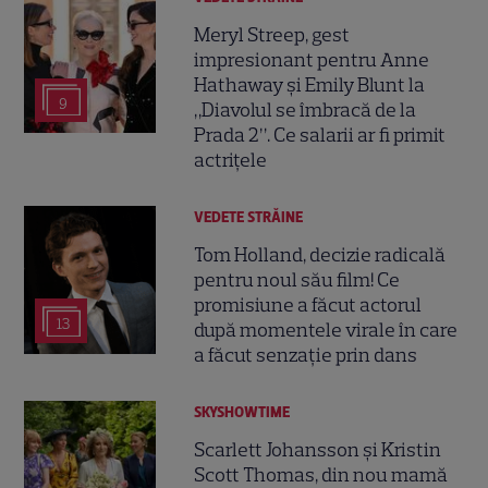
Meryl Streep, gest
impresionant pentru Anne
Hathaway și Emily Blunt la
9
„Diavolul se îmbracă de la
Prada 2”. Ce salarii ar fi primit
actrițele
VEDETE STRĂINE
Tom Holland, decizie radicală
pentru noul său film! Ce
promisiune a făcut actorul
13
după momentele virale în care
a făcut senzație prin dans
SKYSHOWTIME
Scarlett Johansson și Kristin
Scott Thomas, din nou mamă