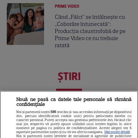
PRIME VIDEO
Când „Fălci” se întâlnește cu
„Coborâre întunecată”:
Producția claustrofobă de pe
Prime Video ce nu trebuie
ratată
ŞTIRI
Nouă ne pasă ca datele tale personale să rămână
confidențiale
VEDETE ROMÂNEŞTI
Noi și partenerii noștri
596
stocăm și/sau accesăm informații pe dispozitivul
Vedete din România care au
dvs., precum identificatorii cookie unici pentru prelucrarea datelor cu
caracter personal. Puteți accepta sau gestiona preferințele dvs. făcând clic
ales nume speciale pentru
mai jos, respectiv vă puteți opune utilizării unui interes legitim în orice
moment pe pagina cu politica de confidențialitate. Aceste alegeri vor fi
copii: de la Nina, fetița Laurei
raportate partenerilor noștri și nu vă vor afecta navigarea.
Mai multe detalii
68
Cosoi, la Jessica lui Pepe și
Noi si partenerii nostri (retelele de socializare si agentiile de publicitate