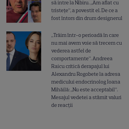
să intre la Nibiru. „Am aflat cu
tristețe”, a povestit el. De ce a
fost întors din drum designerul
„Trăim într-o perioadă în care
nu mai avem voie să trecem cu
vederea astfel de
comportamente”. Andreea
Raicu critică derapajul lui
Alexandru Rogobete la adresa
medicului endocrinolog Ioana
Mihăilă: „Nu este acceptabil”.
Mesajul vedetei a stârnit valuri
de reacții