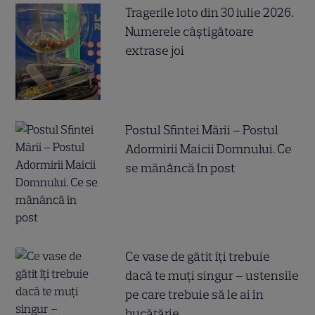
Tragerile loto din 30 iulie 2026.
Numerele câştigătoare
extrase joi
Postul Sfintei Mării – Postul
Adormirii Maicii Domnului. Ce
se mănâncă în post
Ce vase de gătit îți trebuie
dacă te muți singur – ustensile
pe care trebuie să le ai în
bucătărie