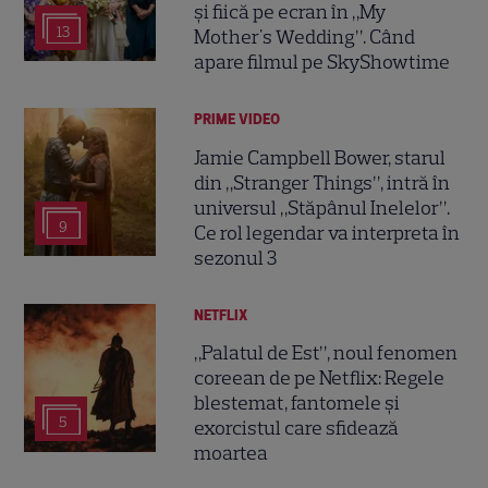
și fiică pe ecran în „My
13
Mother's Wedding”. Când
apare filmul pe SkyShowtime
PRIME VIDEO
Jamie Campbell Bower, starul
din „Stranger Things”, intră în
universul „Stăpânul Inelelor”.
9
Ce rol legendar va interpreta în
sezonul 3
NETFLIX
„Palatul de Est”, noul fenomen
coreean de pe Netflix: Regele
blestemat, fantomele și
5
exorcistul care sfidează
moartea