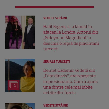
VEDETE STRĂINE
Halit Ergenç s-a lansat în
afaceri la Londra: Actorul din
„Suleyman Magnificul” a
deschis o rețea de plăcintării
turcești
SERIALE TURCEŞTI
Demet Özdemir, vedeta din
„Fata din vis”, are o poveste
impresionantă. Cum a ajuns
12
una dintre cele mai iubite
actrițe din Turcia
VEDETE STRĂINE