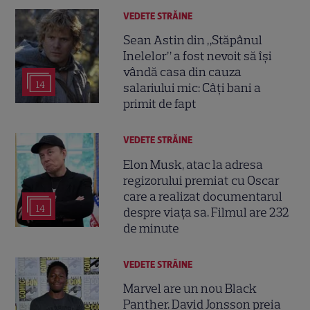
VEDETE STRĂINE
Sean Astin din „Stăpânul
Inelelor” a fost nevoit să își
vândă casa din cauza
14
salariului mic: Câți bani a
primit de fapt
VEDETE STRĂINE
Elon Musk, atac la adresa
regizorului premiat cu Oscar
care a realizat documentarul
14
despre viața sa. Filmul are 232
de minute
VEDETE STRĂINE
Marvel are un nou Black
Panther. David Jonsson preia