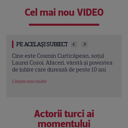
Cel mai nou VIDEO
PE ACELAȘI SUBIECT
l
O mai ții minte pe mama lui Stifler din
Ceza
stea
„American Pie”? Jennifer Coolidge, la 64
dată
i
de ani, dezvăluie greșeala pe care o
ales 
regretă și astăzi
Citeș
Citește mai multe
Actorii turci ai
momentului