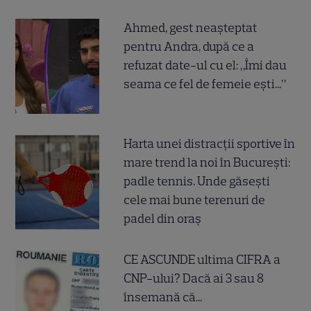
Ahmed, gest neașteptat
pentru Andra, după ce a
refuzat date-ul cu el: „Îmi dau
seama ce fel de femeie ești...”
Harta unei distracții sportive în
mare trend la noi în București:
padle tennis. Unde găsești
cele mai bune terenuri de
padel din oraș
CE ASCUNDE ultima CIFRA a
CNP-ului? Dacă ai 3 sau 8
însemană că...