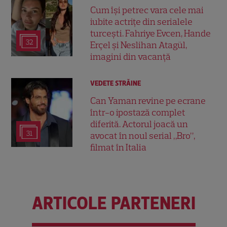
Cum își petrec vara cele mai
iubite actrițe din serialele
turcești. Fahriye Evcen, Hande
32
Erçel și Neslihan Atagül,
imagini din vacanță
VEDETE STRĂINE
Can Yaman revine pe ecrane
într-o ipostază complet
diferită. Actorul joacă un
31
avocat în noul serial „Bro”,
filmat în Italia
ARTICOLE PARTENERI