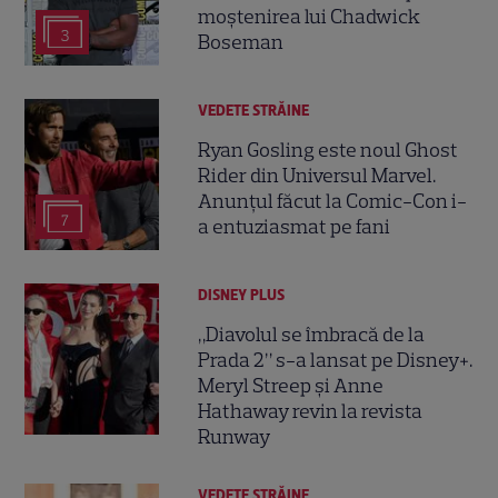
moștenirea lui Chadwick
3
Boseman
VEDETE STRĂINE
Ryan Gosling este noul Ghost
Rider din Universul Marvel.
Anunțul făcut la Comic-Con i-
7
a entuziasmat pe fani
DISNEY PLUS
„Diavolul se îmbracă de la
Prada 2” s-a lansat pe Disney+.
Meryl Streep și Anne
Hathaway revin la revista
Runway
VEDETE STRĂINE