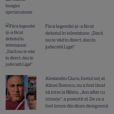
Fiica legendei și-a făcut
debutul în televiziune: „Dacă
nu te văd în direct, dau în
judecată Liga!”
Alexandru Ciucu, fostul soț al
Alinei Sorescu, nu a fost lăsat
să intre la Nibiru. „Am aflat cu
tristețe”, a povestit el. De ce a
fost întors din drum designerul