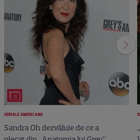
21
SERIALE AMERICANE
R
Sandra Oh dezvăluie de ce a
plecat din „Anatomia lui Grey”.