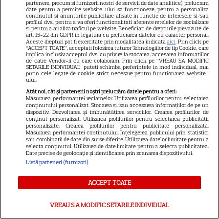
partenere, precum si furnizorii nostri de servicii de date analitice) prelucram
Josephine a Ginei Pistol
date pentru a permite website-ului sa functioneze, pentru a personaliza
continutul si anunturile publicitare afisate in functie de interesele si/sau
profilul dvs., pentru a va oferi functionalitati aferente retelelor de socializare
si pentru a analiza traficul pe website. Beneficiati de drepturile prevazute de
TELEVIZIUNE
Exclusiv
art. 15-22 din GDPR in legatura cu prelucrarea datelor cu caracter personal.
Aceste drepturi pot fi exercitate prin modalitatea indicata
aici
. Prin click pe
“ACCEPT TOATE”, acceptati folosirea tuturor Tehnologiilor de tip Cookie, care
Oana Monea, dezvăluiri despre
implica inclusiv acceptul dvs. cu privire la stocarea/accesarea informatiilor
„Insula Iubirii: Reuniuni”. Ce
de catre Vendor-ii cu care colaboram. Prin click pe “VREAU SA MODIFIC
SETARILE INDIVIDUAL” puteti schimba preferintele in mod individual, mai
spune despre foștii
putin cele legate de cookie strict necesare pentru functionarea website-
ului.
16
concurenți: „Anumite lucruri
Atât noi, cât și partenerii noștri prelucrăm datele pentru a oferi:
au rămas nerezolvate”
Măsurarea performanței reclamelor. Utilizarea profilurilor pentru selectarea
conținutului personalizat. Stocarea și/sau accesarea informațiilor de pe un
EXCLUSIV
dispozitiv. Dezvoltarea și îmbunătățirea serviciilor. Crearea profilurilor de
conținut personalizat. Utilizarea profilurilor pentru selectarea publicității
personalizate. Crearea profilurilor pentru publicitate personalizată.
VEDETE ROMÂNEŞTI
Măsurarea performanței conținutului. Înțelegerea publicului prin statistici
sau combinații de date din surse diferite. Utilizarea datelor limitate pentru a
selecta conținutul. Utilizarea de date limitate pentru a selecta publicitatea.
Chef Orlando Zaharia și soția
Date precise de geolocație și identificarea prin scanarea dispozitivului.
lui, Mădălina, au împlinit 22 de
Listă parteneri (furnizori)
ani de căsnicie. Cum arătau în
11
ziua nunții și povestea lor de
ACCEPT TOATE
iubire
VREAU SA MODIFIC SETARILE INDIVIDUAL