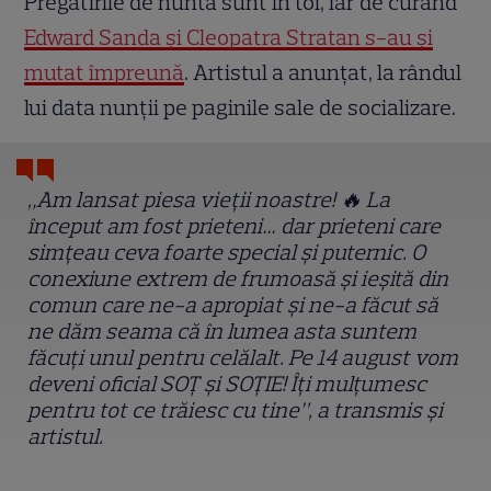
Pregătirile de nuntă sunt în toi, iar de curând
Edward Sanda și Cleopatra Stratan s-au și
mutat împreună
. Artistul a anunțat, la rândul
lui data nunții pe paginile sale de socializare.
„Am lansat piesa vieții noastre! 🔥 La
început am fost prieteni… dar prieteni care
simțeau ceva foarte special și puternic. O
conexiune extrem de frumoasă și ieșită din
comun care ne-a apropiat și ne-a făcut să
ne dăm seama că în lumea asta suntem
făcuți unul pentru celălalt. Pe 14 august vom
deveni oficial SOȚ și SOȚIE! Îți mulțumesc
pentru tot ce trăiesc cu tine”, a transmis și
artistul.