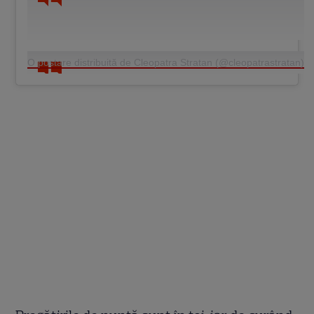
O postare distribuită de Cleopatra Stratan (@cleopatrastratan)