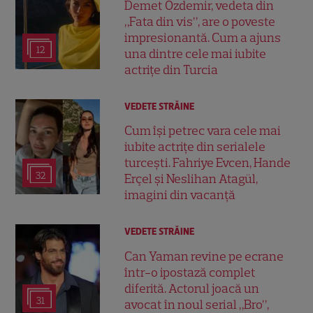
Demet Özdemir, vedeta din
„Fata din vis”, are o poveste
impresionantă. Cum a ajuns
12
una dintre cele mai iubite
actrițe din Turcia
VEDETE STRĂINE
Cum își petrec vara cele mai
iubite actrițe din serialele
turcești. Fahriye Evcen, Hande
32
Erçel și Neslihan Atagül,
imagini din vacanță
VEDETE STRĂINE
Can Yaman revine pe ecrane
într-o ipostază complet
diferită. Actorul joacă un
31
avocat în noul serial „Bro”,