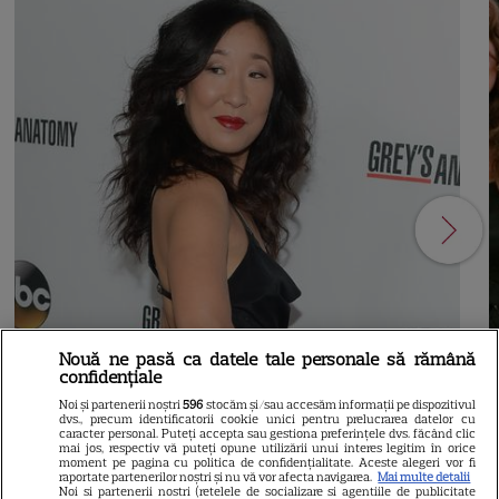
Nouă ne pasă ca datele tale personale să rămână
confidențiale
Noi și partenerii noștri
596
stocăm și/sau accesăm informații pe dispozitivul
21
dvs., precum identificatorii cookie unici pentru prelucrarea datelor cu
caracter personal. Puteți accepta sau gestiona preferințele dvs. făcând clic
mai jos, respectiv vă puteți opune utilizării unui interes legitim în orice
moment pe pagina cu politica de confidențialitate. Aceste alegeri vor fi
raportate partenerilor noștri și nu vă vor afecta navigarea.
Mai multe detalii
SERIALE AMERICANE
R
Noi si partenerii nostri (retelele de socializare si agentiile de publicitate