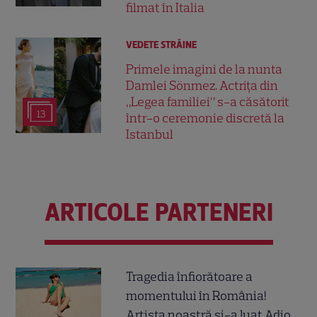
filmat în Italia
VEDETE STRĂINE
Primele imagini de la nunta
Damlei Sönmez. Actrița din
„Legea familiei” s-a căsătorit
13
într-o ceremonie discretă la
Istanbul
ARTICOLE PARTENERI
Tragedia înfiorătoare a
momentului în România!
Artista noastră și-a luat Adio