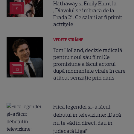
Hathaway și Emily Blunt la
9
„Diavolul se îmbracă de la
Prada 2”. Ce salarii ar fi primit
actrițele
VEDETE STRĂINE
Tom Holland, decizie radicală
pentru noul său film! Ce
promisiune a făcut actorul
13
după momentele virale în care
a făcut senzație prin dans
Fiica legendei și-a făcut
debutul în televiziune: „Dacă
nu te văd în direct, dau în
judecată Liga!”