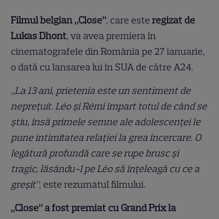
Filmul belgian „Close”
, care este
regizat de
Lukas Dhont
, va avea premiera în
cinematografele din România pe 27 ianuarie,
o dată cu lansarea lui în SUA de către A24.
„
La 13 ani, prietenia este un sentiment de
neprețuit. Léo şi Rémi împart totul de când se
ştiu, însă primele semne ale adolescenței le
pune intimitatea relației la grea încercare. O
legătură profundă care se rupe brusc și
tragic, lăsându-l pe Léo să înţeleagă cu ce a
greşit”
, este rezumatul filmului.
„Close” a fost premiat cu Grand Prix la