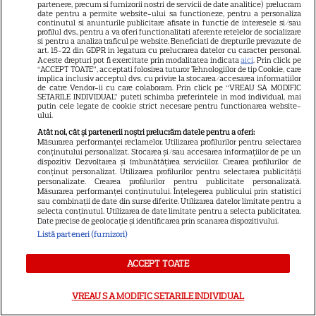
partenere, precum si furnizorii nostri de servicii de date analitice) prelucram
Sandra Oh dezvăluie de ce a
date pentru a permite website-ului sa functioneze, pentru a personaliza
continutul si anunturile publicitare afisate in functie de interesele si/sau
profilul dvs., pentru a va oferi functionalitati aferente retelelor de socializare
plecat din „Anatomia lui Grey”.
si pentru a analiza traficul pe website. Beneficiati de drepturile prevazute de
art. 15-22 din GDPR in legatura cu prelucrarea datelor cu caracter personal.
Aceste drepturi pot fi exercitate prin modalitatea indicata
aici
. Prin click pe
Discuția cu Shonda Rhimes
“ACCEPT TOATE”, acceptati folosirea tuturor Tehnologiilor de tip Cookie, care
implica inclusiv acceptul dvs. cu privire la stocarea/accesarea informatiilor
de catre Vendor-ii cu care colaboram. Prin click pe “VREAU SA MODIFIC
care a schimbat totul pentru
SETARILE INDIVIDUAL” puteti schimba preferintele in mod individual, mai
putin cele legate de cookie strict necesare pentru functionarea website-
ului.
Cristina Yang
Atât noi, cât și partenerii noștri prelucrăm datele pentru a oferi:
Măsurarea performanței reclamelor. Utilizarea profilurilor pentru selectarea
conținutului personalizat. Stocarea și/sau accesarea informațiilor de pe un
dispozitiv. Dezvoltarea și îmbunătățirea serviciilor. Crearea profilurilor de
conținut personalizat. Utilizarea profilurilor pentru selectarea publicității
personalizate. Crearea profilurilor pentru publicitate personalizată.
ARTICOLE PARTENERI
Măsurarea performanței conținutului. Înțelegerea publicului prin statistici
sau combinații de date din surse diferite. Utilizarea datelor limitate pentru a
selecta conținutul. Utilizarea de date limitate pentru a selecta publicitatea.
Date precise de geolocație și identificarea prin scanarea dispozitivului.
Listă parteneri (furnizori)
Horoscop 30 iulie 2026. Tauriii
ACCEPT TOATE
se interesează mai puțin ce se
discută în spatele ușilor
VREAU SA MODIFIC SETARILE INDIVIDUAL
închise