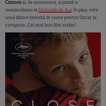
Cannes
și, de asemenea, a primit o
nominalizare la
Globurile de Aur
. În plus, este
unul dintre favoriții în cursa pentru Oscar la
categoria „Cel mai bun film străin”.