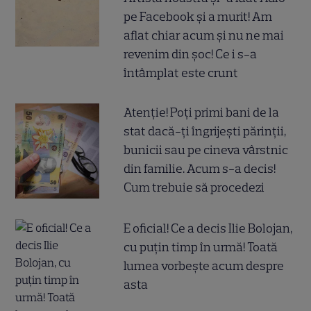
pe Facebook și a murit! Am
aflat chiar acum și nu ne mai
revenim din șoc! Ce i s-a
întâmplat este crunt
Atenție! Poți primi bani de la
stat dacă-ți îngrijești părinții,
bunicii sau pe cineva vârstnic
din familie. Acum s-a decis!
Cum trebuie să procedezi
E oficial! Ce a decis Ilie Bolojan,
cu puțin timp în urmă! Toată
lumea vorbește acum despre
asta