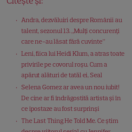
Citește și:
Andra, dezvăluiri despre Românii au
talent, sezonul 13. „Mulți concurenți
care ne-au lăsat fără cuvinte”
Leni, fiica lui Heidi Klum, a atras toate
privirile pe covorul roșu. Cum a
apărut alături de tatăl ei, Seal
Selena Gomez ar avea un nou iubit!
De cine ar fi îndrăgostită artista și în
ce ipostaze au fost surprinși
The Last Thing He Told Me. Ce știm
despre viitorul serial cu Jennifer