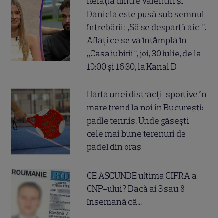
Relația dintre Valentin și
Daniela este pusă sub semnul
întrebării: „Să se despartă aici”.
Aflați ce se va întâmpla în
„Casa iubirii”, joi, 30 iulie, de la
10:00 și 16:30, la Kanal D
Harta unei distracții sportive în
mare trend la noi în București:
padle tennis. Unde găsești
cele mai bune terenuri de
padel din oraș
CE ASCUNDE ultima CIFRA a
CNP-ului? Dacă ai 3 sau 8
însemană că...