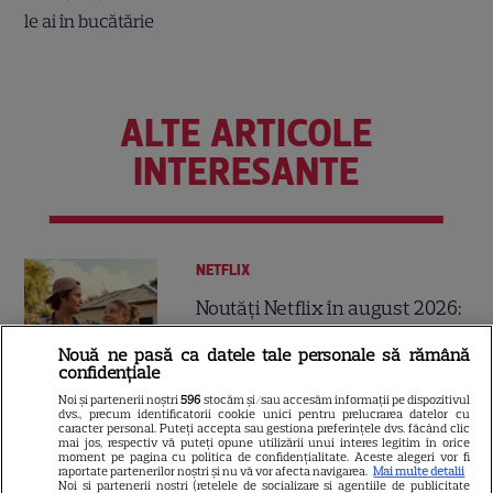
ALTE ARTICOLE
INTERESANTE
NETFLIX
Noutăți Netflix în august 2026:
Robert De Niro, „Nosferatu” și
Nouă ne pasă ca datele tale personale să rămână
noile sezoane din „Outer
confidențiale
16
Banks” și „Un veac de
Noi și partenerii noștri
596
stocăm și/sau accesăm informații pe dispozitivul
singurătate”
dvs., precum identificatorii cookie unici pentru prelucrarea datelor cu
caracter personal. Puteți accepta sau gestiona preferințele dvs. făcând clic
mai jos, respectiv vă puteți opune utilizării unui interes legitim în orice
moment pe pagina cu politica de confidențialitate. Aceste alegeri vor fi
VEDETE STRĂINE
raportate partenerilor noștri și nu vă vor afecta navigarea.
Mai multe detalii
Noi si partenerii nostri (retelele de socializare si agentiile de publicitate