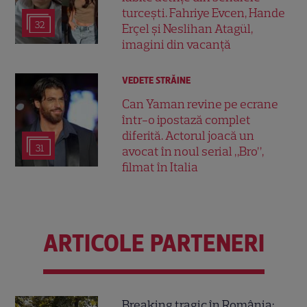
turcești. Fahriye Evcen, Hande
32
Erçel și Neslihan Atagül,
imagini din vacanță
VEDETE STRĂINE
Can Yaman revine pe ecrane
într-o ipostază complet
diferită. Actorul joacă un
31
avocat în noul serial „Bro”,
filmat în Italia
ARTICOLE PARTENERI
Breaking tragic în România: