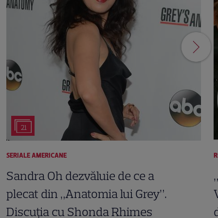
21
SERIALE AMERICANE
R
Sandra Oh dezvăluie de ce a
plecat din „Anatomia lui Grey”.
Discuția cu Shonda Rhimes