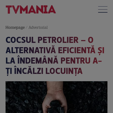
Homepage
/
Advertorial
COCSUL PETROLIER – O
ALTERNATIVĂ EFICIENTĂ ȘI
LA ÎNDEMÂNĂ PENTRU A-
ȚI ÎNCĂLZI LOCUINȚA