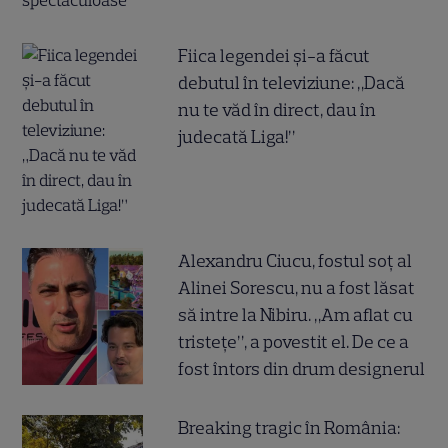
Fiica legendei și-a făcut
debutul în televiziune: „Dacă
nu te văd în direct, dau în
judecată Liga!”
Alexandru Ciucu, fostul soț al
Alinei Sorescu, nu a fost lăsat
să intre la Nibiru. „Am aflat cu
tristețe”, a povestit el. De ce a
fost întors din drum designerul
Breaking tragic în România: