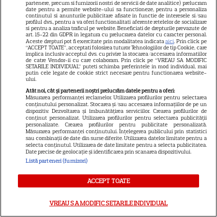
partenere, precum si furnizorii nostri de servicii de date analitice) prelucram
Sean Astin din „Stăpânul
date pentru a permite website-ului sa functioneze, pentru a personaliza
Inelelor” a fost nevoit să își
continutul si anunturile publicitare afisate in functie de interesele si/sau
profilul dvs., pentru a va oferi functionalitati aferente retelelor de socializare
vândă casa din cauza
si pentru a analiza traficul pe website. Beneficiati de drepturile prevazute de
art. 15-22 din GDPR in legatura cu prelucrarea datelor cu caracter personal.
14
salariului mic: Câți bani a
Aceste drepturi pot fi exercitate prin modalitatea indicata
aici
. Prin click pe
“ACCEPT TOATE”, acceptati folosirea tuturor Tehnologiilor de tip Cookie, care
primit de fapt
implica inclusiv acceptul dvs. cu privire la stocarea/accesarea informatiilor
de catre Vendor-ii cu care colaboram. Prin click pe “VREAU SA MODIFIC
SETARILE INDIVIDUAL” puteti schimba preferintele in mod individual, mai
putin cele legate de cookie strict necesare pentru functionarea website-
VEDETE STRĂINE
ului.
Elon Musk, atac la adresa
Atât noi, cât și partenerii noștri prelucrăm datele pentru a oferi:
Măsurarea performanței reclamelor. Utilizarea profilurilor pentru selectarea
regizorului premiat cu Oscar
conținutului personalizat. Stocarea și/sau accesarea informațiilor de pe un
dispozitiv. Dezvoltarea și îmbunătățirea serviciilor. Crearea profilurilor de
care a realizat documentarul
conținut personalizat. Utilizarea profilurilor pentru selectarea publicității
14
despre viața sa. Filmul are 232
personalizate. Crearea profilurilor pentru publicitate personalizată.
Măsurarea performanței conținutului. Înțelegerea publicului prin statistici
de minute
sau combinații de date din surse diferite. Utilizarea datelor limitate pentru a
selecta conținutul. Utilizarea de date limitate pentru a selecta publicitatea.
Date precise de geolocație și identificarea prin scanarea dispozitivului.
Listă parteneri (furnizori)
VEDETE STRĂINE
Marvel are un nou Black
ACCEPT TOATE
Panther. David Jonsson preia
moștenirea lui Chadwick
VREAU SA MODIFIC SETARILE INDIVIDUAL
3
Boseman