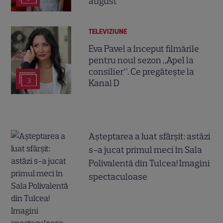
august
TELEVIZIUNE
Eva Pavel a început filmările
pentru noul sezon „Apel la
consilier”. Ce pregătește la
3
Kanal D
Așteptarea a luat sfârșit: astăzi
s-a jucat primul meci în Sala
Polivalentă din Tulcea! Imagini
spectaculoase