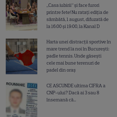
„Casa iubirii” și face furori
printre fete! Nu ratați ediția de
sâmbătă, 1 august, difuzată de
la 16:00 și 19:00, la Kanal D
Harta unei distracții sportive în
mare trend la noi în București:
padle tennis. Unde găsești
cele mai bune terenuri de
padel din oraș
CE ASCUNDE ultima CIFRA a
CNP-ului? Dacă ai 3 sau 8
însemană că...