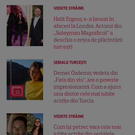
VEDETE STRĂINE
Halit Ergenç s-a lansat în
afaceri la Londra: Actorul din
„Suleyman Magnificul” a
deschis o rețea de plăcintării
turcești
SERIALE TURCEŞTI
Demet Özdemir, vedeta din
„Fata din vis”, are o poveste
impresionantă. Cum a ajuns
12
una dintre cele mai iubite
actrițe din Turcia
VEDETE STRĂINE
Cum își petrec vara cele mai
iubite actrițe din serialele