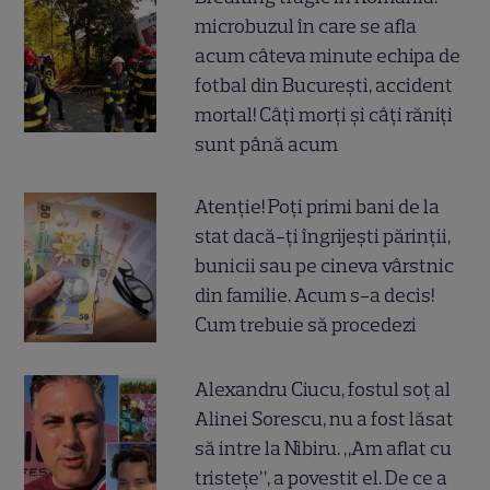
microbuzul în care se afla
acum câteva minute echipa de
fotbal din București, accident
mortal! Câți morți și câți răniți
sunt până acum
Atenție! Poți primi bani de la
stat dacă-ți îngrijești părinții,
bunicii sau pe cineva vârstnic
din familie. Acum s-a decis!
Cum trebuie să procedezi
Alexandru Ciucu, fostul soț al
Alinei Sorescu, nu a fost lăsat
să intre la Nibiru. „Am aflat cu
tristețe”, a povestit el. De ce a