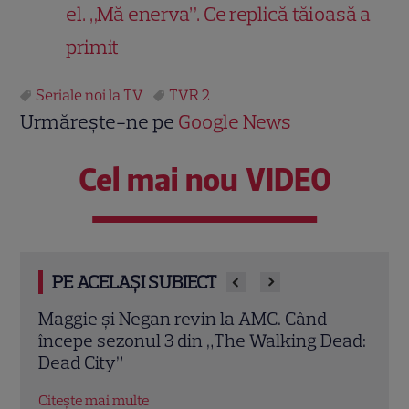
el. „Mă enerva”. Ce replică tăioasă a
primit
Seriale noi la TV
TVR 2
Urmărește-ne pe
Google News
Cel mai nou VIDEO
PE ACELAȘI SUBIECT
„Trafic”, episodul 3. Doru ajunge la
Ulti
Dead:
capătul puterilor după ce Marius îi obligă
term
să intre în lumea mafiei: „Nu trebuia să
grilă
ajungem aici!”
Citeș