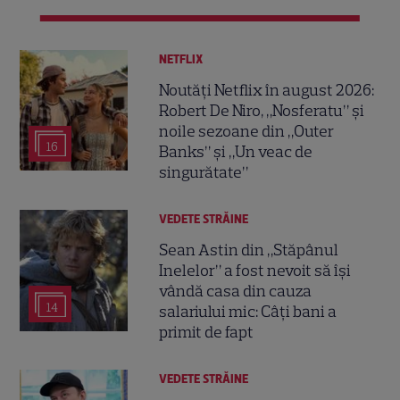
NETFLIX
Noutăți Netflix în august 2026:
Robert De Niro, „Nosferatu” și
noile sezoane din „Outer
16
Banks” și „Un veac de
singurătate”
VEDETE STRĂINE
Sean Astin din „Stăpânul
Inelelor” a fost nevoit să își
vândă casa din cauza
14
salariului mic: Câți bani a
primit de fapt
VEDETE STRĂINE