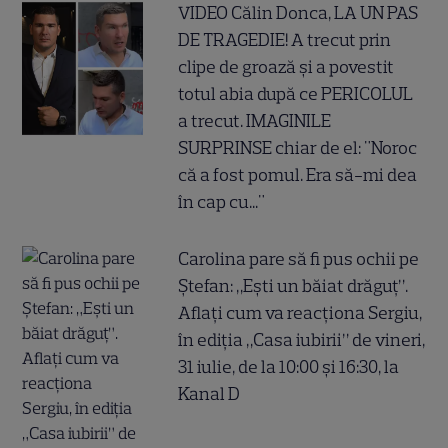
VIDEO Călin Donca, LA UN PAS
DE TRAGEDIE! A trecut prin
clipe de groază și a povestit
totul abia după ce PERICOLUL
a trecut. IMAGINILE
SURPRINSE chiar de el: "Noroc
că a fost pomul. Era să-mi dea
în cap cu..."
Carolina pare să fi pus ochii pe
Ștefan: „Ești un băiat drăguț”.
Aflați cum va reacționa Sergiu,
în ediția „Casa iubirii” de vineri,
31 iulie, de la 10:00 și 16:30, la
Kanal D