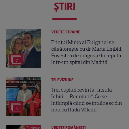
ŞTIRI
VEDETE STRĂINE
Prințul Mirko al Bulgariei se
căsătorește cu dr. Marta Embid.
Povestea de dragoste începută
7
într-un spital din Madrid
TELEVIZIUNE
Trei cupluri revin la „Insula
Iubirii – Reuniuni”. Ce se
întâmplă când se întâlnesc din
4
nou cu Radu Vâlcan
VEDETE ROMÂNEŞTI
Exclusiv