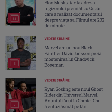
Elon Musk, atac la adresa
regizorului premiat cu Oscar
care a realizat documentarul
14
despre viața sa. Filmul are 232
de minute
VEDETE STRĂINE
Marvel are un nou Black
Panther. David Jonsson preia
moștenirea lui Chadwick
3
Boseman
VEDETE STRĂINE
Ryan Gosling este noul Ghost
Rider din Universul Marvel.
Anunțul făcut la Comic-Con i-
7
a entuziasmat pe fani