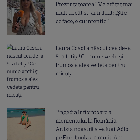
Prezentatoarea TV a arătat mai
mult decât și-ar fi dorit: „Știe
ce face, e cu intenție”
Laura Cosoi a născut cea de-a
5-a fetiță! Ce nume vechi și
frumos a ales vedeta pentru
micuță
Tragedia înfiorătoare a
momentului în România!
Artista noastră și-a luat Adio
pe Facebook și a murit! Am