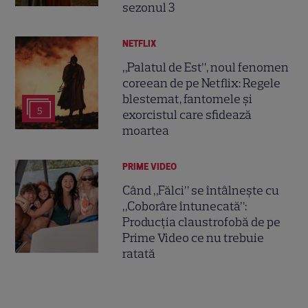
sezonul 3
NETFLIX
„Palatul de Est”, noul fenomen
coreean de pe Netflix: Regele
blestemat, fantomele și
5
exorcistul care sfidează
moartea
PRIME VIDEO
Când „Fălci” se întâlnește cu
„Coborâre întunecată”:
Producția claustrofobă de pe
Prime Video ce nu trebuie
ratată