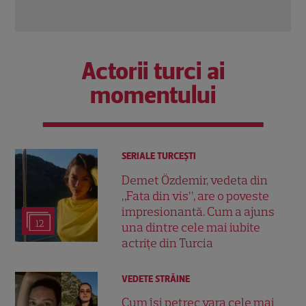
Citește mai multe
Actorii turci ai
momentului
SERIALE TURCEŞTI
Demet Özdemir, vedeta din
„Fata din vis”, are o poveste
impresionantă. Cum a ajuns
12
una dintre cele mai iubite
actrițe din Turcia
VEDETE STRĂINE
Cum își petrec vara cele mai