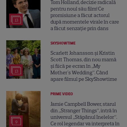
Tom Holland, decizie radicală
pentru noul său film! Ce
promisiune a făcut actorul
13
după momentele virale în care
a făcut senzație prin dans
SKYSHOWTIME
Scarlett Johansson și Kristin
Scott Thomas, din nou mamă
și fiică pe ecran în „My
13
Mother's Wedding”. Când
apare filmul pe SkyShowtime
PRIME VIDEO
Jamie Campbell Bower, starul
din „Stranger Things”, intră în
universul „Stăpânul Inelelor”.
9
Ce rol legendar va interpreta în