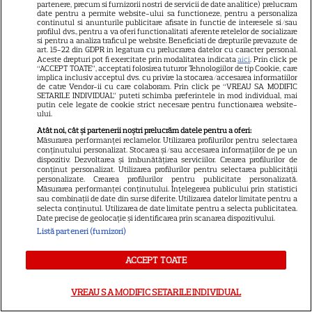
10
partenere, precum si furnizorii nostri de servicii de date analitice) prelucram
spune designerul despre piesa
date pentru a permite website-ului sa functioneze, pentru a personaliza
de mobilier: „Nu prea ai timp să
continutul si anunturile publicitare afisate in functie de interesele si/sau
profilul dvs., pentru a va oferi functionalitati aferente retelelor de socializare
te cerți”
si pentru a analiza traficul pe website. Beneficiati de drepturile prevazute de
art. 15-22 din GDPR in legatura cu prelucrarea datelor cu caracter personal.
Aceste drepturi pot fi exercitate prin modalitatea indicata
aici
. Prin click pe
“ACCEPT TOATE”, acceptati folosirea tuturor Tehnologiilor de tip Cookie, care
VEDETE ROMÂNEŞTI
implica inclusiv acceptul dvs. cu privire la stocarea/accesarea informatiilor
de catre Vendor-ii cu care colaboram. Prin click pe “VREAU SA MODIFIC
SETARILE INDIVIDUAL” puteti schimba preferintele in mod individual, mai
Teo Trandafir, despre viața
putin cele legate de cookie strict necesare pentru functionarea website-
după ce fiica ei, Maia, a plecat
ului.
de acasă: „Legătura dintre noi
Atât noi, cât și partenerii noștri prelucrăm datele pentru a oferi:
Măsurarea performanței reclamelor. Utilizarea profilurilor pentru selectarea
7
nu ne-o ia nimeni”
conținutului personalizat. Stocarea și/sau accesarea informațiilor de pe un
dispozitiv. Dezvoltarea și îmbunătățirea serviciilor. Crearea profilurilor de
conținut personalizat. Utilizarea profilurilor pentru selectarea publicității
personalizate. Crearea profilurilor pentru publicitate personalizată.
Măsurarea performanței conținutului. Înțelegerea publicului prin statistici
VEDETE ROMÂNEŞTI
sau combinații de date din surse diferite. Utilizarea datelor limitate pentru a
selecta conținutul. Utilizarea de date limitate pentru a selecta publicitatea.
Tora Vasilescu, apariție rară la
Date precise de geolocație și identificarea prin scanarea dispozitivului.
75 de ani. Drama din
Listă parteneri (furnizori)
adolescență care i-a schimbat
24
ACCEPT TOATE
viața
VREAU SA MODIFIC SETARILE INDIVIDUAL
VEDETE STRĂINE