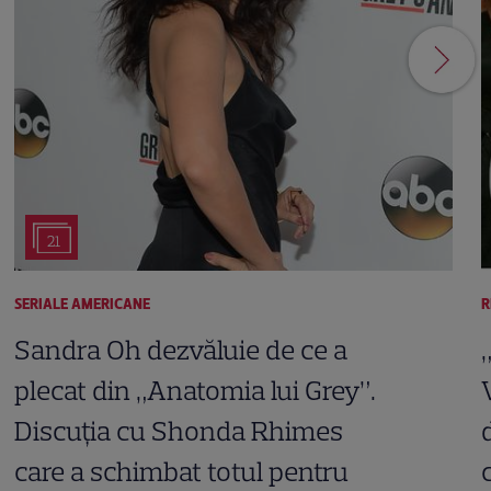
21
SERIALE AMERICANE
R
Sandra Oh dezvăluie de ce a
plecat din „Anatomia lui Grey”.
Discuția cu Shonda Rhimes
care a schimbat totul pentru