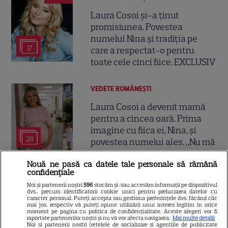
Laura Cosoi și-a ținut
promisiunea. Povestea
numelui Nina și tradiția pe
17
care a respectat-o pentru
toate cele cinci fiice. EXCLUSIV
VEDETE ROMÂNEŞTI
Laura Cosoi a devenit mamă
pentru a cincea oară. Prima
imagine cu fiica ei, Nina, și
28
povestea numelui ales. „Nu mă
satur să o privesc”
Nouă ne pasă ca datele tale personale să rămână
confidențiale
VEDETE ROMÂNEŞTI
Noi și partenerii noștri
596
stocăm și/sau accesăm informații pe dispozitivul
dvs., precum identificatorii cookie unici pentru prelucrarea datelor cu
Iulia Albu a prezentat „patul
caracter personal. Puteți accepta sau gestiona preferințele dvs. făcând clic
mai jos, respectiv vă puteți opune utilizării unui interes legitim în orice
anti-divorț” din vila sa de
moment pe pagina cu politica de confidențialitate. Aceste alegeri vor fi
raportate partenerilor noștri și nu vă vor afecta navigarea.
Mai multe detalii
peste 1 milion de euro! Ce
Noi si partenerii nostri (retelele de socializare si agentiile de publicitate