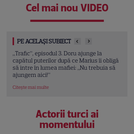
Cel mai nou VIDEO
PE ACELAȘI SUBIECT
Ultimul episod „Leyla” la Pro TV. Când se
A ap
ligă
termină serialul turcesc și ce urmează în
Rime
 să
grilă
Pepe
comp
Citește mai multe
Citeș
Actorii turci ai
momentului