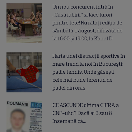
Un nou concurent intră în
„Casa iubirii” și face furori
printre fete! Nu ratați ediția de
sâmbătă, 1 august, difuzată de
la 16:00 și 19:00, la Kanal D
Harta unei distracții sportive în
mare trend la noi în București:
padle tennis. Unde găsești
cele mai bune terenuri de
padel din oraș
CE ASCUNDE ultima CIFRA a
CNP-ului? Dacă ai 3 sau 8
însemană că...