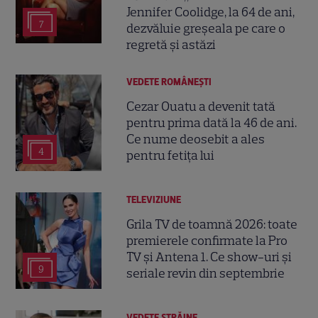
Jennifer Coolidge, la 64 de ani,
7
dezvăluie greșeala pe care o
regretă și astăzi
VEDETE ROMÂNEŞTI
Cezar Ouatu a devenit tată
pentru prima dată la 46 de ani.
Ce nume deosebit a ales
4
pentru fetița lui
TELEVIZIUNE
Grila TV de toamnă 2026: toate
premierele confirmate la Pro
TV și Antena 1. Ce show-uri și
9
seriale revin din septembrie
VEDETE STRĂINE