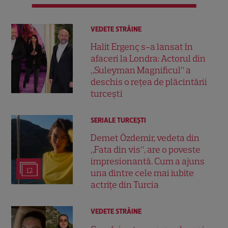
VEDETE STRĂINE
Halit Ergenç s-a lansat în
afaceri la Londra: Actorul din
„Suleyman Magnificul” a
deschis o rețea de plăcintării
turcești
SERIALE TURCEŞTI
Demet Özdemir, vedeta din
„Fata din vis”, are o poveste
impresionantă. Cum a ajuns
12
una dintre cele mai iubite
actrițe din Turcia
VEDETE STRĂINE