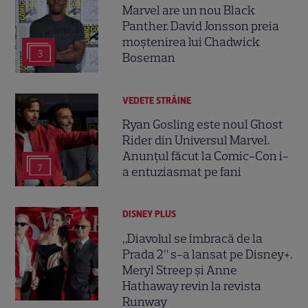
Marvel are un nou Black
Panther. David Jonsson preia
moștenirea lui Chadwick
3
Boseman
VEDETE STRĂINE
Ryan Gosling este noul Ghost
Rider din Universul Marvel.
Anunțul făcut la Comic-Con i-
7
a entuziasmat pe fani
DISNEY PLUS
„Diavolul se îmbracă de la
Prada 2” s-a lansat pe Disney+.
Meryl Streep și Anne
Hathaway revin la revista
Runway