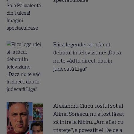
spectaculoase
Fiica legendei și-a făcut
debutul în televiziune: „Dacă
nu te văd în direct, dau în
judecată Liga!”
Alexandru Ciucu, fostul soț al
Alinei Sorescu, nu a fost lăsat
să intre la Nibiru. „Am aflat cu
tristețe”, a povestit el. De ce a