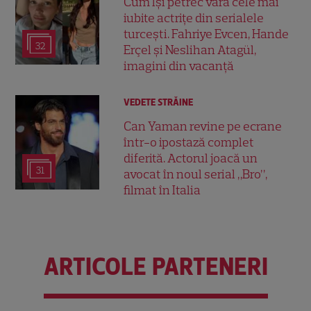
Cum își petrec vara cele mai
iubite actrițe din serialele
turcești. Fahriye Evcen, Hande
32
Erçel și Neslihan Atagül,
imagini din vacanță
VEDETE STRĂINE
Can Yaman revine pe ecrane
într-o ipostază complet
diferită. Actorul joacă un
31
avocat în noul serial „Bro”,
filmat în Italia
ARTICOLE PARTENERI