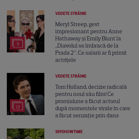
VEDETE STRĂINE
Meryl Streep, gest
impresionant pentru Anne
Hathaway și Emily Blunt la
9
„Diavolul se îmbracă de la
Prada 2”. Ce salarii ar fi primit
actrițele
VEDETE STRĂINE
Tom Holland, decizie radicală
pentru noul său film! Ce
promisiune a făcut actorul
13
după momentele virale în care
a făcut senzație prin dans
SKYSHOWTIME