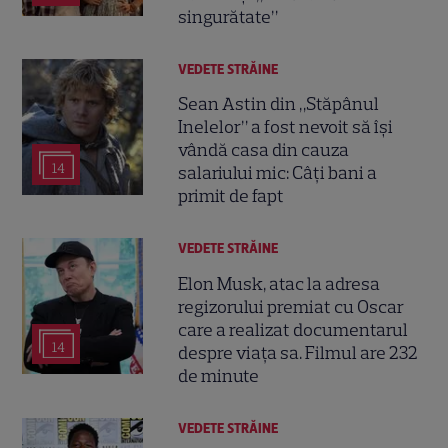
singurătate”
VEDETE STRĂINE
Sean Astin din „Stăpânul
Inelelor” a fost nevoit să își
vândă casa din cauza
14
salariului mic: Câți bani a
primit de fapt
VEDETE STRĂINE
Elon Musk, atac la adresa
regizorului premiat cu Oscar
care a realizat documentarul
14
despre viața sa. Filmul are 232
de minute
VEDETE STRĂINE