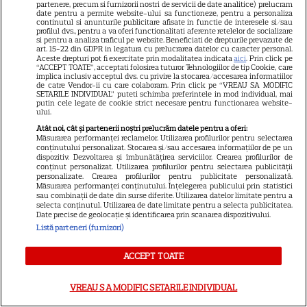
partenere, precum si furnizorii nostri de servicii de date analitice) prelucram
date pentru a permite website-ului sa functioneze, pentru a personaliza
continutul si anunturile publicitare afisate in functie de interesele si/sau
profilul dvs., pentru a va oferi functionalitati aferente retelelor de socializare
si pentru a analiza traficul pe website. Beneficiati de drepturile prevazute de
art. 15-22 din GDPR in legatura cu prelucrarea datelor cu caracter personal.
Aceste drepturi pot fi exercitate prin modalitatea indicata
aici
. Prin click pe
“ACCEPT TOATE”, acceptati folosirea tuturor Tehnologiilor de tip Cookie, care
implica inclusiv acceptul dvs. cu privire la stocarea/accesarea informatiilor
Despre Tvmania
de catre Vendor-ii cu care colaboram. Prin click pe “VREAU SA MODIFIC
SETARILE INDIVIDUAL” puteti schimba preferintele in mod individual, mai
Contact
putin cele legate de cookie strict necesare pentru functionarea website-
ului.
Contacte televiziuni
Atât noi, cât și partenerii noștri prelucrăm datele pentru a oferi:
Măsurarea performanței reclamelor. Utilizarea profilurilor pentru selectarea
Abonamente
conținutului personalizat. Stocarea și/sau accesarea informațiilor de pe un
dispozitiv. Dezvoltarea și îmbunătățirea serviciilor. Crearea profilurilor de
Publicitate
conținut personalizat. Utilizarea profilurilor pentru selectarea publicității
personalizate. Crearea profilurilor pentru publicitate personalizată.
Termeni și condiții
Măsurarea performanței conținutului. Înțelegerea publicului prin statistici
sau combinații de date din surse diferite. Utilizarea datelor limitate pentru a
Despre cookies
selecta conținutul. Utilizarea de date limitate pentru a selecta publicitatea.
Date precise de geolocație și identificarea prin scanarea dispozitivului.
Politica de confidenţialitate
Listă parteneri (furnizori)
Sitemap
ACCEPT TOATE
VREAU SA MODIFIC SETARILE INDIVIDUAL