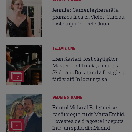
Jennifer Garner, ieșire rară la
prânz cu fiica ei, Violet. Cum au
fost surprinse cele două
TELEVIZIUNE
Eren Kasikci, fost câștigător
MasterChef Turcia, a murit la
37 de ani. Bucătarul a fost găsit
17
fără viață în locuința sa
VEDETE STRĂINE
Prințul Mirko al Bulgariei se
căsătorește cu dr. Marta Embid.
Povestea de dragoste începută
7
într-un spital din Madrid