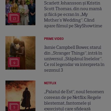
Scarlett Johansson și Kristin
Scott Thomas, din nou mamă
și fiică pe ecran în „My
13
Mother's Wedding”. Când
apare filmul pe SkyShowtime
PRIME VIDEO
Jamie Campbell Bower, starul
din „Stranger Things”, intră în
universul „Stăpânul Inelelor”.
9
Ce rol legendar va interpreta în
sezonul 3
NETFLIX
„Palatul de Est”, noul fenomen
coreean de pe Netflix: Regele
blestemat, fantomele și
5
exorcistul care sfidează