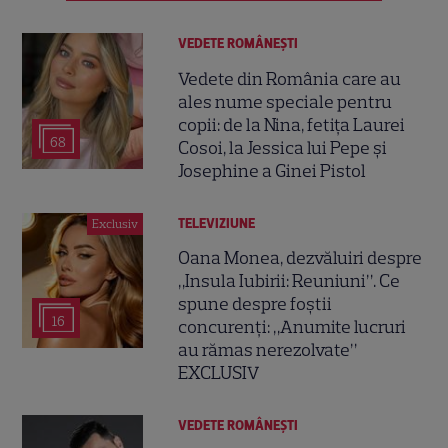
VEDETE ROMÂNEŞTI
Vedete din România care au
ales nume speciale pentru
copii: de la Nina, fetița Laurei
68
Cosoi, la Jessica lui Pepe și
Josephine a Ginei Pistol
TELEVIZIUNE
Exclusiv
Oana Monea, dezvăluiri despre
„Insula Iubirii: Reuniuni”. Ce
spune despre foștii
16
concurenți: „Anumite lucruri
au rămas nerezolvate”
EXCLUSIV
VEDETE ROMÂNEŞTI