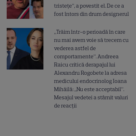
tristețe”, a povestit el. De ce a
fost întors din drum designerul
„Trăim într-o perioadă în care
nu mai avem voie să trecem cu
vederea astfel de
comportamente”. Andreea
Raicu critică derapajul lui
Alexandru Rogobete la adresa
medicului endocrinolog Ioana
Mihăilă: „Nu este acceptabil”.
Mesajul vedetei a stârnit valuri
de reacții