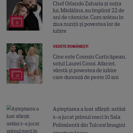
Chef Orlando Zaharia și soția
lui, Mădălina, au împlinit 22 de
ani de căsnicie. Cum arătau în
11
ziua nunții și povestea lor de
iubire
VEDETE ROMÂNEŞTI
Cine este Cosmin Curticăpean,
soțul Laurei Cosoi. Afaceri,
vârstă și povestea de iubire
29
care durează de peste 10 ani
Așteptarea a luat sfârșit: astăzi
s-a jucat primul meci în Sala
Polivalentă din Tulcea! Imagini