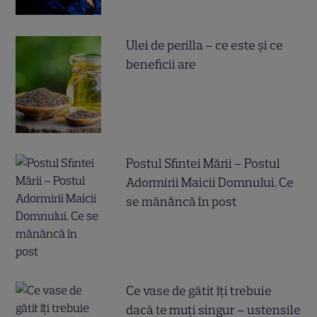
Ulei de perilla – ce este și ce
beneficii are
Postul Sfintei Mării – Postul
Adormirii Maicii Domnului. Ce
se mănâncă în post
Ce vase de gătit îți trebuie
dacă te muți singur – ustensile