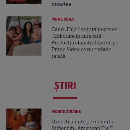
moartea
PRIME VIDEO
Când „Fălci” se întâlnește cu
„Coborâre întunecată”:
Producția claustrofobă de pe
Prime Video ce nu trebuie
ratată
ŞTIRI
VEDETE STRĂINE
O mai ții minte pe mama lui
Stifler din „American Pie”?