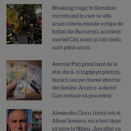
Breaking tragic în România:
microbuzul în care se afla
acum câteva minute echipa de
fotbal din București, accident
mortal! Câți morți și câți răniți
sunt până acum
Atenție! Poți primi bani de la
stat dacă-ți îngrijești părinții,
bunicii sau pe cineva vârstnic
din familie. Acum s-a decis!
Cum trebuie să procedezi
Alexandru Ciucu, fostul soț al
Alinei Sorescu, nu a fost lăsat
să intre la Nibiru. „Am aflat cu