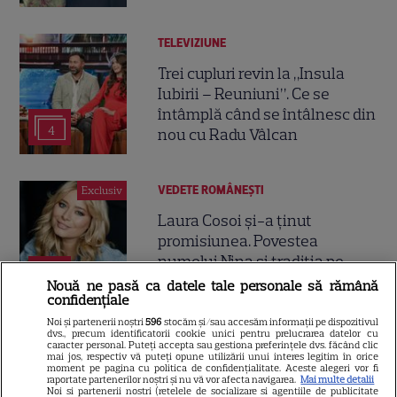
TELEVIZIUNE
Trei cupluri revin la „Insula
Iubirii – Reuniuni”. Ce se
întâmplă când se întâlnesc din
4
nou cu Radu Vâlcan
VEDETE ROMÂNEŞTI
Exclusiv
Laura Cosoi și-a ținut
promisiunea. Povestea
numelui Nina și tradiția pe
17
care a respectat-o pentru
Nouă ne pasă ca datele tale personale să rămână
confidențiale
toate cele cinci fiice. EXCLUSIV
Noi și partenerii noștri
596
stocăm și/sau accesăm informații pe dispozitivul
dvs., precum identificatorii cookie unici pentru prelucrarea datelor cu
caracter personal. Puteți accepta sau gestiona preferințele dvs. făcând clic
mai jos, respectiv vă puteți opune utilizării unui interes legitim în orice
moment pe pagina cu politica de confidențialitate. Aceste alegeri vor fi
raportate partenerilor noștri și nu vă vor afecta navigarea.
Mai multe detalii
Noi si partenerii nostri (retelele de socializare si agentiile de publicitate