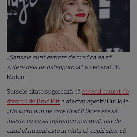
„
Șansele sunt extrem de mari ca ea să
sufere deja de osteoporoză”
, a declarat Dr.
Mirkin.
Sursele citate sugerează că
stresul cauzat de
divorțul de Brad Pitt
a afectat apetitul lui Jolie.
„Un lucru bun pe care Brad îl făcea era să
insiste ca ea să mănânce mai mult, dar de
când el nu mai este în viața ei, copiii simt că