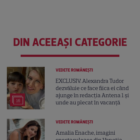
DIN ACEEAȘI CATEGORIE
VEDETE ROMÂNEŞTI
EXCLUSIV. Alexandra Tudor
dezvăluie ce face fiica ei când
ajunge în redacția Antena 1 și
16
unde au plecat în vacanță
VEDETE ROMÂNEŞTI
Amalia Enache, imagini
spectaculoase din Veneția