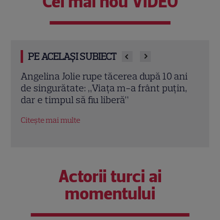
Cel mai nou VIDEO
PE ACELAȘI SUBIECT
ani
Brad Pitt dă lovitura decisivă! Angelina
Shil
in,
Jolie, îngenuncheată în instanță în
Deta
scandalul podgoriei de milioane
cele
Citește mai multe
Citeș
Actorii turci ai
momentului