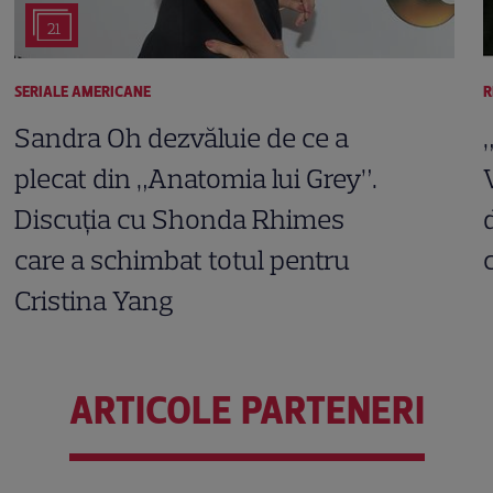
21
SERIALE AMERICANE
R
Sandra Oh dezvăluie de ce a
plecat din „Anatomia lui Grey”.
Discuția cu Shonda Rhimes
care a schimbat totul pentru
Cristina Yang
ARTICOLE PARTENERI