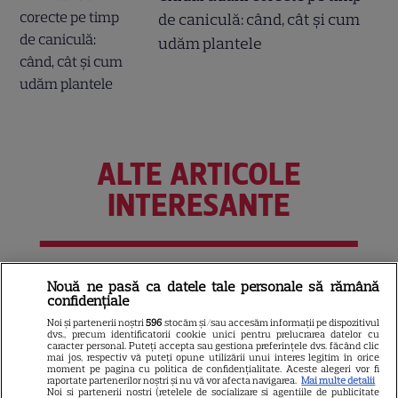
de caniculă: când, cât şi cum
udăm plantele
ALTE ARTICOLE
INTERESANTE
NETFLIX
Nouă ne pasă ca datele tale personale să rămână
confidențiale
Noutăți Netflix în august 2026:
Noi și partenerii noștri
596
stocăm și/sau accesăm informații pe dispozitivul
Robert De Niro, „Nosferatu” și
dvs., precum identificatorii cookie unici pentru prelucrarea datelor cu
caracter personal. Puteți accepta sau gestiona preferințele dvs. făcând clic
noile sezoane din „Outer
mai jos, respectiv vă puteți opune utilizării unui interes legitim în orice
moment pe pagina cu politica de confidențialitate. Aceste alegeri vor fi
16
Banks” și „Un veac de
raportate partenerilor noștri și nu vă vor afecta navigarea.
Mai multe detalii
Noi si partenerii nostri (retelele de socializare si agentiile de publicitate
singurătate”