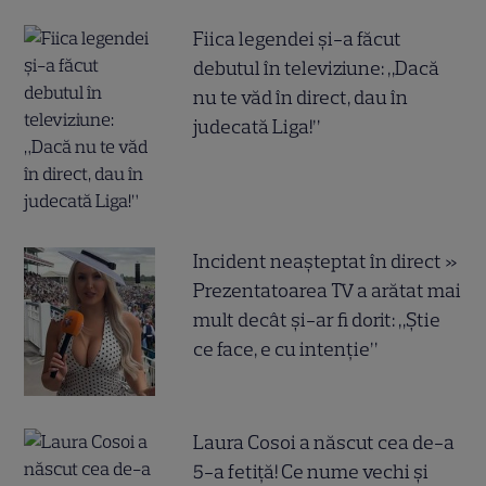
Fiica legendei și-a făcut
debutul în televiziune: „Dacă
nu te văd în direct, dau în
judecată Liga!”
Incident neașteptat în direct »
Prezentatoarea TV a arătat mai
mult decât și-ar fi dorit: „Știe
ce face, e cu intenție”
Laura Cosoi a născut cea de-a
5-a fetiță! Ce nume vechi și