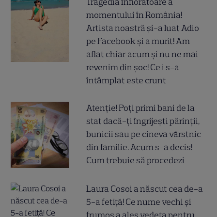
Tragedia înfiorătoare a
momentului în România!
Artista noastră și-a luat Adio
pe Facebook și a murit! Am
aflat chiar acum și nu ne mai
revenim din șoc! Ce i s-a
întâmplat este crunt
Atenție! Poți primi bani de la
stat dacă-ți îngrijești părinții,
bunicii sau pe cineva vârstnic
din familie. Acum s-a decis!
Cum trebuie să procedezi
Laura Cosoi a născut cea de-a
5-a fetiță! Ce nume vechi și
frumos a ales vedeta pentru