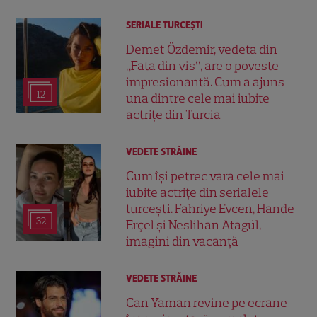
SERIALE TURCEŞTI
Demet Özdemir, vedeta din
„Fata din vis”, are o poveste
impresionantă. Cum a ajuns
12
una dintre cele mai iubite
actrițe din Turcia
VEDETE STRĂINE
Cum își petrec vara cele mai
iubite actrițe din serialele
turcești. Fahriye Evcen, Hande
32
Erçel și Neslihan Atagül,
imagini din vacanță
VEDETE STRĂINE
Can Yaman revine pe ecrane