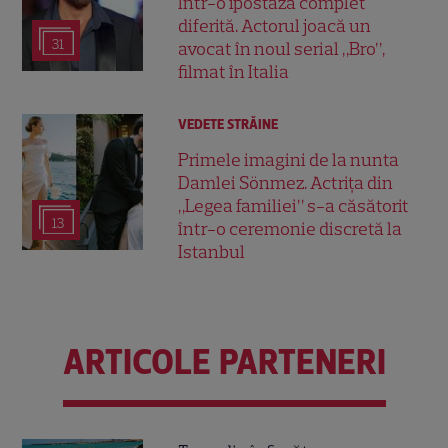
într-o ipostază complet
diferită. Actorul joacă un
31
avocat în noul serial „Bro”,
filmat în Italia
VEDETE STRĂINE
Primele imagini de la nunta
Damlei Sönmez. Actrița din
„Legea familiei” s-a căsătorit
13
într-o ceremonie discretă la
Istanbul
ARTICOLE PARTENERI