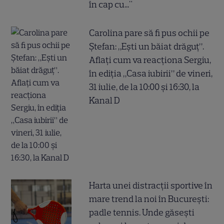
în cap cu..."
Carolina pare să fi pus ochii pe
Ștefan: „Ești un băiat drăguț”.
Aflați cum va reacționa Sergiu,
în ediția „Casa iubirii” de vineri,
31 iulie, de la 10:00 și 16:30, la
Kanal D
Harta unei distracții sportive în
mare trend la noi în București:
padle tennis. Unde găsești