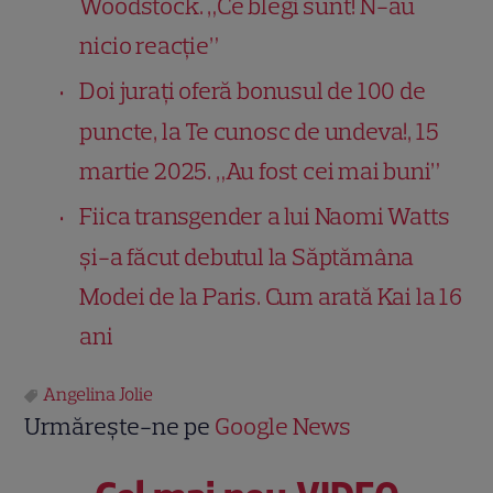
Woodstock. „Ce blegi sunt! N-au
nicio reacție”
Doi jurați oferă bonusul de 100 de
puncte, la Te cunosc de undeva!, 15
martie 2025. „Au fost cei mai buni”
Fiica transgender a lui Naomi Watts
și-a făcut debutul la Săptămâna
Modei de la Paris. Cum arată Kai la 16
ani
Angelina Jolie
Urmărește-ne pe
Google News