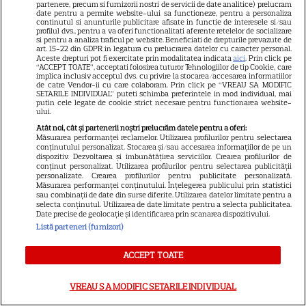
partenere, precum si furnizorii nostri de servicii de date analitice) prelucram
date pentru a permite website-ului sa functioneze, pentru a personaliza
continutul si anunturile publicitare afisate in functie de interesele si/sau
profilul dvs., pentru a va oferi functionalitati aferente retelelor de socializare
VEDETE STRĂINE
si pentru a analiza traficul pe website. Beneficiati de drepturile prevazute de
art. 15-22 din GDPR in legatura cu prelucrarea datelor cu caracter personal.
Sean Astin din „Stăpânul
Aceste drepturi pot fi exercitate prin modalitatea indicata
aici
. Prin click pe
“ACCEPT TOATE”, acceptati folosirea tuturor Tehnologiilor de tip Cookie, care
Inelelor” a fost nevoit să își
implica inclusiv acceptul dvs. cu privire la stocarea/accesarea informatiilor
de catre Vendor-ii cu care colaboram. Prin click pe “VREAU SA MODIFIC
vândă casa din cauza
SETARILE INDIVIDUAL” puteti schimba preferintele in mod individual, mai
14
putin cele legate de cookie strict necesare pentru functionarea website-
salariului mic: Câți bani a
ului.
primit de fapt
Atât noi, cât și partenerii noștri prelucrăm datele pentru a oferi:
Măsurarea performanței reclamelor. Utilizarea profilurilor pentru selectarea
conținutului personalizat. Stocarea și/sau accesarea informațiilor de pe un
dispozitiv. Dezvoltarea și îmbunătățirea serviciilor. Crearea profilurilor de
VEDETE STRĂINE
conținut personalizat. Utilizarea profilurilor pentru selectarea publicității
personalizate. Crearea profilurilor pentru publicitate personalizată.
Elon Musk, atac la adresa
Măsurarea performanței conținutului. Înțelegerea publicului prin statistici
regizorului premiat cu Oscar
sau combinații de date din surse diferite. Utilizarea datelor limitate pentru a
selecta conținutul. Utilizarea de date limitate pentru a selecta publicitatea.
care a realizat documentarul
Date precise de geolocație și identificarea prin scanarea dispozitivului.
14
despre viața sa. Filmul are 232
Listă parteneri (furnizori)
de minute
ACCEPT TOATE
VEDETE STRĂINE
VREAU SA MODIFIC SETARILE INDIVIDUAL
Marvel are un nou Black