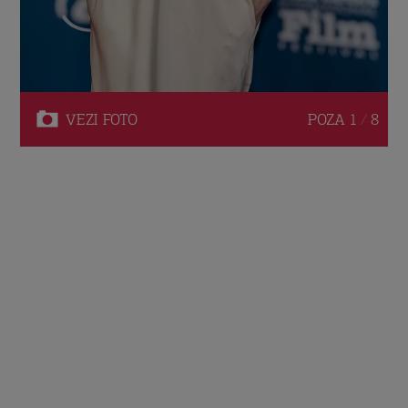
VEZI
FOTO
POZA
1 / 8