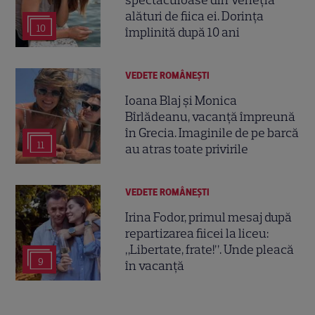
alături de fiica ei. Dorința
10
împlinită după 10 ani
VEDETE ROMÂNEŞTI
Ioana Blaj și Monica
Bîrlădeanu, vacanță împreună
în Grecia. Imaginile de pe barcă
11
au atras toate privirile
VEDETE ROMÂNEŞTI
Irina Fodor, primul mesaj după
repartizarea fiicei la liceu:
„Libertate, frate!”. Unde pleacă
9
în vacanță