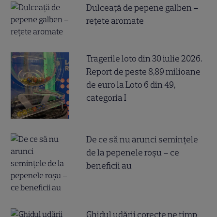
Dulceață de pepene galben –
rețete aromate
Tragerile loto din 30 iulie 2026.
Report de peste 8,89 milioane
de euro la Loto 6 din 49,
categoria I
De ce să nu arunci semințele
de la pepenele roșu – ce
beneficii au
Ghidul udării corecte pe timp