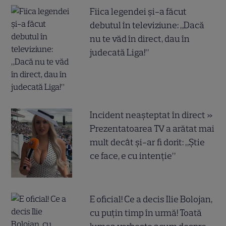
Fiica legendei și-a făcut
debutul în televiziune: „Dacă
nu te văd în direct, dau în
judecată Liga!”
Incident neașteptat în direct »
Prezentatoarea TV a arătat mai
mult decât și-ar fi dorit: „Știe
ce face, e cu intenție”
E oficial! Ce a decis Ilie Bolojan,
cu puțin timp în urmă! Toată