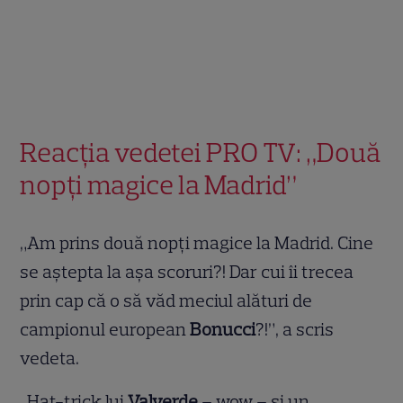
Reacția vedetei PRO TV: „Două
nopți magice la Madrid”
„Am prins două nopți magice la Madrid. Cine
se aștepta la așa scoruri?! Dar cui îi trecea
prin cap că o să văd meciul alături de
campionul european
Bonucci
?!”, a scris
vedeta.
„Hat-trick lui
Valverde
– wow – si un