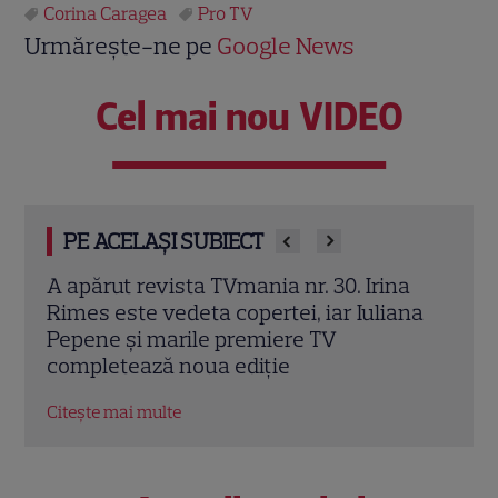
Corina Caragea
Pro TV
Urmărește-ne pe
Google News
Cel mai nou VIDEO
PE ACELAȘI SUBIECT
d se
A apărut revista TVmania nr. 30. Irina
Irin
ză în
Rimes este vedeta copertei, iar Iuliana
sezo
Pepene și marile premiere TV
schi
completează noua ediție
EXC
Citește mai multe
Citeș