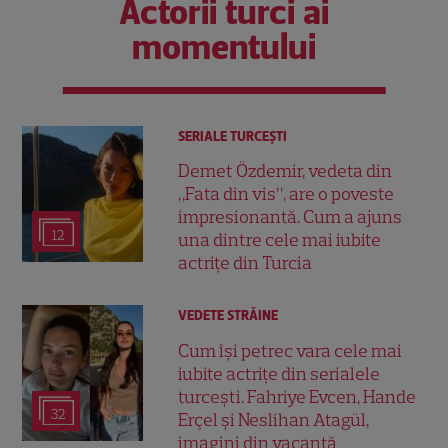
Actorii turci ai
momentului
SERIALE TURCEŞTI
Demet Özdemir, vedeta din
„Fata din vis”, are o poveste
impresionantă. Cum a ajuns
12
una dintre cele mai iubite
actrițe din Turcia
VEDETE STRĂINE
Cum își petrec vara cele mai
iubite actrițe din serialele
turcești. Fahriye Evcen, Hande
32
Erçel și Neslihan Atagül,
imagini din vacanță