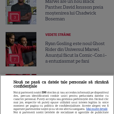
Marvel are un nou Black
Panther. David Jonsson preia
moștenirea lui Chadwick
3
Boseman
VEDETE STRĂINE
Ryan Gosling este noul Ghost
Rider din Universul Marvel.
Anunțul făcut la Comic-Con i-
7
a entuziasmat pe fani
DISNEY PLUS
Nouă ne pasă ca datele tale personale să rămână
„Diavolul se îmbracă de la
confidențiale
Prada 2” s-a lansat pe Disney+.
Noi și partenerii noștri
596
stocăm și/sau accesăm informații pe dispozitivul
dvs., precum identificatorii cookie unici pentru prelucrarea datelor cu
Meryl Streep și Anne
caracter personal. Puteți accepta sau gestiona preferințele dvs. făcând clic
mai jos, respectiv vă puteți opune utilizării unui interes legitim în orice
Hathaway revin la revista
moment pe pagina cu politica de confidențialitate. Aceste alegeri vor fi
Runway
raportate partenerilor noștri și nu vă vor afecta navigarea.
Mai multe detalii
Noi si partenerii nostri (retelele de socializare si agentiile de publicitate