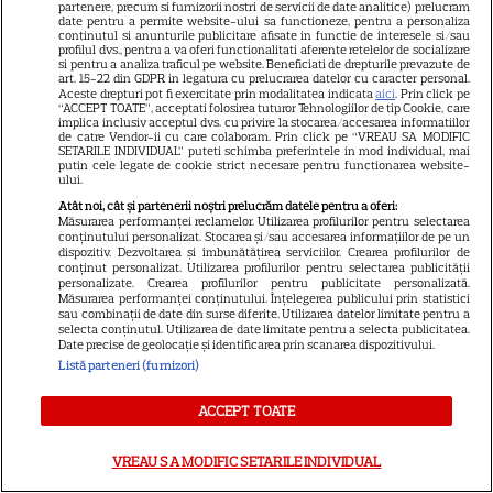
partenere, precum si furnizorii nostri de servicii de date analitice) prelucram
date pentru a permite website-ului sa functioneze, pentru a personaliza
continutul si anunturile publicitare afisate in functie de interesele si/sau
VEDETE STRĂINE
profilul dvs., pentru a va oferi functionalitati aferente retelelor de socializare
si pentru a analiza traficul pe website. Beneficiati de drepturile prevazute de
Meryl Streep, gest
art. 15-22 din GDPR in legatura cu prelucrarea datelor cu caracter personal.
Aceste drepturi pot fi exercitate prin modalitatea indicata
aici
. Prin click pe
impresionant pentru Anne
“ACCEPT TOATE”, acceptati folosirea tuturor Tehnologiilor de tip Cookie, care
Hathaway și Emily Blunt la
implica inclusiv acceptul dvs. cu privire la stocarea/accesarea informatiilor
de catre Vendor-ii cu care colaboram. Prin click pe “VREAU SA MODIFIC
9
„Diavolul se îmbracă de la
SETARILE INDIVIDUAL” puteti schimba preferintele in mod individual, mai
putin cele legate de cookie strict necesare pentru functionarea website-
Prada 2”. Ce salarii ar fi primit
ului.
actrițele
Atât noi, cât și partenerii noștri prelucrăm datele pentru a oferi:
Măsurarea performanței reclamelor. Utilizarea profilurilor pentru selectarea
conținutului personalizat. Stocarea și/sau accesarea informațiilor de pe un
dispozitiv. Dezvoltarea și îmbunătățirea serviciilor. Crearea profilurilor de
VEDETE STRĂINE
conținut personalizat. Utilizarea profilurilor pentru selectarea publicității
personalizate. Crearea profilurilor pentru publicitate personalizată.
Tom Holland, decizie radicală
Măsurarea performanței conținutului. Înțelegerea publicului prin statistici
sau combinații de date din surse diferite. Utilizarea datelor limitate pentru a
pentru noul său film! Ce
selecta conținutul. Utilizarea de date limitate pentru a selecta publicitatea.
promisiune a făcut actorul
Date precise de geolocație și identificarea prin scanarea dispozitivului.
Listă parteneri (furnizori)
13
după momentele virale în care
a făcut senzație prin dans
ACCEPT TOATE
SKYSHOWTIME
VREAU SA MODIFIC SETARILE INDIVIDUAL