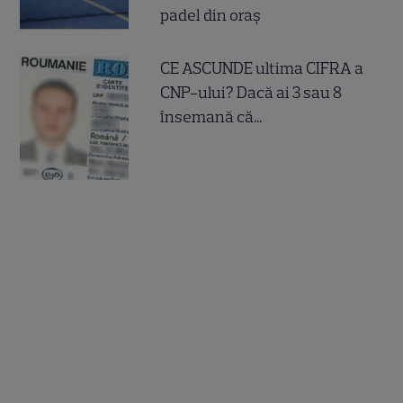
padel din oraș
CE ASCUNDE ultima CIFRA a
CNP-ului? Dacă ai 3 sau 8
însemană că...