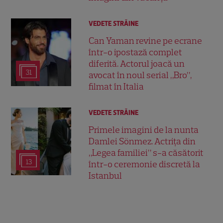
VEDETE STRĂINE
Can Yaman revine pe ecrane
într-o ipostază complet
diferită. Actorul joacă un
31
avocat în noul serial „Bro”,
filmat în Italia
VEDETE STRĂINE
Primele imagini de la nunta
Damlei Sönmez. Actrița din
„Legea familiei” s-a căsătorit
13
într-o ceremonie discretă la
Istanbul