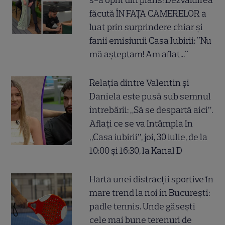
s-a oprit din plâns! Dezvăluirea
făcută ÎN FAȚA CAMERELOR a
luat prin surprindere chiar și
fanii emisiunii Casa Iubirii: "Nu
mă așteptam! Am aflat..."
Relația dintre Valentin și
Daniela este pusă sub semnul
întrebării: „Să se despartă aici”.
Aflați ce se va întâmpla în
„Casa iubirii”, joi, 30 iulie, de la
10:00 și 16:30, la Kanal D
Harta unei distracții sportive în
mare trend la noi în București:
padle tennis. Unde găsești
cele mai bune terenuri de