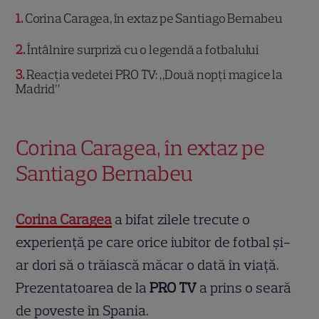
1
Corina Caragea, în extaz pe Santiago Bernabeu
2
Întâlnire surpriză cu o legendă a fotbalului
3
Reacția vedetei PRO TV: „Două nopți magice la
Madrid”
Corina Caragea, în extaz pe
Santiago Bernabeu
Corina Caragea
a bifat zilele trecute o
experiență pe care orice iubitor de fotbal și-
ar dori să o trăiască măcar o dată în viață.
Prezentatoarea de la
PRO TV
a prins o seară
de poveste în Spania.