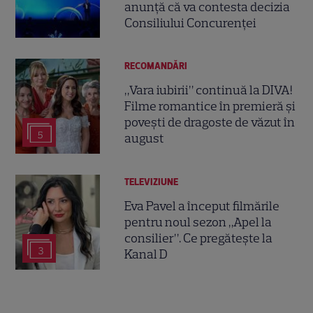
anunță că va contesta decizia
Consiliului Concurenței
RECOMANDĂRI
„Vara iubirii” continuă la DIVA!
Filme romantice în premieră și
povești de dragoste de văzut în
5
august
TELEVIZIUNE
Eva Pavel a început filmările
pentru noul sezon „Apel la
consilier”. Ce pregătește la
3
Kanal D