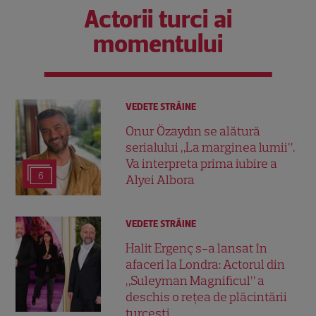
Actorii turci ai
momentului
VEDETE STRĂINE
Onur Özaydın se alătură
serialului „La marginea lumii”.
Va interpreta prima iubire a
6
Alyei Albora
VEDETE STRĂINE
Halit Ergenç s-a lansat în
afaceri la Londra: Actorul din
„Suleyman Magnificul” a
deschis o rețea de plăcintării
turcești