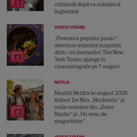
5
criminali după ce mănâncă
înghețată
VEDETE STRĂINE
„Povestea peștelui posac”,
aventura animată inspirată
dintr-un bestseller The New
11
York Times, ajunge în
cinematografe pe 7 august
NETFLIX
Noutăți Netflix în august 2026:
Robert De Niro, „Nosferatu” și
noile sezoane din „Outer
16
Banks” și „Un veac de
singurătate”