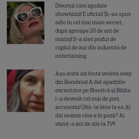
Divorțul care zguduie
showbizul! E oficial! Și-au spus
adio în cel mai mare secret,
după aproape 20 de ani de
mariaj! S-a ales praful de
cuplul de aur din industria de
entertaining
Așa arată azi fosta vedetă sexy
din România! A dat aparițiile
excentrice pe Biserică și Biblia
i-a devenit cel mai de preț
accesoriu! Uită-te bine la ea, îți
dai seama cine e în poză? Ai
văzut-o ani de zile la TV!!