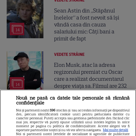
VEDETE STRĂINE
Sean Astin din „Stăpânul
Inelelor” a fost nevoit să își
vândă casa din cauza
14
salariului mic: Câți bani a
primit de fapt
VEDETE STRĂINE
Elon Musk, atac la adresa
regizorului premiat cu Oscar
care a realizat documentarul
14
despre viața sa. Filmul are 232
de minute
Nouă ne pasă ca datele tale personale să rămână
confidențiale
VEDETE STRĂINE
Noi și partenerii noștri
596
stocăm și/sau accesăm informații pe dispozitivul
dvs., precum identificatorii cookie unici pentru prelucrarea datelor cu
caracter personal. Puteți accepta sau gestiona preferințele dvs. făcând clic
Marvel are un nou Black
mai jos, respectiv vă puteți opune utilizării unui interes legitim în orice
Panther. David Jonsson preia
moment pe pagina cu politica de confidențialitate. Aceste alegeri vor fi
raportate partenerilor noștri și nu vă vor afecta navigarea.
Mai multe detalii
moștenirea lui Chadwick
Noi si partenerii nostri (retelele de socializare si agentiile de publicitate