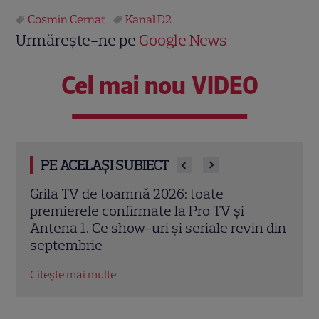
Cosmin Cernat
Kanal D2
Urmărește-ne pe
Google News
Cel mai nou VIDEO
PE ACELAȘI SUBIECT
Schimbare majoră la „Vocea României”.
Mast
Sezonul 14 introduce Butonul „A doua
11. 
n din
șansă” și un avantaj pentru Pavel Bartoș
alt n
Citește mai multe
Citeș