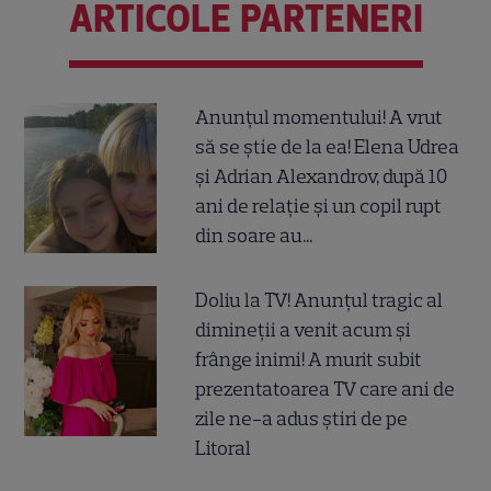
ARTICOLE PARTENERI
Anunțul momentului! A vrut
să se știe de la ea! Elena Udrea
și Adrian Alexandrov, după 10
ani de relație și un copil rupt
din soare au...
Doliu la TV! Anunțul tragic al
dimineții a venit acum și
frânge inimi! A murit subit
prezentatoarea TV care ani de
zile ne-a adus știri de pe
Litoral