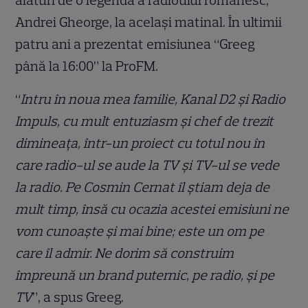
alături de o legendă a radioului românesc,
Andrei Gheorge, la același matinal. În ultimii
patru ani a prezentat emisiunea “Greeg
până la 16:00” la ProFM.
“
Intru în noua mea familie, Kanal D2 și Radio
Impuls, cu mult entuziasm și chef de trezit
dimineața, într-un proiect cu totul nou în
care radio-ul se aude la TV și TV-ul se vede
la radio. Pe Cosmin Cernat îl știam deja de
mult timp, însă cu ocazia acestei emisiuni ne
vom cunoaște și mai bine; este un om pe
care îl admir. Ne dorim să construim
împreună un brand puternic, pe radio, și pe
TV
”, a spus Greeg.