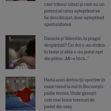
care trăiesc uitați și care au un
potențial uriaș așteptând să
fie descătușat, doar așteptând
oportunitatea
Daniela și Valentin, în pragul
despărțirii? Cei doi s-au strâns
în brațe și abia s-au putut opri
din plâns: „Mi-e frică...”
Harta unei distracții sportive în
mare trend la noi în București:
padle tennis. Unde găsești
cele mai bune terenuri de
padel din oraș