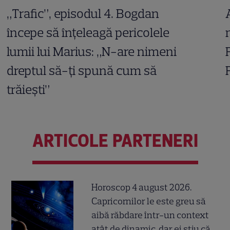
„Trafic”, episodul 4. Bogdan
începe să înțeleagă pericolele
lumii lui Marius: „N-are nimeni
dreptul să-ți spună cum să
trăiești”
ARTICOLE PARTENERI
Horoscop 4 august 2026.
Capricornilor le este greu să
aibă răbdare într-un context
atât de dinamic, dar ei știu că