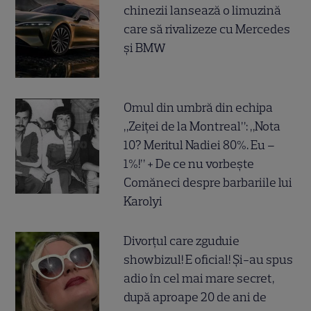
chinezii lansează o limuzină
care să rivalizeze cu Mercedes
și BMW
Omul din umbră din echipa
„Zeiței de la Montreal”: „Nota
10? Meritul Nadiei 80%. Eu –
1%!” + De ce nu vorbește
Comăneci despre barbariile lui
Karolyi
Divorțul care zguduie
showbizul! E oficial! Și-au spus
adio în cel mai mare secret,
după aproape 20 de ani de