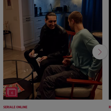
6
SERIALE ONLINE
R