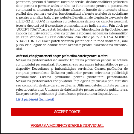
partenere, precum si furnizorii nostri de servicii de date analitice) prelucram
3
Boseman
date pentru a permite website-ului sa functioneze, pentru a personaliza
continutul si anunturile publicitare afisate in functie de interesele si/sau
profilul dvs., pentru a va oferi functionalitati aferente retelelor de socializare
si pentru a analiza traficul pe website. Beneficiati de drepturile prevazute de
art. 15-22 din GDPR in legatura cu prelucrarea datelor cu caracter personal.
VEDETE STRĂINE
Aceste drepturi pot fi exercitate prin modalitatea indicata
aici
. Prin click pe
“ACCEPT TOATE”, acceptati folosirea tuturor Tehnologiilor de tip Cookie, care
Ryan Gosling este noul Ghost
implica inclusiv acceptul dvs. cu privire la stocarea/accesarea informatiilor
de catre Vendor-ii cu care colaboram. Prin click pe “VREAU SA MODIFIC
Rider din Universul Marvel.
SETARILE INDIVIDUAL” puteti schimba preferintele in mod individual, mai
putin cele legate de cookie strict necesare pentru functionarea website-
Anunțul făcut la Comic-Con i-
ului.
7
a entuziasmat pe fani
Atât noi, cât și partenerii noștri prelucrăm datele pentru a oferi:
Măsurarea performanței reclamelor. Utilizarea profilurilor pentru selectarea
conținutului personalizat. Stocarea și/sau accesarea informațiilor de pe un
dispozitiv. Dezvoltarea și îmbunătățirea serviciilor. Crearea profilurilor de
DISNEY PLUS
conținut personalizat. Utilizarea profilurilor pentru selectarea publicității
personalizate. Crearea profilurilor pentru publicitate personalizată.
Măsurarea performanței conținutului. Înțelegerea publicului prin statistici
„Diavolul se îmbracă de la
sau combinații de date din surse diferite. Utilizarea datelor limitate pentru a
Prada 2” s-a lansat pe Disney+.
selecta conținutul. Utilizarea de date limitate pentru a selecta publicitatea.
Date precise de geolocație și identificarea prin scanarea dispozitivului.
Meryl Streep și Anne
Listă parteneri (furnizori)
Hathaway revin la revista
Runway
ACCEPT TOATE
VREAU SA MODIFIC SETARILE INDIVIDUAL
VEDETE STRĂINE