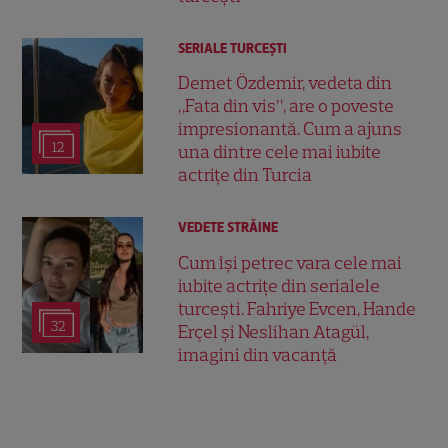
SERIALE TURCEŞTI
Demet Özdemir, vedeta din
„Fata din vis”, are o poveste
impresionantă. Cum a ajuns
12
una dintre cele mai iubite
actrițe din Turcia
VEDETE STRĂINE
Cum își petrec vara cele mai
iubite actrițe din serialele
turcești. Fahriye Evcen, Hande
32
Erçel și Neslihan Atagül,
imagini din vacanță