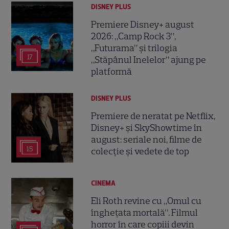
DISNEY PLUS
Premiere Disney+ august
2026: „Camp Rock 3”,
„Futurama” și trilogia
17
„Stăpânul Inelelor” ajung pe
platformă
DISNEY PLUS
Premiere de neratat pe Netflix,
Disney+ și SkyShowtime în
august: seriale noi, filme de
15
colecție și vedete de top
CINEMA
Eli Roth revine cu „Omul cu
înghețata mortală”. Filmul
horror în care copiii devin