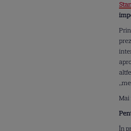
Sta
imp
Prin
prez
inte
apro
altf
„med
Mai 
Pent
În p