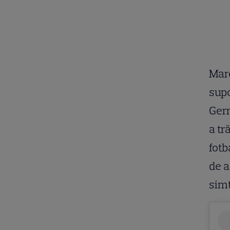
Mare
supo
Germ
a tr
fotb
de a
simț