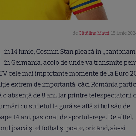
de
Cătălina Matei
,
15 iunie 202
D
in 14 iunie, Cosmin Stan pleacă în „cantona
în Germania, acolo de unde va transmite pen
 TV cele mai importante momente de la Euro 2
iție extrem de importantă, căci România partic
 o absență de 8 ani. Iar printre telespectatorii c
urmări cu sufletul la gură se află și fiul său de
ape 14 ani, pasionat de sportul-rege. De altfel,
orul joacă și el fotbal și poate, oricând, să-și