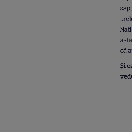
săpt
prel
Nați
asta
că a
Și c
vede