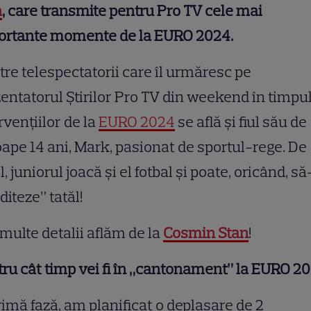
n
, care transmite pentru Pro TV cele mai
ortante momente de la EURO 2024.
tre telespectatorii care îl urmăresc pe
entatorul Știrilor Pro TV din weekend în timpu
rvențiilor de la
EURO 2024
se află și fiul său de
ape 14 ani, Mark, pasionat de sportul-rege. De
el, juniorul joacă și el fotbal și poate, oricând, să
iteze” tatăl!
multe detalii aflăm de la
Cosmin Stan
!
ru cât timp vei fi în „cantonament” la EURO 2
rimă fază, am planificat o deplasare de 2