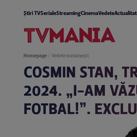
Știri TV
Seriale
Streaming
Cinema
Vedete
Actualita
Homepage
/
Vedete româneşti
COSMIN STAN, TR
2024. „I-AM VĂZ
FOTBAL!”. EXCLU