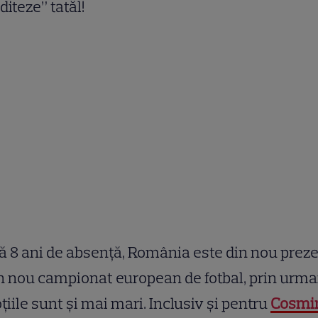
iteze” tatăl!
 8 ani de absență, România este din nou prez
n nou campionat european de fotbal, prin urma
iile sunt și mai mari. Inclusiv și pentru
Cosmi