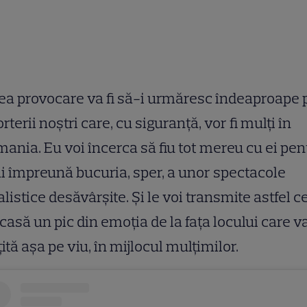
a provocare va fi să-i urmăresc îndeaproape 
rterii noștri care, cu siguranță, vor fi mulți în
ania. Eu voi încerca să fiu tot mereu cu ei pen
ăi împreună bucuria, sper, a unor spectacole
alistice desăvârșite. Și le voi transmite astfel c
casă un pic din emoția de la fața locului care va
ită așa pe viu, în mijlocul mulțimilor.