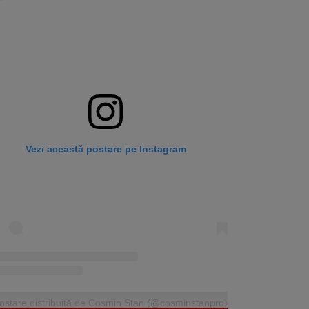
Vezi această postare pe Instagram
ostare distribuită de Cosmin Stan (@cosminstanpro)