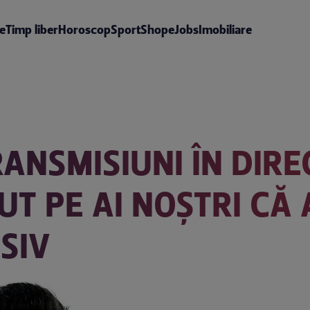
te
Timp liber
Horoscop
Sport
Shop
eJobs
Imobiliare
ANSMISIUNI ÎN DIRE
UT PE AI NOȘTRI CĂ
SIV