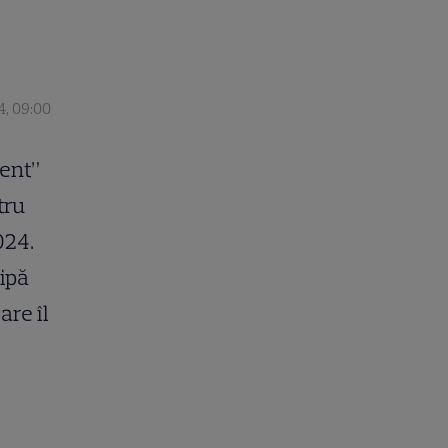
4, 09:00
ment”
tru
024.
ipă
are îl