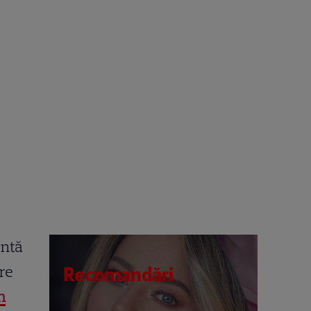
entă
re
Recomandări
n