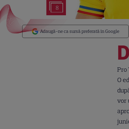
8
Adaugă-ne ca sursă preferată în Google
Pro
O ed
după
vor 
apro
juni