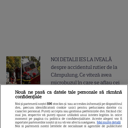
NOI DETALII IES LA IVEALĂ
despre accidentul rutier de la
Câmpulung. Ce viteză avea
microbuzul în care se aflau cei
de la Dinamo 2 înainte de
Nouă ne pasă ca datele tale personale să rămână
confidențiale
intrarea în curbă: "A venit în..."
Noi și partenerii noștri
596
stocăm și/sau accesăm informații pe dispozitivul
dvs., precum identificatorii cookie unici pentru prelucrarea datelor cu
caracter personal. Puteți accepta sau gestiona preferințele dvs. făcând clic
Un nou concurent intră în
mai jos, respectiv vă puteți opune utilizării unui interes legitim în orice
moment pe pagina cu politica de confidențialitate. Aceste alegeri vor fi
„Casa iubirii” și face furori
raportate partenerilor noștri și nu vă vor afecta navigarea.
Mai multe detalii
Noi si partenerii nostri (retelele de socializare si agentiile de publicitate