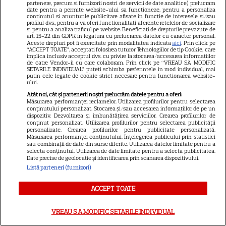
printre fete! Nu ratați ediția de
partenere, precum si furnizorii nostri de servicii de date analitice) prelucram
date pentru a permite website-ului sa functioneze, pentru a personaliza
sâmbătă, 1 august, difuzată de
continutul si anunturile publicitare afisate in functie de interesele si/sau
profilul dvs., pentru a va oferi functionalitati aferente retelelor de socializare
la 16:00 și 19:00, la Kanal D
si pentru a analiza traficul pe website. Beneficiati de drepturile prevazute de
art. 15-22 din GDPR in legatura cu prelucrarea datelor cu caracter personal.
Aceste drepturi pot fi exercitate prin modalitatea indicata
aici
. Prin click pe
“ACCEPT TOATE”, acceptati folosirea tuturor Tehnologiilor de tip Cookie, care
implica inclusiv acceptul dvs. cu privire la stocarea/accesarea informatiilor
Harta unei distracții sportive în
de catre Vendor-ii cu care colaboram. Prin click pe “VREAU SA MODIFIC
SETARILE INDIVIDUAL” puteti schimba preferintele in mod individual, mai
mare trend la noi în București:
putin cele legate de cookie strict necesare pentru functionarea website-
ului.
padle tennis. Unde găsești
Atât noi, cât și partenerii noștri prelucrăm datele pentru a oferi:
cele mai bune terenuri de
Măsurarea performanței reclamelor. Utilizarea profilurilor pentru selectarea
conținutului personalizat. Stocarea și/sau accesarea informațiilor de pe un
padel din oraș
dispozitiv. Dezvoltarea și îmbunătățirea serviciilor. Crearea profilurilor de
conținut personalizat. Utilizarea profilurilor pentru selectarea publicității
personalizate. Crearea profilurilor pentru publicitate personalizată.
Măsurarea performanței conținutului. Înțelegerea publicului prin statistici
CE ASCUNDE ultima CIFRA a
sau combinații de date din surse diferite. Utilizarea datelor limitate pentru a
selecta conținutul. Utilizarea de date limitate pentru a selecta publicitatea.
CNP-ului? Dacă ai 3 sau 8
Date precise de geolocație și identificarea prin scanarea dispozitivului.
Listă parteneri (furnizori)
însemană că...
ACCEPT TOATE
VREAU SA MODIFIC SETARILE INDIVIDUAL