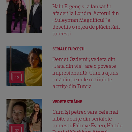
Halit Ergenç s-a lansat în
afaceri la Londra: Actorul din
„Suleyman Magnificul” a
deschis o rețea de plăcintării
turcești
SERIALE TURCEŞTI
Demet Özdemir, vedeta din
„Fata din vis”, are o poveste
impresionantă. Cum a ajuns
12
una dintre cele mai iubite
actrițe din Turcia
VEDETE STRĂINE
Cum își petrec vara cele mai
iubite actrițe din serialele
turcești. Fahriye Evcen, Hande
32