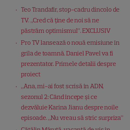
Teo Trandafir, stop-cadru dincolo de
TV. „Cred că ține de noi să ne
păstrăm optimismul”. EXCLUSIV
Pro TV lansează o nouă emisiune în
grila de toamnă. Daniel Pavel va fi
prezentator. Primele detalii despre
proiect
„Ana, mi-ai fost scrisă în ADN,
sezonul 2: Când începe și ce
dezvăluie Karina Jianu despre noile
episoade. „Nu vreau să stric surpriza”
Cătălin Măruță, vacanță de vis în