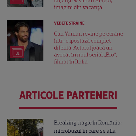
Erçel și Neslihan Atagül,
imagini din vacanță
VEDETE STRĂINE
Can Yaman revine pe ecrane
într-o ipostază complet
diferită. Actorul joacă un
31
avocat în noul serial „Bro”,
filmat în Italia
ARTICOLE PARTENERI
Breaking tragic în România:
microbuzul în care se afla