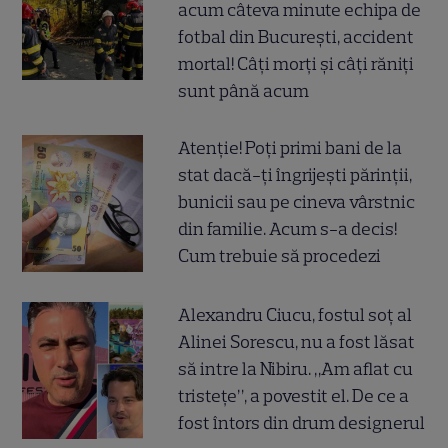
acum câteva minute echipa de
fotbal din București, accident
mortal! Câți morți și câți răniți
sunt până acum
Atenție! Poți primi bani de la
stat dacă-ți îngrijești părinții,
bunicii sau pe cineva vârstnic
din familie. Acum s-a decis!
Cum trebuie să procedezi
Alexandru Ciucu, fostul soț al
Alinei Sorescu, nu a fost lăsat
să intre la Nibiru. „Am aflat cu
tristețe”, a povestit el. De ce a
fost întors din drum designerul