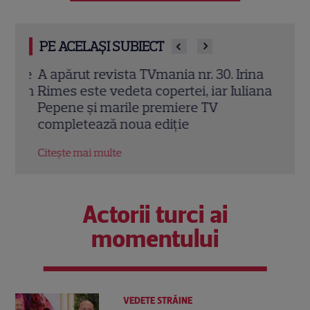
PE ACELAȘI SUBIECT
d se
A apărut revista TVmania nr. 30. Irina
Irin
ză în
Rimes este vedeta copertei, iar Iuliana
sezo
Pepene și marile premiere TV
schi
completează noua ediție
EXC
Citește mai multe
Citeș
Actorii turci ai
momentului
VEDETE STRĂINE