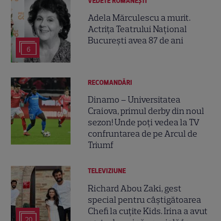
VEDETE ROMÂNEŞTI
Adela Mărculescu a murit.
Actrița Teatrului Național
București avea 87 de ani
6
RECOMANDĂRI
Dinamo – Universitatea
Craiova, primul derby din noul
sezon! Unde poți vedea la TV
confruntarea de pe Arcul de
Triumf
TELEVIZIUNE
Richard Abou Zaki, gest
special pentru câștigătoarea
Chefi la cuțite Kids. Irina a avut
20