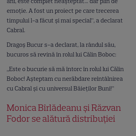
ani, este complet neașteptat… dar plin de
emoție. A fost un proiect pe care trecerea
timpului l-a făcut și mai special”, a declarat
Cabral.
Dragoș Bucur s-a declarat, la rândul său,
bucuros să revină în rolul lui Călin Boboc:
„Este o bucurie să mă întorc în rolul lui Călin
Boboc! Așteptam cu nerăbdare reîntâlnirea
cu Cabral și cu universul Băieților Buni!”
Monica Bîrlădeanu și Răzvan
Fodor se alătură distribuției