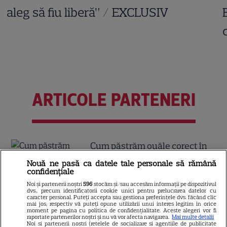
aleg să fiu liberă” / EXCLUSIV
ARTICOLE PARTENERI
Cum păstrăm ouăle corect în
frigider
Nouă ne pasă ca datele tale personale să rămână
confidențiale
Noi și partenerii noștri
596
stocăm și/sau accesăm informații pe dispozitivul
dvs., precum identificatorii cookie unici pentru prelucrarea datelor cu
caracter personal. Puteți accepta sau gestiona preferințele dvs. făcând clic
Reţete de porumb copt la
mai jos, respectiv vă puteți opune utilizării unui interes legitim în orice
moment pe pagina cu politica de confidențialitate. Aceste alegeri vor fi
grătar, la cuptor, la tigaie şi la
raportate partenerilor noștri și nu vă vor afecta navigarea.
Mai multe detalii
Noi si partenerii nostri (retelele de socializare si agentiile de publicitate
airfryer