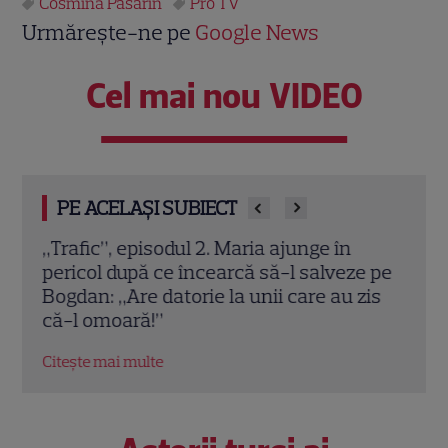
Cosmina Păsărin
Pro TV
Urmărește-ne pe
Google News
Cel mai nou VIDEO
PE ACELAȘI SUBIECT
6:
„Trafic”, episodul 2. Maria ajunge în
Cine
co”,
pericol după ce încearcă să-l salveze pe
seri
Bogdan: „Are datorie la unii care au zis
cu A
că-l omoară!”
Citeș
Citește mai multe