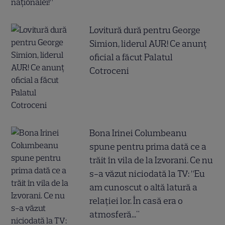
Lovitură dură pentru George
Simion, liderul AUR! Ce anunț
oficial a făcut Palatul
Cotroceni
Bona Irinei Columbeanu
spune pentru prima dată ce a
trăit în vila de la Izvorani. Ce nu
s-a văzut niciodată la TV: ”Eu
am cunoscut o altă latură a
relației lor. În casă era o
atmosferă..."