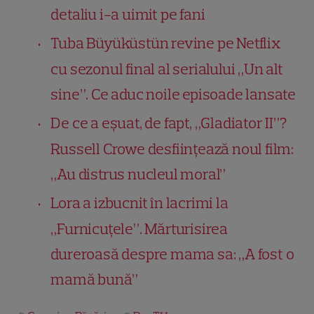
detaliu i-a uimit pe fani
Tuba Büyüküstün revine pe Netflix
cu sezonul final al serialului „Un alt
sine”. Ce aduc noile episoade lansate
De ce a eșuat, de fapt, „Gladiator II”?
Russell Crowe desființează noul film:
„Au distrus nucleul moral”
Lora a izbucnit în lacrimi la
„Furnicuțele”. Mărturisirea
dureroasă despre mama sa: „A fost o
mamă bună”