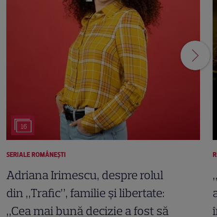
16
SERIALE ROMÂNEŞTI
R
Adriana Irimescu, despre rolul
din „Trafic”, familie și libertate:
„Cea mai bună decizie a fost să