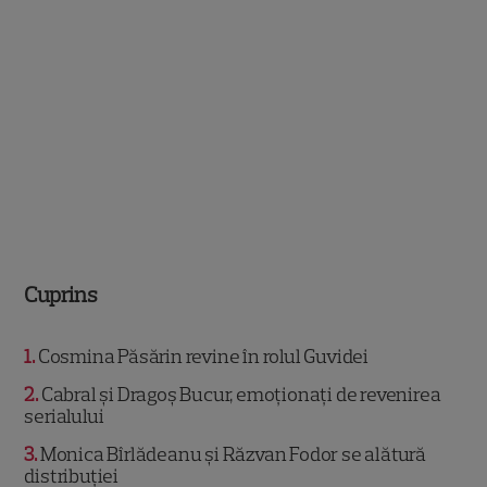
Cuprins
1
Cosmina Păsărin revine în rolul Guvidei
2
Cabral și Dragoș Bucur, emoționați de revenirea
serialului
3
Monica Bîrlădeanu și Răzvan Fodor se alătură
distribuției