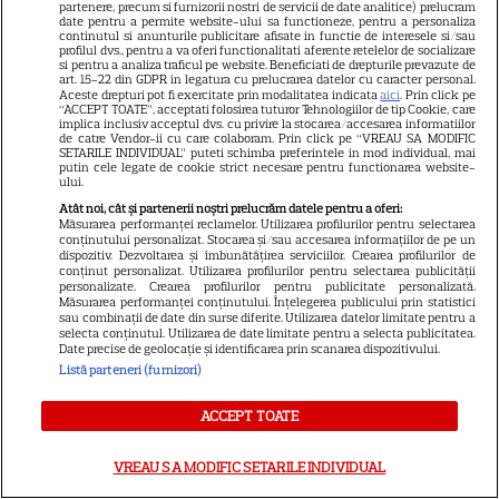
partenere, precum si furnizorii nostri de servicii de date analitice) prelucram
date pentru a permite website-ului sa functioneze, pentru a personaliza
continutul si anunturile publicitare afisate in functie de interesele si/sau
profilul dvs., pentru a va oferi functionalitati aferente retelelor de socializare
si pentru a analiza traficul pe website. Beneficiati de drepturile prevazute de
art. 15-22 din GDPR in legatura cu prelucrarea datelor cu caracter personal.
Aceste drepturi pot fi exercitate prin modalitatea indicata
aici
. Prin click pe
Cum să călătoreşti doar cu
“ACCEPT TOATE”, acceptati folosirea tuturor Tehnologiilor de tip Cookie, care
implica inclusiv acceptul dvs. cu privire la stocarea/accesarea informatiilor
bagajul de mână. Ghid pentru
de catre Vendor-ii cu care colaboram. Prin click pe “VREAU SA MODIFIC
SETARILE INDIVIDUAL” puteti schimba preferintele in mod individual, mai
putin cele legate de cookie strict necesare pentru functionarea website-
eficientizarea spaţiului
ului.
Atât noi, cât și partenerii noștri prelucrăm datele pentru a oferi:
Măsurarea performanței reclamelor. Utilizarea profilurilor pentru selectarea
conținutului personalizat. Stocarea și/sau accesarea informațiilor de pe un
dispozitiv. Dezvoltarea și îmbunătățirea serviciilor. Crearea profilurilor de
conținut personalizat. Utilizarea profilurilor pentru selectarea publicității
personalizate. Crearea profilurilor pentru publicitate personalizată.
Măsurarea performanței conținutului. Înțelegerea publicului prin statistici
sau combinații de date din surse diferite. Utilizarea datelor limitate pentru a
selecta conținutul. Utilizarea de date limitate pentru a selecta publicitatea.
Horoscop Urania | Previziuni
Date precise de geolocație și identificarea prin scanarea dispozitivului.
astrologice pentru perioada 25
Listă parteneri (furnizori)
– 31 iulie 2026. Luna Plină în
ACCEPT TOATE
Vărsător
VREAU SA MODIFIC SETARILE INDIVIDUAL