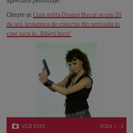
apreciate personaje.
Citește și:
Cum arăta Dragoș Bucur acum 20
de ani. Imaginea de colecție din perioada în
care juca în „Băieți buni”
VEZI
FOTO
POZA
1 / 5