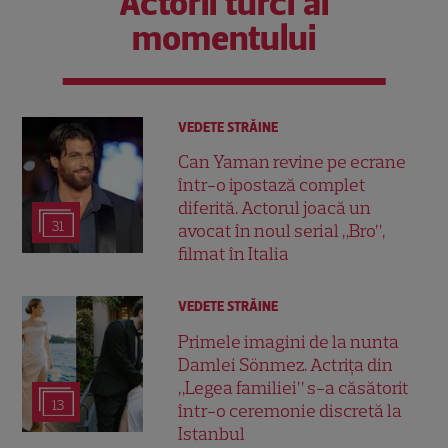
Actorii turci ai
momentului
VEDETE STRĂINE
Can Yaman revine pe ecrane
într-o ipostază complet
diferită. Actorul joacă un
31
avocat în noul serial „Bro”,
filmat în Italia
VEDETE STRĂINE
Primele imagini de la nunta
Damlei Sönmez. Actrița din
„Legea familiei” s-a căsătorit
13
într-o ceremonie discretă la
Istanbul