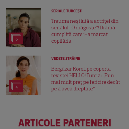
SERIALE TURCEŞTI
Trauma neștiută a actriței din
serialul „O dragoste”! Drama
cumplită care i-a marcat
6
copilăria
VEDETE STRĂINE
Bergüzar Korel, pe coperta
revistei HELLO! Turcia: „Pun
mai mult preț pe fericire decât
4
pe a avea dreptate”
ARTICOLE PARTENERI