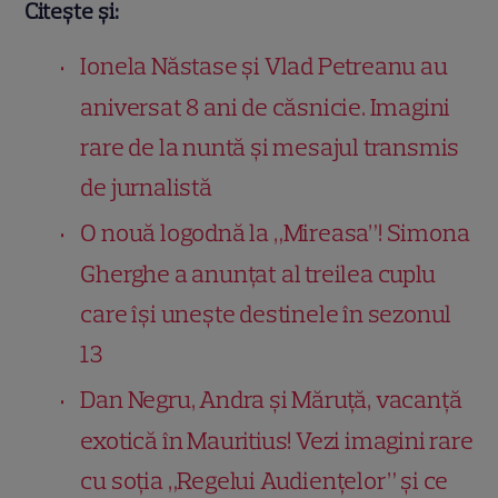
Citește și:
Ionela Năstase și Vlad Petreanu au
aniversat 8 ani de căsnicie. Imagini
rare de la nuntă și mesajul transmis
de jurnalistă
O nouă logodnă la „Mireasa”! Simona
Gherghe a anunțat al treilea cuplu
care își unește destinele în sezonul
13
Dan Negru, Andra și Măruță, vacanță
exotică în Mauritius! Vezi imagini rare
cu soția „Regelui Audiențelor” și ce