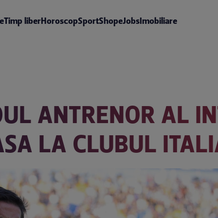
te
Timp liber
Horoscop
Sport
Shop
eJobs
Imobiliare
NOUL ANTRENOR AL I
ASA LA CLUBUL ITAL