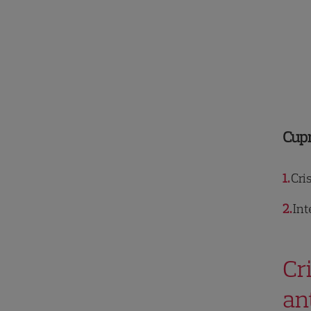
Cup
1
Cris
2
Int
Cr
an