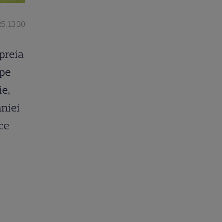
5, 13:30
 preia
ipe
ie,
âniei
ice