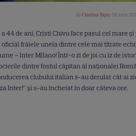
de
Cristina Țapu
,
06 iunie 202
a 44 de ani, Cristi Chivu face pasul cel mare și
oficial frâiele uneia dintre cele mai titrate ech
lume – Inter Milano! Într-o zi de joi cu iz de istor
cierile dintre fostul căpitan al naționalei Rom
onducerea clubului italian s-au derulat cât ai z
za Inter!” și s-au încheiat în doar câteva ore.