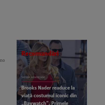
Recomandări
ano
Seriale americane
Brooks Nader readuce la
viață costumul iconic din
„Baywatch”. Primele