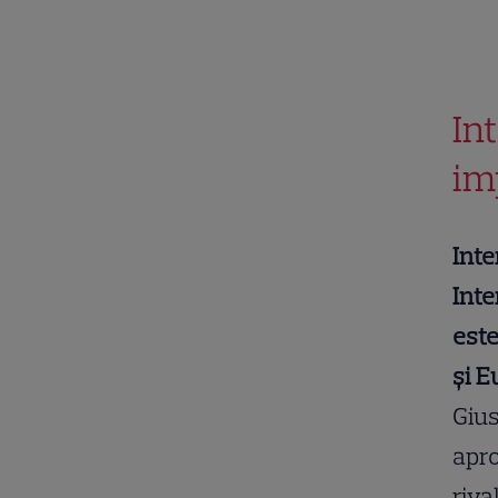
In
im
Inte
Inte
este
și E
Gius
apro
riva