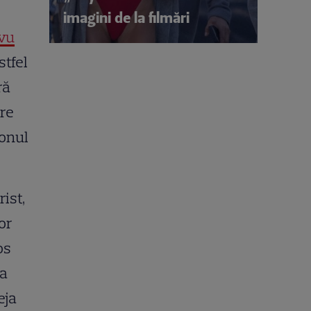
imagini de la filmări
vu
tfel
ră
are
onul
ist,
or
os
ia
eja