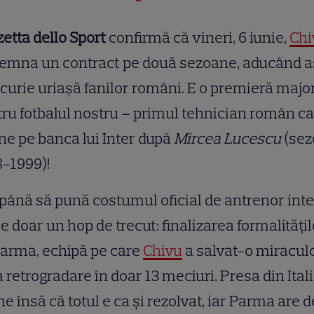
etta dello Sport
confirmă că vineri, 6 iunie,
Chi
emna un contract pe două sezoane, aducând as
curie uriașă fanilor români. E o premieră majo
ru fotbalul nostru – primul tehnician român c
ne pe banca lui Inter după
Mircea Lucescu
(sez
-1999)!
până să pună costumul oficial de antrenor inter
e doar un hop de trecut: finalizarea formalitățil
arma, echipă pe care
Chivu
a salvat-o miracul
a retrogradare în doar 13 meciuri. Presa din Ital
e însă că totul e ca și rezolvat, iar Parma are d