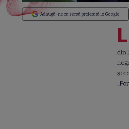
Adaugă-ne ca sursă preferată în Google
L
din 
nego
și c
„For