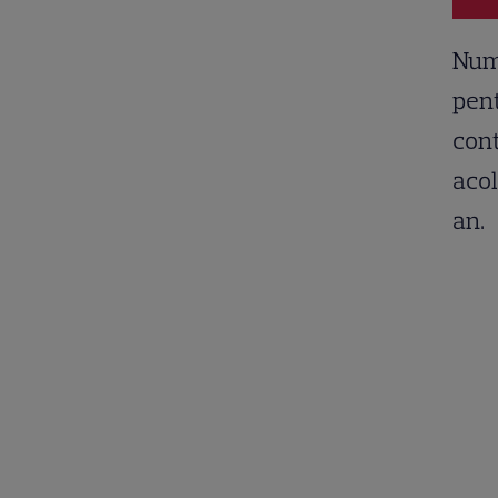
Numi
pent
cont
acol
an.