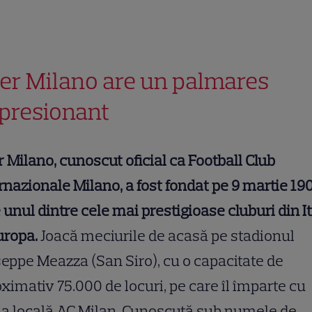
ter Milano are un palmares
presionant
r Milano, cunoscut oficial ca Football Club
rnazionale Milano, a fost fondat pe 9 martie 190
 unul dintre cele mai prestigioase cluburi din It
uropa.
Joacă meciurile de acasă pe stadionul
eppe Meazza (San Siro), cu o capacitate de
ximativ 75.000 de locuri, pe care îl împarte cu
la locală AC Milan. Cunoscută sub numele de