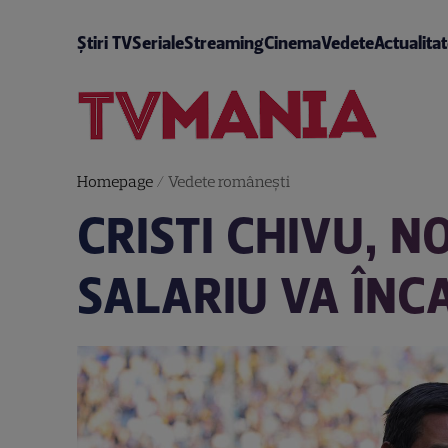
Știri TV
Seriale
Streaming
Cinema
Vedete
Actualita
Homepage
/
Vedete româneşti
CRISTI CHIVU, 
SALARIU VA ÎNC