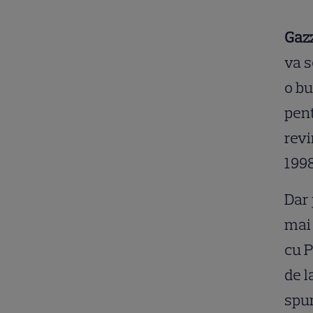
Gazz
va s
o bu
pent
revi
1998
Dar 
mai 
cu P
de l
spun