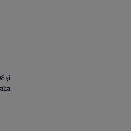
8 și
alia