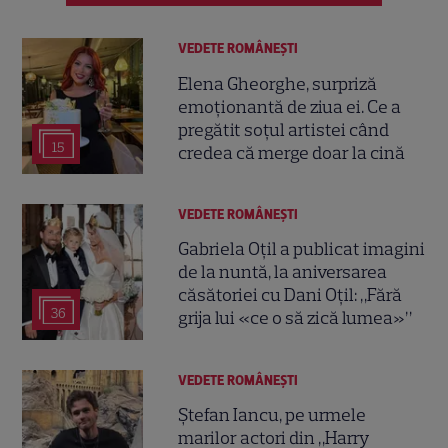
VEDETE ROMÂNEŞTI
Elena Gheorghe, surpriză
emoționantă de ziua ei. Ce a
pregătit soțul artistei când
15
credea că merge doar la cină
VEDETE ROMÂNEŞTI
Gabriela Oțil a publicat imagini
de la nuntă, la aniversarea
căsătoriei cu Dani Oțil: „Fără
36
grija lui «ce o să zică lumea»”
VEDETE ROMÂNEŞTI
Ștefan Iancu, pe urmele
marilor actori din „Harry