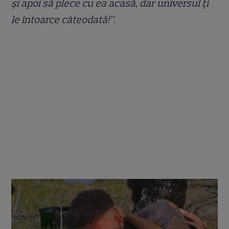
şi apoi să plece cu ea acasă, dar universul ţi
le întoarce câteodată!”.