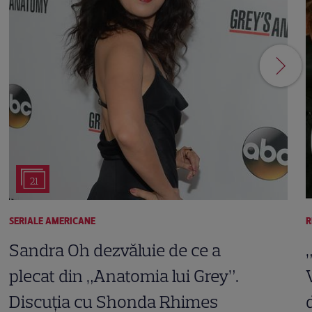
21
SERIALE AMERICANE
R
Sandra Oh dezvăluie de ce a
plecat din „Anatomia lui Grey”.
Discuția cu Shonda Rhimes