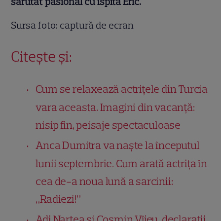
sărutat pasional cu ispita Eric.
Sursa foto: captură de ecran
Citește și:
Cum se relaxează actrițele din Turcia
vara aceasta. Imagini din vacanță:
nisip fin, peisaje spectaculoase
Anca Dumitra va naște la începutul
lunii septembrie. Cum arată actrița în
cea de-a noua lună a sarcinii:
„Radiezi!”
Adi Nartea și Cosmin Vîjeu, declarații