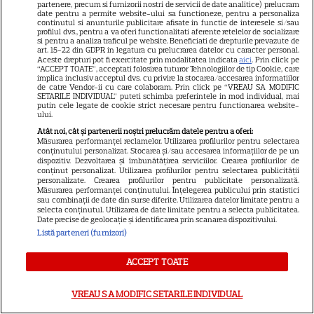
noile sezoane din „Outer
partenere, precum si furnizorii nostri de servicii de date analitice) prelucram
date pentru a permite website-ului sa functioneze, pentru a personaliza
16
Banks” și „Un veac de
continutul si anunturile publicitare afisate in functie de interesele si/sau
profilul dvs., pentru a va oferi functionalitati aferente retelelor de socializare
singurătate”
si pentru a analiza traficul pe website. Beneficiati de drepturile prevazute de
art. 15-22 din GDPR in legatura cu prelucrarea datelor cu caracter personal.
Aceste drepturi pot fi exercitate prin modalitatea indicata
aici
. Prin click pe
“ACCEPT TOATE”, acceptati folosirea tuturor Tehnologiilor de tip Cookie, care
VEDETE STRĂINE
implica inclusiv acceptul dvs. cu privire la stocarea/accesarea informatiilor
de catre Vendor-ii cu care colaboram. Prin click pe “VREAU SA MODIFIC
Sean Astin din „Stăpânul
SETARILE INDIVIDUAL” puteti schimba preferintele in mod individual, mai
putin cele legate de cookie strict necesare pentru functionarea website-
Inelelor” a fost nevoit să își
ului.
vândă casa din cauza
Atât noi, cât și partenerii noștri prelucrăm datele pentru a oferi:
14
Măsurarea performanței reclamelor. Utilizarea profilurilor pentru selectarea
salariului mic: Câți bani a
conținutului personalizat. Stocarea și/sau accesarea informațiilor de pe un
primit de fapt
dispozitiv. Dezvoltarea și îmbunătățirea serviciilor. Crearea profilurilor de
conținut personalizat. Utilizarea profilurilor pentru selectarea publicității
personalizate. Crearea profilurilor pentru publicitate personalizată.
Măsurarea performanței conținutului. Înțelegerea publicului prin statistici
VEDETE STRĂINE
sau combinații de date din surse diferite. Utilizarea datelor limitate pentru a
selecta conținutul. Utilizarea de date limitate pentru a selecta publicitatea.
Date precise de geolocație și identificarea prin scanarea dispozitivului.
Elon Musk, atac la adresa
Listă parteneri (furnizori)
regizorului premiat cu Oscar
care a realizat documentarul
ACCEPT TOATE
14
despre viața sa. Filmul are 232
de minute
VREAU SA MODIFIC SETARILE INDIVIDUAL