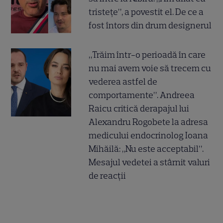
tristețe”, a povestit el. De ce a
fost întors din drum designerul
„Trăim într-o perioadă în care
nu mai avem voie să trecem cu
vederea astfel de
comportamente”. Andreea
Raicu critică derapajul lui
Alexandru Rogobete la adresa
medicului endocrinolog Ioana
Mihăilă: „Nu este acceptabil”.
Mesajul vedetei a stârnit valuri
de reacții