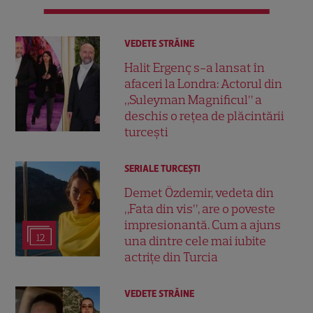
VEDETE STRĂINE
Halit Ergenç s-a lansat în
afaceri la Londra: Actorul din
„Suleyman Magnificul” a
deschis o rețea de plăcintării
turcești
SERIALE TURCEŞTI
Demet Özdemir, vedeta din
„Fata din vis”, are o poveste
impresionantă. Cum a ajuns
12
una dintre cele mai iubite
actrițe din Turcia
VEDETE STRĂINE