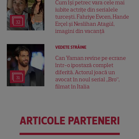
Cum își petrec vara cele mai
iubite actrițe din serialele
turcești. Fahriye Evcen, Hande
32
Erçel și Neslihan Atagül,
imagini din vacanță
VEDETE STRĂINE
Can Yaman revine pe ecrane
într-o ipostază complet
diferită. Actorul joacă un
31
avocat în noul serial „Bro”,
filmat în Italia
ARTICOLE PARTENERI