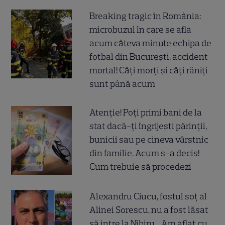
Breaking tragic în România:
microbuzul în care se afla
acum câteva minute echipa de
fotbal din București, accident
mortal! Câți morți și câți răniți
sunt până acum
Atenție! Poți primi bani de la
stat dacă-ți îngrijești părinții,
bunicii sau pe cineva vârstnic
din familie. Acum s-a decis!
Cum trebuie să procedezi
Alexandru Ciucu, fostul soț al
Alinei Sorescu, nu a fost lăsat
să intre la Nibiru. „Am aflat cu