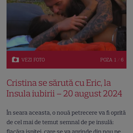
VEZI
FOTO
POZA
1 / 6
Cristina se sărută cu Eric, la
Insula iubirii – 20 august 2024
În seara aceasta, o nouă petrecere va fi oprită
de cel mai de temut semnal de pe insulă:
flacăra ispitei, care se va aprinde din nou pe