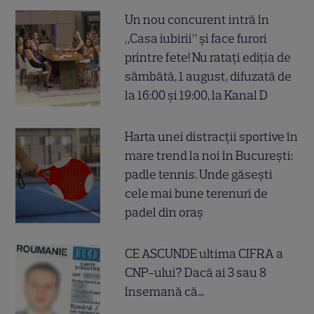
Un nou concurent intră în
„Casa iubirii” și face furori
printre fete! Nu ratați ediția de
sâmbătă, 1 august, difuzată de
la 16:00 și 19:00, la Kanal D
Harta unei distracții sportive în
mare trend la noi în București:
padle tennis. Unde găsești
cele mai bune terenuri de
padel din oraș
CE ASCUNDE ultima CIFRA a
CNP-ului? Dacă ai 3 sau 8
însemană că...