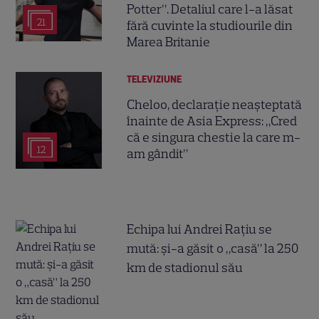
Potter”. Detaliul care l-a lăsat
21
fără cuvinte la studiourile din
Marea Britanie
TELEVIZIUNE
Cheloo, declarație neașteptată
înainte de Asia Express: „Cred
că e singura chestie la care m-
12
am gândit”
Echipa lui Andrei Rațiu se
mută: și-a găsit o „casă” la 250
km de stadionul său