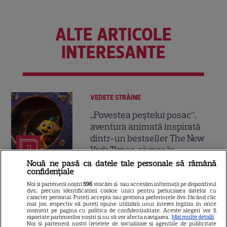
ALTE ARTICOLE
INTERESANTE
VEDETE STRĂINE
„Povestea peștelui posac”,
aventura animată inspirată
dintr-un bestseller The New
11
York Times, ajunge în
cinematografe pe 7 august
Nouă ne pasă ca datele tale personale să rămână
confidențiale
Noi și partenerii noștri
596
stocăm și/sau accesăm informații pe dispozitivul
NETFLIX
dvs., precum identificatorii cookie unici pentru prelucrarea datelor cu
caracter personal. Puteți accepta sau gestiona preferințele dvs. făcând clic
mai jos, respectiv vă puteți opune utilizării unui interes legitim în orice
Noutăți Netflix în august 2026:
moment pe pagina cu politica de confidențialitate. Aceste alegeri vor fi
Robert De Niro, „Nosferatu” și
raportate partenerilor noștri și nu vă vor afecta navigarea.
Mai multe detalii
Noi si partenerii nostri (retelele de socializare si agentiile de publicitate