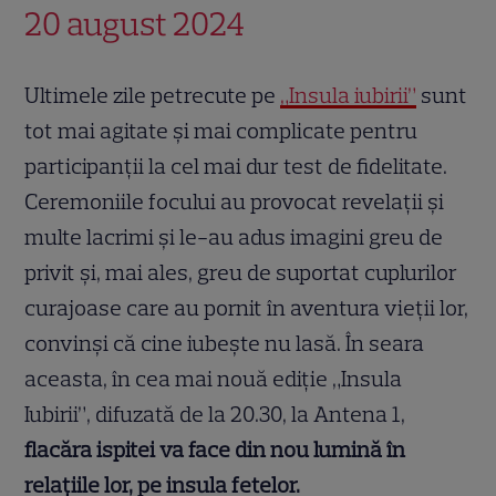
20 august 2024
Ultimele zile petrecute pe
„Insula iubirii”
sunt
tot mai agitate şi mai complicate pentru
participanţii la cel mai dur test de fidelitate.
Ceremoniile focului au provocat revelaţii şi
multe lacrimi şi le-au adus imagini greu de
privit şi, mai ales, greu de suportat cuplurilor
curajoase care au pornit în aventura vieţii lor,
convinşi că cine iubeşte nu lasă. În seara
aceasta, în cea mai nouă ediţie „Insula
Iubirii”, difuzată de la 20.30, la Antena 1,
flacăra ispitei va face din nou lumină în
relaţiile lor, pe insula fetelor.