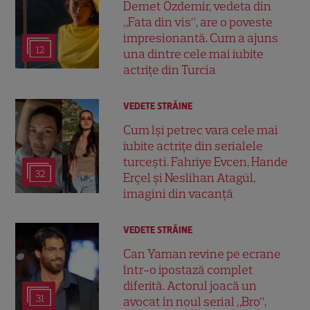
Demet Özdemir, vedeta din
„Fata din vis”, are o poveste
impresionantă. Cum a ajuns
12
una dintre cele mai iubite
actrițe din Turcia
VEDETE STRĂINE
Cum își petrec vara cele mai
iubite actrițe din serialele
turcești. Fahriye Evcen, Hande
32
Erçel și Neslihan Atagül,
imagini din vacanță
VEDETE STRĂINE
Can Yaman revine pe ecrane
într-o ipostază complet
diferită. Actorul joacă un
31
avocat în noul serial „Bro”,