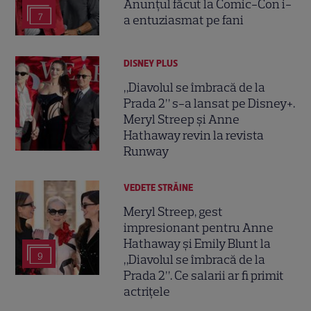
Anunțul făcut la Comic-Con i-
7
a entuziasmat pe fani
DISNEY PLUS
„Diavolul se îmbracă de la
Prada 2” s-a lansat pe Disney+.
Meryl Streep și Anne
Hathaway revin la revista
Runway
VEDETE STRĂINE
Meryl Streep, gest
impresionant pentru Anne
Hathaway și Emily Blunt la
9
„Diavolul se îmbracă de la
Prada 2”. Ce salarii ar fi primit
actrițele