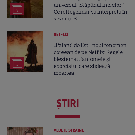
universul „Stăpânul Inelelor”.
9
Ce rol legendar va interpreta în
sezonul 3
NETFLIX
„Palatul de Est”, noul fenomen
coreean de pe Netflix: Regele
blestemat, fantomele și
5
exorcistul care sfidează
moartea
ŞTIRI
VEDETE STRĂINE