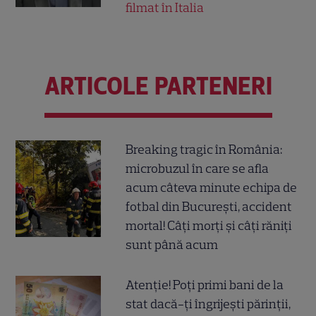
filmat în Italia
ARTICOLE PARTENERI
Breaking tragic în România:
microbuzul în care se afla
acum câteva minute echipa de
fotbal din București, accident
mortal! Câți morți și câți răniți
sunt până acum
Atenție! Poți primi bani de la
stat dacă-ți îngrijești părinții,