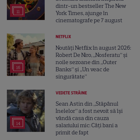
dintr-un bestseller The New
11
York Times, ajunge în
cinematografe pe 7 august
NETFLIX
Noutăți Netflix în august 2026:
Robert De Niro, „Nosferatu” și
noile sezoane din „Outer
16
Banks” și „Un veac de
singurătate”
VEDETE STRĂINE
Sean Astin din „Stăpânul
Inelelor” a fost nevoit să își
vândă casa din cauza
14
salariului mic: Câți bani a
primit de fapt