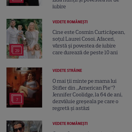
iubire
VEDETE ROMÂNEŞTI
Cine este Cosmin Curticăpean,
soțul Laurei Cosoi. Afaceri,
vârstă și povestea de iubire
29
care durează de peste 10 ani
VEDETE STRĂINE
O mai ții minte pe mama lui
Stifler din „American Pie”?
Jennifer Coolidge, la 64 de ani,
7
dezvăluie greșeala pe care o
regretă și astăzi
VEDETE ROMÂNEŞTI