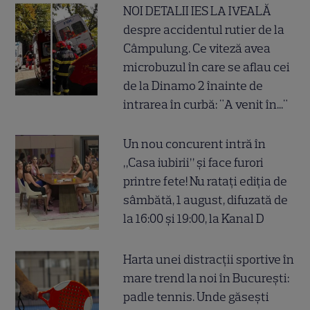
NOI DETALII IES LA IVEALĂ
despre accidentul rutier de la
Câmpulung. Ce viteză avea
microbuzul în care se aflau cei
de la Dinamo 2 înainte de
intrarea în curbă: "A venit în..."
Un nou concurent intră în
„Casa iubirii” și face furori
printre fete! Nu ratați ediția de
sâmbătă, 1 august, difuzată de
la 16:00 și 19:00, la Kanal D
Harta unei distracții sportive în
mare trend la noi în București:
padle tennis. Unde găsești