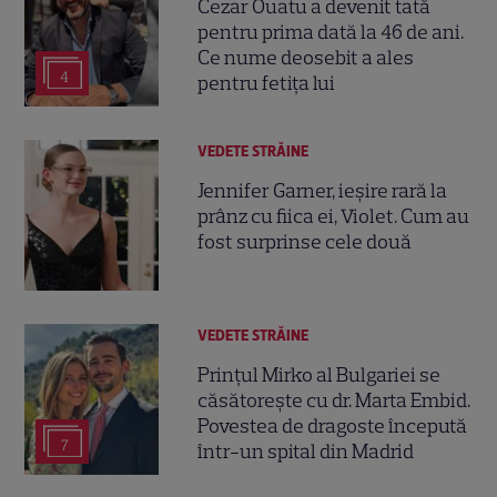
Cezar Ouatu a devenit tată
pentru prima dată la 46 de ani.
Ce nume deosebit a ales
4
pentru fetița lui
VEDETE STRĂINE
Jennifer Garner, ieșire rară la
prânz cu fiica ei, Violet. Cum au
fost surprinse cele două
VEDETE STRĂINE
Prințul Mirko al Bulgariei se
căsătorește cu dr. Marta Embid.
Povestea de dragoste începută
7
într-un spital din Madrid