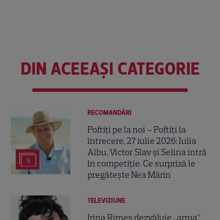
DIN ACEEAȘI CATEGORIE
RECOMANDĂRI
Poftiți pe la noi – Poftiți la
întrecere, 27 iulie 2026: Iulia
Albu, Victor Slav și Selina intră
9
în competiție. Ce surpriză le
pregătește Nea Mărin
TELEVIZIUNE
Irina Rimes dezvăluie „arma”