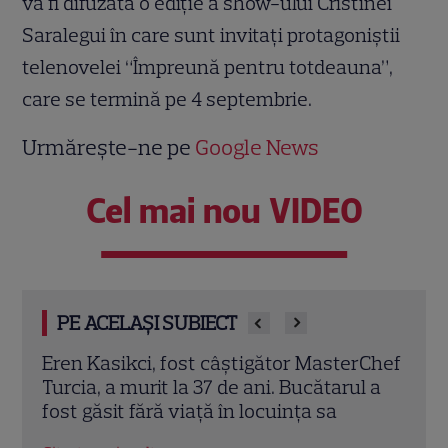
va fi difuzată o ediţie a show-ului Cristinei
Saralegui în care sunt invitaţi protagoniştii
telenovelei “Împreună pentru totdeauna”,
care se termină pe 4 septembrie.
Urmărește-ne pe
Google News
Cel mai nou VIDEO
PE ACELAȘI SUBIECT
rChef
Trei cupluri revin la „Insula Iubirii –
Chel
l a
Reuniuni”. Ce se întâmplă când se
de A
întâlnesc din nou cu Radu Vâlcan
ches