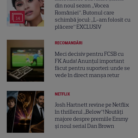
din noul sezon „Vocea
României”. Butonul care
14
schimbă jocul: „L-am folosit cu
plăcere” EXCLUSIV
RECOMANDĂRI
Meci decisiv pentru FCSB cu
FK Auda! Anunțul important
făcut pentru suporteri: unde se
vede în direct manșa retur
NETFLIX
Josh Hartnett revine pe Netflix
în thrillerul „Below”! Noutăți
majore despre premiile Emmy
și noul serial Dan Brown