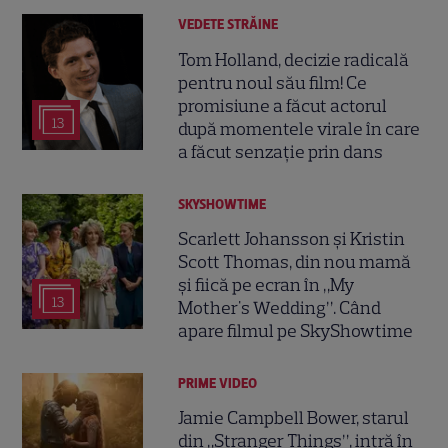
VEDETE STRĂINE
Tom Holland, decizie radicală
pentru noul său film! Ce
promisiune a făcut actorul
13
după momentele virale în care
a făcut senzație prin dans
SKYSHOWTIME
Scarlett Johansson și Kristin
Scott Thomas, din nou mamă
și fiică pe ecran în „My
13
Mother's Wedding”. Când
apare filmul pe SkyShowtime
PRIME VIDEO
Jamie Campbell Bower, starul
din „Stranger Things”, intră în