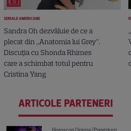
21
SERIALE AMERICANE
R
Sandra Oh dezvăluie de ce a
plecat din „Anatomia lui Grey”.
Discuția cu Shonda Rhimes
care a schimbat totul pentru
Cristina Yang
ARTICOLE PARTENERI
Horoscop Urania | Previziuni