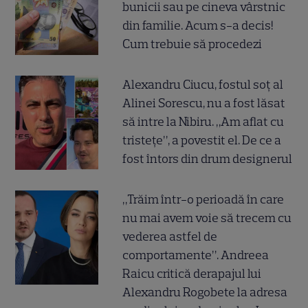
bunicii sau pe cineva vârstnic
din familie. Acum s-a decis!
Cum trebuie să procedezi
Alexandru Ciucu, fostul soț al
Alinei Sorescu, nu a fost lăsat
să intre la Nibiru. „Am aflat cu
tristețe”, a povestit el. De ce a
fost întors din drum designerul
„Trăim într-o perioadă în care
nu mai avem voie să trecem cu
vederea astfel de
comportamente”. Andreea
Raicu critică derapajul lui
Alexandru Rogobete la adresa