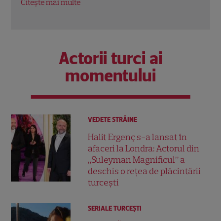
Citește mai multe
Citeș
Actorii turci ai
momentului
VEDETE STRĂINE
Halit Ergenç s-a lansat în
afaceri la Londra: Actorul din
„Suleyman Magnificul” a
deschis o rețea de plăcintării
turcești
SERIALE TURCEŞTI