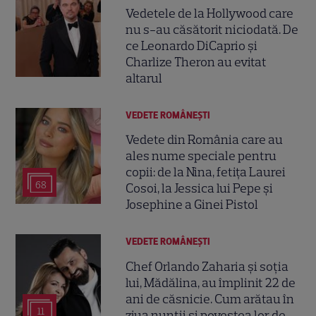
Vedetele de la Hollywood care
nu s-au căsătorit niciodată. De
ce Leonardo DiCaprio și
Charlize Theron au evitat
altarul
VEDETE ROMÂNEŞTI
Vedete din România care au
ales nume speciale pentru
copii: de la Nina, fetița Laurei
68
Cosoi, la Jessica lui Pepe și
Josephine a Ginei Pistol
VEDETE ROMÂNEŞTI
Chef Orlando Zaharia și soția
lui, Mădălina, au împlinit 22 de
ani de căsnicie. Cum arătau în
11
ziua nunții și povestea lor de