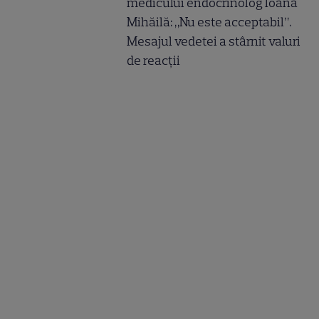
medicului endocrinolog Ioana
Mihăilă: „Nu este acceptabil”.
Mesajul vedetei a stârnit valuri
de reacții