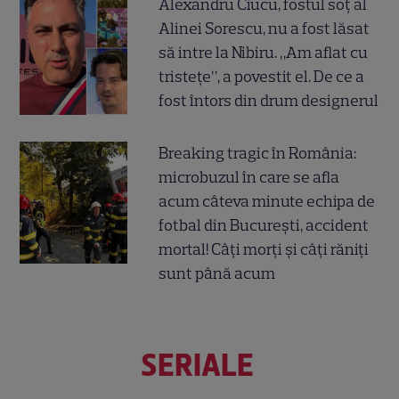
Alexandru Ciucu, fostul soț al
Alinei Sorescu, nu a fost lăsat
să intre la Nibiru. „Am aflat cu
tristețe”, a povestit el. De ce a
fost întors din drum designerul
Breaking tragic în România:
microbuzul în care se afla
acum câteva minute echipa de
fotbal din București, accident
mortal! Câți morți și câți răniți
sunt până acum
SERIALE