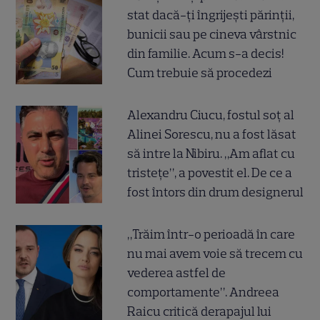
stat dacă-ți îngrijești părinții,
bunicii sau pe cineva vârstnic
din familie. Acum s-a decis!
Cum trebuie să procedezi
Alexandru Ciucu, fostul soț al
Alinei Sorescu, nu a fost lăsat
să intre la Nibiru. „Am aflat cu
tristețe”, a povestit el. De ce a
fost întors din drum designerul
„Trăim într-o perioadă în care
nu mai avem voie să trecem cu
vederea astfel de
comportamente”. Andreea
Raicu critică derapajul lui