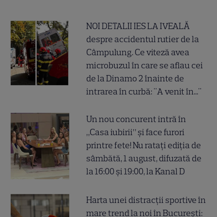
NOI DETALII IES LA IVEALĂ
despre accidentul rutier de la
Câmpulung. Ce viteză avea
microbuzul în care se aflau cei
de la Dinamo 2 înainte de
intrarea în curbă: "A venit în..."
Un nou concurent intră în
„Casa iubirii” și face furori
printre fete! Nu ratați ediția de
sâmbătă, 1 august, difuzată de
la 16:00 și 19:00, la Kanal D
Harta unei distracții sportive în
mare trend la noi în București: