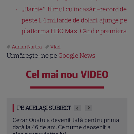
„Barbie”, filmul cu încasări-record de
peste 1,4 miliarde de dolari, ajunge pe
platforma HBO Max. Când e premiera
Adrian Nartea
Vlad
Urmărește-ne pe
Google News
Cel mai nou VIDEO
PE ACELAȘI SUBIECT
rima
Laura Cosoi și-a ținut promisiunea.
Laur
a
Povestea numelui Nina și tradiția pe care
cinc