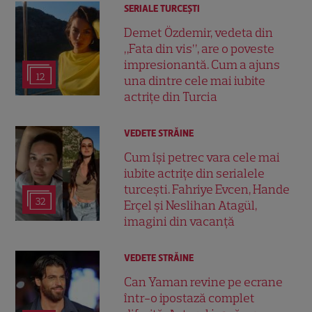
SERIALE TURCEŞTI
Demet Özdemir, vedeta din
„Fata din vis”, are o poveste
impresionantă. Cum a ajuns
12
una dintre cele mai iubite
actrițe din Turcia
VEDETE STRĂINE
Cum își petrec vara cele mai
iubite actrițe din serialele
turcești. Fahriye Evcen, Hande
32
Erçel și Neslihan Atagül,
imagini din vacanță
VEDETE STRĂINE
Can Yaman revine pe ecrane
într-o ipostază complet