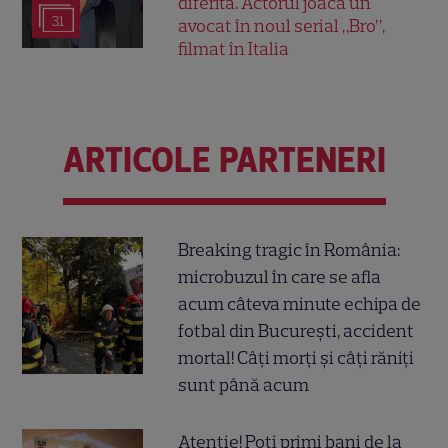
diferită. Actorul joacă un
31
avocat în noul serial „Bro”,
filmat în Italia
ARTICOLE PARTENERI
Breaking tragic în România:
microbuzul în care se afla
acum câteva minute echipa de
fotbal din București, accident
mortal! Câți morți și câți răniți
sunt până acum
Atenție! Poți primi bani de la