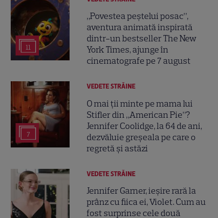
„Povestea peștelui posac”,
aventura animată inspirată
dintr-un bestseller The New
11
York Times, ajunge în
cinematografe pe 7 august
VEDETE STRĂINE
O mai ții minte pe mama lui
Stifler din „American Pie”?
Jennifer Coolidge, la 64 de ani,
7
dezvăluie greșeala pe care o
regretă și astăzi
VEDETE STRĂINE
Jennifer Garner, ieșire rară la
prânz cu fiica ei, Violet. Cum au
fost surprinse cele două