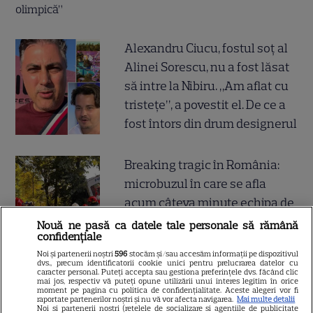
Alexandru Ciucu, fostul soț al
Alinei Sorescu, nu a fost lăsat
să intre la Nibiru. „Am aflat cu
tristețe”, a povestit el. De ce a
fost întors din drum designerul
Breaking tragic în România:
microbuzul în care se afla
acum câteva minute echipa de
fotbal din București, accident
Nouă ne pasă ca datele tale personale să rămână
confidențiale
mortal! Câți morți și câți răniți
Noi și partenerii noștri
596
stocăm și/sau accesăm informații pe dispozitivul
sunt până acum
dvs., precum identificatorii cookie unici pentru prelucrarea datelor cu
caracter personal. Puteți accepta sau gestiona preferințele dvs. făcând clic
mai jos, respectiv vă puteți opune utilizării unui interes legitim în orice
moment pe pagina cu politica de confidențialitate. Aceste alegeri vor fi
raportate partenerilor noștri și nu vă vor afecta navigarea.
Mai multe detalii
Noi si partenerii nostri (retelele de socializare si agentiile de publicitate