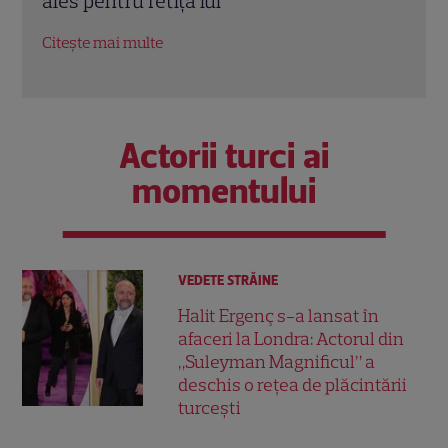
a respectat-o pentru toate cele cinci
Nina
fiice. EXCLUSIV
satu
Citește mai multe
Citeș
Actorii turci ai
momentului
VEDETE STRĂINE
Halit Ergenç s-a lansat în
afaceri la Londra: Actorul din
„Suleyman Magnificul” a
deschis o rețea de plăcintării
turcești