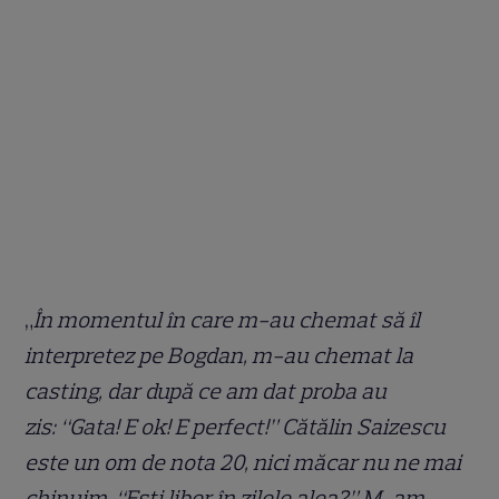
„
În momentul în care m-au chemat să îl
interpretez pe Bogdan, m-au chemat la
casting, dar după ce am dat proba au
zis: “Gata! E ok! E perfect!” Cătălin Saizescu
este un om de nota 20, nici măcar nu ne mai
chinuim. “Ești liber în zilele alea?” M-am