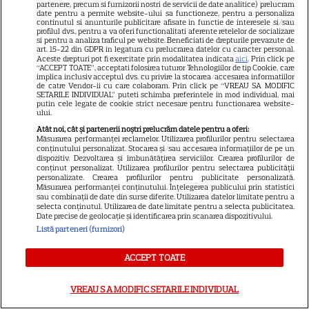
partenere, precum si furnizorii nostri de servicii de date analitice) prelucram
SERIALE
date pentru a permite website-ului sa functioneze, pentru a personaliza
continutul si anunturile publicitare afisate in functie de interesele si/sau
profilul dvs., pentru a va oferi functionalitati aferente retelelor de socializare
si pentru a analiza traficul pe website. Beneficiati de drepturile prevazute de
art. 15-22 din GDPR in legatura cu prelucrarea datelor cu caracter personal.
Aceste drepturi pot fi exercitate prin modalitatea indicata
aici
. Prin click pe
“ACCEPT TOATE”, acceptati folosirea tuturor Tehnologiilor de tip Cookie, care
implica inclusiv acceptul dvs. cu privire la stocarea/accesarea informatiilor
de catre Vendor-ii cu care colaboram. Prin click pe “VREAU SA MODIFIC
SETARILE INDIVIDUAL” puteti schimba preferintele in mod individual, mai
putin cele legate de cookie strict necesare pentru functionarea website-
ului.
Atât noi, cât și partenerii noștri prelucrăm datele pentru a oferi:
Măsurarea performanței reclamelor. Utilizarea profilurilor pentru selectarea
conținutului personalizat. Stocarea și/sau accesarea informațiilor de pe un
dispozitiv. Dezvoltarea și îmbunătățirea serviciilor. Crearea profilurilor de
conținut personalizat. Utilizarea profilurilor pentru selectarea publicității
personalizate. Crearea profilurilor pentru publicitate personalizată.
Măsurarea performanței conținutului. Înțelegerea publicului prin statistici
sau combinații de date din surse diferite. Utilizarea datelor limitate pentru a
selecta conținutul. Utilizarea de date limitate pentru a selecta publicitatea.
Date precise de geolocație și identificarea prin scanarea dispozitivului.
Listă parteneri (furnizori)
ACCEPT TOATE
VREAU SA MODIFIC SETARILE INDIVIDUAL