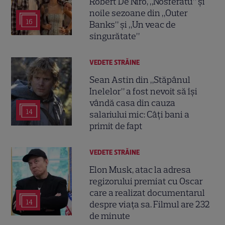
Robert De Niro, „Nosferatu” și
noile sezoane din „Outer
16
Banks” și „Un veac de
singurătate”
VEDETE STRĂINE
Sean Astin din „Stăpânul
Inelelor” a fost nevoit să își
vândă casa din cauza
14
salariului mic: Câți bani a
primit de fapt
VEDETE STRĂINE
Elon Musk, atac la adresa
regizorului premiat cu Oscar
care a realizat documentarul
14
despre viața sa. Filmul are 232
de minute