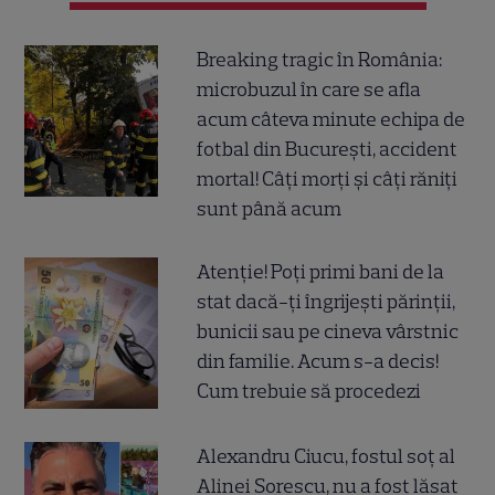
Breaking tragic în România:
microbuzul în care se afla
acum câteva minute echipa de
fotbal din București, accident
mortal! Câți morți și câți răniți
sunt până acum
Atenție! Poți primi bani de la
stat dacă-ți îngrijești părinții,
bunicii sau pe cineva vârstnic
din familie. Acum s-a decis!
Cum trebuie să procedezi
Alexandru Ciucu, fostul soț al
Alinei Sorescu, nu a fost lăsat