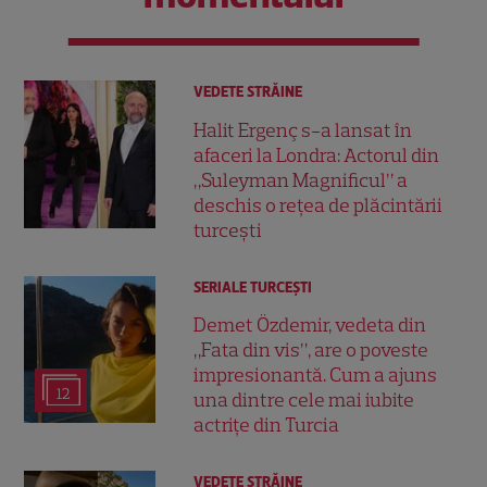
VEDETE STRĂINE
Halit Ergenç s-a lansat în
afaceri la Londra: Actorul din
„Suleyman Magnificul” a
deschis o rețea de plăcintării
turcești
SERIALE TURCEŞTI
Demet Özdemir, vedeta din
„Fata din vis”, are o poveste
impresionantă. Cum a ajuns
12
una dintre cele mai iubite
actrițe din Turcia
VEDETE STRĂINE