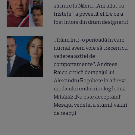
să intre la Nibiru. „Am aflat cu
tristețe”, a povestit el. De ce a
fost întors din drum designerul
„Trăim într-o perioadă în care
nu mai avem voie să trecem cu
vederea astfel de
comportamente”. Andreea
Raicu critică derapajul lui
Alexandru Rogobete la adresa
medicului endocrinolog Ioana
Mihăilă: „Nu este acceptabil”.
Mesajul vedetei a stârnit valuri
de reacții