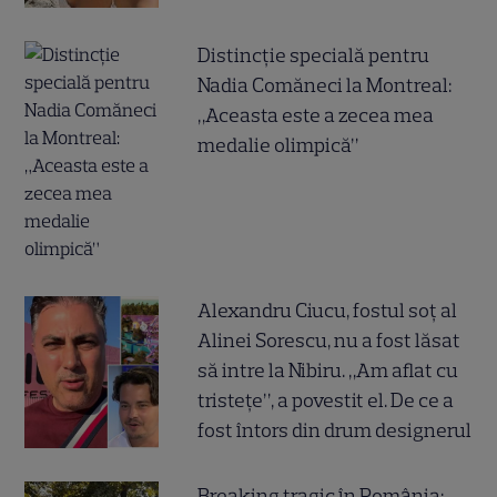
Distincție specială pentru
Nadia Comăneci la Montreal:
„Aceasta este a zecea mea
medalie olimpică”
Alexandru Ciucu, fostul soț al
Alinei Sorescu, nu a fost lăsat
să intre la Nibiru. „Am aflat cu
tristețe”, a povestit el. De ce a
fost întors din drum designerul
Breaking tragic în România: