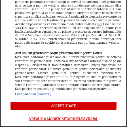
partenere, precum si furnizorii nostri de servicii de date analitice) prelucram
date pentru a permite website-ului sa functioneze, pentru a personaliza
SKYSHOWTIME
continutul si anunturile publicitare afisate in functie de interesele si/sau
profilul dvs., pentru a va oferi functionalitati aferente retelelor de socializare
si pentru a analiza traficul pe website. Beneficiati de drepturile prevazute de
Scarlett Johansson și Kristin
art. 15-22 din GDPR in legatura cu prelucrarea datelor cu caracter personal.
Aceste drepturi pot fi exercitate prin modalitatea indicata
aici
. Prin click pe
Scott Thomas, din nou mamă
“ACCEPT TOATE”, acceptati folosirea tuturor Tehnologiilor de tip Cookie, care
și fiică pe ecran în „My
implica inclusiv acceptul dvs. cu privire la stocarea/accesarea informatiilor
de catre Vendor-ii cu care colaboram. Prin click pe “VREAU SA MODIFIC
13
Mother's Wedding”. Când
SETARILE INDIVIDUAL” puteti schimba preferintele in mod individual, mai
putin cele legate de cookie strict necesare pentru functionarea website-
apare filmul pe SkyShowtime
ului.
Atât noi, cât și partenerii noștri prelucrăm datele pentru a oferi:
Măsurarea performanței reclamelor. Utilizarea profilurilor pentru selectarea
PRIME VIDEO
conținutului personalizat. Stocarea și/sau accesarea informațiilor de pe un
dispozitiv. Dezvoltarea și îmbunătățirea serviciilor. Crearea profilurilor de
Jamie Campbell Bower, starul
conținut personalizat. Utilizarea profilurilor pentru selectarea publicității
personalizate. Crearea profilurilor pentru publicitate personalizată.
din „Stranger Things”, intră în
Măsurarea performanței conținutului. Înțelegerea publicului prin statistici
sau combinații de date din surse diferite. Utilizarea datelor limitate pentru a
universul „Stăpânul Inelelor”.
selecta conținutul. Utilizarea de date limitate pentru a selecta publicitatea.
9
Ce rol legendar va interpreta în
Date precise de geolocație și identificarea prin scanarea dispozitivului.
Listă parteneri (furnizori)
sezonul 3
ACCEPT TOATE
NETFLIX
VREAU SA MODIFIC SETARILE INDIVIDUAL
„Palatul de Est”, noul fenomen
coreean de pe Netflix: Regele