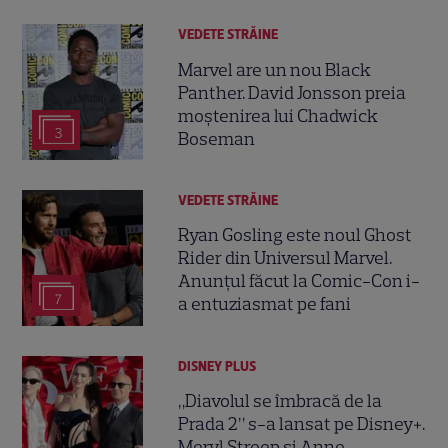
VEDETE STRĂINE
Marvel are un nou Black
Panther. David Jonsson preia
moștenirea lui Chadwick
3
Boseman
VEDETE STRĂINE
Ryan Gosling este noul Ghost
Rider din Universul Marvel.
Anunțul făcut la Comic-Con i-
7
a entuziasmat pe fani
DISNEY PLUS
„Diavolul se îmbracă de la
Prada 2” s-a lansat pe Disney+.
Meryl Streep și Anne