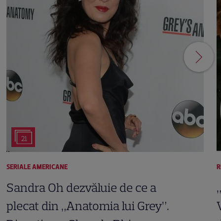
21
SERIALE AMERICANE
R
Sandra Oh dezvăluie de ce a
plecat din „Anatomia lui Grey”.