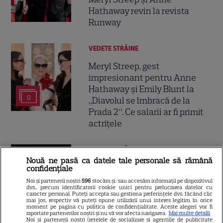
Hathaway revin la revista
Runway
VEDETE STRĂINE
Meryl Streep, gest
impresionant pentru Anne
Hathaway și Emily Blunt la
9
„Diavolul se îmbracă de la
Prada 2”. Ce salarii ar fi primit
actrițele
VEDETE STRĂINE
Nouă ne pasă ca datele tale personale să rămână
Tom Holland, decizie radicală
confidențiale
pentru noul său film! Ce
Noi și partenerii noștri
596
stocăm și/sau accesăm informații pe dispozitivul
dvs., precum identificatorii cookie unici pentru prelucrarea datelor cu
promisiune a făcut actorul
caracter personal. Puteți accepta sau gestiona preferințele dvs. făcând clic
13
după momentele virale în care
mai jos, respectiv vă puteți opune utilizării unui interes legitim în orice
moment pe pagina cu politica de confidențialitate. Aceste alegeri vor fi
a făcut senzație prin dans
raportate partenerilor noștri și nu vă vor afecta navigarea.
Mai multe detalii
Noi si partenerii nostri (retelele de socializare si agentiile de publicitate