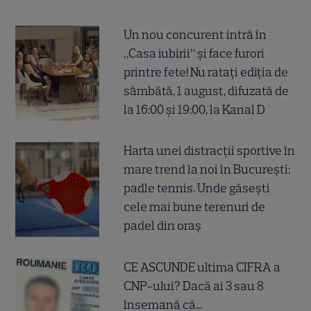
Un nou concurent intră în
„Casa iubirii” și face furori
printre fete! Nu ratați ediția de
sâmbătă, 1 august, difuzată de
la 16:00 și 19:00, la Kanal D
Harta unei distracții sportive în
mare trend la noi în București:
padle tennis. Unde găsești
cele mai bune terenuri de
padel din oraș
CE ASCUNDE ultima CIFRA a
CNP-ului? Dacă ai 3 sau 8
însemană că...