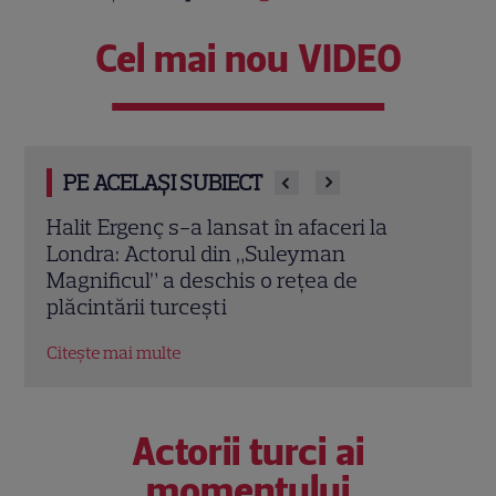
Cel mai nou VIDEO
PE ACELAȘI SUBIECT
O mai ții minte pe mama lui Stifler din
Jenni
„American Pie”? Jennifer Coolidge, la 64
fiica
de ani, dezvăluie greșeala pe care o
cele
regretă și astăzi
Citeș
Citește mai multe
Actorii turci ai
momentului