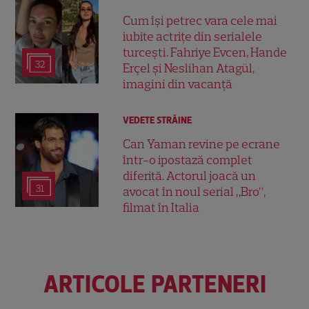
Cum își petrec vara cele mai
iubite actrițe din serialele
turcești. Fahriye Evcen, Hande
32
Erçel și Neslihan Atagül,
imagini din vacanță
VEDETE STRĂINE
Can Yaman revine pe ecrane
într-o ipostază complet
diferită. Actorul joacă un
31
avocat în noul serial „Bro”,
filmat în Italia
ARTICOLE PARTENERI