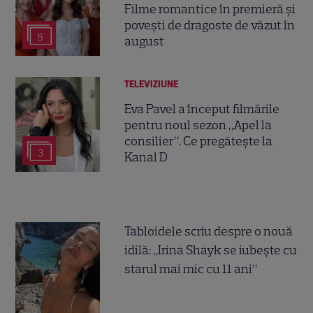
Filme romantice în premieră și
povești de dragoste de văzut în
5
august
TELEVIZIUNE
Eva Pavel a început filmările
pentru noul sezon „Apel la
consilier”. Ce pregătește la
3
Kanal D
Tabloidele scriu despre o nouă
idilă: „Irina Shayk se iubește cu
starul mai mic cu 11 ani”