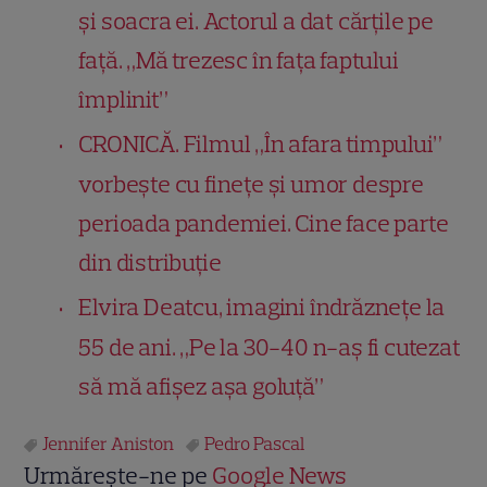
și soacra ei. Actorul a dat cărțile pe
față. „Mă trezesc în fața faptului
împlinit”
CRONICĂ. Filmul „În afara timpului”
vorbește cu finețe și umor despre
perioada pandemiei. Cine face parte
din distribuție
Elvira Deatcu, imagini îndrăznețe la
55 de ani. „Pe la 30-40 n-aș fi cutezat
să mă afișez așa goluță”
Jennifer Aniston
Pedro Pascal
Urmărește-ne pe
Google News