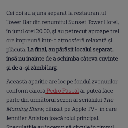
Cei doi au ajuns separat la restaurantul
Tower Bar din renumitul Sunset Tower Hotel,
în jurul orei 20:00, și au petrecut aproape trei
ore împreună într-o atmosferă relaxată și
plăcută.
La final, au părăsit localul separat,
însă nu înainte de a schimba câteva cuvinte
și de a-și zâmbi larg.
Această apariție are loc pe fondul zvonurilor
conform cărora
Pedro Pascal
ar putea face
parte din următorul sezon al serialului
The
Morning Show
, difuzat pe Apple TV+, în care
Jennifer Aniston joacă rolul principal.
Speculațiile au început să circule în timpul