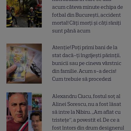
acum câteva minute echipa de
fotbal din București, accident
mortal! Câți morți și câți răniți
sunt până acum
Atenție! Poți primi bani de la
stat dacă-ți îngrijești părinții,
bunicii sau pe cineva vârstnic
din familie. Acum s-a decis!
Cum trebuie să procedezi
Alexandru Ciucu, fostul soț al
Alinei Sorescu, nu a fost lăsat
să intre la Nibiru. „Am aflat cu
tristețe”, a povestit el. De ce a
fost întors din drum designerul