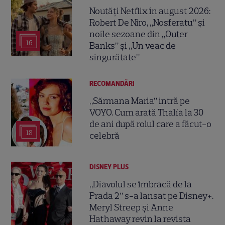
Noutăți Netflix în august 2026:
Robert De Niro, „Nosferatu” și
noile sezoane din „Outer
16
Banks” și „Un veac de
singurătate”
RECOMANDĂRI
„Sărmana Maria” intră pe
VOYO. Cum arată Thalía la 30
de ani după rolul care a făcut-o
18
celebră
DISNEY PLUS
„Diavolul se îmbracă de la
Prada 2” s-a lansat pe Disney+.
Meryl Streep și Anne
Hathaway revin la revista