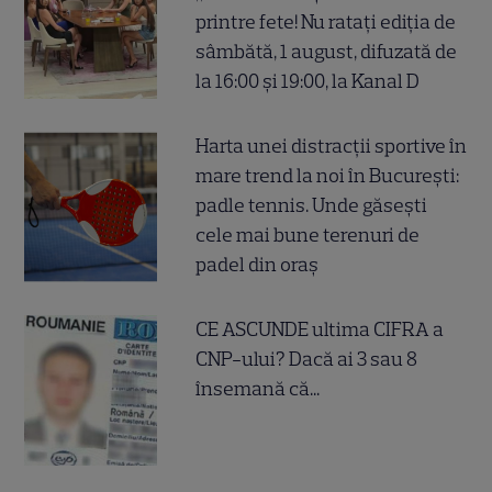
printre fete! Nu ratați ediția de
sâmbătă, 1 august, difuzată de
la 16:00 și 19:00, la Kanal D
Harta unei distracții sportive în
mare trend la noi în București:
padle tennis. Unde găsești
cele mai bune terenuri de
padel din oraș
CE ASCUNDE ultima CIFRA a
CNP-ului? Dacă ai 3 sau 8
însemană că...