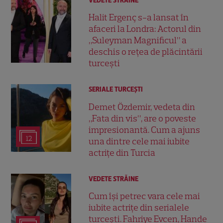
VEDETE STRĂINE
Halit Ergenç s-a lansat în
afaceri la Londra: Actorul din
„Suleyman Magnificul” a
deschis o rețea de plăcintării
turcești
SERIALE TURCEŞTI
Demet Özdemir, vedeta din
„Fata din vis”, are o poveste
impresionantă. Cum a ajuns
12
una dintre cele mai iubite
actrițe din Turcia
VEDETE STRĂINE
Cum își petrec vara cele mai
iubite actrițe din serialele
turcești. Fahriye Evcen, Hande