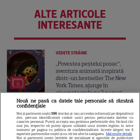
ALTE ARTICOLE
INTERESANTE
VEDETE STRĂINE
„Povestea peștelui posac”,
aventura animată inspirată
dintr-un bestseller The New
11
York Times, ajunge în
cinematografe pe 7 august
Nouă ne pasă ca datele tale personale să rămână
confidențiale
VEDETE STRĂINE
Noi și partenerii noștri
596
stocăm și/sau accesăm informații pe dispozitivul
dvs., precum identificatorii cookie unici pentru prelucrarea datelor cu
Sean Astin din „Stăpânul
caracter personal. Puteți accepta sau gestiona preferințele dvs. făcând clic
mai jos, respectiv vă puteți opune utilizării unui interes legitim în orice
Inelelor” a fost nevoit să își
moment pe pagina cu politica de confidențialitate. Aceste alegeri vor fi
vândă casa din cauza
raportate partenerilor noștri și nu vă vor afecta navigarea.
Mai multe detalii
Noi si partenerii nostri (retelele de socializare si agentiile de publicitate
14