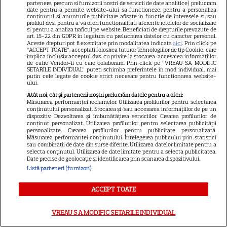
salariului mic: Câți bani a
partenere, precum si furnizorii nostri de servicii de date analitice) prelucram
date pentru a permite website-ului sa functioneze, pentru a personaliza
primit de fapt
continutul si anunturile publicitare afisate in functie de interesele si/sau
profilul dvs., pentru a va oferi functionalitati aferente retelelor de socializare
si pentru a analiza traficul pe website. Beneficiati de drepturile prevazute de
art. 15-22 din GDPR in legatura cu prelucrarea datelor cu caracter personal.
VEDETE STRĂINE
Aceste drepturi pot fi exercitate prin modalitatea indicata
aici
. Prin click pe
“ACCEPT TOATE”, acceptati folosirea tuturor Tehnologiilor de tip Cookie, care
implica inclusiv acceptul dvs. cu privire la stocarea/accesarea informatiilor
Elon Musk, atac la adresa
de catre Vendor-ii cu care colaboram. Prin click pe “VREAU SA MODIFIC
regizorului premiat cu Oscar
SETARILE INDIVIDUAL” puteti schimba preferintele in mod individual, mai
putin cele legate de cookie strict necesare pentru functionarea website-
care a realizat documentarul
ului.
14
despre viața sa. Filmul are 232
Atât noi, cât și partenerii noștri prelucrăm datele pentru a oferi:
Măsurarea performanței reclamelor. Utilizarea profilurilor pentru selectarea
de minute
conținutului personalizat. Stocarea și/sau accesarea informațiilor de pe un
dispozitiv. Dezvoltarea și îmbunătățirea serviciilor. Crearea profilurilor de
conținut personalizat. Utilizarea profilurilor pentru selectarea publicității
personalizate. Crearea profilurilor pentru publicitate personalizată.
VEDETE STRĂINE
Măsurarea performanței conținutului. Înțelegerea publicului prin statistici
sau combinații de date din surse diferite. Utilizarea datelor limitate pentru a
Marvel are un nou Black
selecta conținutul. Utilizarea de date limitate pentru a selecta publicitatea.
Date precise de geolocație și identificarea prin scanarea dispozitivului.
Panther. David Jonsson preia
Listă parteneri (furnizori)
moștenirea lui Chadwick
3
Boseman
ACCEPT TOATE
VREAU SA MODIFIC SETARILE INDIVIDUAL
VEDETE STRĂINE