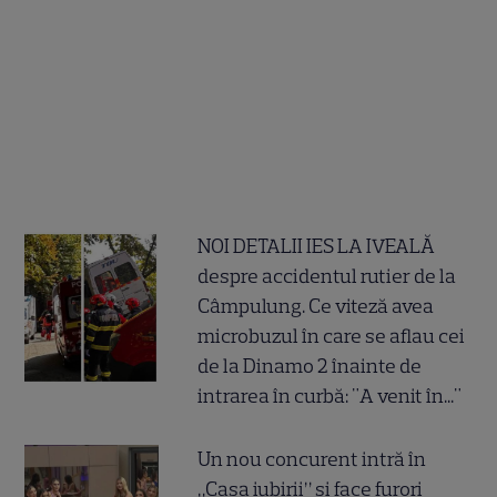
NOI DETALII IES LA IVEALĂ
despre accidentul rutier de la
Câmpulung. Ce viteză avea
microbuzul în care se aflau cei
de la Dinamo 2 înainte de
intrarea în curbă: "A venit în..."
Un nou concurent intră în
„Casa iubirii” și face furori