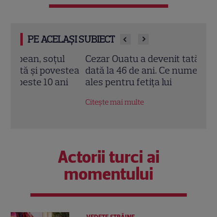
PE ACELAȘI SUBIECT
l
Cezar Ouatu a devenit tată pentru prima
Laur
stea
dată la 46 de ani. Ce nume deosebit a
Pove
i
ales pentru fetița lui
a re
fiic
Citește mai multe
Citeș
Actorii turci ai
momentului