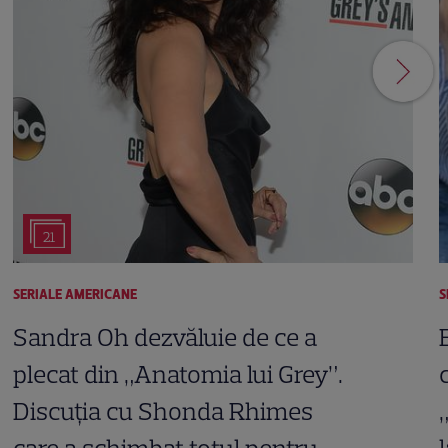
21
SERIALE AMERICANE
S
Sandra Oh dezvăluie de ce a
plecat din „Anatomia lui Grey”.
Discuția cu Shonda Rhimes
care a schimbat totul pentru