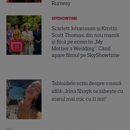
Runway
SKYSHOWTIME
Scarlett Johansson și Kristin
Scott Thomas, din nou mamă
și fiică pe ecran în „My
13
Mother's Wedding”. Când
apare filmul pe SkyShowtime
Tabloidele scriu despre o nouă
idilă: „Irina Shayk se iubește cu
starul mai mic cu 11 ani”