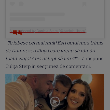
A post shared by Daniela Sterp (@daniela.iliescu)
„Te iubesc cel mai mult! Ești omul meu trimis
de Dumnezeu lângă care vreau să rămân
toată viața! Abia aștept să fim 4!”
i-a răspuns
Culiță Sterp în secțiunea de comentarii.