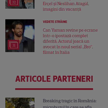
32
Erçel și Neslihan Atagül,
imagini din vacanță
VEDETE STRĂINE
Can Yaman revine pe ecrane
într-o ipostază complet
diferită. Actorul joacă un
31
avocat în noul serial „Bro”,
filmat în Italia
ARTICOLE PARTENERI
Breaking tragic în România:
microbuzul în care se afla