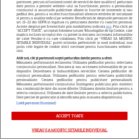
partenere, precum si furnizorii nostri de servicii de date analitice) prelucram
date pentru a permite website-ului sa functioneze, pentru a personaliza
continutul si anunturile publicitare afisate in functie de interesele si/sau
VEDETE STRĂINE
profilul dvs., pentru a va oferi functionalitati aferente retelelor de socializare
si pentru a analiza traficul pe website. Beneficiati de drepturile prevazute de
Marvel are un nou Black
art. 15-22 din GDPR in legatura cu prelucrarea datelor cu caracter personal.
Aceste drepturi pot fi exercitate prin modalitatea indicata
aici
. Prin click pe
Panther. David Jonsson preia
“ACCEPT TOATE”, acceptati folosirea tuturor Tehnologiilor de tip Cookie, care
implica inclusiv acceptul dvs. cu privire la stocarea/accesarea informatiilor
moștenirea lui Chadwick
de catre Vendor-ii cu care colaboram. Prin click pe “VREAU SA MODIFIC
SETARILE INDIVIDUAL” puteti schimba preferintele in mod individual, mai
3
Boseman
putin cele legate de cookie strict necesare pentru functionarea website-
ului.
Atât noi, cât și partenerii noștri prelucrăm datele pentru a oferi:
Măsurarea performanței reclamelor. Utilizarea profilurilor pentru selectarea
VEDETE STRĂINE
conținutului personalizat. Stocarea și/sau accesarea informațiilor de pe un
dispozitiv. Dezvoltarea și îmbunătățirea serviciilor. Crearea profilurilor de
Ryan Gosling este noul Ghost
conținut personalizat. Utilizarea profilurilor pentru selectarea publicității
personalizate. Crearea profilurilor pentru publicitate personalizată.
Rider din Universul Marvel.
Măsurarea performanței conținutului. Înțelegerea publicului prin statistici
Anunțul făcut la Comic-Con i-
sau combinații de date din surse diferite. Utilizarea datelor limitate pentru a
selecta conținutul. Utilizarea de date limitate pentru a selecta publicitatea.
7
a entuziasmat pe fani
Date precise de geolocație și identificarea prin scanarea dispozitivului.
Listă parteneri (furnizori)
VEDETE STRĂINE
ACCEPT TOATE
Meryl Streep, gest
VREAU SA MODIFIC SETARILE INDIVIDUAL
impresionant pentru Anne