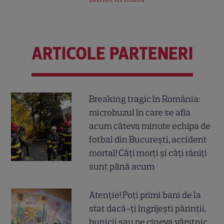
ARTICOLE PARTENERI
Breaking tragic în România:
microbuzul în care se afla
acum câteva minute echipa de
fotbal din București, accident
mortal! Câți morți și câți răniți
sunt până acum
Atenție! Poți primi bani de la
stat dacă-ți îngrijești părinții,
bunicii sau pe cineva vârstnic