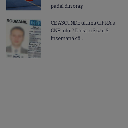
padel din oraș
CE ASCUNDE ultima CIFRA a
CNP-ului? Dacă ai 3 sau 8
însemană că...