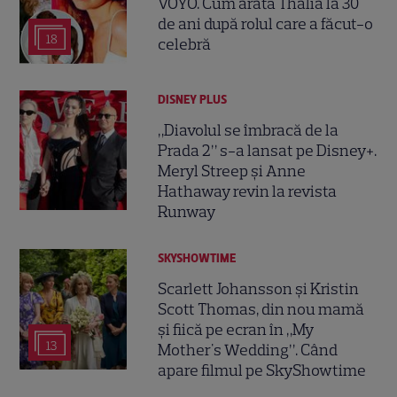
VOYO. Cum arată Thalía la 30
de ani după rolul care a făcut-o
18
celebră
DISNEY PLUS
„Diavolul se îmbracă de la
Prada 2” s-a lansat pe Disney+.
Meryl Streep și Anne
Hathaway revin la revista
Runway
SKYSHOWTIME
Scarlett Johansson și Kristin
Scott Thomas, din nou mamă
și fiică pe ecran în „My
13
Mother's Wedding”. Când
apare filmul pe SkyShowtime