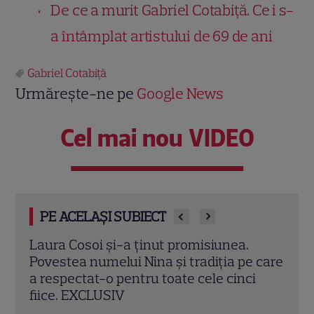
De ce a murit Gabriel Cotabiță. Ce i s-
a întâmplat artistului de 69 de ani
Gabriel Cotabiţă
Urmărește-ne pe
Google News
Cel mai nou VIDEO
PE ACELAȘI SUBIECT
Laura Cosoi a devenit mamă pentru a
Iuli
 care
cincea oară. Prima imagine cu fiica ei,
din 
i
Nina, și povestea numelui ales. „Nu mă
spun
satur să o privesc”
mobil