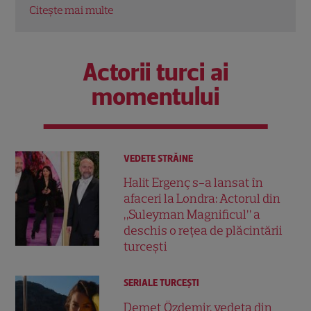
Citește mai multe
Citeș
Actorii turci ai
momentului
VEDETE STRĂINE
Halit Ergenç s-a lansat în
afaceri la Londra: Actorul din
„Suleyman Magnificul” a
deschis o rețea de plăcintării
turcești
SERIALE TURCEŞTI
Demet Özdemir, vedeta din