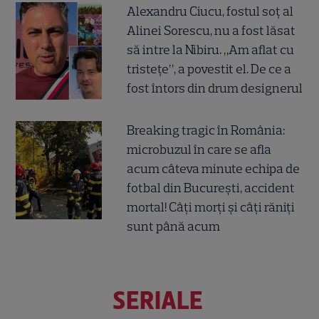
Alexandru Ciucu, fostul soț al
Alinei Sorescu, nu a fost lăsat
să intre la Nibiru. „Am aflat cu
tristețe”, a povestit el. De ce a
fost întors din drum designerul
Breaking tragic în România:
microbuzul în care se afla
acum câteva minute echipa de
fotbal din București, accident
mortal! Câți morți și câți răniți
sunt până acum
SERIALE