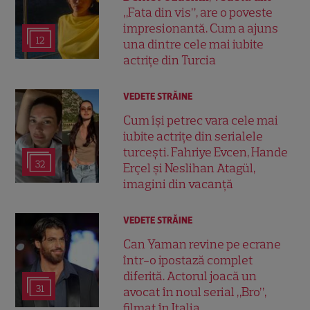
„Fata din vis”, are o poveste
impresionantă. Cum a ajuns
12
una dintre cele mai iubite
actrițe din Turcia
VEDETE STRĂINE
Cum își petrec vara cele mai
iubite actrițe din serialele
turcești. Fahriye Evcen, Hande
32
Erçel și Neslihan Atagül,
imagini din vacanță
VEDETE STRĂINE
Can Yaman revine pe ecrane
într-o ipostază complet
diferită. Actorul joacă un
31
avocat în noul serial „Bro”,
filmat în Italia