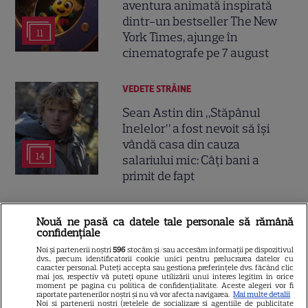
aventura animată inspirată
dintr-un bestseller The New
11
York Times, ajunge în
cinematografe pe 7 august
VEDETE STRĂINE
Sean Astin din „Stăpânul
Inelelor” a fost nevoit să își
vândă casa din cauza
14
salariului mic: Câți bani a
primit de fapt
VEDETE STRĂINE
Nouă ne pasă ca datele tale personale să rămână
confidențiale
Elon Musk, atac la adresa
regizorului premiat cu Oscar
Noi și partenerii noștri
596
stocăm și/sau accesăm informații pe dispozitivul
dvs., precum identificatorii cookie unici pentru prelucrarea datelor cu
care a realizat documentarul
caracter personal. Puteți accepta sau gestiona preferințele dvs. făcând clic
mai jos, respectiv vă puteți opune utilizării unui interes legitim în orice
14
despre viața sa. Filmul are 232
moment pe pagina cu politica de confidențialitate. Aceste alegeri vor fi
raportate partenerilor noștri și nu vă vor afecta navigarea.
Mai multe detalii
de minute
Noi si partenerii nostri (retelele de socializare si agentiile de publicitate