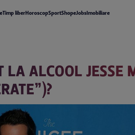
te
Timp liber
Horoscop
Sport
Shop
eJobs
Imobiliare
 LA ALCOOL JESSE 
ERATE”)?