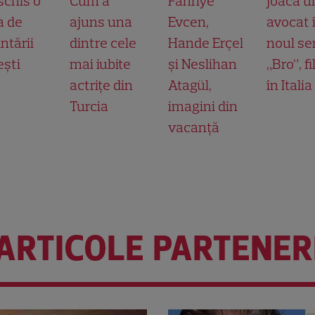
schis o
Cum a
Fahriye
joacă u
a de
ajuns una
Evcen,
avocat 
ntării
dintre cele
Hande Erçel
noul ser
ești
mai iubite
și Neslihan
„Bro”, f
actrițe din
Atagül,
în Italia
Turcia
imagini din
vacanță
ARTICOLE PARTENER