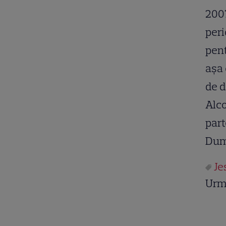
2007
peri
pen
aşa 
de d
Alc
part
Dumn
Je
Urm