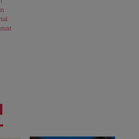
n
în
ial
ilmat
I