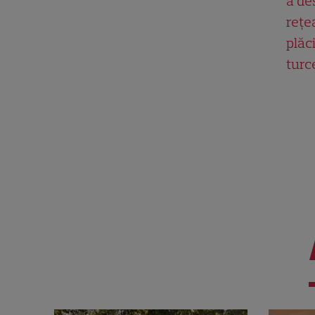
a de
rețe
plăci
turc