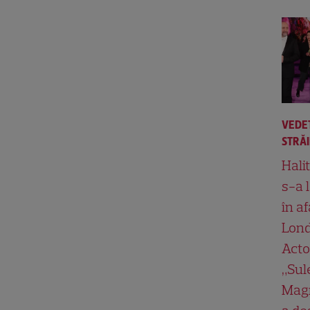
VEDE
STRĂ
Hali
s-a 
în af
Lond
Acto
„Su
Magn