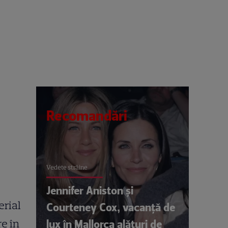
Recomandări
Vedete străine
Jennifer Aniston și
erial
Courteney Cox, vacanță de
re în
lux în Mallorca alături de