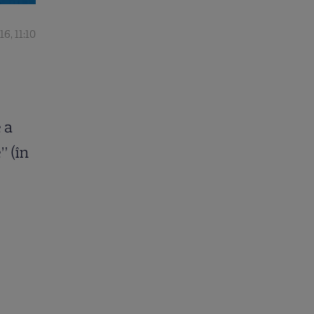
6, 11:10
 a
” (în