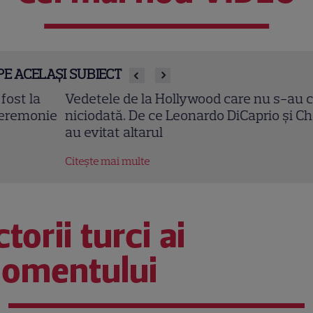
PE ACELAȘI SUBIECT
detele de la Hollywood care nu s-au căsătorit
ciodată. De ce Leonardo DiCaprio și Charlize Thero
 evitat altarul
tește mai multe
torii turci ai
omentului