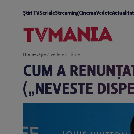
Știri TV
Seriale
Streaming
Cinema
Vedete
Actualita
Homepage
/
Vedete străine
CUM A RENUNŢAT
(„NEVESTE DISP