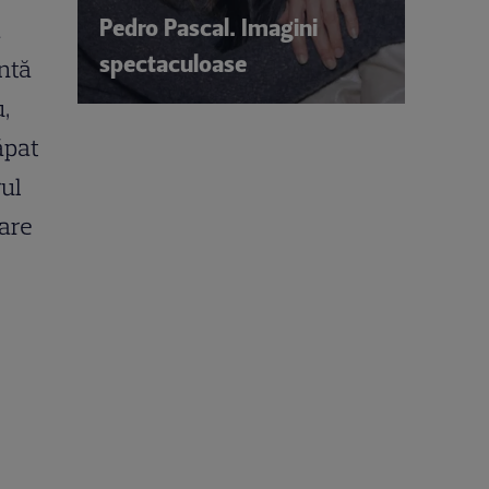
Pedro Pascal. Imagini
a
spectaculoase
antă
,
ăpat
rul
are