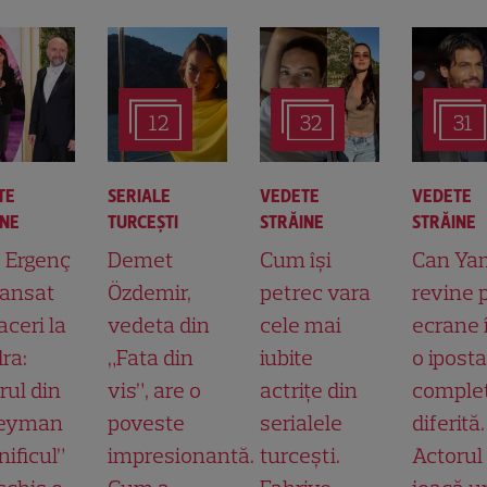
12
32
31
TE
SERIALE
VEDETE
VEDETE
INE
TURCEŞTI
STRĂINE
STRĂINE
t Ergenç
Demet
Cum își
Can Ya
lansat
Özdemir,
petrec vara
revine 
aceri la
vedeta din
cele mai
ecrane 
ra:
„Fata din
iubite
o ipost
rul din
vis”, are o
actrițe din
comple
leyman
poveste
serialele
diferită.
ificul”
impresionantă.
turcești.
Actorul