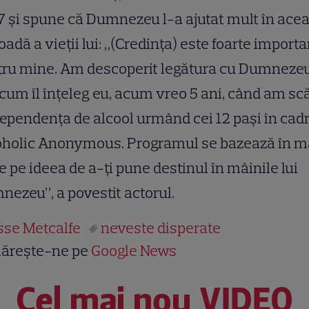
 şi spune că Dumnezeu l-a ajutat mult în ace
oadă a vieţii lui: „(Credinţa) este foarte import
tru mine. Am descoperit legătura cu Dumnezeu
cum îl înţeleg eu, acum vreo 5 ani, când am sc
ependenţa de alcool urmând cei 12 paşi în cad
oholic Anonymous. Programul se bazează în m
e pe ideea de a-ţi pune destinul în mâinile lui
ezeu”, a povestit actorul.
sse Metcalfe
neveste disperate
ărește-ne pe
Google News
Cel mai nou VIDEO