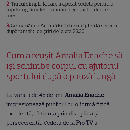
2
Trucul simplu la care a apelat vedeta pentru a
topi kilogramele: eliminarea gustărilor dintre
mese
3
Ce mănâncă Amalia Enache noaptea la serviciu
după jurnalul de știri de la ora 23:30
Cum a reușit Amalia Enache să
își schimbe corpul cu ajutorul
sportului după o pauză lungă
La vârsta de 48 de ani,
Amalia Enache
impresionează publicul cu o formă fizică
excelentă, obținută prin disciplină și
perseverență. Vedeta de la
Pro TV
a