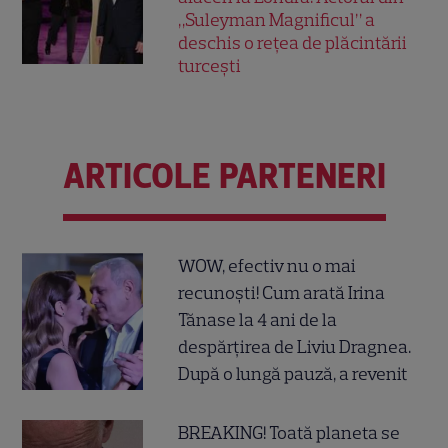
„Suleyman Magnificul” a
deschis o rețea de plăcintării
turcești
ARTICOLE PARTENERI
WOW, efectiv nu o mai
recunoști! Cum arată Irina
Tănase la 4 ani de la
despărțirea de Liviu Dragnea.
După o lungă pauză, a revenit
BREAKING! Toată planeta se