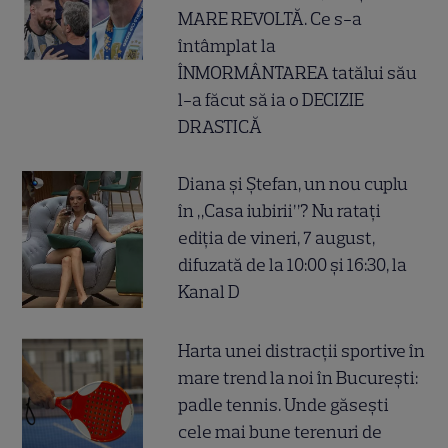
MARE REVOLTĂ. Ce s-a
întâmplat la
ÎNMORMÂNTAREA tatălui său
l-a făcut să ia o DECIZIE
DRASTICĂ
Diana și Ștefan, un nou cuplu
în „Casa iubirii”? Nu ratați
ediția de vineri, 7 august,
difuzată de la 10:00 și 16:30, la
Kanal D
Harta unei distracții sportive în
mare trend la noi în București:
padle tennis. Unde găsești
cele mai bune terenuri de