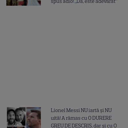
spus adio! „Da, este adevărat”
Lionel Messi NU iartă și NU
uită! A rămas cu O DURERE
GREU DE DESCRIS, dar și cu O