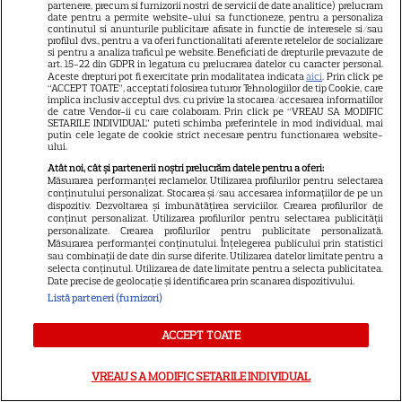
partenere, precum si furnizorii nostri de servicii de date analitice) prelucram
date pentru a permite website-ului sa functioneze, pentru a personaliza
tulburătoare despre rutina
continutul si anunturile publicitare afisate in functie de interesele si/sau
profilul dvs., pentru a va oferi functionalitati aferente retelelor de socializare
care i-ar fi declanșat cancerul
si pentru a analiza traficul pe website. Beneficiati de drepturile prevazute de
art. 15-22 din GDPR in legatura cu prelucrarea datelor cu caracter personal.
Aceste drepturi pot fi exercitate prin modalitatea indicata
aici
. Prin click pe
“ACCEPT TOATE”, acceptati folosirea tuturor Tehnologiilor de tip Cookie, care
WOW, efectiv nu o mai
implica inclusiv acceptul dvs. cu privire la stocarea/accesarea informatiilor
de catre Vendor-ii cu care colaboram. Prin click pe “VREAU SA MODIFIC
recunoști! Cum arată Irina
SETARILE INDIVIDUAL” puteti schimba preferintele in mod individual, mai
putin cele legate de cookie strict necesare pentru functionarea website-
Tănase la 4 ani de la
ului.
despărțirea de Liviu Dragnea.
Atât noi, cât și partenerii noștri prelucrăm datele pentru a oferi:
Măsurarea performanței reclamelor. Utilizarea profilurilor pentru selectarea
După o lungă pauză, a revenit
conținutului personalizat. Stocarea și/sau accesarea informațiilor de pe un
dispozitiv. Dezvoltarea și îmbunătățirea serviciilor. Crearea profilurilor de
conținut personalizat. Utilizarea profilurilor pentru selectarea publicității
personalizate. Crearea profilurilor pentru publicitate personalizată.
Măsurarea performanței conținutului. Înțelegerea publicului prin statistici
sau combinații de date din surse diferite. Utilizarea datelor limitate pentru a
selecta conținutul. Utilizarea de date limitate pentru a selecta publicitatea.
SERIALE
Date precise de geolocație și identificarea prin scanarea dispozitivului.
Listă parteneri (furnizori)
ACCEPT TOATE
VREAU SA MODIFIC SETARILE INDIVIDUAL