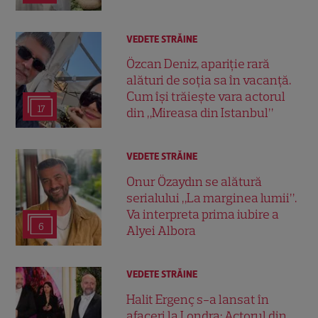
VEDETE STRĂINE
Özcan Deniz, apariție rară
alături de soția sa în vacanță.
Cum își trăiește vara actorul
17
din „Mireasa din Istanbul”
VEDETE STRĂINE
Onur Özaydın se alătură
serialului „La marginea lumii”.
Va interpreta prima iubire a
6
Alyei Albora
VEDETE STRĂINE
Halit Ergenç s-a lansat în
afaceri la Londra: Actorul din