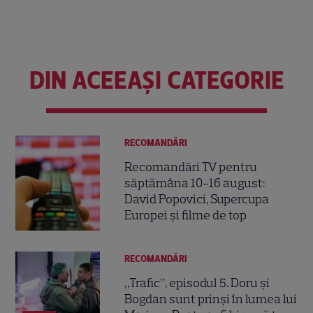
DIN ACEEAȘI CATEGORIE
RECOMANDĂRI
Recomandări TV pentru
săptămâna 10-16 august:
David Popovici, Supercupa
Europei și filme de top
RECOMANDĂRI
„Trafic”, episodul 5. Doru și
Bogdan sunt prinși în lumea lui