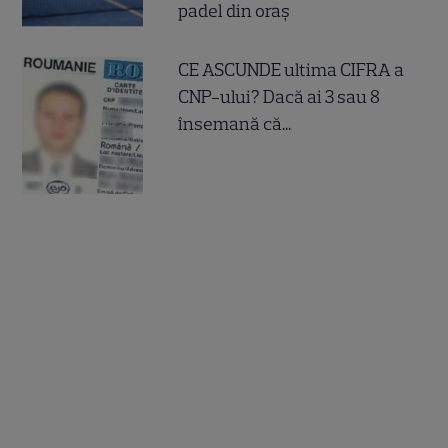
padel din oraș
CE ASCUNDE ultima CIFRA a
CNP-ului? Dacă ai 3 sau 8
însemană că...