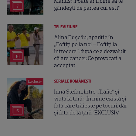
Marius: „Poate ar fi bine să te
7
gândești de partea cui ești”
TELEVIZIUNE
Alina Pușcău, apariție în
„Poftiți pe la noi – Poftiți la
întrecere”, după ce a dezvăluit
16
că are cancer. Ce provocări a
acceptat
SERIALE ROMÂNEŞTI
Exclusiv
Irina Ștefan, între „Trafic” și
viața la țară: „În mine există și
fata care trăiește pe tocuri, dar
6
și fata de la țară” EXCLUSIV