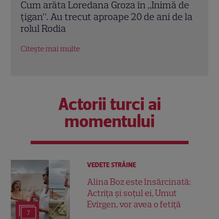
sc
Cum arăta Loredana Groza în „Inimă de
Oana
țigan”. Au trecut aproape 20 de ani de la
mesa
rit
rolul Rodia
soțu
Citește mai multe
Citeș
Actorii turci ai
momentului
VEDETE STRĂINE
Alina Boz este însărcinată:
Actrița și soțul ei, Umut
Evirgen, vor avea o fetiță
7