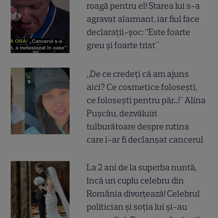
roagă pentru el! Starea lui s-a
agravat alarmant, iar fiul face
declarații-șoc: ”Este foarte
greu și foarte trist"
„De ce credeți că am ajuns
aici? Ce cosmetice folosești,
ce folosești pentru păr...!" Alina
Pușcău, dezvăluiri
tulburătoare despre rutina
care i-ar fi declanșat cancerul
La 2 ani de la superba nuntă,
încă un cuplu celebru din
România divorțează! Celebrul
politician și soția lui și-au