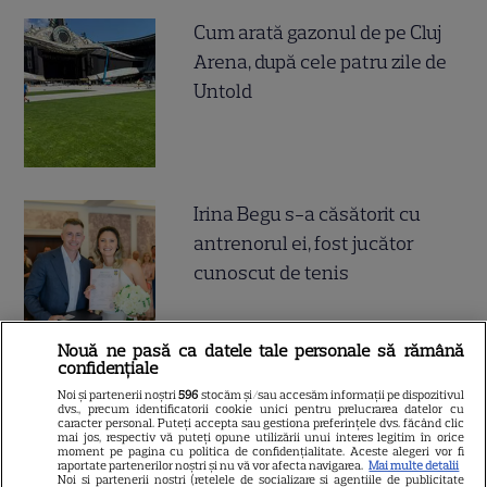
Cum arată gazonul de pe Cluj
Arena, după cele patru zile de
Untold
Irina Begu s-a căsătorit cu
antrenorul ei, fost jucător
cunoscut de tenis
Nouă ne pasă ca datele tale personale să rămână
confidențiale
„De ce credeți că am ajuns
Noi și partenerii noștri
596
stocăm și/sau accesăm informații pe dispozitivul
dvs., precum identificatorii cookie unici pentru prelucrarea datelor cu
aici? Ce cosmetice folosești,
caracter personal. Puteți accepta sau gestiona preferințele dvs. făcând clic
mai jos, respectiv vă puteți opune utilizării unui interes legitim în orice
ce folosești pentru păr...!" Alina
moment pe pagina cu politica de confidențialitate. Aceste alegeri vor fi
raportate partenerilor noștri și nu vă vor afecta navigarea.
Mai multe detalii
Noi si partenerii nostri (retelele de socializare si agentiile de publicitate
Pușcău, dezvăluiri