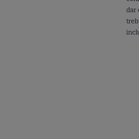
dar 
treb
incl