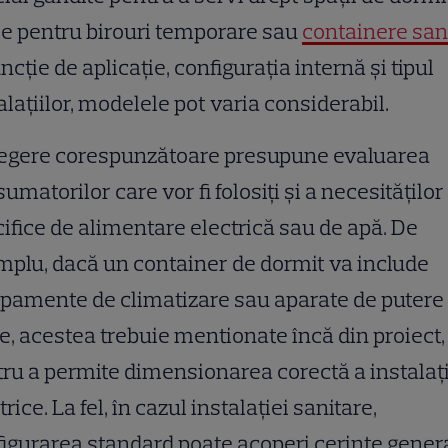
le pentru birouri temporare sau
containere san
uncție de aplicație, configurația internă și tipul
alațiilor, modelele pot varia considerabil.
legere corespunzătoare presupune evaluarea
umatorilor care vor fi folosiți și a necesităților
ifice de alimentare electrică sau de apă. De
plu, dacă un container de dormit va include
pamente de climatizare sau aparate de putere
, acestea trebuie mentionate încă din proiect,
ru a permite dimensionarea corectă a instalaț
trice. La fel, în cazul instalației sanitare,
igurarea standard poate acoperi cerințe genera