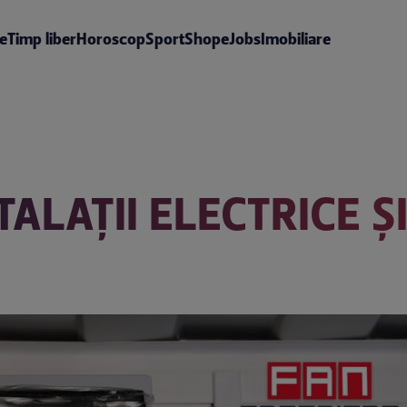
te
Timp liber
Horoscop
Sport
Shop
eJobs
Imobiliare
ALAȚII ELECTRICE Ș