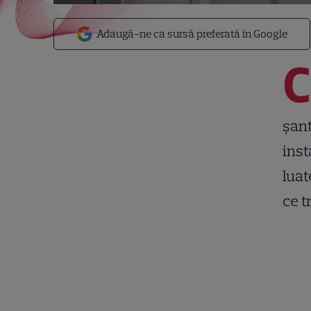
Adaugă-ne ca sursă preferată în Google
C
șant
inst
luat
ce t