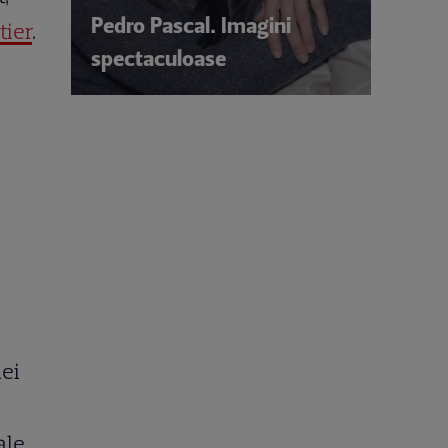
Pedro Pascal. Imagini
tier
.
spectaculoase
iei
le,