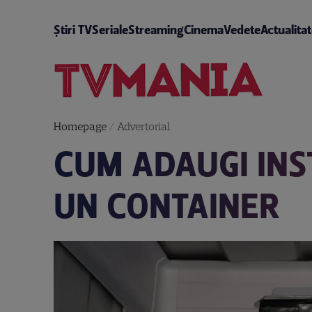
Știri TV
Seriale
Streaming
Cinema
Vedete
Actualita
Homepage
/
Advertorial
CUM ADAUGI INST
UN CONTAINER