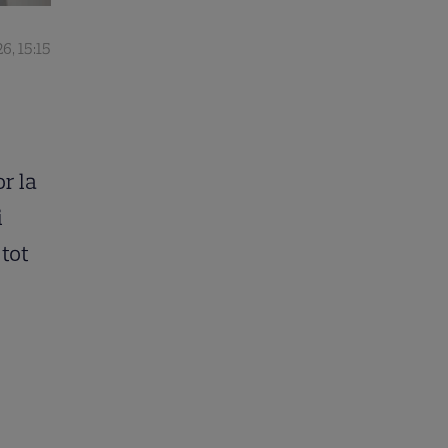
6, 15:15
or la
i
 tot