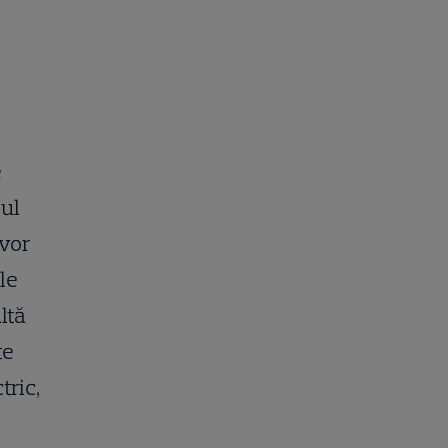
e
mul
 vor
le
ltă
te
tric,