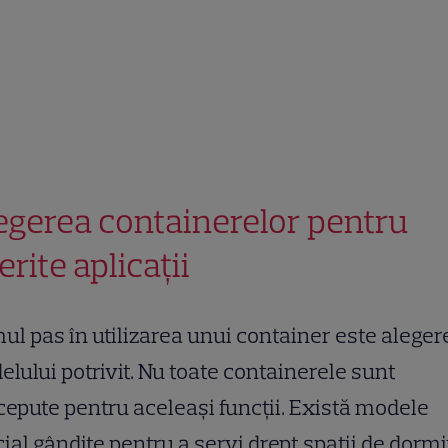
egerea containerelor pentru
erite aplicații
ul pas în utilizarea unui container este aleger
lului potrivit. Nu toate containerele sunt
epute pentru aceleași funcții. Există modele
ial gândite pentru a servi drept spații de dormit