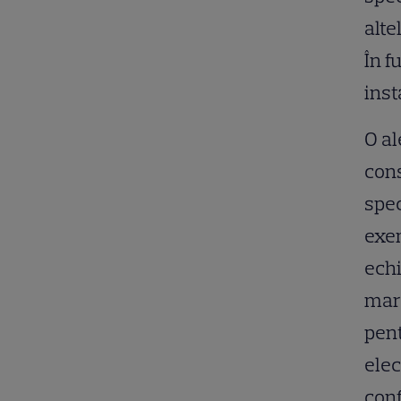
alte
În f
inst
O a
cons
spec
exem
echi
mare
pent
elec
conf