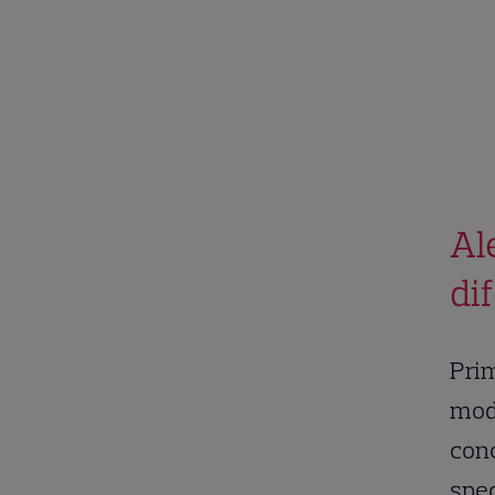
Al
dif
Prim
mode
conc
spec