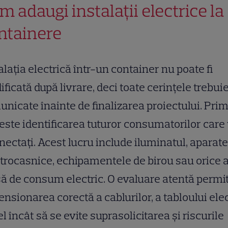
m adaugi instalații electrice la
ntainere
alația electrică într-un container nu poate fi
ficată după livrare, deci toate cerințele trebui
nicate înainte de finalizarea proiectului. Pri
este identificarea tuturor consumatorilor care
onectați. Acest lucru include iluminatul, aparate
trocasnice, echipamentele de birou sau orice a
ă de consum electric. O evaluare atentă permi
nsionarea corectă a cablurilor, a tabloului elec
el încât să se evite suprasolicitarea și riscurile