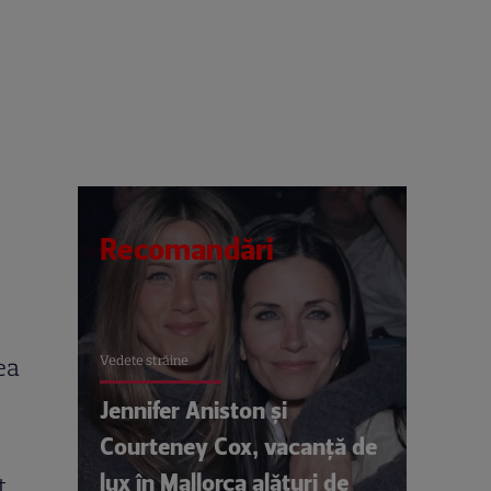
Recomandări
Vedete străine
ea
Jennifer Aniston și
Courteney Cox, vacanță de
lux în Mallorca alături de
,