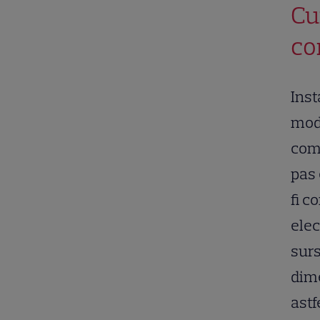
Cu
co
Inst
modi
comu
pas 
fi c
elec
surs
dime
astf