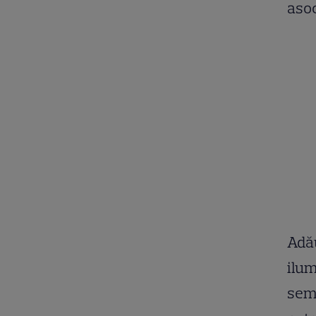
asoc
Adău
ilum
semn