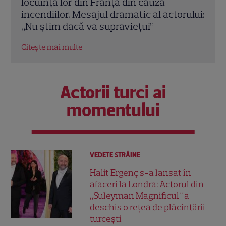
cauza
premiat cu Oscar care a realizat
 al actorului:
documentarul despre viața sa. Filmul
i”
232 de minute
Citește mai multe
Actorii turci ai
momentului
VEDETE STRĂINE
Halit Ergenç s-a lansat în
afaceri la Londra: Actorul din
„Suleyman Magnificul” a
deschis o rețea de plăcintării
turcești