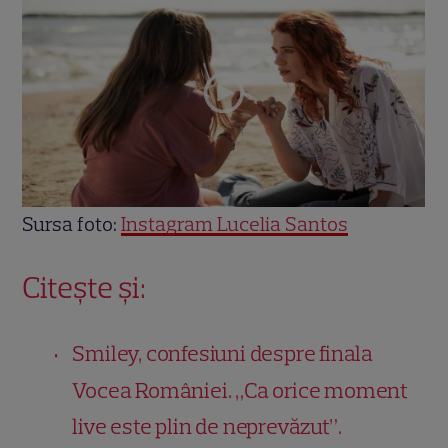
Sursa foto:
Instagram Lucelia Santos
Citește și:
Smiley, confesiuni despre finala
Vocea României. „Ca orice moment
live este plin de neprevăzut”.