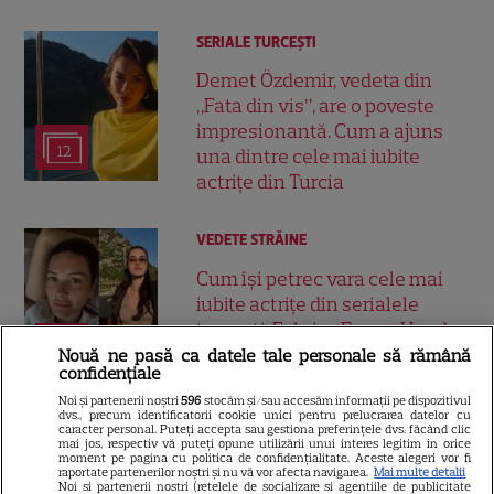
SERIALE TURCEŞTI
Demet Özdemir, vedeta din
„Fata din vis”, are o poveste
impresionantă. Cum a ajuns
12
una dintre cele mai iubite
actrițe din Turcia
VEDETE STRĂINE
Cum își petrec vara cele mai
iubite actrițe din serialele
turcești. Fahriye Evcen, Hande
32
Erçel și Neslihan Atagül,
Nouă ne pasă ca datele tale personale să rămână
confidențiale
imagini din vacanță
Noi și partenerii noștri
596
stocăm și/sau accesăm informații pe dispozitivul
dvs., precum identificatorii cookie unici pentru prelucrarea datelor cu
caracter personal. Puteți accepta sau gestiona preferințele dvs. făcând clic
VEDETE STRĂINE
mai jos, respectiv vă puteți opune utilizării unui interes legitim în orice
moment pe pagina cu politica de confidențialitate. Aceste alegeri vor fi
raportate partenerilor noștri și nu vă vor afecta navigarea.
Mai multe detalii
Can Yaman revine pe ecrane
Noi si partenerii nostri (retelele de socializare si agentiile de publicitate