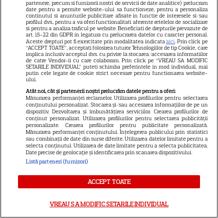
într-o ipostază complet
partenere, precum si furnizorii nostri de servicii de date analitice) prelucram
date pentru a permite website-ului sa functioneze, pentru a personaliza
diferită. Actorul joacă un
continutul si anunturile publicitare afisate in functie de interesele si/sau
profilul dvs., pentru a va oferi functionalitati aferente retelelor de socializare
31
avocat în noul serial „Bro”,
si pentru a analiza traficul pe website. Beneficiati de drepturile prevazute de
art. 15-22 din GDPR in legatura cu prelucrarea datelor cu caracter personal.
filmat în Italia
Aceste drepturi pot fi exercitate prin modalitatea indicata
aici
. Prin click pe
“ACCEPT TOATE”, acceptati folosirea tuturor Tehnologiilor de tip Cookie, care
implica inclusiv acceptul dvs. cu privire la stocarea/accesarea informatiilor
de catre Vendor-ii cu care colaboram. Prin click pe “VREAU SA MODIFIC
SETARILE INDIVIDUAL” puteti schimba preferintele in mod individual, mai
putin cele legate de cookie strict necesare pentru functionarea website-
ului.
ARTICOLE PARTENERI
Atât noi, cât și partenerii noștri prelucrăm datele pentru a oferi:
Măsurarea performanței reclamelor. Utilizarea profilurilor pentru selectarea
conținutului personalizat. Stocarea și/sau accesarea informațiilor de pe un
dispozitiv. Dezvoltarea și îmbunătățirea serviciilor. Crearea profilurilor de
conținut personalizat. Utilizarea profilurilor pentru selectarea publicității
personalizate. Crearea profilurilor pentru publicitate personalizată.
Măsurarea performanței conținutului. Înțelegerea publicului prin statistici
Breaking tragic în România:
sau combinații de date din surse diferite. Utilizarea datelor limitate pentru a
selecta conținutul. Utilizarea de date limitate pentru a selecta publicitatea.
microbuzul în care se afla
Date precise de geolocație și identificarea prin scanarea dispozitivului.
acum câteva minute echipa de
Listă parteneri (furnizori)
fotbal din București, accident
ACCEPT TOATE
mortal! Câți morți și câți răniți
sunt până acum
VREAU SA MODIFIC SETARILE INDIVIDUAL