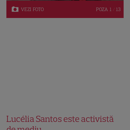
VEZI
FOTO
POZA
1 / 13
Lucélia Santos este activistă
de mediu