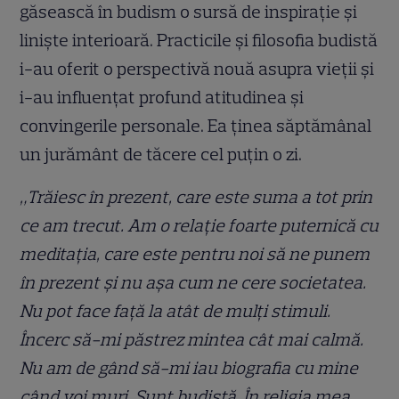
găsească în budism o sursă de inspirație și
liniște interioară. Practicile și filosofia budistă
i-au oferit o perspectivă nouă asupra vieții și
i-au influențat profund atitudinea și
convingerile personale. Ea ținea săptămânal
un jurământ de tăcere cel puțin o zi.
„Trăiesc în prezent, care este suma a tot prin
ce am trecut. Am o relație foarte puternică cu
meditația, care este pentru noi să ne punem
în prezent și nu așa cum ne cere societatea.
Nu pot face față la atât de mulți stimuli.
Încerc să-mi păstrez mintea cât mai calmă.
Nu am de gând să-mi iau biografia cu mine
când voi muri. Sunt budistă. În religia mea,