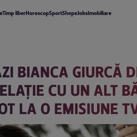
te
Timp liber
Horoscop
Sport
Shop
eJobs
Imobiliare
ZI BIANCA GIURCĂ D
 RELAȚIE CU UN ALT 
OT LA O EMISIUNE T