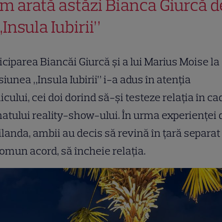
m arată astăzi Bianca Giurcă d
„Insula Iubirii”
iciparea Biancăi Giurcă și a lui Marius Moise la
iunea „Insula Iubirii” i-a adus în atenția
icului, cei doi dorind să-și testeze relația în ca
atului reality-show-ului. În urma experienței 
landa, ambii au decis să revină în țară separat 
omun acord, să încheie relația.