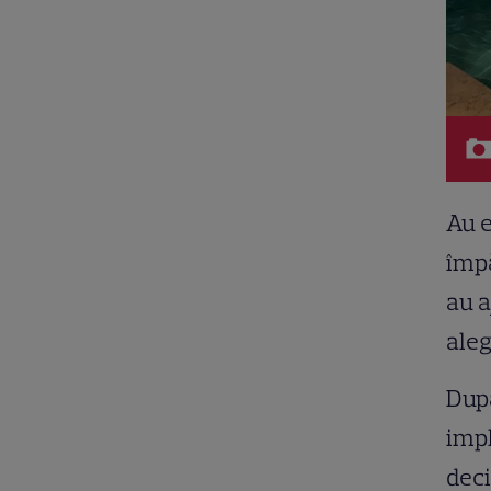
Au e
împ
au a
aleg
După
impl
deci