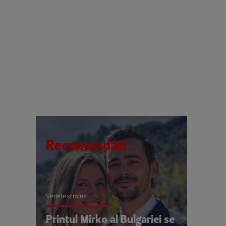
Recomandări
Vedete străine
Prințul Mirko al Bulgariei se