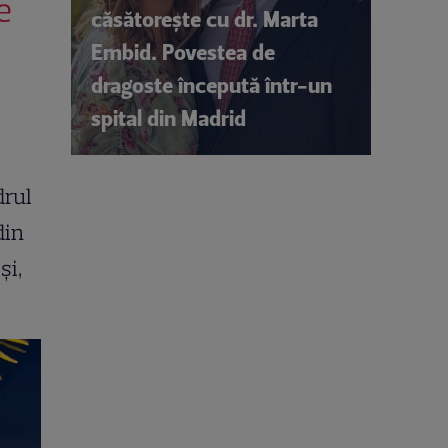
e
căsătorește cu dr. Marta
Embid. Povestea de
dragoste începută într-un
spital din Madrid
drul
din
și,