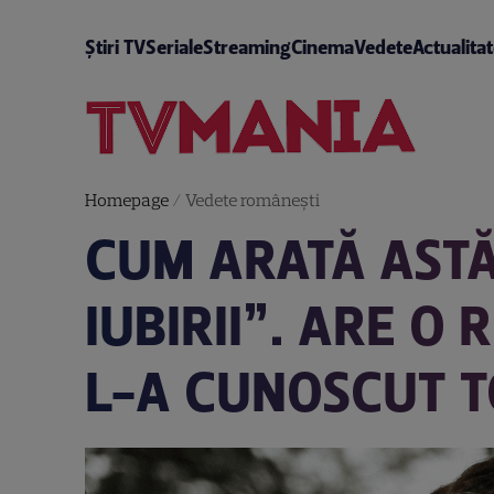
Știri TV
Seriale
Streaming
Cinema
Vedete
Actualita
Homepage
/
Vedete româneşti
CUM ARATĂ ASTĂ
IUBIRII”. ARE O
L-A CUNOSCUT T