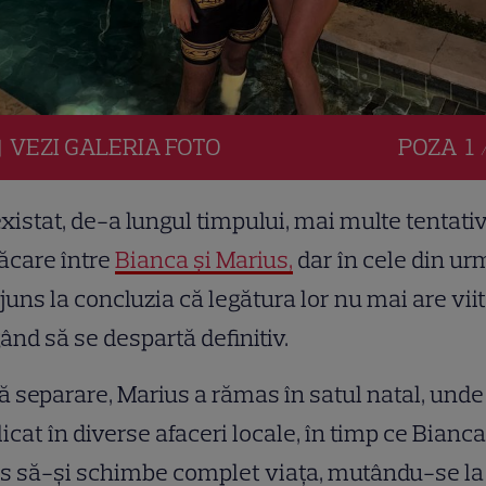
VEZI
GALERIA
FOTO
POZA
1 
xistat, de-a lungul timpului, mai multe tentati
ăcare între
Bianca și Marius,
dar în cele din ur
juns la concluzia că legătura lor nu mai are viit
ând să se despartă definitiv.
 separare, Marius a rămas în satul natal, unde
icat în diverse afaceri locale, în timp ce Bianca
s să-și schimbe complet viața, mutându-se la