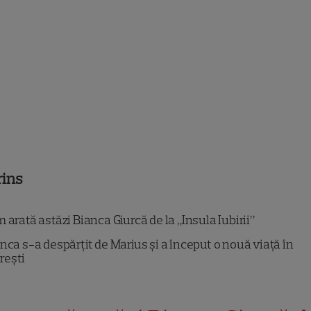
rins
arată astăzi Bianca Giurcă de la „Insula Iubirii”
nca s-a despărțit de Marius și a început o nouă viață în
rești