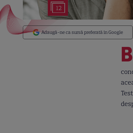
12
Adaugă-ne ca sursă preferată în Google
B
conc
acea
Test
desp