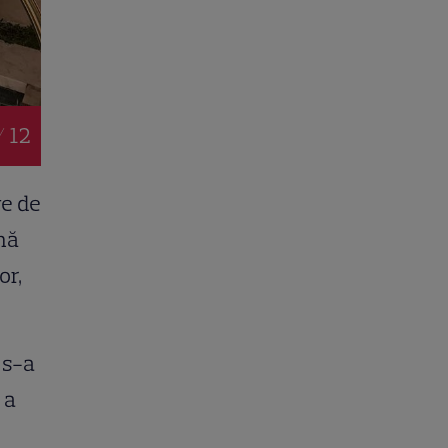
/ 12
ve de
mă
or,
 s-a
 a