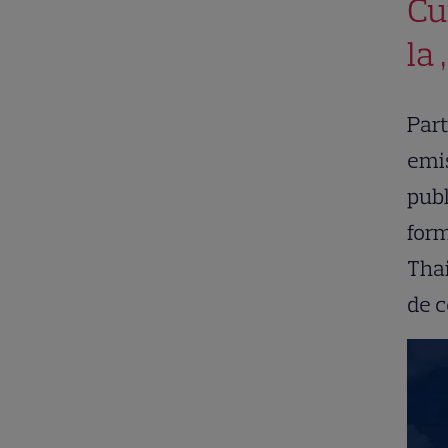
Cu
la 
Part
emis
publ
form
Thai
de c