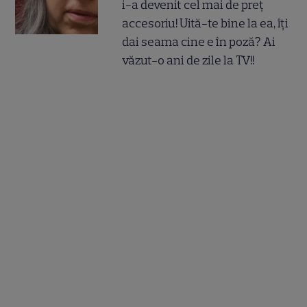
i-a devenit cel mai de preț
accesoriu! Uită-te bine la ea, îți
dai seama cine e în poză? Ai
văzut-o ani de zile la TV!!