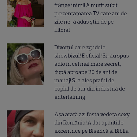
frânge inimi! A murit subit
prezentatoarea TV care ani de
zile ne-a adus știri de pe
Litoral
Divorțul care zguduie
showbizul! E oficial! Și-au spus
adio în cel mai mare secret,
după aproape 20 de ani de
mariaj! S-a ales praful de
cuplul de aur din industria de
entertaining
Așa arată azi fosta vedetă sexy
din România! A dat aparițiile
excentrice pe Biserică și Biblia