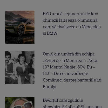
BYD atacă segmentul de lux:
chinezii lansează o limuzină
care să rivalizeze cu Mercedes
și BMW
Omul din umbră din echipa
„Zeiței de la Montreal”: „Nota
10? Meritul Nadiei 80%. Eu –
1%!” + De ce nu vorbește
Comăneci despre barbariile lui
Karolyi
Divorțul care zguduie
showbizul! E oficial! Și-au spus