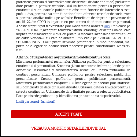
partenere, precum si furnizorii nostri de servicii de date analitice) prelucram
Capricornilor le este greu să
date pentru a permite website-ului sa functioneze, pentru a personaliza
continutul si anunturile publicitare afisate in functie de interesele si/sau
aibă răbdare într-un context
profilul dvs., pentru a va oferi functionalitati aferente retelelor de socializare
si pentru a analiza traficul pe website. Beneficiati de drepturile prevazute de
atât de dinamic, dar ei știu că
art. 15-22 din GDPR in legatura cu prelucrarea datelor cu caracter personal.
Aceste drepturi pot fi exercitate prin modalitatea indicata
aici
. Prin click pe
nu se poate altfel
“ACCEPT TOATE”, acceptati folosirea tuturor Tehnologiilor de tip Cookie, care
implica inclusiv acceptul dvs. cu privire la stocarea/accesarea informatiilor
de catre Vendor-ii cu care colaboram. Prin click pe “VREAU SA MODIFIC
SETARILE INDIVIDUAL” puteti schimba preferintele in mod individual, mai
Cine poate retrage banii din
putin cele legate de cookie strict necesare pentru functionarea website-
ului.
contul unei persoane
Atât noi, cât și partenerii noștri prelucrăm datele pentru a oferi:
Măsurarea performanței reclamelor. Utilizarea profilurilor pentru selectarea
decedate
conținutului personalizat. Stocarea și/sau accesarea informațiilor de pe un
dispozitiv. Dezvoltarea și îmbunătățirea serviciilor. Crearea profilurilor de
conținut personalizat. Utilizarea profilurilor pentru selectarea publicității
personalizate. Crearea profilurilor pentru publicitate personalizată.
Măsurarea performanței conținutului. Înțelegerea publicului prin statistici
sau combinații de date din surse diferite. Utilizarea datelor limitate pentru a
selecta conținutul. Utilizarea de date limitate pentru a selecta publicitatea.
Cum coci vinetele la bloc, fără
Date precise de geolocație și identificarea prin scanarea dispozitivului.
să umpli casa de fum
Listă parteneri (furnizori)
ACCEPT TOATE
VREAU SA MODIFIC SETARILE INDIVIDUAL