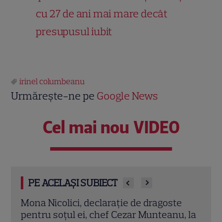
cu 27 de ani mai mare decât
presupusul iubit
irinel columbeanu
Urmărește-ne pe
Google News
Cel mai nou VIDEO
PE ACELAȘI SUBIECT
e
Cabiria Morgenstern, imagini rare alături
Ana 
, la
de iubitul ei și fiul lor. „Fotografii pe care
cu V