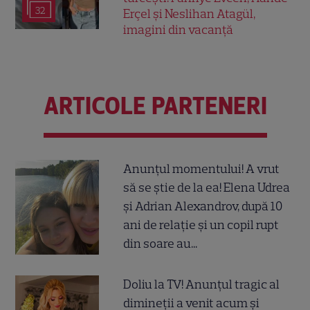
32
Erçel și Neslihan Atagül,
imagini din vacanță
ARTICOLE PARTENERI
Anunțul momentului! A vrut
să se știe de la ea! Elena Udrea
și Adrian Alexandrov, după 10
ani de relație și un copil rupt
din soare au...
Doliu la TV! Anunțul tragic al
dimineții a venit acum și