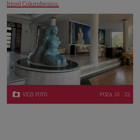
Irinel Columbeanu.
VEZI
FOTO
POZA
10 / 22