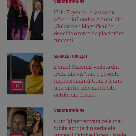
VEDETE STRĂINE
Halit Ergenç s-a lansat în
afaceri la Londra: Actorul din
„Suleyman Magnificul” a
deschis o rețea de plăcintării
turcești
SERIALE TURCEŞTI
Demet Özdemir, vedeta din
„Fata din vis”, are o poveste
impresionantă. Cum a ajuns
12
una dintre cele mai iubite
actrițe din Turcia
VEDETE STRĂINE
Cum își petrec vara cele mai
iubite actrițe din serialele
turcești. Fahriye Evcen, Hande