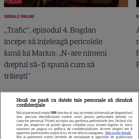
SERIALE ONLINE
R
„Trafic”, episodul 4. Bogdan
începe să înțeleagă pericolele
lumii lui Marius: „N-are nimeni
dreptul să-ți spună cum să
trăiești”
Nouă ne pasă ca datele tale personale să rămână
ARTICOLE PARTENERI
confidențiale
Noi și partenerii noștri
596
stocăm și/sau accesăm informații pe dispozitivul
dvs., precum identificatorii cookie unici pentru prelucrarea datelor cu
caracter personal. Puteți accepta sau gestiona preferințele dvs. făcând clic
mai jos, respectiv vă puteți opune utilizării unui interes legitim în orice
moment pe pagina cu politica de confidențialitate. Aceste alegeri vor fi
raportate partenerilor noștri și nu vă vor afecta navigarea.
Mai multe detalii
Horoscop 4 august 2026.
Noi si partenerii nostri (retelele de socializare si agentiile de publicitate