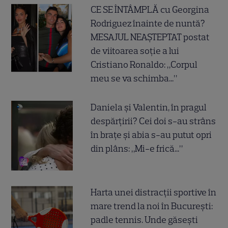
CE SE ÎNTÂMPLĂ cu Georgina
Rodriguez înainte de nuntă?
MESAJUL NEAȘTEPTAT postat
de viitoarea soție a lui
Cristiano Ronaldo: „Corpul
meu se va schimba...”
Daniela și Valentin, în pragul
despărțirii? Cei doi s-au strâns
în brațe și abia s-au putut opri
din plâns: „Mi-e frică...”
Harta unei distracții sportive în
mare trend la noi în București:
padle tennis. Unde găsești