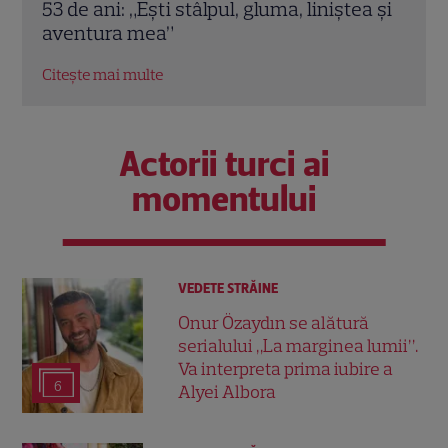
a și
le faci, dar nu le postezi”
pluti
Citește mai multe
Citeș
Actorii turci ai
momentului
VEDETE STRĂINE
Onur Özaydın se alătură
serialului „La marginea lumii”.
Va interpreta prima iubire a
6
Alyei Albora