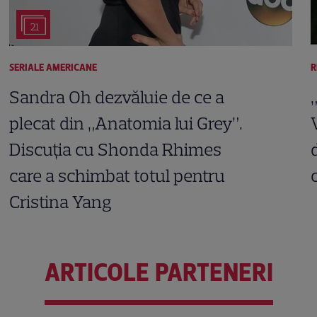
21
SERIALE AMERICANE
R
Sandra Oh dezvăluie de ce a
plecat din „Anatomia lui Grey”.
Discuția cu Shonda Rhimes
care a schimbat totul pentru
Cristina Yang
ARTICOLE PARTENERI