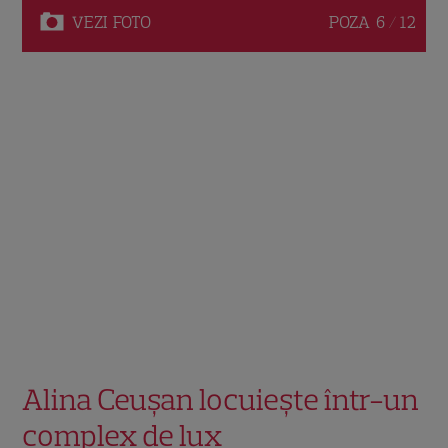
VEZI
FOTO
POZA
6 / 12
Alina Ceușan locuiește într-un
complex de lux