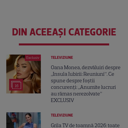
DIN ACEEAȘI CATEGORIE
TELEVIZIUNE
Exclusiv
Oana Monea, dezvăluiri despre
„Insula Iubirii: Reuniuni”. Ce
spune despre foștii
16
concurenți: „Anumite lucruri
au rămas nerezolvate”
EXCLUSIV
TELEVIZIUNE
Grila TV de toamnă 2026: toate