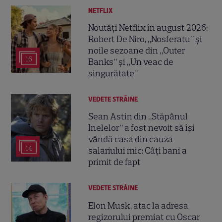
NETFLIX
Noutăți Netflix în august 2026:
Robert De Niro, „Nosferatu” și
noile sezoane din „Outer
16
Banks” și „Un veac de
singurătate”
VEDETE STRĂINE
Sean Astin din „Stăpânul
Inelelor” a fost nevoit să își
vândă casa din cauza
14
salariului mic: Câți bani a
primit de fapt
VEDETE STRĂINE
Elon Musk, atac la adresa
regizorului premiat cu Oscar