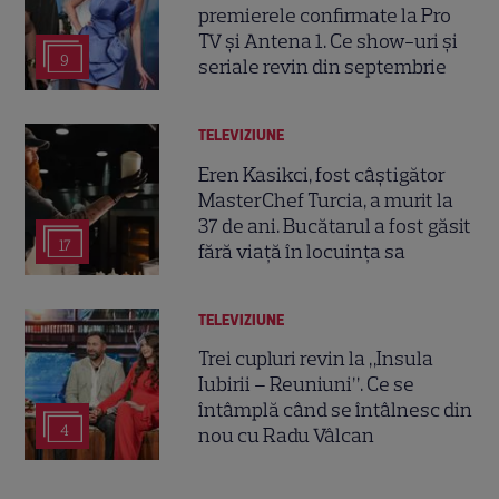
premierele confirmate la Pro
TV și Antena 1. Ce show-uri și
9
seriale revin din septembrie
TELEVIZIUNE
Eren Kasikci, fost câștigător
MasterChef Turcia, a murit la
37 de ani. Bucătarul a fost găsit
17
fără viață în locuința sa
TELEVIZIUNE
Trei cupluri revin la „Insula
Iubirii – Reuniuni”. Ce se
întâmplă când se întâlnesc din
4
nou cu Radu Vâlcan