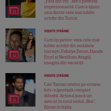
„Fata din vis”, are o poveste
impresionantă. Cum a ajuns
12
una dintre cele mai iubite
actrițe din Turcia
VEDETE STRĂINE
Cum își petrec vara cele mai
iubite actrițe din serialele
turcești. Fahriye Evcen, Hande
32
Erçel și Neslihan Atagül,
imagini din vacanță
VEDETE STRĂINE
Can Yaman revine pe ecrane
într-o ipostază complet
diferită. Actorul joacă un
31
avocat în noul serial „Bro”,
filmat în Italia