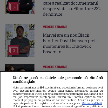
care a realizat documentarul
14
despre viața sa. Filmul are 232
de minute
VEDETE STRĂINE
Marvel are un nou Black
Panther. David Jonsson preia
moștenirea lui Chadwick
3
Boseman
VEDETE STRĂINE
Ryan Gosling este noul Ghost
Nouă ne pasă ca datele tale personale să rămână
Rider din Universul Marvel.
confidențiale
Anunțul făcut la Comic-Con i-
Noi și partenerii noștri
596
stocăm și/sau accesăm informații pe dispozitivul
7
dvs., precum identificatorii cookie unici pentru prelucrarea datelor cu
a entuziasmat pe fani
caracter personal. Puteți accepta sau gestiona preferințele dvs. făcând clic
mai jos, respectiv vă puteți opune utilizării unui interes legitim în orice
moment pe pagina cu politica de confidențialitate. Aceste alegeri vor fi
raportate partenerilor noștri și nu vă vor afecta navigarea.
Mai multe detalii
Noi si partenerii nostri (retelele de socializare si agentiile de publicitate
DISNEY PLUS