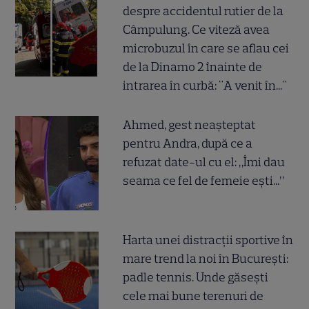
despre accidentul rutier de la
Câmpulung. Ce viteză avea
microbuzul în care se aflau cei
de la Dinamo 2 înainte de
intrarea în curbă: "A venit în..."
Ahmed, gest neașteptat
pentru Andra, după ce a
refuzat date-ul cu el: „Îmi dau
seama ce fel de femeie ești...”
Harta unei distracții sportive în
mare trend la noi în București:
padle tennis. Unde găsești
cele mai bune terenuri de