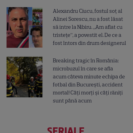
Alexandru Ciucu, fostul soț al
Alinei Sorescu, nu a fost lăsat
să intre la Nibiru. „Am aflat cu
tristețe”, a povestit el. De ce a
fost întors din drum designerul
Breaking tragic în România:
microbuzul în care se afla
acum câteva minute echipa de
fotbal din București, accident
mortal! Câți morți și câți răniți
sunt până acum
SERIALE