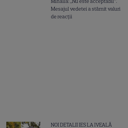
Mihăilă: „Nu este acceptabil”.
Mesajul vedetei a stârnit valuri
de reacții
NOI DETALII IES LA IVEALĂ