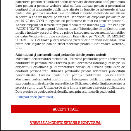
partenere, precum si furnizorii nostri de servicii de date analitice) prelucram
date pentru a permite website-ului sa functioneze, pentru a personaliza
„Diavolul se îmbracă de la
continutul si anunturile publicitare afisate in functie de interesele si/sau
profilul dvs., pentru a va oferi functionalitati aferente retelelor de socializare
Prada 2” s-a lansat pe Disney+.
si pentru a analiza traficul pe website. Beneficiati de drepturile prevazute de
art. 15-22 din GDPR in legatura cu prelucrarea datelor cu caracter personal.
Meryl Streep și Anne
Aceste drepturi pot fi exercitate prin modalitatea indicata
aici
. Prin click pe
Hathaway revin la revista
“ACCEPT TOATE”, acceptati folosirea tuturor Tehnologiilor de tip Cookie, care
implica inclusiv acceptul dvs. cu privire la stocarea/accesarea informatiilor
Runway
de catre Vendor-ii cu care colaboram. Prin click pe “VREAU SA MODIFIC
SETARILE INDIVIDUAL” puteti schimba preferintele in mod individual, mai
putin cele legate de cookie strict necesare pentru functionarea website-
ului.
VEDETE STRĂINE
Atât noi, cât și partenerii noștri prelucrăm datele pentru a oferi:
Măsurarea performanței reclamelor. Utilizarea profilurilor pentru selectarea
Meryl Streep, gest
conținutului personalizat. Stocarea și/sau accesarea informațiilor de pe un
impresionant pentru Anne
dispozitiv. Dezvoltarea și îmbunătățirea serviciilor. Crearea profilurilor de
conținut personalizat. Utilizarea profilurilor pentru selectarea publicității
Hathaway și Emily Blunt la
personalizate. Crearea profilurilor pentru publicitate personalizată.
Măsurarea performanței conținutului. Înțelegerea publicului prin statistici
9
„Diavolul se îmbracă de la
sau combinații de date din surse diferite. Utilizarea datelor limitate pentru a
Prada 2”. Ce salarii ar fi primit
selecta conținutul. Utilizarea de date limitate pentru a selecta publicitatea.
Date precise de geolocație și identificarea prin scanarea dispozitivului.
actrițele
Listă parteneri (furnizori)
ACCEPT TOATE
VEDETE STRĂINE
Tom Holland, decizie radicală
VREAU SA MODIFIC SETARILE INDIVIDUAL
pentru noul său film! Ce