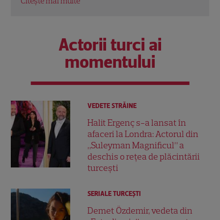
Actorii turci ai
momentului
VEDETE STRĂINE
Halit Ergenç s-a lansat în
afaceri la Londra: Actorul din
„Suleyman Magnificul” a
deschis o rețea de plăcintării
turcești
SERIALE TURCEŞTI
Demet Özdemir, vedeta din