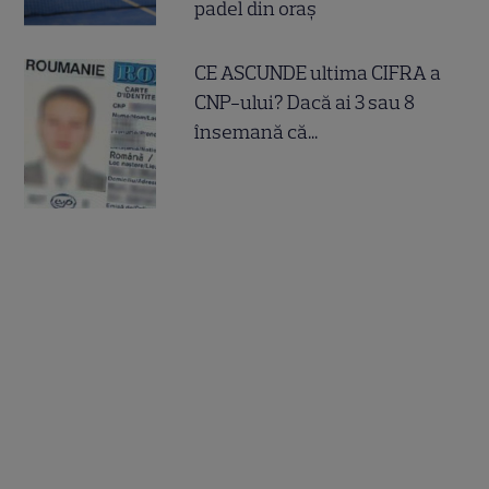
padel din oraș
CE ASCUNDE ultima CIFRA a
CNP-ului? Dacă ai 3 sau 8
însemană că...