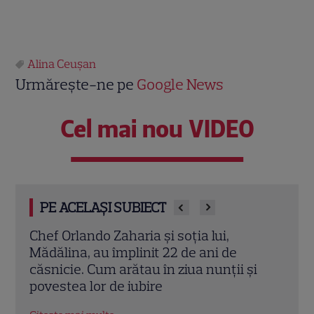
Alina Ceușan
Urmărește-ne pe
Google News
Cel mai nou VIDEO
PE ACELAȘI SUBIECT
Cine este Cosmin Curticăpean, soțul
Ceza
Laurei Cosoi. Afaceri, vârstă și povestea
dată
i
de iubire care durează de peste 10 ani
ales 
Citește mai multe
Citeș