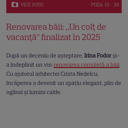
VEZI
FOTO
POZA
10 / 29
Renovarea băii: „Un colț de
vacanță” finalizat în 2025
După un deceniu de așteptare,
Irina Fodor
și-
a îndeplinit un vis:
renovarea completă a băii
.
Cu ajutorul arhitectei Crista Nedelcu,
încăperea a devenit un spațiu elegant, plin de
oglinzi și lumini calde.