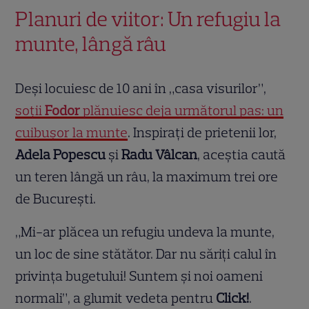
Planuri de viitor: Un refugiu la
munte, lângă râu
Deși locuiesc de 10 ani în „casa visurilor”,
soții
Fodor
plănuiesc deja următorul pas: un
cuibușor la munte
. Inspirați de prietenii lor,
Adela Popescu
și
Radu Vâlcan
, aceștia caută
un teren lângă un râu, la maximum trei ore
de București.
„Mi-ar plăcea un refugiu undeva la munte,
un loc de sine stătător. Dar nu săriți calul în
privința bugetului! Suntem și noi oameni
normali”, a glumit vedeta pentru
Click!
.