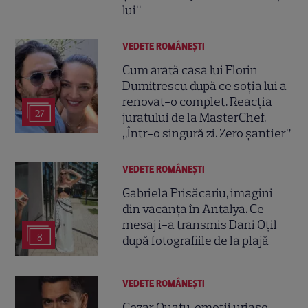
lui”
VEDETE ROMÂNEŞTI
Cum arată casa lui Florin
Dumitrescu după ce soția lui a
renovat-o complet. Reacția
27
juratului de la MasterChef.
„Într-o singură zi. Zero șantier”
VEDETE ROMÂNEŞTI
Gabriela Prisăcariu, imagini
din vacanța în Antalya. Ce
mesaj i-a transmis Dani Oțil
8
după fotografiile de la plajă
VEDETE ROMÂNEŞTI
Cezar Ouatu, emoții uriașe