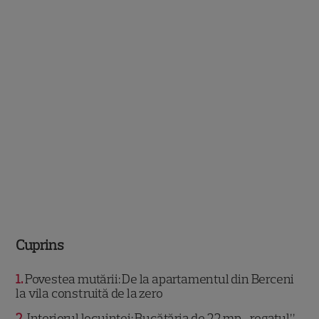
Cuprins
1
Povestea mutării: De la apartamentul din Berceni
la vila construită de la zero
2
Interiorul locuinței: Bucătăria de 22 mp, „regatul”