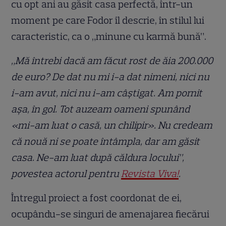
cu opt ani au găsit casa perfectă, într-un
moment pe care Fodor îl descrie, în stilul lui
caracteristic, ca o „minune cu karmă bună”.
„Mă întrebi dacă am făcut rost de ăia 200.000
de euro? De dat nu mi i-a dat nimeni, nici nu
i-am avut, nici nu i-am câștigat. Am pornit
așa, în gol. Tot auzeam oameni spunând
«mi-am luat o casă, un chilipir». Nu credeam
că nouă ni se poate întâmpla, dar am găsit
casa. Ne-am luat după căldura locului”,
povestea actorul pentru
Revista
Viva!
.
Întregul proiect a fost coordonat de ei,
ocupându-se singuri de amenajarea fiecărui