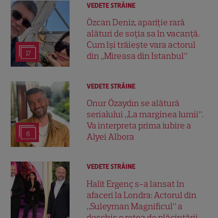
VEDETE STRĂINE
Özcan Deniz, apariție rară
alături de soția sa în vacanță.
Cum își trăiește vara actorul
17
din „Mireasa din Istanbul”
VEDETE STRĂINE
Onur Özaydın se alătură
serialului „La marginea lumii”.
Va interpreta prima iubire a
6
Alyei Albora
VEDETE STRĂINE
Halit Ergenç s-a lansat în
afaceri la Londra: Actorul din
„Suleyman Magnificul” a
deschis o rețea de plăcintării