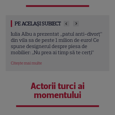
PE ACELAȘI SUBIECT
patul anti-divorț”
Irina Fodor, primul mesaj după
ilion de euro! Ce
repartizarea fiicei la liceu: „Liber
e piesa de
frate!”. Unde pleacă în vacanță
mp să te cerți”
Citește mai multe
Actorii turci ai
momentului