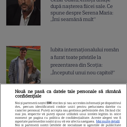
după nașterea fiicei sale. Ce
spune despre Serena Maria:
„Îmi seamănă mult”
Iubita internaționalului român
a furat toate privirile la
prezentarea din Scoția:
„Începutul unui nou capitol!”
Nouă ne pasă ca datele tale personale să rămână
confidențiale
Fiica fostului mare
Noi și partenerii noștri
596
stocăm și/sau accesăm informații pe dispozitivul
internațional român, apariție
dvs., precum identificatorii cookie unici pentru prelucrarea datelor cu
caracter personal. Puteți accepta sau gestiona preferințele dvs. făcând clic
incendiară în vacanță: „Ibiza și
mai jos, respectiv vă puteți opune utilizării unui interes legitim în orice
moment pe pagina cu politica de confidențialitate. Aceste alegeri vor fi
magia ei”
raportate partenerilor noștri și nu vă vor afecta navigarea.
Mai multe detalii
Noi si partenerii nostri (retelele de socializare si agentiile de publicitate