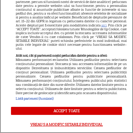
partenere, precum si furnizorii nostri de servicii de date analitice) prelucram
date pentru a permite website-ului sa functioneze, pentru a personaliza
continutul si anunturile publicitare afisate in functie de interesele si/sau
profilul dvs., pentru a va oferi functionalitati aferente retelelor de socializare
„Am cancer la sân. Am intrat
si pentru a analiza traficul pe website. Beneficiati de drepturile prevazute de
art. 15-22 din GDPR in legatura cu prelucrarea datelor cu caracter personal.
în metastază”. Alina Pușcău,
Aceste drepturi pot fi exercitate prin modalitatea indicata
aici
. Prin click pe
“ACCEPT TOATE”, acceptati folosirea tuturor Tehnologiilor de tip Cookie, care
implica inclusiv acceptul dvs. cu privire la stocarea/accesarea informatiilor
mesaj tulburător de pe patul
de catre Vendor-ii cu care colaboram. Prin click pe “VREAU SA MODIFIC
SETARILE INDIVIDUAL” puteti schimba preferintele in mod individual, mai
de spital. Ce au anunțat-o
putin cele legate de cookie strict necesare pentru functionarea website-
ului.
medicii
Atât noi, cât și partenerii noștri prelucrăm datele pentru a oferi:
Măsurarea performanței reclamelor. Utilizarea profilurilor pentru selectarea
conținutului personalizat. Stocarea și/sau accesarea informațiilor de pe un
ULTIMA ORĂ! Încă un afacerist
dispozitiv. Dezvoltarea și îmbunătățirea serviciilor. Crearea profilurilor de
conținut personalizat. Utilizarea profilurilor pentru selectarea publicității
cunoscut a plecat fulgerător!
personalizate. Crearea profilurilor pentru publicitate personalizată.
Măsurarea performanței conținutului. Înțelegerea publicului prin statistici
Fost acționar TV la una dintre
sau combinații de date din surse diferite. Utilizarea datelor limitate pentru a
selecta conținutul. Utilizarea de date limitate pentru a selecta publicitatea.
cele mai cunoscute televiziuni
Date precise de geolocație și identificarea prin scanarea dispozitivului.
Listă parteneri (furnizori)
România, mort la doar 60 de
ani!
ACCEPT TOATE
VREAU SA MODIFIC SETARILE INDIVIDUAL