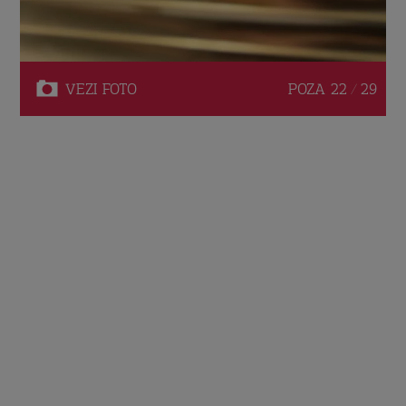
VEZI
FOTO
POZA
22 / 29