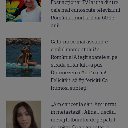
Fost acționar TV la una dintre
cele mai cunoscute televiziuni
România, mort la doar 60 de
ani!
Gata, nu se mai ascund, e
cuplul momentului în
România! A ieșit soarele și pe
strada ei, iar lui i-a pus
Dumnezeu mâna în cap!
Felicitări, să fiți fericiți! Că
frumoși sunteți!
„Am cancer la sân. Am intrat
în metastază”. Alina Pușcău,
mesaj tulburător de pe patul
de spital. Ce au anunțat-o