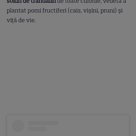
soiuri de trandafiri
de toate culorile, vedeta a
plantat pomi fructiferi (cais, vișini, pruni) și
viță de vie.