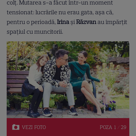
colț. Mutarea s-a făcut într-un moment
tensionat: lucrările nu erau gata, așa că,
pentru o perioadă,
Irina
și
Răzvan
au împărțit
spațiul cu muncitorii.
VEZI
FOTO
POZA
1 / 29