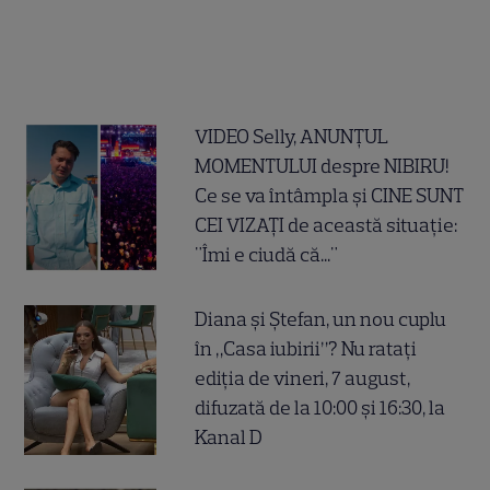
VIDEO Selly, ANUNȚUL
MOMENTULUI despre NIBIRU!
Ce se va întâmpla și CINE SUNT
CEI VIZAȚI de această situație:
"Îmi e ciudă că..."
Diana și Ștefan, un nou cuplu
în „Casa iubirii”? Nu ratați
ediția de vineri, 7 august,
difuzată de la 10:00 și 16:30, la
Kanal D