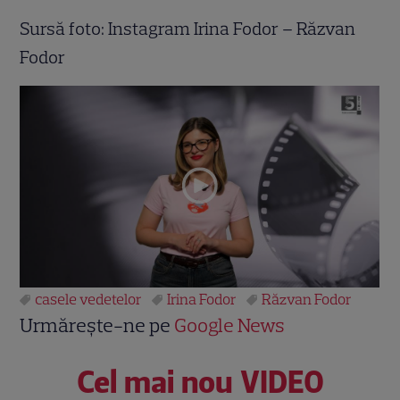
Sursă foto: Instagram Irina Fodor – Răzvan
Fodor
casele vedetelor
Irina Fodor
Răzvan Fodor
Urmărește-ne pe
Google News
Cel mai nou VIDEO