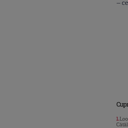
— ce
Cup
1
Loo
Cătăl