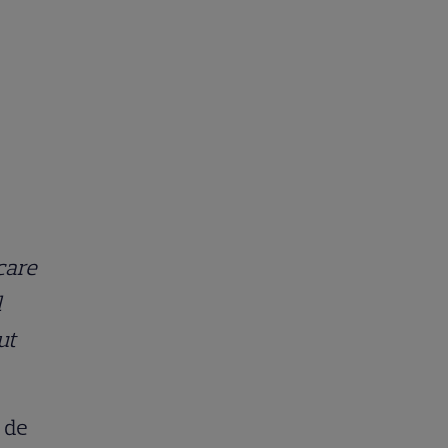
care
l
ut
c de