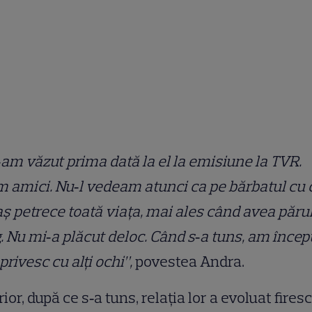
am văzut prima dată la el la emisiune la TVR.
 amici. Nu‑l vedeam atunci ca pe bărbatul cu 
ș petrece toată viața, mai ales când avea păru
. Nu mi‑a plăcut deloc. Când s‑a tuns, am încep
 privesc cu alți ochi”,
povestea Andra.
rior, după ce s‑a tuns, relația lor a evoluat fires