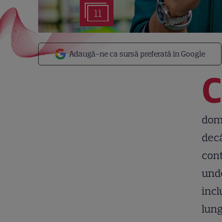
11
Adaugă-ne ca sursă preferată în Google
C
dome
decâ
cont
unde
incl
lung