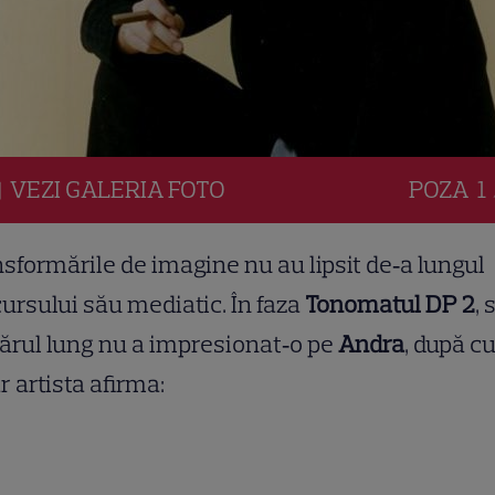
VEZI
GALERIA
FOTO
POZA
1 
sformările de imagine nu au lipsit de‑a lungul
ursului său mediatic. În faza
Tonomatul DP 2
, 
ărul lung nu a impresionat‑o pe
Andra
, după 
r artista afirma: