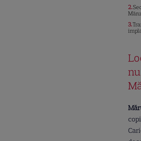
2
Sec
Măru
3
Tra
impla
Lo
nu
Mă
Măr
copi
Cari