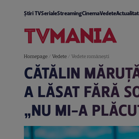
Știri TV
Seriale
Streaming
Cinema
Vedete
Actualita
Homepage
/
Vedete
/
Vedete româneşti
CĂTĂLIN MĂRUȚĂ
A LĂSAT FĂRĂ S
„NU MI-A PLĂCU