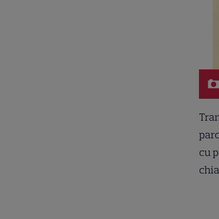
Tran
parc
cu p
chia