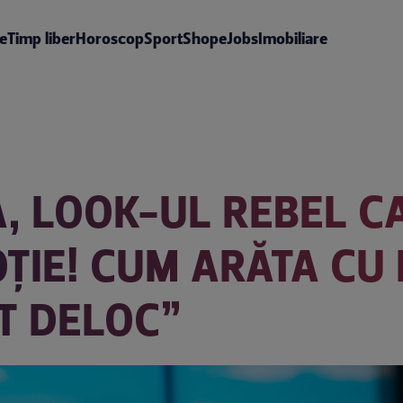
te
Timp liber
Horoscop
Sport
Shop
eJobs
Imobiliare
, LOOK-UL REBEL C
OȚIE! CUM ARĂTA CU
T DELOC”