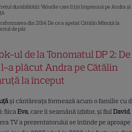
retul durabilității: Valorile care îi țin împreună pe Andra și
ță
nsformarea din 2014: De ce a apelat Cătălin Măruță la
ntul de păr
ok-ul de la Tonomatul DP 2: De
 l-a plăcut Andra pe Cătălin
ruță la început
uță
și cântăreața formează acum o familie cu d
i: fiica
Eva
, care îi seamănă izbitor, și fiul
David
.
era TV a prezentatorului se întinde pe aproape 