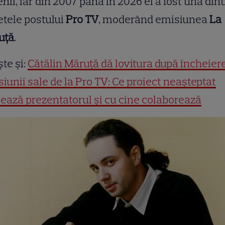
nii, iar din 2007 până în 2026 el a fost una dint
tele postului
Pro TV
, moderând emisiunea
La
uță
.
ște și:
Cătălin Măruță dă lovitura după încheier
iunii sale de la Pro TV: Ce proiect neașteptat
ează prezentatorul și cu cine colaborează