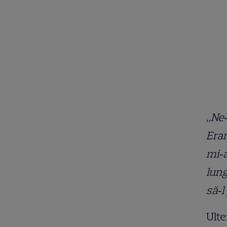
„Ne‑
Eram
mi‑a
lung
să‑l
Ulte