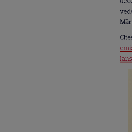
dece
vede
Măr
Cite
emis
lans