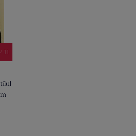
/ 11
stilul
cum