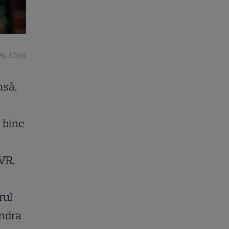
6, 10:16
nsă,
 bine
TVR,
rul
Andra