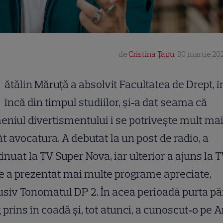
de
Cristina Țapu
,
30 martie 202
ătălin Măruță a absolvit Facultatea de Drept, î
încă din timpul studiilor, și‑a dat seama că
niul divertismentului i se potrivește mult mai
t avocatura. A debutat la un post de radio, a
inuat la TV Super Nova, iar ulterior a ajuns la 
 a prezentat mai multe programe apreciate,
usiv Tonomatul DP 2. În acea perioadă purta pă
 prins în coadă și, tot atunci, a cunoscut‑o pe 