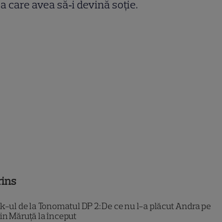
a care avea să‑i devină soție.
rins
k-ul de la Tonomatul DP 2: De ce nu l-a plăcut Andra pe
in Măruță la început