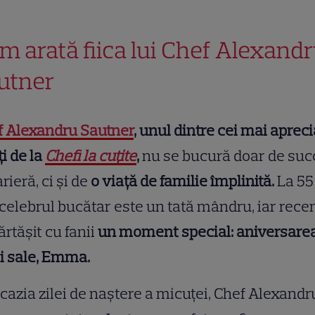
m arată fiica lui Chef Alexand
utner
f Alexandru Sautner
, unul dintre cei mai apreci
ți de la
Chefi la cuțite
,
nu se bucură doar de suc
arieră, ci și de
o viață de familie împlinită.
La 55
 celebrul bucătar este un tată mândru, iar rece
rtășit cu fanii
un moment special: aniversare
ei sale, Emma.
cazia zilei de naștere a micuței, Chef Alexandr