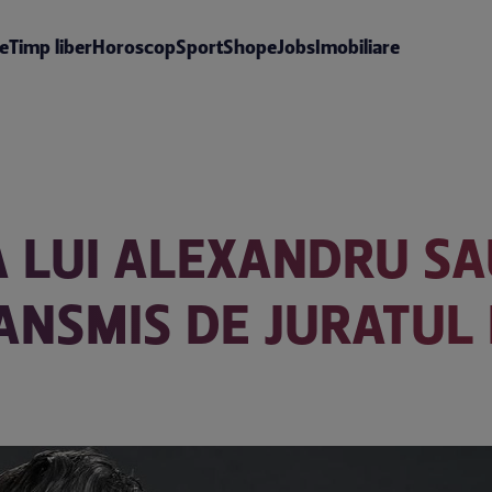
te
Timp liber
Horoscop
Sport
Shop
eJobs
Imobiliare
A LUI ALEXANDRU S
NSMIS DE JURATUL 