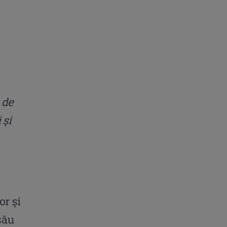
e de
 și
or și
său