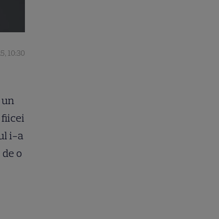
5, 10:30
t un
fiicei
ul i-a
 de o