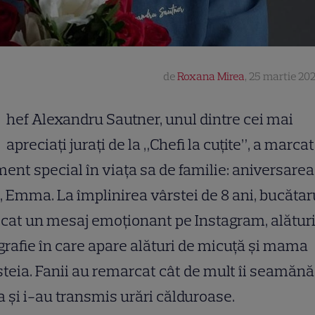
de
Roxana Mirea
,
25 martie 202
hef Alexandru Sautner, unul dintre cei mai
apreciați jurați de la „Chefi la cuțite”, a marca
nt special în viața sa de familie: aniversarea 
, Emma. La împlinirea vârstei de 8 ani, bucătar
cat un mesaj emoționant pe Instagram, alături
grafie în care apare alături de micuță și mama
teia. Fanii au remarcat cât de mult îi seamănă
ța și i-au transmis urări călduroase.