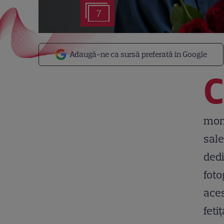
7
Adaugă-ne ca sursă preferată în Google
C
mome
sale
dedi
foto
aces
feti