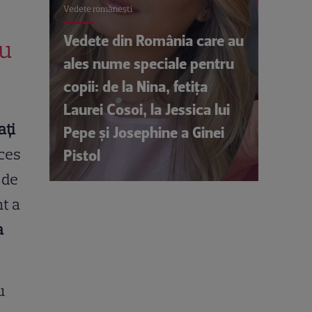
Vedete româneşti
Vedete din România care au
ru
ales nume speciale pentru
copii: de la Nina, fetița
Laurei Cosoi, la Jessica lui
ați
Pepe și Josephine a Ginei
ces
Pistol
 de
nt a
a
u