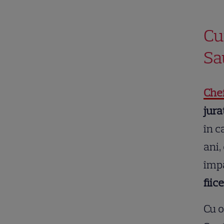
Cu
Sa
Che
jura
în c
ani,
împă
fiic
Cu o