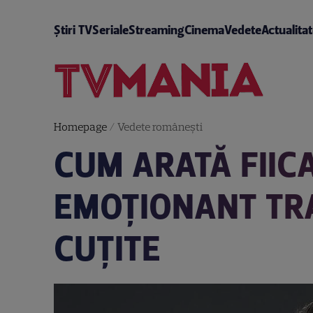
Știri TV
Seriale
Streaming
Cinema
Vedete
Actualita
Homepage
/
Vedete româneşti
CUM ARATĂ FIIC
EMOȚIONANT TRA
CUȚITE