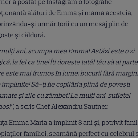
ner a postat pe Instagram o fotografie
ționantă alături de Emma și mama acesteia,
rinzându-și urmăritorii cu un mesaj plin de
oste și căldură.
mulți ani, scumpa mea Emma! Astăzi este o zi
că, la fel ca tine! Îți dorește tatăl tău să ai part
ce este mai frumos în lume: bucurii fără margini
 împlinite! Să-ți fie copilăria plină de povești
nate și zile cu zâmbet! La mulți ani, sufletel
mos!”
, a scris Chef Alexandru Sautner.
ța Emma Maria a împlinit 8 ani și, potrivit fanil
piaților familiei, seamănă perfect cu celebrul 