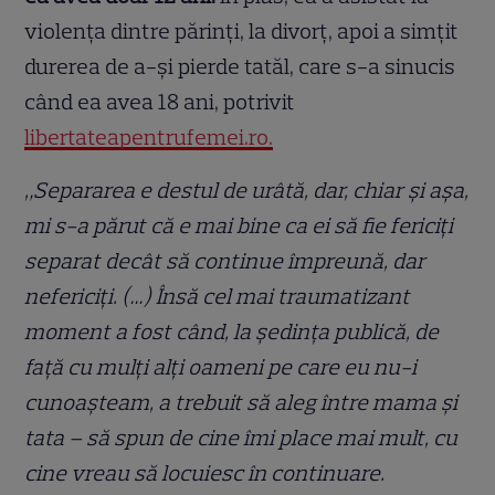
violența dintre părinți, la divorț, apoi a simțit
durerea de a-și pierde tatăl, care s-a sinucis
când ea avea 18 ani, potrivit
libertateapentrufemei.ro.
„Separarea e destul de urâtă, dar, chiar şi aşa,
mi s-a părut că e mai bine ca ei să fie fericiţi
separat decât să continue împreună, dar
nefericiţi. (…) Însă cel mai traumatizant
moment a fost când, la şedinţa publică, de
faţă cu mulţi alţi oameni pe care eu nu-i
cunoaşteam, a trebuit să aleg între mama şi
tata – să spun de cine îmi place mai mult, cu
cine vreau să locuiesc în continuare.