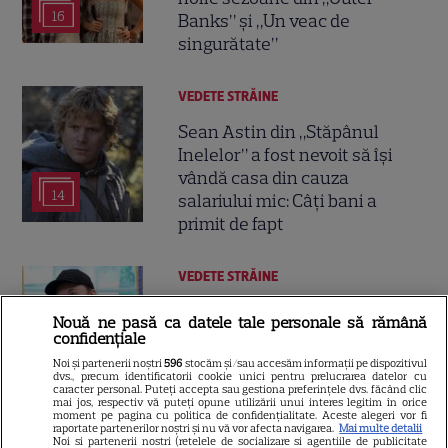
16
Banks” și „Un veac de
singurătate”
VEDETE STRĂINE
Sean Astin din „Stăpânul
Inelelor” a fost nevoit să își
vândă casa din cauza
14
salariului mic: Câți bani a
primit de fapt
VEDETE STRĂINE
Elon Musk, atac la adresa
Nouă ne pasă ca datele tale personale să rămână
regizorului premiat cu Oscar
confidențiale
care a realizat documentarul
Noi și partenerii noștri
596
stocăm și/sau accesăm informații pe dispozitivul
14
dvs., precum identificatorii cookie unici pentru prelucrarea datelor cu
despre viața sa. Filmul are 232
caracter personal. Puteți accepta sau gestiona preferințele dvs. făcând clic
de minute
mai jos, respectiv vă puteți opune utilizării unui interes legitim în orice
moment pe pagina cu politica de confidențialitate. Aceste alegeri vor fi
raportate partenerilor noștri și nu vă vor afecta navigarea.
Mai multe detalii
Noi si partenerii nostri (retelele de socializare si agentiile de publicitate