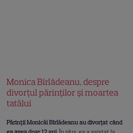
Monica Bîrlădeanu, despre
divorțul părinților și moartea
tatălui
Părinții Monicăi Bîrlădeanu au divorțat când
ea avea doar 12 ani.
În plus, ea a asistat la