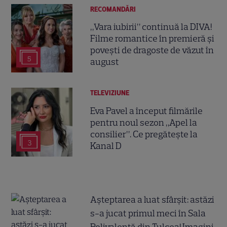
RECOMANDĂRI
„Vara iubirii” continuă la DIVA!
Filme romantice în premieră și
povești de dragoste de văzut în
5
august
TELEVIZIUNE
Eva Pavel a început filmările
pentru noul sezon „Apel la
consilier”. Ce pregătește la
3
Kanal D
Așteptarea a luat sfârșit: astăzi
s-a jucat primul meci în Sala