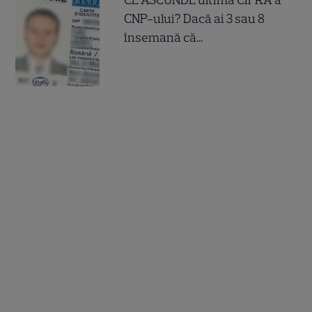
CNP-ului? Dacă ai 3 sau 8
însemană că...