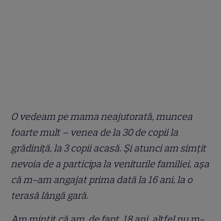
O vedeam pe mama neajutorată, muncea
foarte mult – venea de la 30 de copii la
grădiniţă, la 3 copii acasă. Şi atunci am simţit
nevoia de a participa la veniturile familiei, aşa
că m-am angajat prima dată la 16 ani, la o
terasă lângă gară.
Am minţit că am, de fapt, 18 ani, altfel nu m-