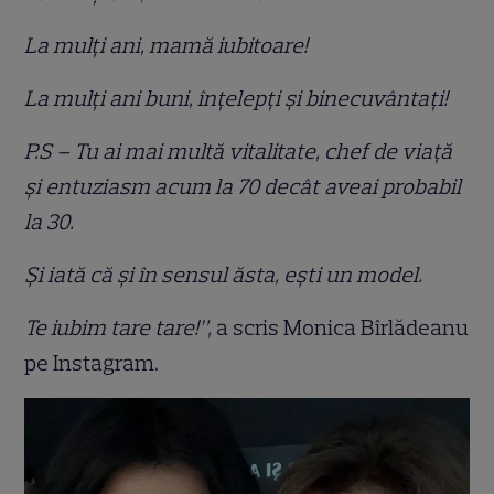
La mulți ani, mamă iubitoare!
La mulți ani buni, înțelepți și binecuvântați!
P.S – Tu ai mai multă vitalitate, chef de viață
și entuziasm acum la 70 decât aveai probabil
la 30.
Și iată că și în sensul ăsta, ești un model.
Te iubim tare tare!”,
a scris Monica Bîrlădeanu
pe Instagram.