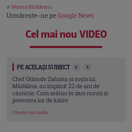
Monica Bîrlădeanu
Urmărește-ne pe
Google News
Cel mai nou VIDEO
PE ACELAȘI SUBIECT
Cine este Cosmin Curticăpean, soțul
Ceza
Laurei Cosoi. Afaceri, vârstă și povestea
dată
i
de iubire care durează de peste 10 ani
ales 
Citește mai multe
Citeș