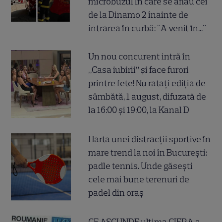
microbuzul în care se aflau cei
de la Dinamo 2 înainte de
intrarea în curbă: "A venit în..."
Un nou concurent intră în
„Casa iubirii” și face furori
printre fete! Nu ratați ediția de
sâmbătă, 1 august, difuzată de
la 16:00 și 19:00, la Kanal D
Harta unei distracții sportive în
mare trend la noi în București:
padle tennis. Unde găsești
cele mai bune terenuri de
padel din oraș
CE ASCUNDE ultima CIFRA a