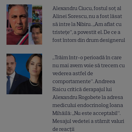
Alexandru Ciucu, fostul soț al
Alinei Sorescu, nu a fost lăsat
să intre la Nibiru. „Am aflat cu
tristețe”, a povestit el. De ce a
fost întors din drum designerul
„Trăim într-o perioadă în care
nu mai avem voie să trecem cu
vederea astfel de
comportamente”. Andreea
Raicu critică derapajul lui
Alexandru Rogobete la adresa
medicului endocrinolog Ioana
Mihăilă: „Nu este acceptabil”.
Mesajul vedetei a stârnit valuri
de reacții