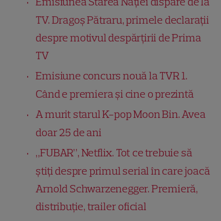
Emisiunea Starea Nației dispare de la
TV. Dragoș Pătraru, primele declarații
despre motivul despărțirii de Prima
TV
Emisiune concurs nouă la TVR 1.
Când e premiera și cine o prezintă
A murit starul K-pop Moon Bin. Avea
doar 25 de ani
„FUBAR”, Netflix. Tot ce trebuie să
știți despre primul serial în care joacă
Arnold Schwarzenegger. Premieră,
distribuție, trailer oficial