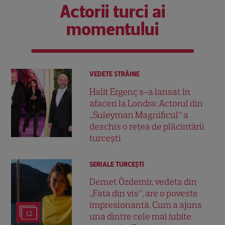
Actorii turci ai
momentului
VEDETE STRĂINE
Halit Ergenç s-a lansat în
afaceri la Londra: Actorul din
„Suleyman Magnificul” a
deschis o rețea de plăcintării
turcești
SERIALE TURCEŞTI
Demet Özdemir, vedeta din
„Fata din vis”, are o poveste
impresionantă. Cum a ajuns
12
una dintre cele mai iubite