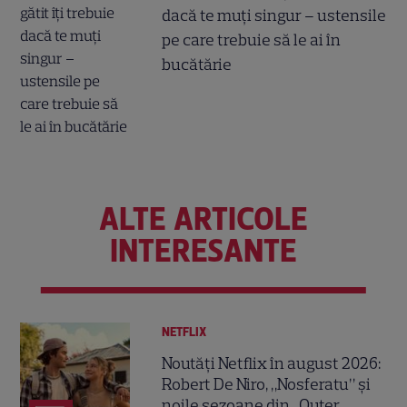
dacă te muți singur – ustensile
pe care trebuie să le ai în
bucătărie
ALTE ARTICOLE
INTERESANTE
NETFLIX
Noutăți Netflix în august 2026:
Robert De Niro, „Nosferatu” și
noile sezoane din „Outer