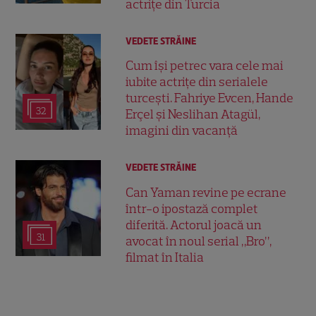
actrițe din Turcia
VEDETE STRĂINE
Cum își petrec vara cele mai
iubite actrițe din serialele
turcești. Fahriye Evcen, Hande
32
Erçel și Neslihan Atagül,
imagini din vacanță
VEDETE STRĂINE
Can Yaman revine pe ecrane
într-o ipostază complet
diferită. Actorul joacă un
31
avocat în noul serial „Bro”,
filmat în Italia