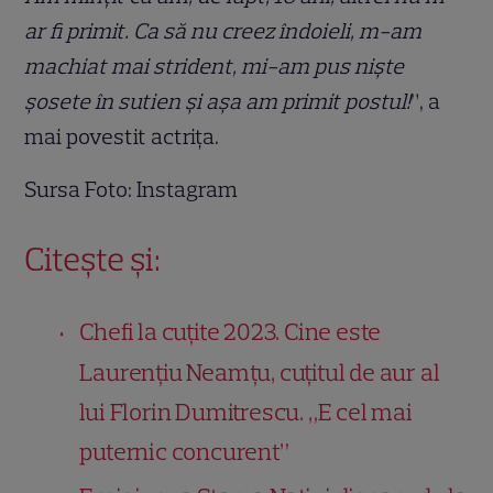
ar fi primit. Ca să nu creez îndoieli, m-am
machiat mai strident, mi-am pus nişte
şosete în sutien şi aşa am primit postul!
”, a
mai povestit actrița.
Sursa Foto: Instagram
Citește și:
Chefi la cuțite 2023. Cine este
Laurențiu Neamțu, cuțitul de aur al
lui Florin Dumitrescu. „E cel mai
puternic concurent”