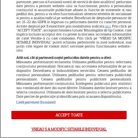
partenere, precum si furnizorii nostri de servicii de date analitice) prelucram
date pentru a permite website-ului sa functioneze, pentru a personaliza
Postul Sfintei Mării – Postul
continutul si anunturile publicitare afisate in functie de interesele si/sau
profilul dvs., pentru a va oferi functionalitati aferente retelelor de socializare
Adormirii Maicii Domnului. Ce
si pentru a analiza traficul pe website. Beneficiati de drepturile prevazute de
art. 15-22 din GDPR in legatura cu prelucrarea datelor cu caracter personal.
se mănâncă în post
Aceste drepturi pot fi exercitate prin modalitatea indicata
aici
. Prin click pe
“ACCEPT TOATE”, acceptati folosirea tuturor Tehnologiilor de tip Cookie, care
implica inclusiv acceptul dvs. cu privire la stocarea/accesarea informatiilor
de catre Vendor-ii cu care colaboram. Prin click pe “VREAU SA MODIFIC
SETARILE INDIVIDUAL” puteti schimba preferintele in mod individual, mai
putin cele legate de cookie strict necesare pentru functionarea website-
ului.
Atât noi, cât și partenerii noștri prelucrăm datele pentru a oferi:
Măsurarea performanței reclamelor. Utilizarea profilurilor pentru selectarea
Ce vase de gătit îți trebuie
conținutului personalizat. Stocarea și/sau accesarea informațiilor de pe un
dispozitiv. Dezvoltarea și îmbunătățirea serviciilor. Crearea profilurilor de
dacă te muți singur – ustensile
conținut personalizat. Utilizarea profilurilor pentru selectarea publicității
personalizate. Crearea profilurilor pentru publicitate personalizată.
pe care trebuie să le ai în
Măsurarea performanței conținutului. Înțelegerea publicului prin statistici
sau combinații de date din surse diferite. Utilizarea datelor limitate pentru a
bucătărie
selecta conținutul. Utilizarea de date limitate pentru a selecta publicitatea.
Date precise de geolocație și identificarea prin scanarea dispozitivului.
Listă parteneri (furnizori)
ACCEPT TOATE
VREAU SA MODIFIC SETARILE INDIVIDUAL