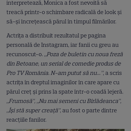
interpretează, Monica a fost nevoită să
treacă printr-o schimbare radicală de look și
să-și încrețească părul în timpul filmărilor.
Actrița a distribuit rezultatul pe pagina
personală de Instagram, iar fanii cu greu au
recunoscut-o.
„Poza de buletin cu noua freză
din Betoane, un serial de comedie produs de
Pro TV România. N-am putut să nu…”
, a scris
actrița în dreptul imaginilor în care apare cu
părul creț și prins la spate într-o coadă lejeră.
„Frumosă”, „Nu mai semeni cu Bîrlădeanca”,
„Își stă super creață”,
au fost o parte dintre
reacțiile fanilor.