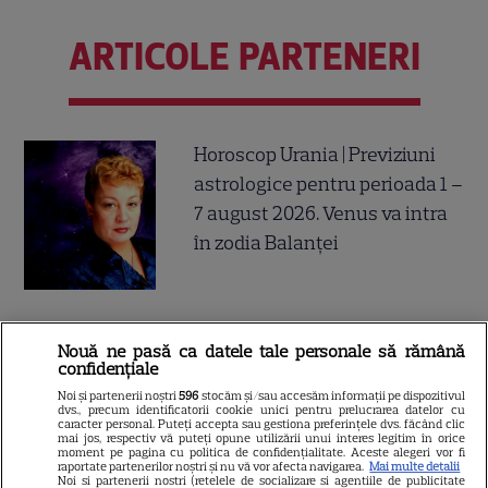
ARTICOLE PARTENERI
Horoscop Urania | Previziuni
astrologice pentru perioada 1 –
7 august 2026. Venus va intra
în zodia Balanței
Ulei de perilla – ce este și ce
Nouă ne pasă ca datele tale personale să rămână
beneficii are
confidențiale
Noi și partenerii noștri
596
stocăm și/sau accesăm informații pe dispozitivul
dvs., precum identificatorii cookie unici pentru prelucrarea datelor cu
caracter personal. Puteți accepta sau gestiona preferințele dvs. făcând clic
mai jos, respectiv vă puteți opune utilizării unui interes legitim în orice
moment pe pagina cu politica de confidențialitate. Aceste alegeri vor fi
raportate partenerilor noștri și nu vă vor afecta navigarea.
Mai multe detalii
Noi si partenerii nostri (retelele de socializare si agentiile de publicitate