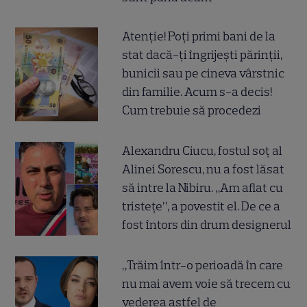
Atenție! Poți primi bani de la
stat dacă-ți îngrijești părinții,
bunicii sau pe cineva vârstnic
din familie. Acum s-a decis!
Cum trebuie să procedezi
Alexandru Ciucu, fostul soț al
Alinei Sorescu, nu a fost lăsat
să intre la Nibiru. „Am aflat cu
tristețe”, a povestit el. De ce a
fost întors din drum designerul
„Trăim într-o perioadă în care
nu mai avem voie să trecem cu
vederea astfel de