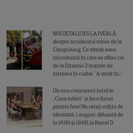
NOI DETALII IES LA IVEALĂ
despre accidentul rutier de la
Câmpulung. Ce viteză avea
microbuzul în care se aflau cei
de la Dinamo 2 înainte de
intrarea în curbă: "A venit în..."
Un nou concurent intră în
„Casa iubirii” și face furori
printre fete! Nu ratați ediția de
sâmbătă, 1 august, difuzată de
la 16:00 și 19:00, la Kanal D