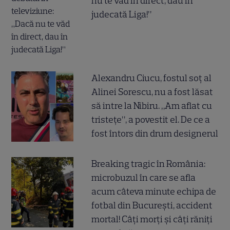
nu te văd în direct, dau în
judecată Liga!”
Alexandru Ciucu, fostul soț al
Alinei Sorescu, nu a fost lăsat
să intre la Nibiru. „Am aflat cu
tristețe”, a povestit el. De ce a
fost întors din drum designerul
Breaking tragic în România:
microbuzul în care se afla
acum câteva minute echipa de
fotbal din București, accident
mortal! Câți morți și câți răniți