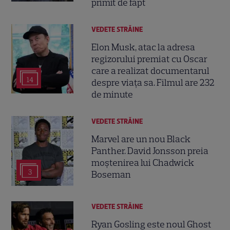
primit de fapt
VEDETE STRĂINE
Elon Musk, atac la adresa
regizorului premiat cu Oscar
care a realizat documentarul
14
despre viața sa. Filmul are 232
de minute
VEDETE STRĂINE
Marvel are un nou Black
Panther. David Jonsson preia
moștenirea lui Chadwick
3
Boseman
VEDETE STRĂINE
Ryan Gosling este noul Ghost