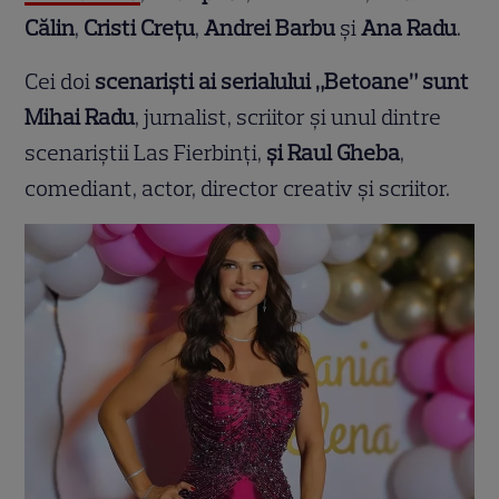
Călin
,
Cristi Crețu
,
Andrei Barbu
și
Ana Radu
.
Cei doi
scenariști ai serialului „Betoane” sunt
Mihai Radu
, jurnalist, scriitor și unul dintre
scenariștii Las Fierbinți,
și Raul Gheba
,
comediant, actor, director creativ și scriitor.