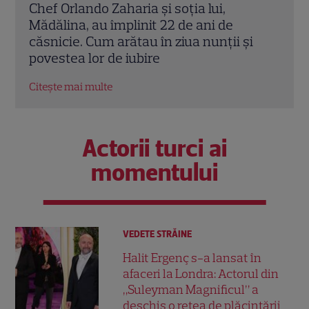
Cine este Cosmin Curticăpean, soțul
Ceza
Laurei Cosoi. Afaceri, vârstă și povestea
dată
i
de iubire care durează de peste 10 ani
ales 
Citește mai multe
Citeș
Actorii turci ai
momentului
VEDETE STRĂINE
Halit Ergenç s-a lansat în
afaceri la Londra: Actorul din
„Suleyman Magnificul” a
deschis o rețea de plăcintării