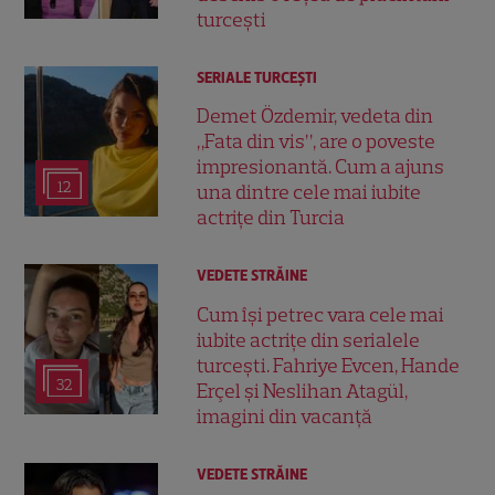
turcești
SERIALE TURCEŞTI
Demet Özdemir, vedeta din
„Fata din vis”, are o poveste
impresionantă. Cum a ajuns
12
una dintre cele mai iubite
actrițe din Turcia
VEDETE STRĂINE
Cum își petrec vara cele mai
iubite actrițe din serialele
turcești. Fahriye Evcen, Hande
32
Erçel și Neslihan Atagül,
imagini din vacanță
VEDETE STRĂINE