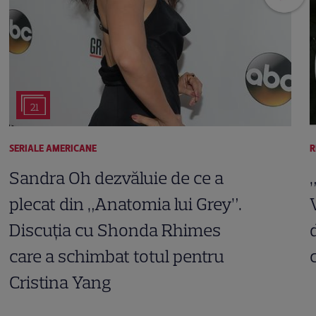
21
SERIALE AMERICANE
R
Sandra Oh dezvăluie de ce a
plecat din „Anatomia lui Grey”.
Discuția cu Shonda Rhimes
care a schimbat totul pentru
Cristina Yang