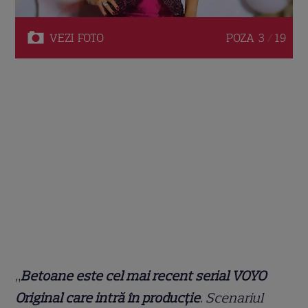
VEZI
FOTO
POZA
3 / 19
„
Betoane este cel mai recent serial VOYO
Original care intră în producție
. Scenariul