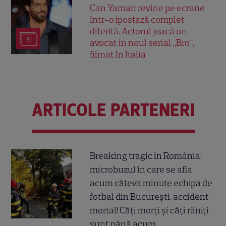
Can Yaman revine pe ecrane
într-o ipostază complet
diferită. Actorul joacă un
31
avocat în noul serial „Bro”,
filmat în Italia
ARTICOLE PARTENERI
Breaking tragic în România:
microbuzul în care se afla
acum câteva minute echipa de
fotbal din București, accident
mortal! Câți morți și câți răniți
sunt până acum