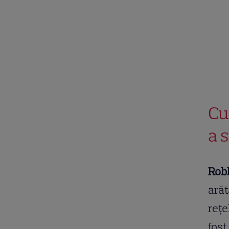
Cu
a s
Robb
arăt
rețe
fost