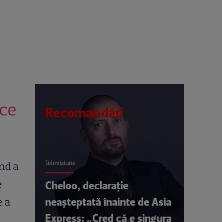
 ce
Recomandări
Televiziune
nd a
e
Cheloo, declarație
neașteptată înainte de Asia
 a
Express: „Cred că e singura