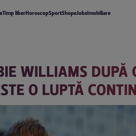
te
Timp liber
Horoscop
Sport
Shop
eJobs
Imobiliare
IE WILLIAMS DUPĂ C
ESTE O LUPTĂ CONTI