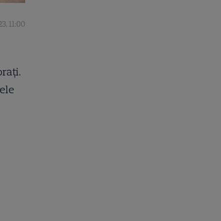
23, 11:00
rați.
mele