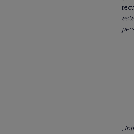
recu
este
per
„
Înt