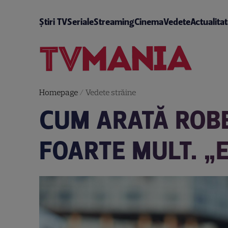
Știri TV
Seriale
Streaming
Cinema
Vedete
Actualita
Homepage
/
Vedete străine
CUM ARATĂ ROBB
FOARTE MULT. „