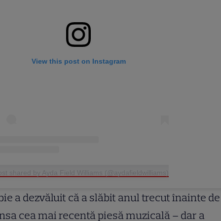
View this post on Instagram
ost shared by Ayda Field Williams (@aydafieldwilliams)
ie a dezvăluit că a slăbit anul trecut înainte de
ansa cea mai recentă piesă muzicală – dar a