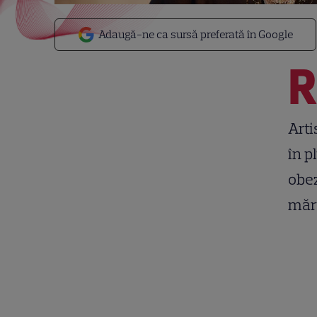
Adaugă-ne ca sursă preferată în Google
Arti
în p
obez
mărt