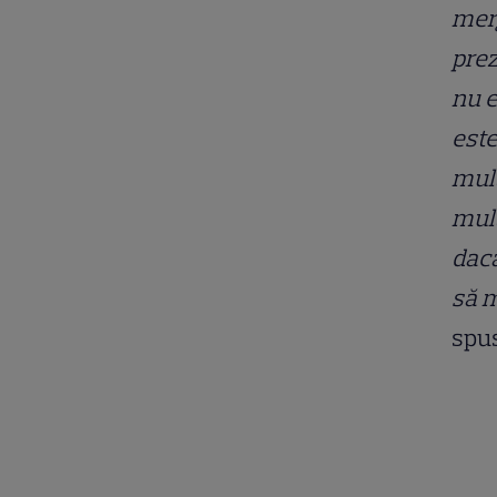
merg
prez
nu e
este
mulț
mul
dacă
să m
spus