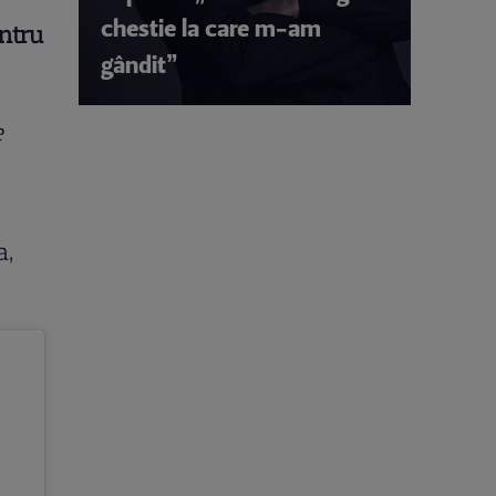
chestie la care m-am
entru
gândit”
e
a,