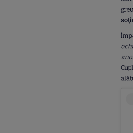
greu
soți
Împă
ochi
#no
Cupl
alăt