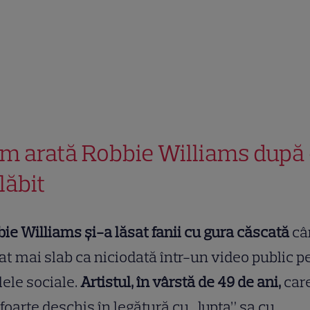
m arată Robbie Williams după
lăbit
ie Williams și-a lăsat fanii cu gura căscată
câ
at mai slab ca niciodată într-un video public p
lele sociale.
Artistul, în vârstă de 49 de ani,
care
 foarte deschis în legătură cu „lupta” sa cu