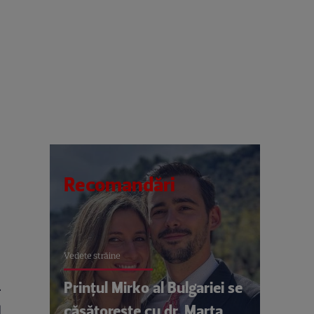
Recomandări
Vedete străine
i
Prințul Mirko al Bulgariei se
căsătorește cu dr. Marta
l