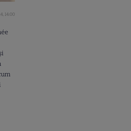
4, 14:00
hée
și
n
 cum
i