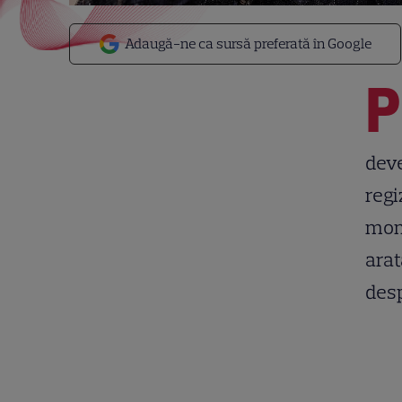
Adaugă-ne ca sursă preferată în Google
P
deve
regi
mome
arat
desp