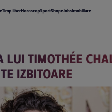
te
Timp liber
Horoscop
Sport
Shop
eJobs
Imobiliare
 LUI TIMOTHÉE CHA
E IZBITOARE