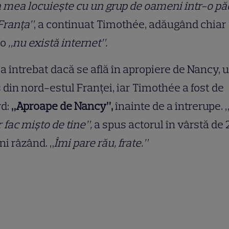
 mea locuiește cu un grup de oameni într-o p
Franța”
, a continuat Timothée, adăugând chiar
lo
„nu există internet”.
a întrebat dacă se află în apropiere de Nancy, 
 din nord-estul Franței, iar Timothée a fost de
rd:
„Aproape de Nancy”,
înainte de a întrerupe. 
 fac mișto de tine”,
a spus actorul în vârstă de 
ni râzând. „
Îmi pare rău, frate.”