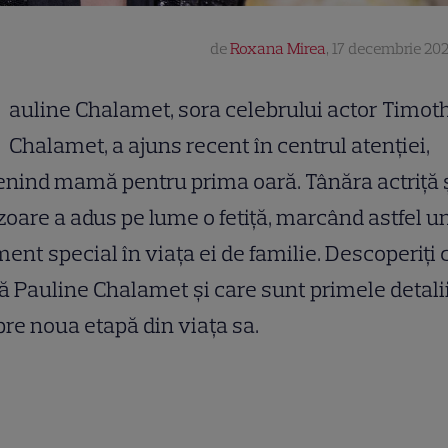
de
Roxana Mirea
,
17 decembrie 202
auline Chalamet, sora celebrului actor Timot
Chalamet, a ajuns recent în centrul atenției,
nind mamă pentru prima oară. Tânăra actriță 
zoare a adus pe lume o fetiță, marcând astfel u
nt special în viața ei de familie. Descoperiți
ă Pauline Chalamet și care sunt primele detali
re noua etapă din viața sa.