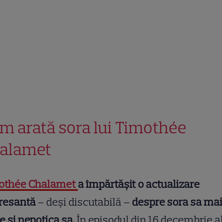
m arată sora lui Timothée
alamet
othée Chalamet
a împărtășit o actualizare
eresantă
– deși discutabilă –
despre sora sa ma
 și nepoțica sa.
În episodul din 16 decembrie a