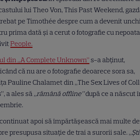
astului lui Theo Von, This Past Weekend, gazd
trebat pe Timothée despre cum a devenit unch
ru prima dată și a cerut o fotografie cu nepoata 
ivit
People.
rul din „A Complete Unknown”
s-a abținut,
icând că nu are o fotografie deoarece sora sa,
ița Pauline Chalamet din „The Sex Lives of Col
s”, a ales să
„rămână offline”
după ce a născut î
tembrie.
 continuat apoi să împărtășească mai multe det
re presupusa situație de trai a surorii sale. „
Ști