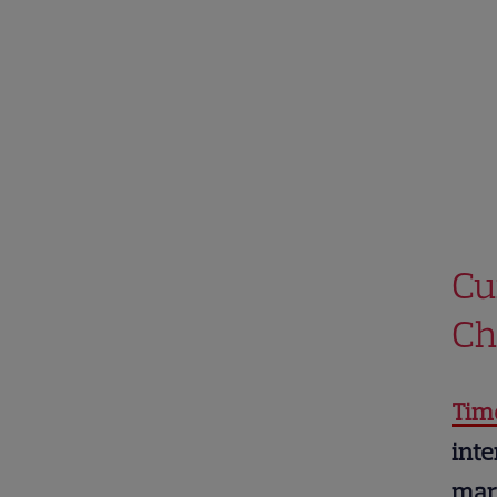
Cu
Ch
Tim
int
mare