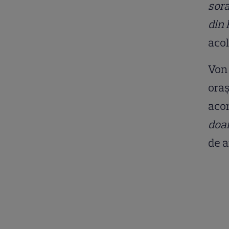
sora
din 
aco
Von 
oraș
aco
doar
de a