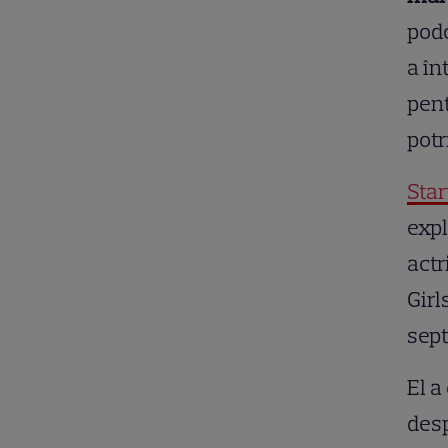
podc
a în
pent
potr
Sta
expl
actr
Girl
sep
El a
desp