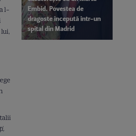
Embid. Povestea de
a l-
dragoste începută într-un
i
spital din Madrid
lui,
lege
n
alii
ți,