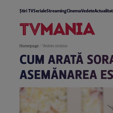
Știri TV
Seriale
Streaming
Cinema
Vedete
Actualita
Homepage
/
Vedete străine
CUM ARATĂ SORA
ASEMĂNAREA EST