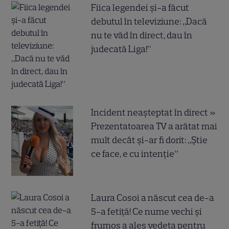
Fiica legendei și-a făcut
debutul în televiziune: „Dacă
nu te văd în direct, dau în
judecată Liga!”
Incident neașteptat în direct »
Prezentatoarea TV a arătat mai
mult decât și-ar fi dorit: „Știe
ce face, e cu intenție”
Laura Cosoi a născut cea de-a
5-a fetiță! Ce nume vechi și
frumos a ales vedeta pentru