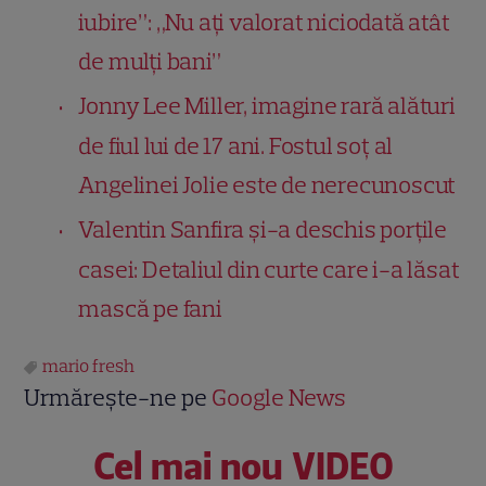
iubire”: „Nu ați valorat niciodată atât
de mulți bani”
Jonny Lee Miller, imagine rară alături
de fiul lui de 17 ani. Fostul soț al
Angelinei Jolie este de nerecunoscut
Valentin Sanfira și-a deschis porțile
casei: Detaliul din curte care i-a lăsat
mască pe fani
mario fresh
Urmărește-ne pe
Google News
Cel mai nou VIDEO