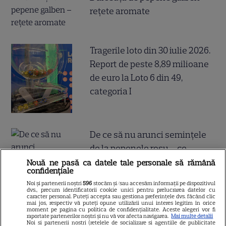
rețete aromate
Tragerile loto din 30 iulie 2026.
Report de peste 8,89 milioane
de euro la Loto 6 din 49,
categoria I
De ce să nu arunci semințele
de la pepenele roșu – ce
beneficii au
Nouă ne pasă ca datele tale personale să rămână
confidențiale
Noi și partenerii noștri
596
stocăm și/sau accesăm informații pe dispozitivul
dvs., precum identificatorii cookie unici pentru prelucrarea datelor cu
caracter personal. Puteți accepta sau gestiona preferințele dvs. făcând clic
mai jos, respectiv vă puteți opune utilizării unui interes legitim în orice
moment pe pagina cu politica de confidențialitate. Aceste alegeri vor fi
Ghidul udării corecte pe timp
raportate partenerilor noștri și nu vă vor afecta navigarea.
Mai multe detalii
Noi si partenerii nostri (retelele de socializare si agentiile de publicitate