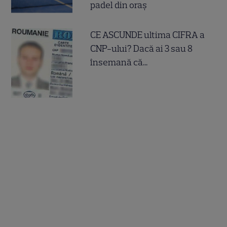
padel din oraș
CE ASCUNDE ultima CIFRA a
CNP-ului? Dacă ai 3 sau 8
însemană că...