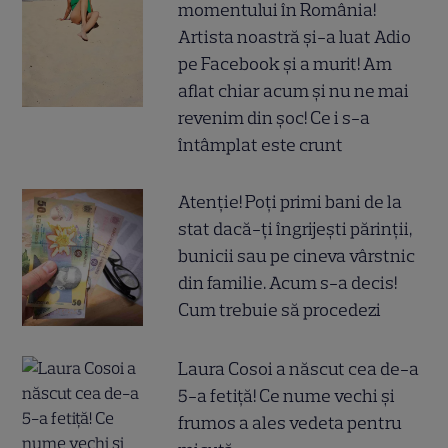
momentului în România!
Artista noastră și-a luat Adio
pe Facebook și a murit! Am
aflat chiar acum și nu ne mai
revenim din șoc! Ce i s-a
întâmplat este crunt
Atenție! Poți primi bani de la
stat dacă-ți îngrijești părinții,
bunicii sau pe cineva vârstnic
din familie. Acum s-a decis!
Cum trebuie să procedezi
Laura Cosoi a născut cea de-a
5-a fetiță! Ce nume vechi și
frumos a ales vedeta pentru