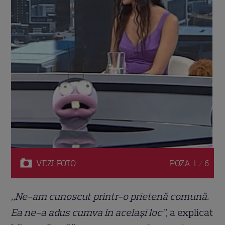
VEZI
FOTO
POZA
1 / 6
„Ne-am cunoscut printr-o prietenă comună.
Ea ne-a adus cumva în același loc”,
a explicat