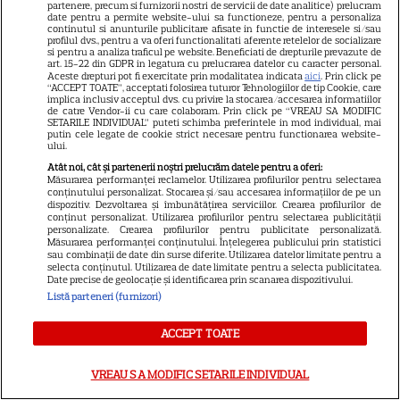
de caniculă: când, cât şi cum
partenere, precum si furnizorii nostri de servicii de date analitice) prelucram
date pentru a permite website-ului sa functioneze, pentru a personaliza
udăm plantele
continutul si anunturile publicitare afisate in functie de interesele si/sau
profilul dvs., pentru a va oferi functionalitati aferente retelelor de socializare
si pentru a analiza traficul pe website. Beneficiati de drepturile prevazute de
art. 15-22 din GDPR in legatura cu prelucrarea datelor cu caracter personal.
Aceste drepturi pot fi exercitate prin modalitatea indicata
aici
. Prin click pe
“ACCEPT TOATE”, acceptati folosirea tuturor Tehnologiilor de tip Cookie, care
implica inclusiv acceptul dvs. cu privire la stocarea/accesarea informatiilor
de catre Vendor-ii cu care colaboram. Prin click pe “VREAU SA MODIFIC
SETARILE INDIVIDUAL” puteti schimba preferintele in mod individual, mai
putin cele legate de cookie strict necesare pentru functionarea website-
ALTE ARTICOLE
ului.
Atât noi, cât și partenerii noștri prelucrăm datele pentru a oferi:
INTERESANTE
Măsurarea performanței reclamelor. Utilizarea profilurilor pentru selectarea
conținutului personalizat. Stocarea și/sau accesarea informațiilor de pe un
dispozitiv. Dezvoltarea și îmbunătățirea serviciilor. Crearea profilurilor de
conținut personalizat. Utilizarea profilurilor pentru selectarea publicității
personalizate. Crearea profilurilor pentru publicitate personalizată.
Măsurarea performanței conținutului. Înțelegerea publicului prin statistici
sau combinații de date din surse diferite. Utilizarea datelor limitate pentru a
NETFLIX
selecta conținutul. Utilizarea de date limitate pentru a selecta publicitatea.
Date precise de geolocație și identificarea prin scanarea dispozitivului.
Noutăți Netflix în august 2026:
Listă parteneri (furnizori)
Robert De Niro, „Nosferatu” și
ACCEPT TOATE
noile sezoane din „Outer
16
Banks” și „Un veac de
VREAU SA MODIFIC SETARILE INDIVIDUAL
singurătate”