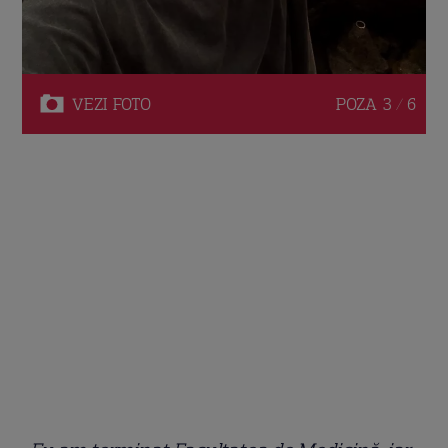
VEZI
FOTO
POZA
3 / 6