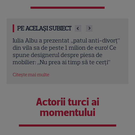
PE ACELAȘI SUBIECT
vorț”
Teo Trandafir, despre viața după ce fiica
Tora 
 Ce
ei, Maia, a plecat de acasă: „Legătura
Dram
dintre noi nu ne-o ia nimeni”
schi
”
Citește mai multe
Citeș
Actorii turci ai
momentului