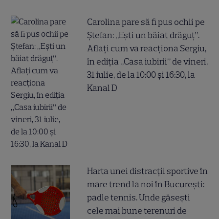
Carolina pare să fi pus ochii pe
Ștefan: „Ești un băiat drăguț”.
Aflați cum va reacționa Sergiu,
în ediția „Casa iubirii” de vineri,
31 iulie, de la 10:00 și 16:30, la
Kanal D
Harta unei distracții sportive în
mare trend la noi în București:
padle tennis. Unde găsești
cele mai bune terenuri de