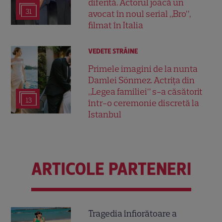
diferită. Actorul joacă un
31
avocat în noul serial „Bro”,
filmat în Italia
VEDETE STRĂINE
Primele imagini de la nunta
Damlei Sönmez. Actrița din
„Legea familiei” s-a căsătorit
13
într-o ceremonie discretă la
Istanbul
ARTICOLE PARTENERI
Tragedia înfiorătoare a