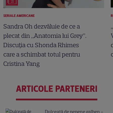
21
SERIALE AMERICANE
R
Sandra Oh dezvăluie de ce a
plecat din „Anatomia lui Grey”.
Discuția cu Shonda Rhimes
care a schimbat totul pentru
Cristina Yang
ARTICOLE PARTENERI
Dulceață de pepene galben –