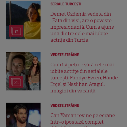
SERIALE TURCEŞTI
Demet Özdemir, vedeta din
„Fata din vis”, are o poveste
impresionantă. Cum a ajuns
12
una dintre cele mai iubite
actrițe din Turcia
VEDETE STRĂINE
Cum își petrec vara cele mai
iubite actrițe din serialele
turcești. Fahriye Evcen, Hande
32
Erçel și Neslihan Atagül,
imagini din vacanță
VEDETE STRĂINE
Can Yaman revine pe ecrane
într-o ipostază complet