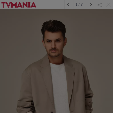
1
/
7