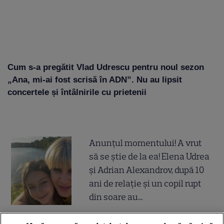
Cum s-a pregătit Vlad Udrescu pentru noul sezon
„Ana, mi-ai fost scrisă în ADN”. Nu au lipsit
concertele și întâlnirile cu prietenii
Anunțul momentului! A vrut
să se știe de la ea! Elena Udrea
și Adrian Alexandrov, după 10
ani de relație și un copil rupt
din soare au...