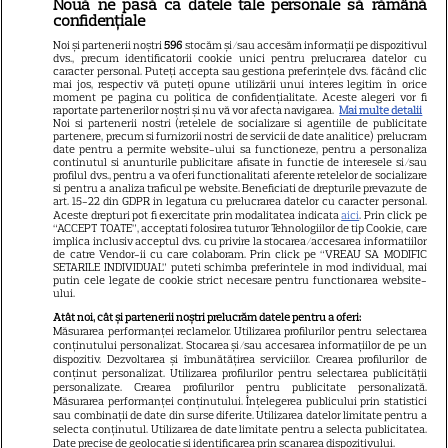
Doliu la TV! Anunțul tragic al
Nouă ne pasă ca datele tale personale să rămână
confidențiale
dimineții a venit acum și
Noi și partenerii noștri
596
stocăm și/sau accesăm informații pe dispozitivul
frânge inimi! A murit subit
dvs., precum identificatorii cookie unici pentru prelucrarea datelor cu
caracter personal. Puteți accepta sau gestiona preferințele dvs. făcând clic
prezentatoarea TV care ani de
mai jos, respectiv vă puteți opune utilizării unui interes legitim în orice
moment pe pagina cu politica de confidențialitate. Aceste alegeri vor fi
zile ne-a adus știri de pe
raportate partenerilor noștri și nu vă vor afecta navigarea.
Mai multe detalii
Noi si partenerii nostri (retelele de socializare si agentiile de publicitate
partenere, precum si furnizorii nostri de servicii de date analitice) prelucram
Litoral
date pentru a permite website-ului sa functioneze, pentru a personaliza
continutul si anunturile publicitare afisate in functie de interesele si/sau
profilul dvs., pentru a va oferi functionalitati aferente retelelor de socializare
si pentru a analiza traficul pe website. Beneficiati de drepturile prevazute de
Jorge, revoltat după ce și-a
art. 15-22 din GDPR in legatura cu prelucrarea datelor cu caracter personal.
Aceste drepturi pot fi exercitate prin modalitatea indicata
aici
. Prin click pe
găsit apartamentul de la mare
“ACCEPT TOATE”, acceptati folosirea tuturor Tehnologiilor de tip Cookie, care
implica inclusiv acceptul dvs. cu privire la stocarea/accesarea informatiilor
devastat. Ce au lăsat în urmă
de catre Vendor-ii cu care colaboram. Prin click pe “VREAU SA MODIFIC
SETARILE INDIVIDUAL” puteti schimba preferintele in mod individual, mai
turiștii este strigător la Cer
putin cele legate de cookie strict necesare pentru functionarea website-
ului.
Atât noi, cât și partenerii noștri prelucrăm datele pentru a oferi:
Măsurarea performanței reclamelor. Utilizarea profilurilor pentru selectarea
conținutului personalizat. Stocarea și/sau accesarea informațiilor de pe un
dispozitiv. Dezvoltarea și îmbunătățirea serviciilor. Crearea profilurilor de
Fiul Deei și al lui Dinu Maxer a
conținut personalizat. Utilizarea profilurilor pentru selectarea publicității
personalizate. Crearea profilurilor pentru publicitate personalizată.
intrat la un liceu de renume
Măsurarea performanței conținutului. Înțelegerea publicului prin statistici
din București. Andreas, admis
sau combinații de date din surse diferite. Utilizarea datelor limitate pentru a
selecta conținutul. Utilizarea de date limitate pentru a selecta publicitatea.
fără meditații, cu note maxime
Date precise de geolocație și identificarea prin scanarea dispozitivului.