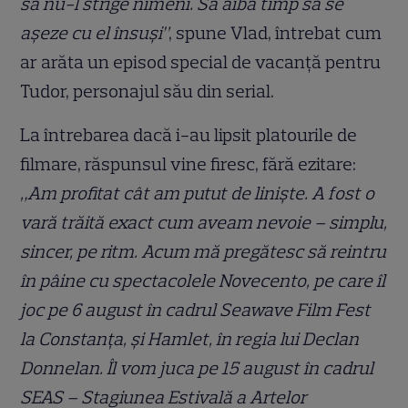
să nu-l strige nimeni. Să aibă timp să se
așeze cu el însuși”
, spune Vlad, întrebat cum
ar arăta un episod special de vacanță pentru
Tudor, personajul său din serial.
La întrebarea dacă i-au lipsit platourile de
filmare, răspunsul vine firesc, fără ezitare:
„Am profitat cât am putut de liniște. A fost o
vară trăită exact cum aveam nevoie – simplu,
sincer, pe ritm. Acum mă pregătesc să reintru
în pâine cu spectacolele Novecento, pe care îl
joc pe 6 august în cadrul Seawave Film Fest
la Constanța, și Hamlet, în regia lui Declan
Donnelan. Îl vom juca pe 15 august în cadrul
SEAS – Stagiunea Estivală a Artelor