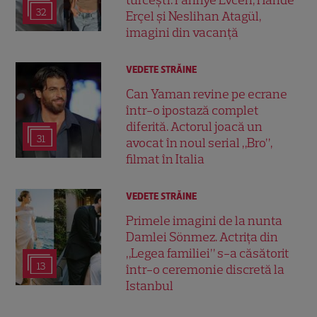
32
Erçel și Neslihan Atagül,
imagini din vacanță
VEDETE STRĂINE
Can Yaman revine pe ecrane
într-o ipostază complet
diferită. Actorul joacă un
31
avocat în noul serial „Bro”,
filmat în Italia
VEDETE STRĂINE
Primele imagini de la nunta
Damlei Sönmez. Actrița din
„Legea familiei” s-a căsătorit
13
într-o ceremonie discretă la
Istanbul