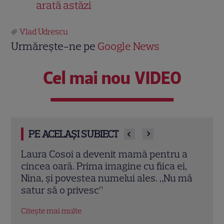
arată astăzi
Vlad Udrescu
Urmărește-ne pe
Google News
Cel mai nou VIDEO
PE ACELAȘI SUBIECT
 a
Iulia Albu a prezentat „patul anti-divorț”
Teo 
i,
din vila sa de peste 1 milion de euro! Ce
ei, 
 mă
spune designerul despre piesa de
dint
mobilier: „Nu prea ai timp să te cerți”
Citeș
Citește mai multe