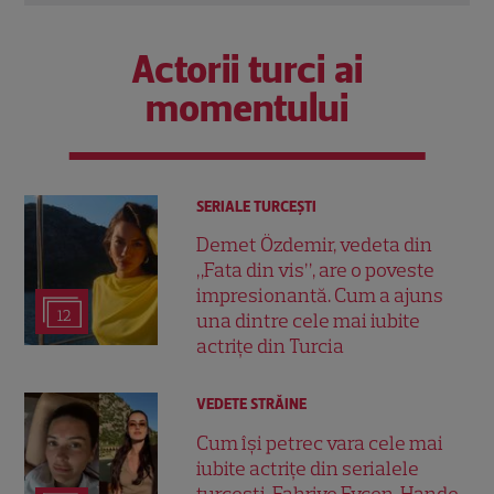
Actorii turci ai
momentului
SERIALE TURCEŞTI
Demet Özdemir, vedeta din
„Fata din vis”, are o poveste
impresionantă. Cum a ajuns
12
una dintre cele mai iubite
actrițe din Turcia
VEDETE STRĂINE
Cum își petrec vara cele mai
iubite actrițe din serialele
turcești. Fahriye Evcen, Hande