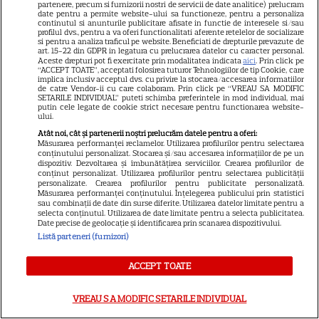
partenere, precum si furnizorii nostri de servicii de date analitice) prelucram
Sandra Oh dezvăluie de ce a
date pentru a permite website-ului sa functioneze, pentru a personaliza
continutul si anunturile publicitare afisate in functie de interesele si/sau
profilul dvs., pentru a va oferi functionalitati aferente retelelor de socializare
plecat din „Anatomia lui Grey”.
si pentru a analiza traficul pe website. Beneficiati de drepturile prevazute de
art. 15-22 din GDPR in legatura cu prelucrarea datelor cu caracter personal.
Aceste drepturi pot fi exercitate prin modalitatea indicata
aici
. Prin click pe
Discuția cu Shonda Rhimes
“ACCEPT TOATE”, acceptati folosirea tuturor Tehnologiilor de tip Cookie, care
implica inclusiv acceptul dvs. cu privire la stocarea/accesarea informatiilor
care a schimbat totul pentru
de catre Vendor-ii cu care colaboram. Prin click pe “VREAU SA MODIFIC
SETARILE INDIVIDUAL” puteti schimba preferintele in mod individual, mai
putin cele legate de cookie strict necesare pentru functionarea website-
Cristina Yang
ului.
Atât noi, cât și partenerii noștri prelucrăm datele pentru a oferi:
Măsurarea performanței reclamelor. Utilizarea profilurilor pentru selectarea
conținutului personalizat. Stocarea și/sau accesarea informațiilor de pe un
dispozitiv. Dezvoltarea și îmbunătățirea serviciilor. Crearea profilurilor de
conținut personalizat. Utilizarea profilurilor pentru selectarea publicității
ARTICOLE PARTENERI
personalizate. Crearea profilurilor pentru publicitate personalizată.
Măsurarea performanței conținutului. Înțelegerea publicului prin statistici
sau combinații de date din surse diferite. Utilizarea datelor limitate pentru a
selecta conținutul. Utilizarea de date limitate pentru a selecta publicitatea.
Date precise de geolocație și identificarea prin scanarea dispozitivului.
Listă parteneri (furnizori)
Horoscop Urania | Previziuni
ACCEPT TOATE
astrologice pentru perioada 1 –
7 august 2026. Venus va intra
VREAU SA MODIFIC SETARILE INDIVIDUAL
în zodia Balanței