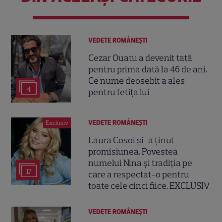
VEDETE ROMÂNEŞTI
Cezar Ouatu a devenit tată
pentru prima dată la 46 de ani.
Ce nume deosebit a ales
4
pentru fetița lui
VEDETE ROMÂNEŞTI
Exclusiv
Laura Cosoi și-a ținut
promisiunea. Povestea
numelui Nina și tradiția pe
17
care a respectat-o pentru
toate cele cinci fiice. EXCLUSIV
VEDETE ROMÂNEŞTI