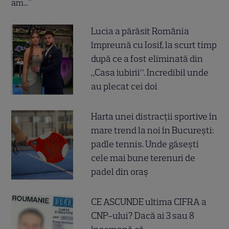
Lucia a părăsit România
împreună cu Iosif, la scurt timp
după ce a fost eliminată din
„Casa iubirii”. Incredibil unde
au plecat cei doi
Harta unei distracții sportive în
mare trend la noi în București:
padle tennis. Unde găsești
cele mai bune terenuri de
padel din oraș
CE ASCUNDE ultima CIFRA a
CNP-ului? Dacă ai 3 sau 8