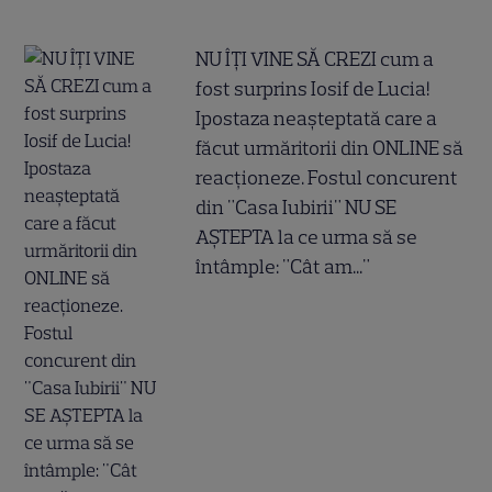
NU ÎȚI VINE SĂ CREZI cum a
fost surprins Iosif de Lucia!
Ipostaza neașteptată care a
făcut urmăritorii din ONLINE să
reacționeze. Fostul concurent
din "Casa Iubirii" NU SE
AȘTEPTA la ce urma să se
întâmple: "Cât am..."