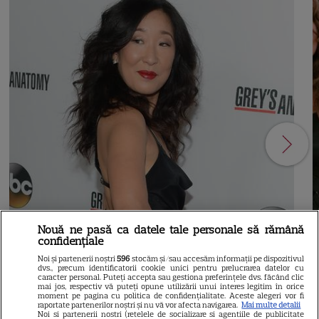
Nouă ne pasă ca datele tale personale să rămână
confidențiale
Noi și partenerii noștri
596
stocăm și/sau accesăm informații pe dispozitivul
21
dvs., precum identificatorii cookie unici pentru prelucrarea datelor cu
caracter personal. Puteți accepta sau gestiona preferințele dvs. făcând clic
mai jos, respectiv vă puteți opune utilizării unui interes legitim în orice
moment pe pagina cu politica de confidențialitate. Aceste alegeri vor fi
SERIALE AMERICANE
R
raportate partenerilor noștri și nu vă vor afecta navigarea.
Mai multe detalii
Noi si partenerii nostri (retelele de socializare si agentiile de publicitate