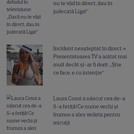
nu te văd în direct, dau în
judecată Liga!”
Incident neașteptat în direct »
Prezentatoarea TV a arătat mai
mult decât și-ar fi dorit: „Știe
ce face, e cu intenție”
Laura Cosoi a născut cea de-a
5-a fetiță! Ce nume vechi și
frumos a ales vedeta pentru
micuță