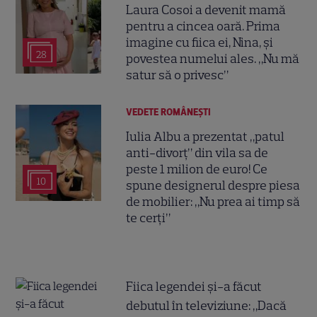
Laura Cosoi a devenit mamă
pentru a cincea oară. Prima
imagine cu fiica ei, Nina, și
28
povestea numelui ales. „Nu mă
satur să o privesc”
VEDETE ROMÂNEŞTI
Iulia Albu a prezentat „patul
anti-divorț” din vila sa de
peste 1 milion de euro! Ce
10
spune designerul despre piesa
de mobilier: „Nu prea ai timp să
te cerți”
Fiica legendei și-a făcut
debutul în televiziune: „Dacă