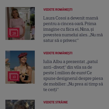
VEDETE ROMÂNEŞTI
Laura Cosoi a devenit mamă
pentru a cincea oară. Prima
imagine cu fiica ei, Nina, și
28
povestea numelui ales. „Nu mă
satur să o privesc”
VEDETE ROMÂNEŞTI
Iulia Albu a prezentat „patul
anti-divorț” din vila sa de
peste 1 milion de euro! Ce
10
spune designerul despre piesa
de mobilier: „Nu prea ai timp să
te cerți”
VEDETE STRĂINE