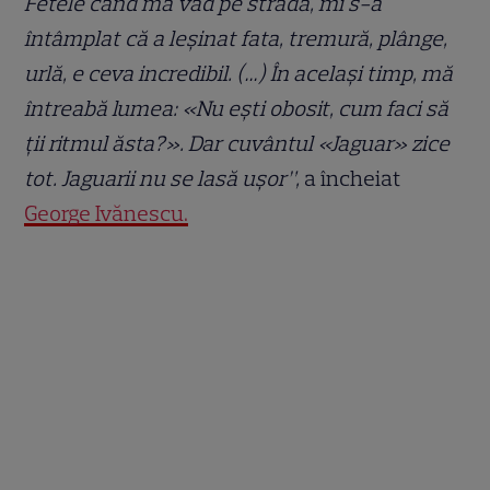
Fetele când mă văd pe stradă, mi s-a
întâmplat că a leșinat fata, tremură, plânge,
urlă, e ceva incredibil. (…) În același timp, mă
întreabă lumea: «Nu ești obosit, cum faci să
ții ritmul ăsta?». Dar cuvântul «Jaguar» zice
tot. Jaguarii nu se lasă ușor”,
a încheiat
George Ivănescu.