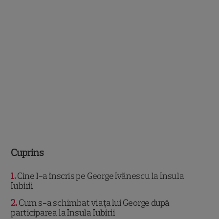
Cuprins
1
Cine l-a înscris pe George Ivănescu la Insula
Iubirii
2
Cum s-a schimbat viața lui George după
participarea la Insula Iubirii