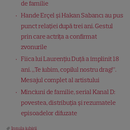
de familie
Hande Erçel și Hakan Sabancı au pus
punct relației după trei ani. Gestul
prin care actrița a confirmat
zvonurile
Fiica lui Laurențiu Duță a împlinit 18
ani. „Te iubim, copilul nostru drag!”.
Mesajul complet al artistului
Minciuni de familie, serial Kanal D:
povestea, distribuția și rezumatele
episoadelor difuzate
Insula iubirii