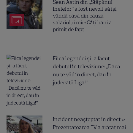
Sean Astin din „Stăpânul
Inelelor” a fost nevoit să își
vândă casa din cauza
14
salariului mic: Câți bani a
primit de fapt
Fiica legendei și-a făcut
debutul în televiziune: „Dacă
nu te văd în direct, dau în
judecată Liga!”
Incident neașteptat în direct »
Prezentatoarea TV a arătat mai