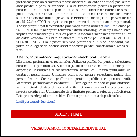
partenere, precum si furnizorii nostri de servicii de date analitice) prelucram
date pentru a permite website-ului sa functioneze, pentru a personaliza
continutul si anunturile publicitare afisate in functie de interesele si/sau
profilul dvs., pentru a va oferi functionalitati aferente retelelor de socializare
si pentru a analiza traficul pe website. Beneficiati de drepturile prevazute de
art. 15-22 din GDPR in legatura cu prelucrarea datelor cu caracter personal.
Aceste drepturi pot fi exercitate prin modalitatea indicata
aici
. Prin click pe
“ACCEPT TOATE”, acceptati folosirea tuturor Tehnologiilor de tip Cookie, care
implica inclusiv acceptul dvs. cu privire la stocarea/accesarea informatiilor
de catre Vendor-ii cu care colaboram. Prin click pe “VREAU SA MODIFIC
SETARILE INDIVIDUAL” puteti schimba preferintele in mod individual, mai
putin cele legate de cookie strict necesare pentru functionarea website-
ului.
21
Atât noi, cât și partenerii noștri prelucrăm datele pentru a oferi:
Măsurarea performanței reclamelor. Utilizarea profilurilor pentru selectarea
conținutului personalizat. Stocarea și/sau accesarea informațiilor de pe un
dispozitiv. Dezvoltarea și îmbunătățirea serviciilor. Crearea profilurilor de
SERIALE AMERICANE
R
conținut personalizat. Utilizarea profilurilor pentru selectarea publicității
personalizate. Crearea profilurilor pentru publicitate personalizată.
Măsurarea performanței conținutului. Înțelegerea publicului prin statistici
Sandra Oh dezvăluie de ce a
sau combinații de date din surse diferite. Utilizarea datelor limitate pentru a
selecta conținutul. Utilizarea de date limitate pentru a selecta publicitatea.
Date precise de geolocație și identificarea prin scanarea dispozitivului.
plecat din „Anatomia lui Grey”.
Listă parteneri (furnizori)
Discuția cu Shonda Rhimes
ACCEPT TOATE
care a schimbat totul pentru
VREAU SA MODIFIC SETARILE INDIVIDUAL
Cristina Yang