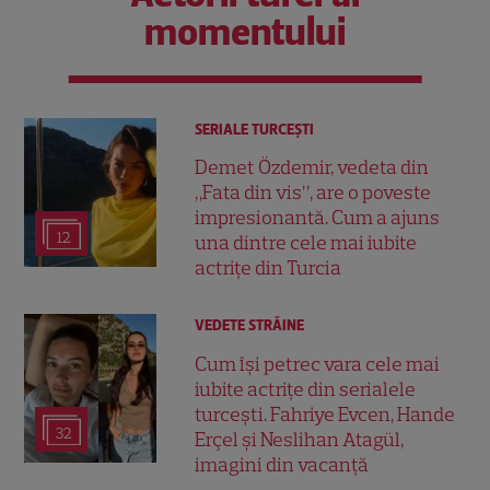
momentului
SERIALE TURCEŞTI
Demet Özdemir, vedeta din
„Fata din vis”, are o poveste
impresionantă. Cum a ajuns
12
una dintre cele mai iubite
actrițe din Turcia
VEDETE STRĂINE
Cum își petrec vara cele mai
iubite actrițe din serialele
turcești. Fahriye Evcen, Hande
32
Erçel și Neslihan Atagül,
imagini din vacanță