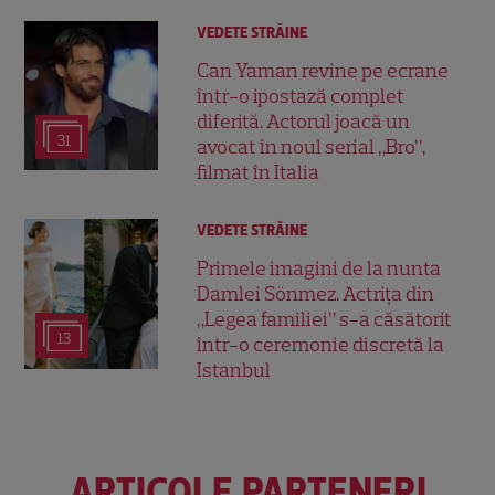
VEDETE STRĂINE
Can Yaman revine pe ecrane
într-o ipostază complet
diferită. Actorul joacă un
31
avocat în noul serial „Bro”,
filmat în Italia
VEDETE STRĂINE
Primele imagini de la nunta
Damlei Sönmez. Actrița din
„Legea familiei” s-a căsătorit
13
într-o ceremonie discretă la
Istanbul
ARTICOLE PARTENERI