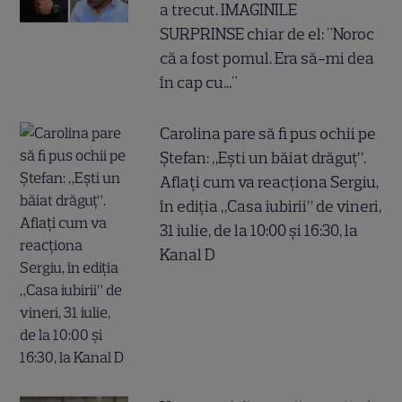
a trecut. IMAGINILE
SURPRINSE chiar de el: "Noroc
că a fost pomul. Era să-mi dea
în cap cu..."
Carolina pare să fi pus ochii pe
Ștefan: „Ești un băiat drăguț”.
Aflați cum va reacționa Sergiu,
în ediția „Casa iubirii” de vineri,
31 iulie, de la 10:00 și 16:30, la
Kanal D