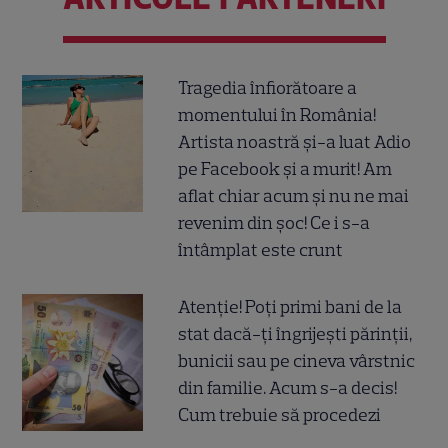
Tragedia înfiorătoare a
momentului în România!
Artista noastră și-a luat Adio
pe Facebook și a murit! Am
aflat chiar acum și nu ne mai
revenim din șoc! Ce i s-a
întâmplat este crunt
Atenție! Poți primi bani de la
stat dacă-ți îngrijești părinții,
bunicii sau pe cineva vârstnic
din familie. Acum s-a decis!
Cum trebuie să procedezi