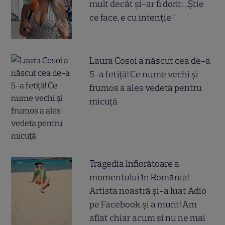
mult decât și-ar fi dorit: „Știe
ce face, e cu intenție”
Laura Cosoi a născut cea de-a
5-a fetiță! Ce nume vechi și
frumos a ales vedeta pentru
micuță
Tragedia înfiorătoare a
momentului în România!
Artista noastră și-a luat Adio
pe Facebook și a murit! Am
aflat chiar acum și nu ne mai