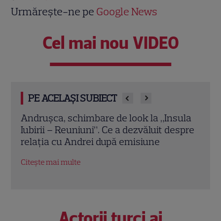
Urmărește-ne pe
Google News
Cel mai nou VIDEO
PE ACELAȘI SUBIECT
ula
Ella a vrut să îl revadă pe Andrei la
Insul
spre
„Insula Iubirii – Reuniuni”, dar fostul
Mare
logodnic a refuzat întâlnirea. Explicația
Ante
lui
revi
Citește mai multe
Citeș
Actorii turci ai