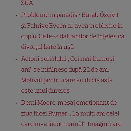
SUA
Probleme în paradis? Burak Özçivit
și Fahriye Evcen ar avea probleme în
cuplu. Ce le-a dat fanilor de înțeles că
divorțul bate la ușă
Actorii serialului „Cei mai frumoși
ani” se întâlnesc după 22 de ani.
Motivul pentru care au decis asta
este unul dureros
Demi Moore, mesaj emoționant de
ziua fiicei Rumer: „La mulți ani celei
care m-a făcut mamă!”. Imagini rare