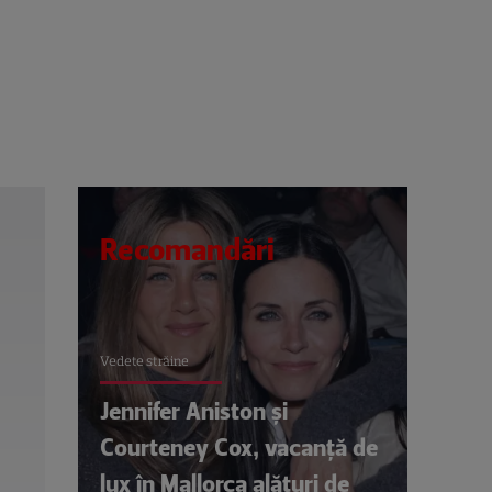
Recomandări
Vedete străine
Jennifer Aniston și
Courteney Cox, vacanță de
lux în Mallorca alături de