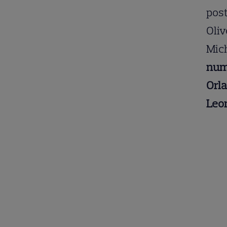
post
Oliv
Mich
numă
Orla
Leo