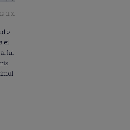
19, 11:01
nd o
a ei
ai lui
cris
timul