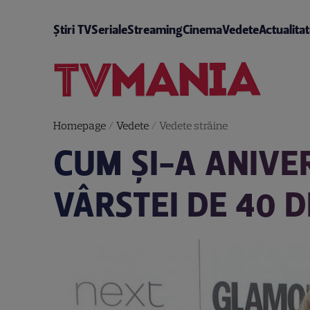
Știri TV
Seriale
Streaming
Cinema
Vedete
Actualita
Homepage
/
Vedete
/
Vedete străine
CUM ȘI-A ANIVE
VÂRSTEI DE 40 D