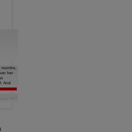
x months,
over her
as
l. And
:53am PDT
a