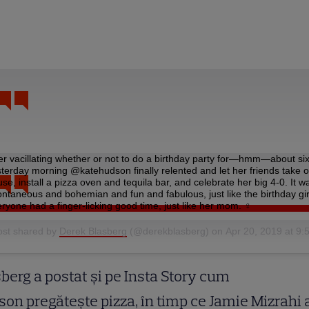
er vacillating whether or not to do a birthday party for—hmm—about si
terday morning @katehudson finally relented and let her friends take 
se, install a pizza oven and tequila bar, and celebrate her big 4-0. It w
ntaneous and bohemian and fun and fabulous, just like the birthday gir
ryone had a finger-licking good time, just like her mom. ‍♀️
ost shared by
Derek Blasberg
(@derekblasberg) on
Apr 20, 2019 at 9
berg a postat și pe Insta Story cum
on pregătește pizza, în timp ce Jamie Mizrahi 