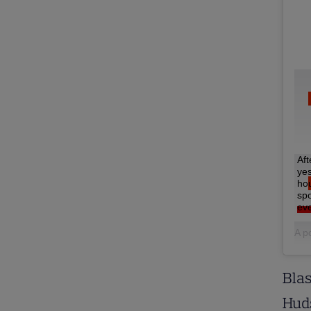
Aft
yes
hou
spo
eve
A p
Blas
Huds