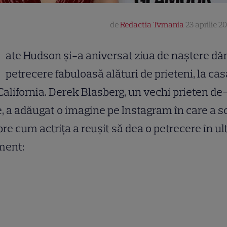
de
Redactia Tvmania
23 aprilie 20
K
ate Hudson și-a aniversat ziua de naștere dâ
petrecere fabuloasă alături de prieteni, la cas
California. Derek Blasberg, un vechi prieten de-
, a adăugat o imagine pe Instagram în care a s
re cum actrița a reușit să dea o petrecere în ul
ent: