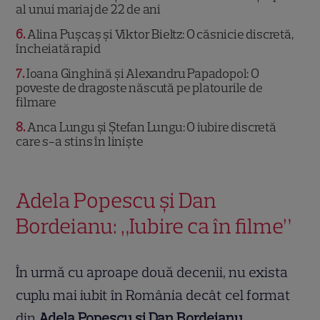
al unui mariaj de 22 de ani
6
Alina Pușcaș și Viktor Bieltz: O căsnicie discretă,
încheiată rapid
7
Ioana Ginghină și Alexandru Papadopol: O
poveste de dragoste născută pe platourile de
filmare
8
Anca Lungu și Ștefan Lungu: O iubire discretă
care s-a stins în liniște
Adela Popescu și Dan
Bordeianu: „Iubire ca în filme”
În urmă cu aproape două decenii, nu exista
cuplu mai iubit în România decât cel format
din
Adela Popescu și Dan Bordeianu
.