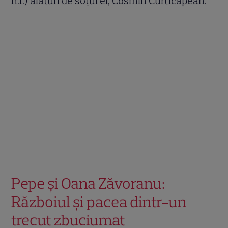
n.r.) alături de soțul ei, Cosmin Curticăpean.
Pepe și Oana Zăvoranu:
Războiul și pacea dintr-un
trecut zbuciumat