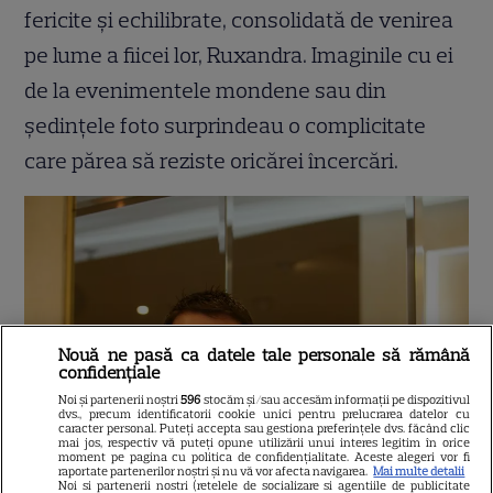
fericite și echilibrate, consolidată de venirea
pe lume a fiicei lor, Ruxandra. Imaginile cu ei
de la evenimentele mondene sau din
ședințele foto surprindeau o complicitate
care părea să reziste oricărei încercări.
Nouă ne pasă ca datele tale personale să rămână
confidențiale
Noi și partenerii noștri
596
stocăm și/sau accesăm informații pe dispozitivul
dvs., precum identificatorii cookie unici pentru prelucrarea datelor cu
caracter personal. Puteți accepta sau gestiona preferințele dvs. făcând clic
mai jos, respectiv vă puteți opune utilizării unui interes legitim în orice
moment pe pagina cu politica de confidențialitate. Aceste alegeri vor fi
raportate partenerilor noștri și nu vă vor afecta navigarea.
Mai multe detalii
Noi si partenerii nostri (retelele de socializare si agentiile de publicitate