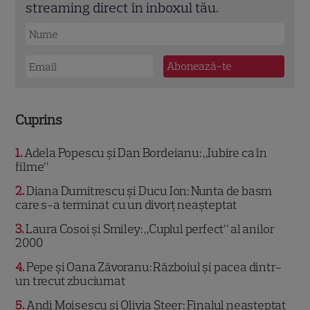
streaming direct în inboxul tău.
Cuprins
1
Adela Popescu și Dan Bordeianu: „Iubire ca în
filme”
2
Diana Dumitrescu și Ducu Ion: Nunta de basm
care s-a terminat cu un divorț neașteptat
3
Laura Cosoi și Smiley: „Cuplul perfect” al anilor
2000
4
Pepe și Oana Zăvoranu: Războiul și pacea dintr-
un trecut zbuciumat
5
Andi Moisescu și Olivia Steer: Finalul neașteptat