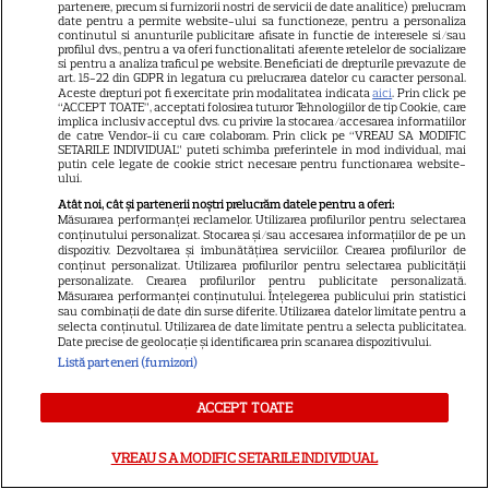
partenere, precum si furnizorii nostri de servicii de date analitice) prelucram
date pentru a permite website-ului sa functioneze, pentru a personaliza
continutul si anunturile publicitare afisate in functie de interesele si/sau
profilul dvs., pentru a va oferi functionalitati aferente retelelor de socializare
si pentru a analiza traficul pe website. Beneficiati de drepturile prevazute de
art. 15-22 din GDPR in legatura cu prelucrarea datelor cu caracter personal.
Aceste drepturi pot fi exercitate prin modalitatea indicata
aici
. Prin click pe
“ACCEPT TOATE”, acceptati folosirea tuturor Tehnologiilor de tip Cookie, care
implica inclusiv acceptul dvs. cu privire la stocarea/accesarea informatiilor
de catre Vendor-ii cu care colaboram. Prin click pe “VREAU SA MODIFIC
SETARILE INDIVIDUAL” puteti schimba preferintele in mod individual, mai
putin cele legate de cookie strict necesare pentru functionarea website-
ului.
Atât noi, cât și partenerii noștri prelucrăm datele pentru a oferi:
Măsurarea performanței reclamelor. Utilizarea profilurilor pentru selectarea
conținutului personalizat. Stocarea și/sau accesarea informațiilor de pe un
dispozitiv. Dezvoltarea și îmbunătățirea serviciilor. Crearea profilurilor de
CLOSE
conținut personalizat. Utilizarea profilurilor pentru selectarea publicității
personalizate. Crearea profilurilor pentru publicitate personalizată.
Măsurarea performanței conținutului. Înțelegerea publicului prin statistici
sau combinații de date din surse diferite. Utilizarea datelor limitate pentru a
selecta conținutul. Utilizarea de date limitate pentru a selecta publicitatea.
Date precise de geolocație și identificarea prin scanarea dispozitivului.
Listă parteneri (furnizori)
VEZI
FOTO
POZA
7 / 9
ACCEPT TOATE
VREAU SA MODIFIC SETARILE INDIVIDUAL
Din păcate, în 2019, vestea divorțului lor a