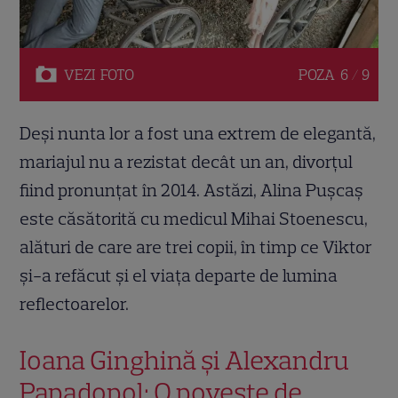
VEZI
FOTO
POZA
6 / 9
Deși nunta lor a fost una extrem de elegantă,
mariajul nu a rezistat decât un an, divorțul
fiind pronunțat în 2014. Astăzi, Alina Pușcaș
este căsătorită cu medicul Mihai Stoenescu,
alături de care are trei copii, în timp ce Viktor
și-a refăcut și el viața departe de lumina
reflectoarelor.
Ioana Ginghină și Alexandru
Papadopol: O poveste de