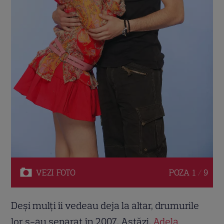
VEZI
FOTO
POZA
1 / 9
Deși mulți îi vedeau deja la altar, drumurile
lor s-au separat în 2007. Astăzi,
Adela