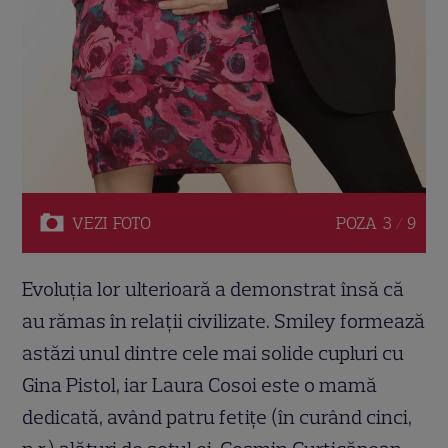
VEZI
FOTO
POZA
3 / 9
Evoluția lor ulterioară a demonstrat însă că
au rămas în relații civilizate. Smiley formează
astăzi unul dintre cele mai solide cupluri cu
Gina Pistol, iar Laura Cosoi este o mamă
dedicată, având patru fetițe (în curând cinci,