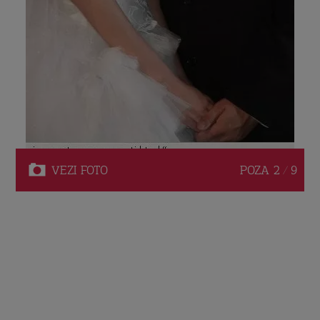
VEZI
FOTO
POZA
2 / 9