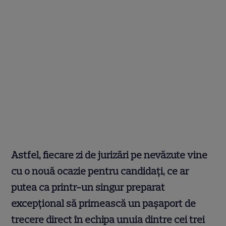
Astfel, fiecare zi de jurizări pe nevăzute vine
cu o nouă ocazie pentru candida
ț
i, ce ar
putea ca printr-un singur preparat
excep
ț
ional s
ă
primească un pa
ș
aport de
trecere direct în echipa unuia dintre cei trei