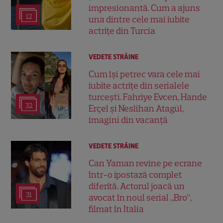
impresionantă. Cum a ajuns
12
una dintre cele mai iubite
actrițe din Turcia
VEDETE STRĂINE
Cum își petrec vara cele mai
iubite actrițe din serialele
turcești. Fahriye Evcen, Hande
32
Erçel și Neslihan Atagül,
imagini din vacanță
VEDETE STRĂINE
Can Yaman revine pe ecrane
într-o ipostază complet
diferită. Actorul joacă un
31
avocat în noul serial „Bro”,
filmat în Italia