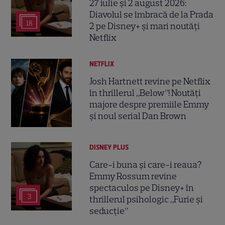
27 iulie și 2 august 2026:
Diavolul se îmbracă de la Prada
18
2 pe Disney+ și mari noutăți
Netflix
NETFLIX
Josh Hartnett revine pe Netflix
în thrillerul „Below”! Noutăți
majore despre premiile Emmy
și noul serial Dan Brown
DISNEY PLUS
Care-i buna și care-i reaua?
Emmy Rossum revine
spectaculos pe Disney+ în
3
thrillerul psihologic „Furie și
seducție”