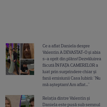
Ce a aflat Daniela despre
Valentin A DEVASTAT-O și abia
s-a oprit din plâns! Dezvăluirea
făcută ÎN FAȚA CAMERELOR a
luat prin surprindere chiar și
fanii emisiunii Casa Iubirii: "Nu
mă așteptam! Am aflat..."
Relația dintre Valentin și
Daniela este pusă sub semnul