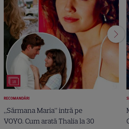
18
RECOMANDĂRI
S
„Sărmana Maria” intră pe
VOYO. Cum arată Thalía la 30