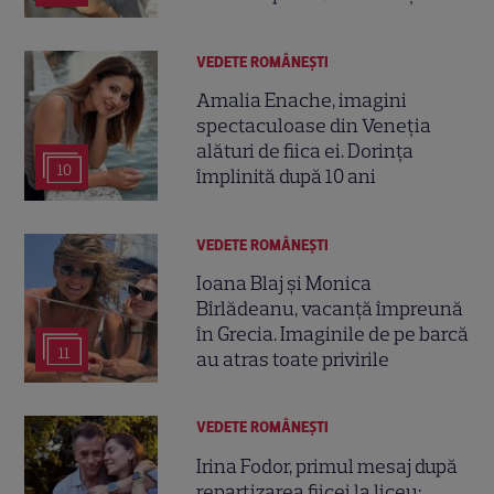
VEDETE ROMÂNEŞTI
Amalia Enache, imagini
spectaculoase din Veneția
alături de fiica ei. Dorința
10
împlinită după 10 ani
VEDETE ROMÂNEŞTI
Ioana Blaj și Monica
Bîrlădeanu, vacanță împreună
în Grecia. Imaginile de pe barcă
11
au atras toate privirile
VEDETE ROMÂNEŞTI
Irina Fodor, primul mesaj după
repartizarea fiicei la liceu: