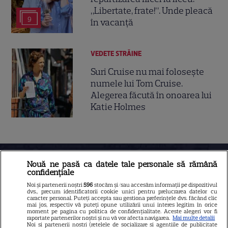
„Libertate, frate!”. Unde pleacă
9
în vacanță
VEDETE STRĂINE
Suri Cruise nu mai folosește
numele lui Tom Cruise.
Alegerea făcută în onoarea lui
Katie Holmes
Nouă ne pasă ca datele tale personale să rămână
confidențiale
Noi și partenerii noștri
596
stocăm și/sau accesăm informații pe dispozitivul
dvs., precum identificatorii cookie unici pentru prelucrarea datelor cu
caracter personal. Puteți accepta sau gestiona preferințele dvs. făcând clic
mai jos, respectiv vă puteți opune utilizării unui interes legitim în orice
moment pe pagina cu politica de confidențialitate. Aceste alegeri vor fi
raportate partenerilor noștri și nu vă vor afecta navigarea.
Mai multe detalii
Despre Tvmania
Noi si partenerii nostri (retelele de socializare si agentiile de publicitate