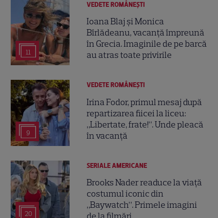
VEDETE ROMÂNEŞTI
Ioana Blaj și Monica
Bîrlădeanu, vacanță împreună
în Grecia. Imaginile de pe barcă
11
au atras toate privirile
VEDETE ROMÂNEŞTI
Irina Fodor, primul mesaj după
repartizarea fiicei la liceu:
„Libertate, frate!”. Unde pleacă
9
în vacanță
SERIALE AMERICANE
Brooks Nader readuce la viață
costumul iconic din
„Baywatch”. Primele imagini
20
de la filmări