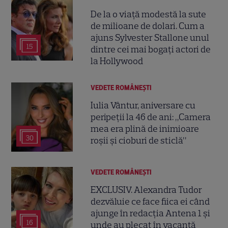
De la o viață modestă la sute
de milioane de dolari. Cum a
ajuns Sylvester Stallone unul
15
dintre cei mai bogați actori de
la Hollywood
VEDETE ROMÂNEŞTI
Iulia Vântur, aniversare cu
peripeții la 46 de ani: „Camera
mea era plină de inimioare
30
roșii și cioburi de sticlă”
VEDETE ROMÂNEŞTI
EXCLUSIV. Alexandra Tudor
dezvăluie ce face fiica ei când
ajunge în redacția Antena 1 și
16
unde au plecat în vacanță