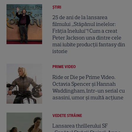
ȘTIRI
25 de ani de la lansarea
filmului „Stăpânul inelelor:
Frăția Inelului”! Cum a creat
Peter Jackson una dintre cele
mai iubite producții fantasy din
istorie
PRIME VIDEO
Ride or Die pe Prime Video.
Octavia Spencer și Hannah
Waddingham, într-un serial cu
asasini, umor și multă acțiune
VEDETE STRĂINE
Lansarea thrillerului SF