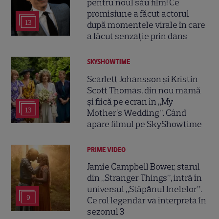
pentru noul său film! Ce
promisiune a făcut actorul
13
după momentele virale în care
a făcut senzație prin dans
SKYSHOWTIME
Scarlett Johansson și Kristin
Scott Thomas, din nou mamă
și fiică pe ecran în „My
13
Mother's Wedding”. Când
apare filmul pe SkyShowtime
PRIME VIDEO
Jamie Campbell Bower, starul
din „Stranger Things”, intră în
universul „Stăpânul Inelelor”.
9
Ce rol legendar va interpreta în
sezonul 3