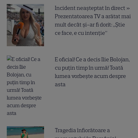
Incident neașteptat în direct »
Prezentatoarea TV a arătat mai
mult decât și-ar fi dorit: „Știe
ce face, e cu intenție”
E oficial! Ce a decis Ilie Bolojan,
cu puțin timp în urmă! Toată
lumea vorbește acum despre
asta
Tragedia înfiorătoare a