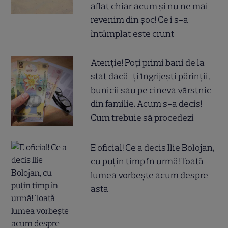
aflat chiar acum și nu ne mai
revenim din șoc! Ce i s-a
întâmplat este crunt
Atenție! Poți primi bani de la
stat dacă-ți îngrijești părinții,
bunicii sau pe cineva vârstnic
din familie. Acum s-a decis!
Cum trebuie să procedezi
E oficial! Ce a decis Ilie Bolojan,
cu puțin timp în urmă! Toată
lumea vorbește acum despre
asta