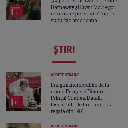
„Capătul Străzii Stejar”: Anne
Hathaway și Ewan McGregor,
7
înfruntare preistorică într-o
suburbie americană
ŞTIRI
VEDETE STRĂINE
Imagini memorabile de la
nunta Prințesei Diana cu
Prințul Charles. Detalii
18
fascinante de la ceremonia
regală din 1981
VEDETE STRĂINE