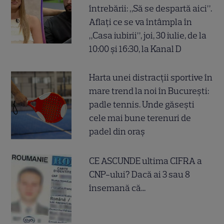
întrebării: „Să se despartă aici”.
Aflați ce se va întâmpla în
„Casa iubirii”, joi, 30 iulie, de la
10:00 și 16:30, la Kanal D
Harta unei distracții sportive în
mare trend la noi în București:
padle tennis. Unde găsești
cele mai bune terenuri de
padel din oraș
CE ASCUNDE ultima CIFRA a
CNP-ului? Dacă ai 3 sau 8
însemană că...