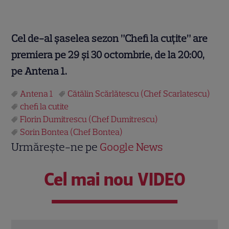
Cel de-al
ș
aselea sezon ”Chefi la cu
ț
ite
”
are
premiera pe 29
ș
i 30 octombrie, de la 20:00,
pe Antena 1.
Antena 1
Cătălin Scărlătescu (Chef Scarlatescu)
chefi la cutite
Florin Dumitrescu (Chef Dumitrescu)
Sorin Bontea (Chef Bontea)
Urmărește-ne pe
Google News
Cel mai nou VIDEO