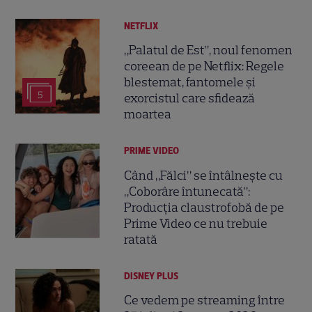
NETFLIX
„Palatul de Est”, noul fenomen
coreean de pe Netflix: Regele
blestemat, fantomele și
5
exorcistul care sfidează
moartea
PRIME VIDEO
Când „Fălci” se întâlnește cu
„Coborâre întunecată”:
Producția claustrofobă de pe
Prime Video ce nu trebuie
ratată
DISNEY PLUS
Ce vedem pe streaming între