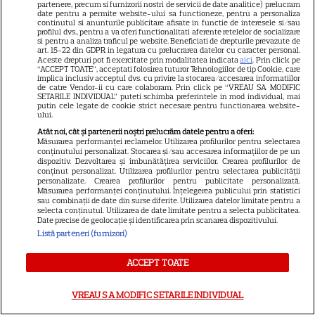
partenere, precum si furnizorii nostri de servicii de date analitice) prelucram
date pentru a permite website-ului sa functioneze, pentru a personaliza
Contact
continutul si anunturile publicitare afisate in functie de interesele si/sau
profilul dvs., pentru a va oferi functionalitati aferente retelelor de socializare
Contacte televiziuni
si pentru a analiza traficul pe website. Beneficiati de drepturile prevazute de
art. 15-22 din GDPR in legatura cu prelucrarea datelor cu caracter personal.
Abonamente
Aceste drepturi pot fi exercitate prin modalitatea indicata
aici
. Prin click pe
“ACCEPT TOATE”, acceptati folosirea tuturor Tehnologiilor de tip Cookie, care
implica inclusiv acceptul dvs. cu privire la stocarea/accesarea informatiilor
Publicitate
de catre Vendor-ii cu care colaboram. Prin click pe “VREAU SA MODIFIC
SETARILE INDIVIDUAL” puteti schimba preferintele in mod individual, mai
Termeni și condiții
putin cele legate de cookie strict necesare pentru functionarea website-
ului.
Despre cookies
Atât noi, cât și partenerii noștri prelucrăm datele pentru a oferi:
Politica de confidenţialitate
Măsurarea performanței reclamelor. Utilizarea profilurilor pentru selectarea
conținutului personalizat. Stocarea și/sau accesarea informațiilor de pe un
dispozitiv. Dezvoltarea și îmbunătățirea serviciilor. Crearea profilurilor de
Sitemap
conținut personalizat. Utilizarea profilurilor pentru selectarea publicității
personalizate. Crearea profilurilor pentru publicitate personalizată.
Măsurarea performanței conținutului. Înțelegerea publicului prin statistici
sau combinații de date din surse diferite. Utilizarea datelor limitate pentru a
selecta conținutul. Utilizarea de date limitate pentru a selecta publicitatea.
Date precise de geolocație și identificarea prin scanarea dispozitivului.
Listă parteneri (furnizori)
NUMĂRUL CURENT
ACCEPT TOATE
ABONEAZA-TE LA REVISTĂ
VREAU SA MODIFIC SETARILE INDIVIDUAL