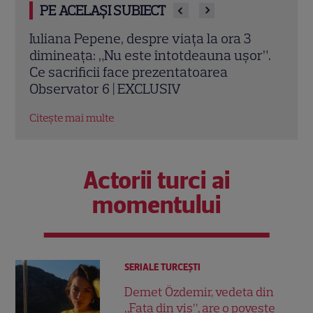
PE ACELAȘI SUBIECT
Poftiți pe la noi – Poftiți la întrecere, 27
Top 
r”.
iulie 2026: Iulia Albu, Victor Slav și Selina
istor
intră în competiție. Ce surpriză le
comp
pregătește Nea Mărin
Citeș
Citește mai multe
Actorii turci ai
momentului
SERIALE TURCEŞTI
Demet Özdemir, vedeta din
„Fata din vis”, are o poveste