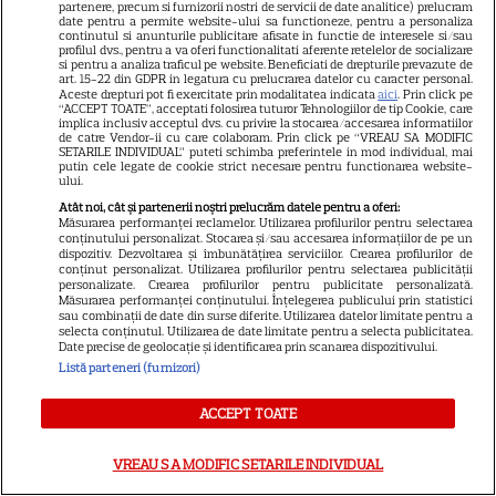
partenere, precum si furnizorii nostri de servicii de date analitice) prelucram
date pentru a permite website-ului sa functioneze, pentru a personaliza
Tom Holland, decizie radicală
continutul si anunturile publicitare afisate in functie de interesele si/sau
profilul dvs., pentru a va oferi functionalitati aferente retelelor de socializare
pentru noul său film! Ce
si pentru a analiza traficul pe website. Beneficiati de drepturile prevazute de
art. 15-22 din GDPR in legatura cu prelucrarea datelor cu caracter personal.
promisiune a făcut actorul
Aceste drepturi pot fi exercitate prin modalitatea indicata
aici
. Prin click pe
13
după momentele virale în care
“ACCEPT TOATE”, acceptati folosirea tuturor Tehnologiilor de tip Cookie, care
implica inclusiv acceptul dvs. cu privire la stocarea/accesarea informatiilor
a făcut senzație prin dans
de catre Vendor-ii cu care colaboram. Prin click pe “VREAU SA MODIFIC
SETARILE INDIVIDUAL” puteti schimba preferintele in mod individual, mai
putin cele legate de cookie strict necesare pentru functionarea website-
ului.
SKYSHOWTIME
Atât noi, cât și partenerii noștri prelucrăm datele pentru a oferi:
Măsurarea performanței reclamelor. Utilizarea profilurilor pentru selectarea
Scarlett Johansson și Kristin
conținutului personalizat. Stocarea și/sau accesarea informațiilor de pe un
dispozitiv. Dezvoltarea și îmbunătățirea serviciilor. Crearea profilurilor de
Scott Thomas, din nou mamă
conținut personalizat. Utilizarea profilurilor pentru selectarea publicității
și fiică pe ecran în „My
personalizate. Crearea profilurilor pentru publicitate personalizată.
Măsurarea performanței conținutului. Înțelegerea publicului prin statistici
13
Mother's Wedding”. Când
sau combinații de date din surse diferite. Utilizarea datelor limitate pentru a
selecta conținutul. Utilizarea de date limitate pentru a selecta publicitatea.
apare filmul pe SkyShowtime
Date precise de geolocație și identificarea prin scanarea dispozitivului.
Listă parteneri (furnizori)
PRIME VIDEO
ACCEPT TOATE
Jamie Campbell Bower, starul
din „Stranger Things”, intră în
VREAU SA MODIFIC SETARILE INDIVIDUAL
universul „Stăpânul Inelelor”.