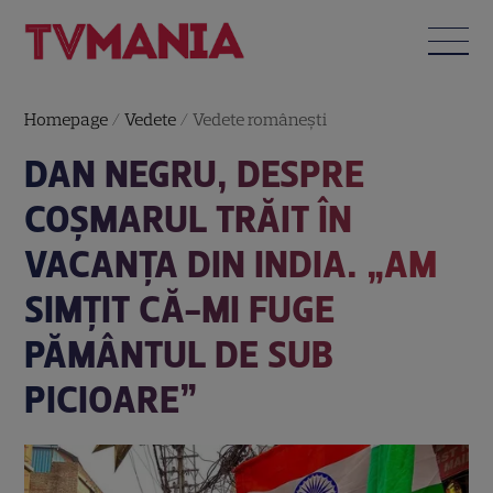
Homepage
/
Vedete
/
Vedete româneşti
DAN NEGRU, DESPRE
COȘMARUL TRĂIT ÎN
VACANȚA DIN INDIA. „AM
SIMȚIT CĂ-MI FUGE
PĂMÂNTUL DE SUB
PICIOARE”