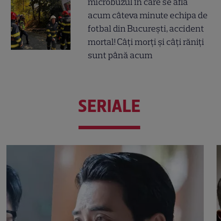
microbuzul în care se afla
acum câteva minute echipa de
fotbal din București, accident
mortal! Câți morți și câți răniți
sunt până acum
SERIALE