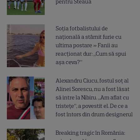
pentru Steaua
Soția fotbalistului de
națională a stârnit furie cu
ultima postare » Fanii au
reacționat dur: „Cum să spui
așa ceva?”
Alexandru Ciucu, fostul soț al
Alinei Sorescu, nu a fost lăsat
să intre la Nibiru. „Am aflat cu
tristețe”, a povestit el. De ce a
fost întors din drum designerul
Breaking tragic în România: