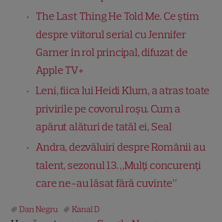
The Last Thing He Told Me. Ce știm
despre viitorul serial cu Jennifer
Garner în rol principal, difuzat de
Apple TV+
Leni, fiica lui Heidi Klum, a atras toate
privirile pe covorul roșu. Cum a
apărut alături de tatăl ei, Seal
Andra, dezvăluiri despre Românii au
talent, sezonul 13. „Mulți concurenți
care ne-au lăsat fără cuvinte”
Dan Negru
Kanal D