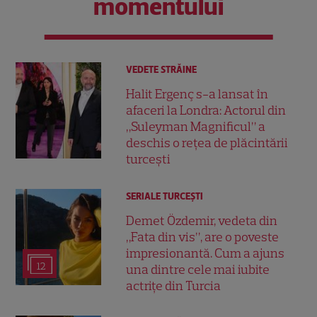
momentului
VEDETE STRĂINE
Halit Ergenç s-a lansat în
afaceri la Londra: Actorul din
„Suleyman Magnificul” a
deschis o rețea de plăcintării
turcești
SERIALE TURCEŞTI
Demet Özdemir, vedeta din
„Fata din vis”, are o poveste
impresionantă. Cum a ajuns
12
una dintre cele mai iubite
actrițe din Turcia