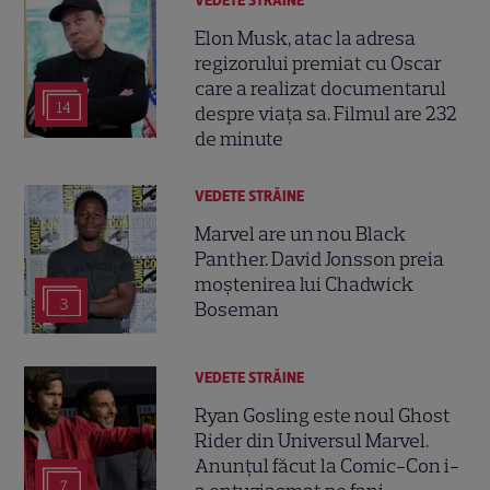
VEDETE STRĂINE
Elon Musk, atac la adresa
regizorului premiat cu Oscar
care a realizat documentarul
14
despre viața sa. Filmul are 232
de minute
VEDETE STRĂINE
Marvel are un nou Black
Panther. David Jonsson preia
moștenirea lui Chadwick
3
Boseman
VEDETE STRĂINE
Ryan Gosling este noul Ghost
Rider din Universul Marvel.
Anunțul făcut la Comic-Con i-
7