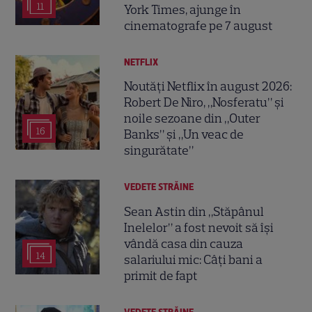
11
York Times, ajunge în
cinematografe pe 7 august
NETFLIX
Noutăți Netflix în august 2026:
Robert De Niro, „Nosferatu” și
noile sezoane din „Outer
16
Banks” și „Un veac de
singurătate”
VEDETE STRĂINE
Sean Astin din „Stăpânul
Inelelor” a fost nevoit să își
vândă casa din cauza
14
salariului mic: Câți bani a
primit de fapt