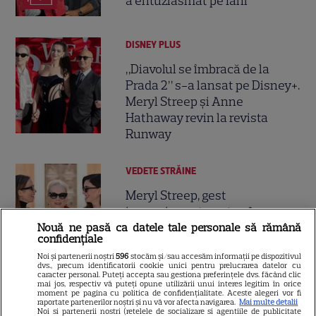
a entuziasmat pe fani
DISNEY PLUS
„Diavolul se îmbracă de la
Prada 2” s-a lansat pe Disney+.
Meryl Streep și Anne
Hathaway revin la revista
Runway
VEDETE STRĂINE
Meryl Streep, gest
impresionant pentru Anne
Hathaway și Emily Blunt la
Nouă ne pasă ca datele tale personale să rămână
confidențiale
9
„Diavolul se îmbracă de la
Noi și partenerii noștri
596
stocăm și/sau accesăm informații pe dispozitivul
Prada 2”. Ce salarii ar fi primit
dvs., precum identificatorii cookie unici pentru prelucrarea datelor cu
actrițele
caracter personal. Puteți accepta sau gestiona preferințele dvs. făcând clic
mai jos, respectiv vă puteți opune utilizării unui interes legitim în orice
moment pe pagina cu politica de confidențialitate. Aceste alegeri vor fi
raportate partenerilor noștri și nu vă vor afecta navigarea.
Mai multe detalii
Noi si partenerii nostri (retelele de socializare si agentiile de publicitate
VEDETE STRĂINE