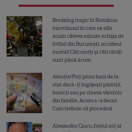
Breaking tragic în România:
microbuzul în care se afla
acum câteva minute echipa de
fotbal din București, accident
mortal! Câți morți și câți răniți
sunt până acum
Atenție! Poți primi bani de la
stat dacă-ți îngrijești părinții,
bunicii sau pe cineva vârstnic
din familie. Acum s-a decis!
Cum trebuie să procedezi
Alexandru Ciucu, fostul soț al