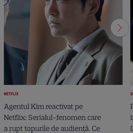
NETFLIX
S
Agentul Kim reactivat pe
Netflix: Serialul-fenomen care
a rupt topurile de audiență. Ce