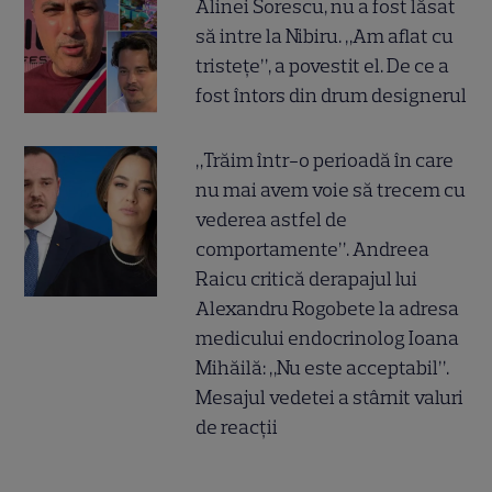
Alinei Sorescu, nu a fost lăsat
să intre la Nibiru. „Am aflat cu
tristețe”, a povestit el. De ce a
fost întors din drum designerul
„Trăim într-o perioadă în care
nu mai avem voie să trecem cu
vederea astfel de
comportamente”. Andreea
Raicu critică derapajul lui
Alexandru Rogobete la adresa
medicului endocrinolog Ioana
Mihăilă: „Nu este acceptabil”.
Mesajul vedetei a stârnit valuri
de reacții