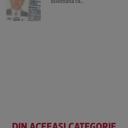
însemană că...
DIN ACEEAȘI CATEGORIE