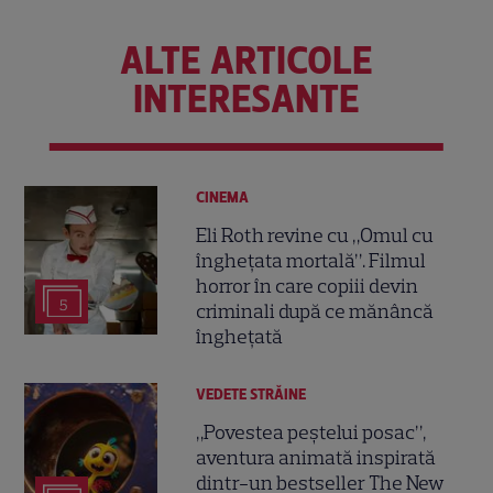
ALTE ARTICOLE
INTERESANTE
CINEMA
Eli Roth revine cu „Omul cu
înghețata mortală”. Filmul
horror în care copiii devin
5
criminali după ce mănâncă
înghețată
VEDETE STRĂINE
„Povestea peștelui posac”,
aventura animată inspirată
dintr-un bestseller The New