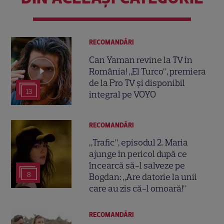
RECOMANDĂRI
Can Yaman revine la TV în
România! „El Turco”, premiera
de la Pro TV și disponibil
13
integral pe VOYO
RECOMANDĂRI
„Trafic”, episodul 2. Maria
ajunge în pericol după ce
încearcă să-l salveze pe
8
Bogdan: „Are datorie la unii
care au zis că-l omoară!”
RECOMANDĂRI