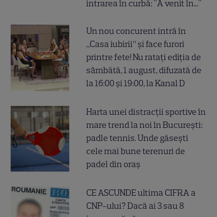
intrarea în curbă: "A venit în..."
Un nou concurent intră în
„Casa iubirii” și face furori
printre fete! Nu ratați ediția de
sâmbătă, 1 august, difuzată de
la 16:00 și 19:00, la Kanal D
Harta unei distracții sportive în
mare trend la noi în București:
padle tennis. Unde găsești
cele mai bune terenuri de
padel din oraș
CE ASCUNDE ultima CIFRA a
CNP-ului? Dacă ai 3 sau 8