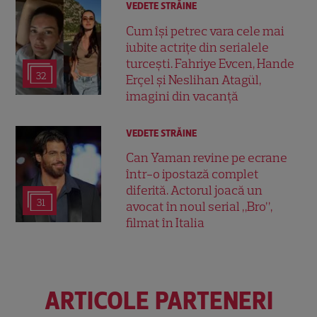
VEDETE STRĂINE
Cum își petrec vara cele mai
iubite actrițe din serialele
turcești. Fahriye Evcen, Hande
32
Erçel și Neslihan Atagül,
imagini din vacanță
VEDETE STRĂINE
Can Yaman revine pe ecrane
într-o ipostază complet
diferită. Actorul joacă un
31
avocat în noul serial „Bro”,
filmat în Italia
ARTICOLE PARTENERI