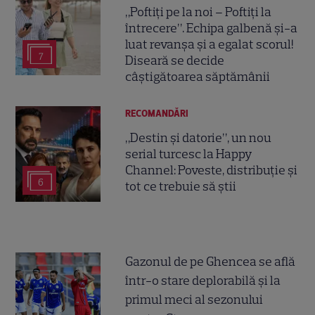
„Poftiți pe la noi – Poftiți la
întrecere”. Echipa galbenă și-a
luat revanșa și a egalat scorul!
7
Diseară se decide
câștigătoarea săptămânii
RECOMANDĂRI
„Destin și datorie”, un nou
serial turcesc la Happy
Channel: Poveste, distribuție și
6
tot ce trebuie să știi
Gazonul de pe Ghencea se află
într-o stare deplorabilă și la
primul meci al sezonului