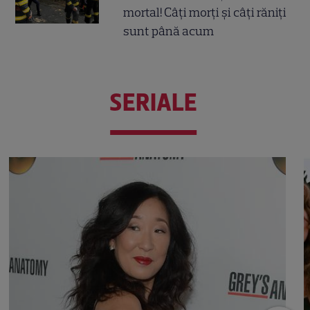
mortal! Câți morți și câți răniți
sunt până acum
SERIALE