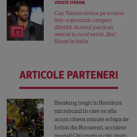
VEDETE STRĂINE
Can Yaman revine pe ecrane
într-o ipostază complet
diferită. Actorul joacă un
31
avocat în noul serial „Bro”,
filmat în Italia
ARTICOLE PARTENERI
Breaking tragic în România:
microbuzul în care se afla
acum câteva minute echipa de
fotbal din București, accident
mortal! Câți morți și câți răniți