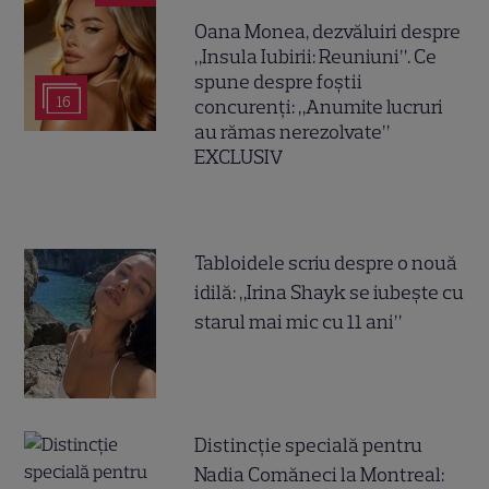
Oana Monea, dezvăluiri despre
„Insula Iubirii: Reuniuni”. Ce
spune despre foștii
16
concurenți: „Anumite lucruri
au rămas nerezolvate”
EXCLUSIV
Tabloidele scriu despre o nouă
idilă: „Irina Shayk se iubește cu
starul mai mic cu 11 ani”
Distincție specială pentru
Nadia Comăneci la Montreal: