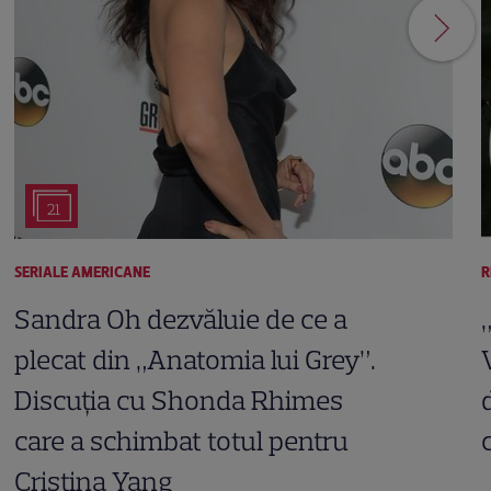
21
SERIALE AMERICANE
R
Sandra Oh dezvăluie de ce a
plecat din „Anatomia lui Grey”.
Discuția cu Shonda Rhimes
care a schimbat totul pentru
Cristina Yang