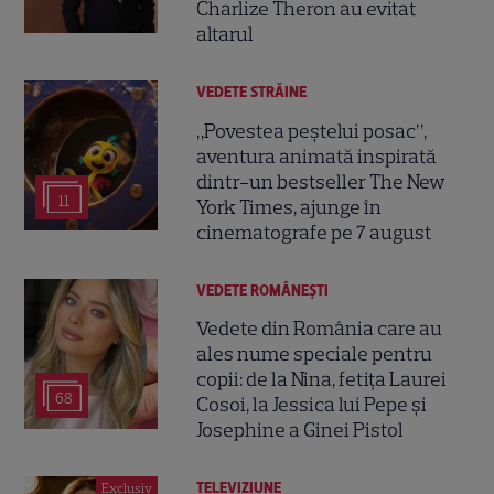
Charlize Theron au evitat
altarul
VEDETE STRĂINE
„Povestea peștelui posac”,
aventura animată inspirată
dintr-un bestseller The New
11
York Times, ajunge în
cinematografe pe 7 august
VEDETE ROMÂNEŞTI
Vedete din România care au
ales nume speciale pentru
copii: de la Nina, fetița Laurei
68
Cosoi, la Jessica lui Pepe și
Josephine a Ginei Pistol
TELEVIZIUNE
Exclusiv