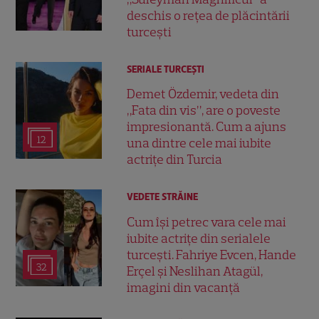
deschis o rețea de plăcintării
turcești
SERIALE TURCEŞTI
Demet Özdemir, vedeta din
„Fata din vis”, are o poveste
impresionantă. Cum a ajuns
12
una dintre cele mai iubite
actrițe din Turcia
VEDETE STRĂINE
Cum își petrec vara cele mai
iubite actrițe din serialele
turcești. Fahriye Evcen, Hande
32
Erçel și Neslihan Atagül,
imagini din vacanță