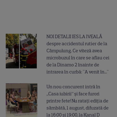
NOI DETALII IES LA IVEALĂ
despre accidentul rutier de la
Câmpulung. Ce viteză avea
microbuzul în care se aflau cei
de la Dinamo 2 înainte de
intrarea în curbă: "A venit în..."
Un nou concurent intră în
„Casa iubirii” și face furori
printre fete! Nu ratați ediția de
sâmbătă, 1 august, difuzată de
la 16:00 și 19:00, la Kanal D