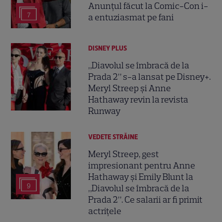
Anunțul făcut la Comic-Con i-
7
a entuziasmat pe fani
DISNEY PLUS
„Diavolul se îmbracă de la
Prada 2” s-a lansat pe Disney+.
Meryl Streep și Anne
Hathaway revin la revista
Runway
VEDETE STRĂINE
Meryl Streep, gest
impresionant pentru Anne
Hathaway și Emily Blunt la
9
„Diavolul se îmbracă de la
Prada 2”. Ce salarii ar fi primit
actrițele