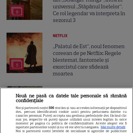
universul „Stăpânul Inelelor”.
9
Ce rol legendar va interpreta în
sezonul 3
NETFLIX
„Palatul de Est”, noul fenomen
coreean de pe Netflix: Regele
blestemat, fantomele și
5
exorcistul care sfidează
moartea
PRIME VIDEO
Nouă ne pasă ca datele tale personale să rămână
Când „Fălci” se întâlnește cu
confidențiale
„Coborâre întunecată”:
Noi și partenerii noștri
596
stocăm și/sau accesăm informații pe dispozitivul
dvs., precum identificatorii cookie unici pentru prelucrarea datelor cu
Producția claustrofobă de pe
caracter personal. Puteți accepta sau gestiona preferințele dvs. făcând clic
Prime Video ce nu trebuie
mai jos, respectiv vă puteți opune utilizării unui interes legitim în orice
moment pe pagina cu politica de confidențialitate. Aceste alegeri vor fi
ratată
raportate partenerilor noștri și nu vă vor afecta navigarea.
Mai multe detalii
Noi si partenerii nostri (retelele de socializare si agentiile de publicitate