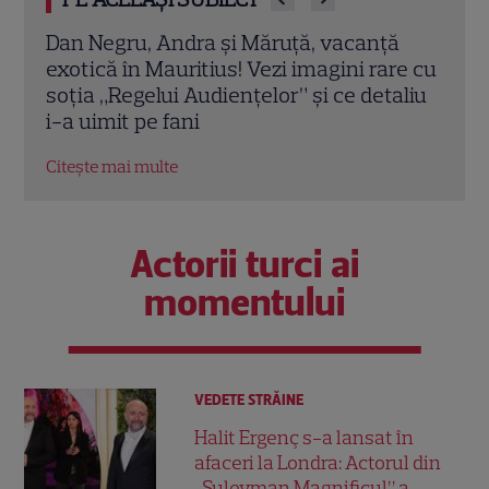
ă
Dan Negru rupe tăcerea despre zvonurile
„Joc
re cu
unei reveniri la Antena 1. Ce spune
la o
aliu
despre o emisiune cu Denise Rifai
gril
Citește mai multe
Citeș
Actorii turci ai
momentului
VEDETE STRĂINE
Halit Ergenç s-a lansat în
afaceri la Londra: Actorul din
„Suleyman Magnificul” a