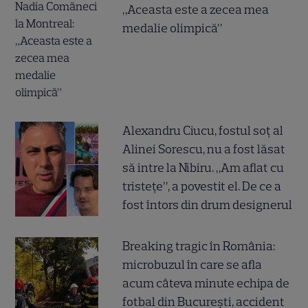
„Aceasta este a zecea mea
medalie olimpică”
Alexandru Ciucu, fostul soț al
Alinei Sorescu, nu a fost lăsat
să intre la Nibiru. „Am aflat cu
tristețe”, a povestit el. De ce a
fost întors din drum designerul
Breaking tragic în România:
microbuzul în care se afla
acum câteva minute echipa de
fotbal din București, accident