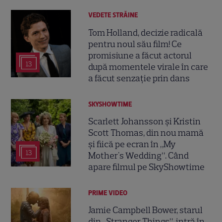
VEDETE STRĂINE
Tom Holland, decizie radicală
pentru noul său film! Ce
promisiune a făcut actorul
13
după momentele virale în care
a făcut senzație prin dans
SKYSHOWTIME
Scarlett Johansson și Kristin
Scott Thomas, din nou mamă
și fiică pe ecran în „My
13
Mother's Wedding”. Când
apare filmul pe SkyShowtime
PRIME VIDEO
Jamie Campbell Bower, starul
din „Stranger Things”, intră în