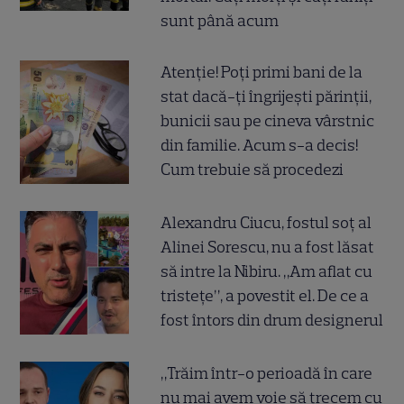
sunt până acum
Atenție! Poți primi bani de la
stat dacă-ți îngrijești părinții,
bunicii sau pe cineva vârstnic
din familie. Acum s-a decis!
Cum trebuie să procedezi
Alexandru Ciucu, fostul soț al
Alinei Sorescu, nu a fost lăsat
să intre la Nibiru. „Am aflat cu
tristețe”, a povestit el. De ce a
fost întors din drum designerul
„Trăim într-o perioadă în care
nu mai avem voie să trecem cu