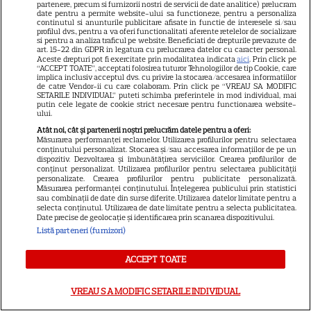
partenere, precum si furnizorii nostri de servicii de date analitice) prelucram
date pentru a permite website-ului sa functioneze, pentru a personaliza
continutul si anunturile publicitare afisate in functie de interesele si/sau
profilul dvs., pentru a va oferi functionalitati aferente retelelor de socializare
si pentru a analiza traficul pe website. Beneficiati de drepturile prevazute de
ŞTIRI
art. 15-22 din GDPR in legatura cu prelucrarea datelor cu caracter personal.
Aceste drepturi pot fi exercitate prin modalitatea indicata
aici
. Prin click pe
“ACCEPT TOATE”, acceptati folosirea tuturor Tehnologiilor de tip Cookie, care
implica inclusiv acceptul dvs. cu privire la stocarea/accesarea informatiilor
de catre Vendor-ii cu care colaboram. Prin click pe “VREAU SA MODIFIC
SETARILE INDIVIDUAL” puteti schimba preferintele in mod individual, mai
putin cele legate de cookie strict necesare pentru functionarea website-
ului.
VEDETE STRĂINE
Atât noi, cât și partenerii noștri prelucrăm datele pentru a oferi:
O mai ții minte pe mama lui
Măsurarea performanței reclamelor. Utilizarea profilurilor pentru selectarea
conținutului personalizat. Stocarea și/sau accesarea informațiilor de pe un
Stifler din „American Pie”?
dispozitiv. Dezvoltarea și îmbunătățirea serviciilor. Crearea profilurilor de
conținut personalizat. Utilizarea profilurilor pentru selectarea publicității
Jennifer Coolidge, la 64 de ani,
personalizate. Crearea profilurilor pentru publicitate personalizată.
7
dezvăluie greșeala pe care o
Măsurarea performanței conținutului. Înțelegerea publicului prin statistici
sau combinații de date din surse diferite. Utilizarea datelor limitate pentru a
regretă și astăzi
selecta conținutul. Utilizarea de date limitate pentru a selecta publicitatea.
Date precise de geolocație și identificarea prin scanarea dispozitivului.
Listă parteneri (furnizori)
TELEVIZIUNE
ACCEPT TOATE
Grila TV de toamnă 2026: toate
premierele confirmate la Pro
VREAU SA MODIFIC SETARILE INDIVIDUAL
TV și Antena 1. Ce show-uri și
9