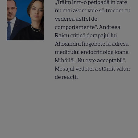
„Trăim într-o perioadă în care
nu mai avem voie să trecem cu
vederea astfel de
comportamente”. Andreea
Raicu critică derapajul lui
Alexandru Rogobete la adresa
medicului endocrinolog Ioana
Mihăilă: „Nu este acceptabil”.
Mesajul vedetei a stârnit valuri
de reacții