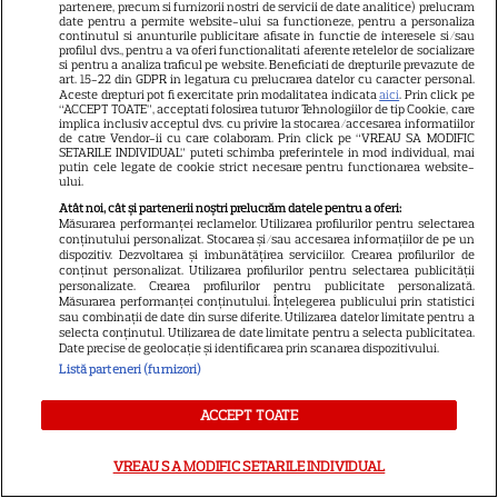
partenere, precum si furnizorii nostri de servicii de date analitice) prelucram
date pentru a permite website-ului sa functioneze, pentru a personaliza
Eva Pavel a început filmările
continutul si anunturile publicitare afisate in functie de interesele si/sau
profilul dvs., pentru a va oferi functionalitati aferente retelelor de socializare
pentru noul sezon „Apel la
si pentru a analiza traficul pe website. Beneficiati de drepturile prevazute de
art. 15-22 din GDPR in legatura cu prelucrarea datelor cu caracter personal.
consilier”. Ce pregătește la
Aceste drepturi pot fi exercitate prin modalitatea indicata
aici
. Prin click pe
3
Kanal D
“ACCEPT TOATE”, acceptati folosirea tuturor Tehnologiilor de tip Cookie, care
implica inclusiv acceptul dvs. cu privire la stocarea/accesarea informatiilor
de catre Vendor-ii cu care colaboram. Prin click pe “VREAU SA MODIFIC
SETARILE INDIVIDUAL” puteti schimba preferintele in mod individual, mai
putin cele legate de cookie strict necesare pentru functionarea website-
ului.
Atât noi, cât și partenerii noștri prelucrăm datele pentru a oferi:
Măsurarea performanței reclamelor. Utilizarea profilurilor pentru selectarea
Gazonul de pe Ghencea se află
conținutului personalizat. Stocarea și/sau accesarea informațiilor de pe un
dispozitiv. Dezvoltarea și îmbunătățirea serviciilor. Crearea profilurilor de
într-o stare deplorabilă și la
conținut personalizat. Utilizarea profilurilor pentru selectarea publicității
primul meci al sezonului
personalizate. Crearea profilurilor pentru publicitate personalizată.
Măsurarea performanței conținutului. Înțelegerea publicului prin statistici
pentru Steaua
sau combinații de date din surse diferite. Utilizarea datelor limitate pentru a
selecta conținutul. Utilizarea de date limitate pentru a selecta publicitatea.
Date precise de geolocație și identificarea prin scanarea dispozitivului.
Listă parteneri (furnizori)
Soția fotbalistului de
ACCEPT TOATE
națională a stârnit furie cu
VREAU SA MODIFIC SETARILE INDIVIDUAL
ultima postare » Fanii au