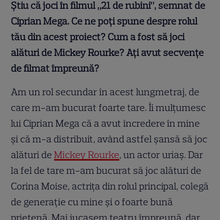
Știu că joci în filmul „21 de rubini”, semnat de
Ciprian Mega. Ce ne poți spune despre rolul
tău din acest proiect? Cum a fost să joci
alături de Mickey Rourke? Ați avut secvențe
de filmat împreună?
Am un rol secundar în acest lungmetraj, de
care m-am bucurat foarte tare. Îi mulțumesc
lui Ciprian Mega că a avut încredere în mine
și că m-a distribuit, având astfel șansă să joc
alături de
Mickey Rourke
, un actor uriaș. Dar
la fel de tare m-am bucurat să joc alături de
Corina Moise, actrița din rolul principal, colegă
de generație cu mine și o foarte bună
prietenă. Mai jucasem teatru împreună, dar