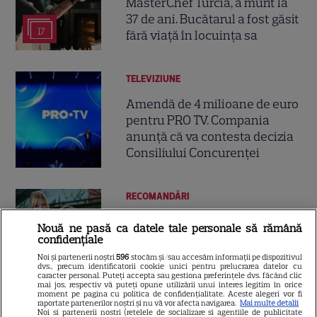
MasterChef Turcia, a murit la
37 de ani. Bucătarul a fost găsit
17
fără viață în locuința sa
TELEVIZIUNE
Amendă de 4 milioane de euro
pentru PRO TV. Compania
anunță că va contesta decizia
Consiliului Concurenței
RECOMANDĂRI
„Vara iubirii” continuă la DIVA!
Nouă ne pasă ca datele tale personale să rămână
Filme romantice în premieră și
confidențiale
povești de dragoste de văzut în
Noi și partenerii noștri
596
stocăm și/sau accesăm informații pe dispozitivul
5
dvs., precum identificatorii cookie unici pentru prelucrarea datelor cu
august
caracter personal. Puteți accepta sau gestiona preferințele dvs. făcând clic
mai jos, respectiv vă puteți opune utilizării unui interes legitim în orice
moment pe pagina cu politica de confidențialitate. Aceste alegeri vor fi
raportate partenerilor noștri și nu vă vor afecta navigarea.
Mai multe detalii
Noi si partenerii nostri (retelele de socializare si agentiile de publicitate
TELEVIZIUNE