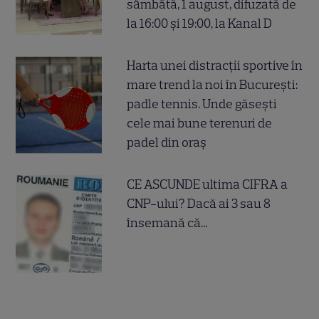
sâmbătă, 1 august, difuzată de
la 16:00 și 19:00, la Kanal D
Harta unei distracții sportive în
mare trend la noi în București:
padle tennis. Unde găsești
cele mai bune terenuri de
padel din oraș
CE ASCUNDE ultima CIFRA a
CNP-ului? Dacă ai 3 sau 8
însemană că...