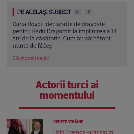
PE ACELAȘI SUBIECT
Dana Rogoz și Radu Dragomir, 14 ani de la
Lacr
 14
cununia civilă: Cum au sărbătorit
Cum 
t
departe de lumina reflectoarelor
școal
Citește mai multe
Citeș
Actorii turci ai
momentului
VEDETE STRĂINE
Halit Ergenç s-a lansat în