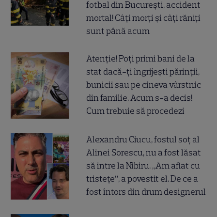
fotbal din București, accident
mortal! Câți morți și câți răniți
sunt până acum
Atenție! Poți primi bani de la
stat dacă-ți îngrijești părinții,
bunicii sau pe cineva vârstnic
din familie. Acum s-a decis!
Cum trebuie să procedezi
Alexandru Ciucu, fostul soț al
Alinei Sorescu, nu a fost lăsat
să intre la Nibiru. „Am aflat cu
tristețe”, a povestit el. De ce a
fost întors din drum designerul