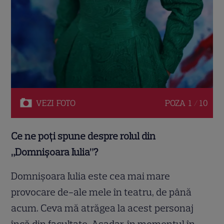
VEZI
FOTO
POZA
1 / 10
Ce ne poți spune despre rolul din
„Domnișoara Iulia”?
Domnișoara Iulia este cea mai mare
provocare de-ale mele în teatru, de până
acum. Ceva mă atrăgea la acest personaj
încă din facultate. Așadar, în momentul în