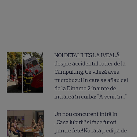
NOI DETALII IES LA IVEALĂ
despre accidentul rutier de la
Câmpulung. Ce viteză avea
microbuzul în care se aflau cei
de la Dinamo 2 înainte de
intrarea în curbă: "A venit în..."
Un nou concurent intră în
„Casa iubirii” și face furori
printre fete! Nu ratați ediția de