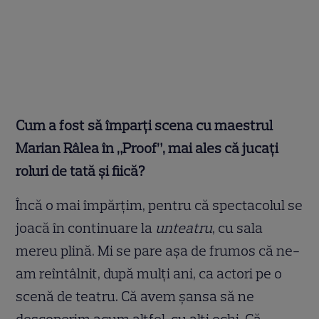
Cum a fost să împarți scena cu maestrul
Marian Râlea în „Proof”, mai ales că jucați
roluri de tată și fiică?
Încă o mai împărțim, pentru că spectacolul se
joacă în continuare la
unteatru
, cu sala
mereu plină. Mi se pare așa de frumos că ne-
am reîntâlnit, după mulți ani, ca actori pe o
scenă de teatru. Că avem șansa să ne
descoperim acum altfel, cu alți ochi. Că