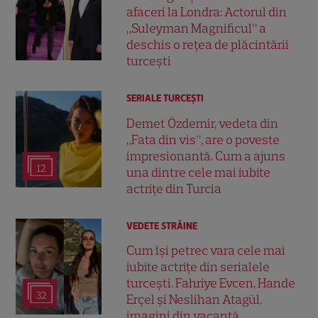
afaceri la Londra: Actorul din
„Suleyman Magnificul” a
deschis o rețea de plăcintării
turcești
SERIALE TURCEŞTI
Demet Özdemir, vedeta din
„Fata din vis”, are o poveste
impresionantă. Cum a ajuns
12
una dintre cele mai iubite
actrițe din Turcia
VEDETE STRĂINE
Cum își petrec vara cele mai
iubite actrițe din serialele
turcești. Fahriye Evcen, Hande
32
Erçel și Neslihan Atagül,
imagini din vacanță