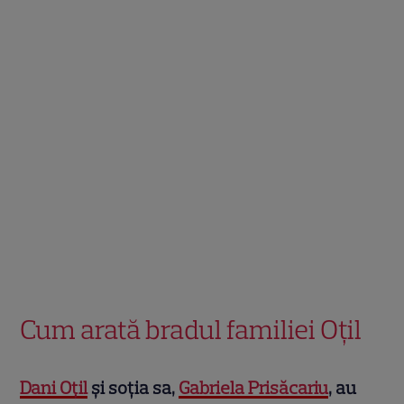
Cum arată bradul familiei Oțil
Dani Oțil
și soția sa,
Gabriela Prisăcariu
, au