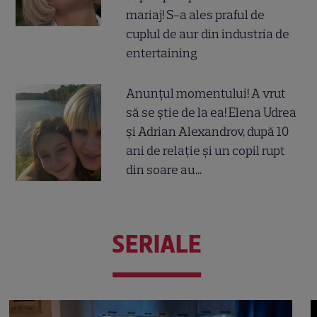
mariaj! S-a ales praful de
cuplul de aur din industria de
entertaining
Anunțul momentului! A vrut
să se știe de la ea! Elena Udrea
și Adrian Alexandrov, după 10
ani de relație și un copil rupt
din soare au...
SERIALE