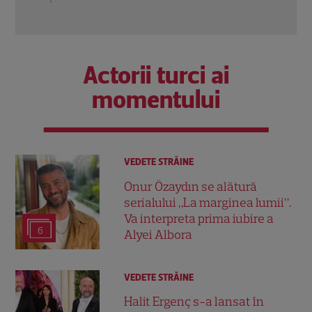
Citeș
Actorii turci ai
momentului
VEDETE STRĂINE
Onur Özaydın se alătură
serialului „La marginea lumii”.
Va interpreta prima iubire a
6
Alyei Albora
VEDETE STRĂINE
Halit Ergenç s-a lansat în