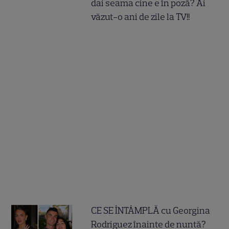
dai seama cine e în poză? Ai
văzut-o ani de zile la TV!!
CE SE ÎNTÂMPLĂ cu Georgina
Rodriguez înainte de nuntă?