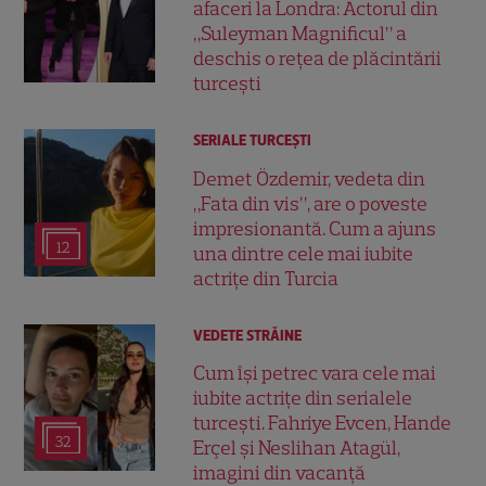
afaceri la Londra: Actorul din
„Suleyman Magnificul” a
deschis o rețea de plăcintării
turcești
SERIALE TURCEŞTI
Demet Özdemir, vedeta din
„Fata din vis”, are o poveste
impresionantă. Cum a ajuns
12
una dintre cele mai iubite
actrițe din Turcia
VEDETE STRĂINE
Cum își petrec vara cele mai
iubite actrițe din serialele
turcești. Fahriye Evcen, Hande
32
Erçel și Neslihan Atagül,
imagini din vacanță