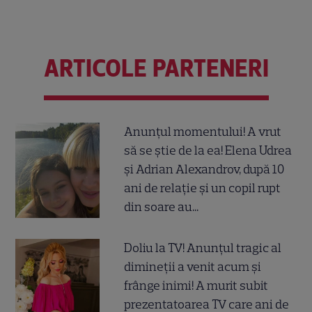
ARTICOLE PARTENERI
Anunțul momentului! A vrut
să se știe de la ea! Elena Udrea
și Adrian Alexandrov, după 10
ani de relație și un copil rupt
din soare au...
Doliu la TV! Anunțul tragic al
dimineții a venit acum și
frânge inimi! A murit subit
prezentatoarea TV care ani de