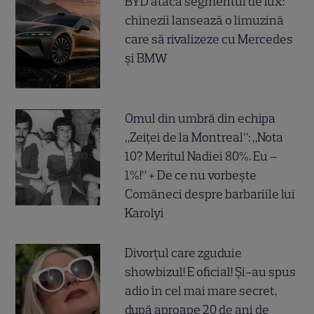
BYD atacă segmentul de lux:
chinezii lansează o limuzină
care să rivalizeze cu Mercedes
și BMW
Omul din umbră din echipa
„Zeiței de la Montreal”: „Nota
10? Meritul Nadiei 80%. Eu –
1%!” + De ce nu vorbește
Comăneci despre barbariile lui
Karolyi
Divorțul care zguduie
showbizul! E oficial! Și-au spus
adio în cel mai mare secret,
după aproape 20 de ani de