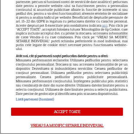
partenere, precum si furnizorii nostri de servicii de date analitice) prelucram
date pentru a permite website-ului sa functioneze, pentru a personaliza
continutul si anunturile publicitare afisate in functie de interesele si/sau
profilul dvs., pentru a va oferi functionalitati aferente retelelor de socializare
DISNEY PLUS
si pentru a analiza traficul pe website. Beneficiati de drepturile prevazute de
art. 15-22 din GDPR in legatura cu prelucrarea datelor cu caracter personal.
Premiere Disney+ august
Aceste drepturi pot fi exercitate prin modalitatea indicata
aici
. Prin click pe
“ACCEPT TOATE”, acceptati folosirea tuturor Tehnologiilor de tip Cookie, care
2026: „Camp Rock 3”,
implica inclusiv acceptul dvs. cu privire la stocarea/accesarea informatiilor
de catre Vendor-ii cu care colaboram. Prin click pe “VREAU SA MODIFIC
„Futurama” și trilogia
SETARILE INDIVIDUAL” puteti schimba preferintele in mod individual, mai
17
putin cele legate de cookie strict necesare pentru functionarea website-
„Stăpânul Inelelor” ajung pe
ului.
platformă
Atât noi, cât și partenerii noștri prelucrăm datele pentru a oferi:
Măsurarea performanței reclamelor. Utilizarea profilurilor pentru selectarea
conținutului personalizat. Stocarea și/sau accesarea informațiilor de pe un
dispozitiv. Dezvoltarea și îmbunătățirea serviciilor. Crearea profilurilor de
DISNEY PLUS
conținut personalizat. Utilizarea profilurilor pentru selectarea publicității
personalizate. Crearea profilurilor pentru publicitate personalizată.
Premiere de neratat pe Netflix,
Măsurarea performanței conținutului. Înțelegerea publicului prin statistici
sau combinații de date din surse diferite. Utilizarea datelor limitate pentru a
Disney+ și SkyShowtime în
selecta conținutul. Utilizarea de date limitate pentru a selecta publicitatea.
august: seriale noi, filme de
Date precise de geolocație și identificarea prin scanarea dispozitivului.
15
colecție și vedete de top
Listă parteneri (furnizori)
ACCEPT TOATE
CINEMA
VREAU SA MODIFIC SETARILE INDIVIDUAL
Eli Roth revine cu „Omul cu