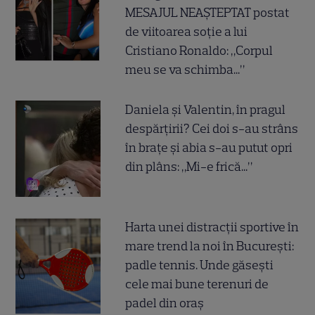
MESAJUL NEAȘTEPTAT postat
de viitoarea soție a lui
Cristiano Ronaldo: „Corpul
meu se va schimba...”
Daniela și Valentin, în pragul
despărțirii? Cei doi s-au strâns
în brațe și abia s-au putut opri
din plâns: „Mi-e frică...”
Harta unei distracții sportive în
mare trend la noi în București:
padle tennis. Unde găsești
cele mai bune terenuri de
padel din oraș