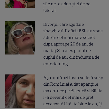
zile ne-a adus știri de pe
Litoral
Divorțul care zguduie
showbizul! E oficial! Și-au spus
adio în cel mai mare secret,
după aproape 20 de ani de
mariaj! S-a ales praful de
cuplul de aur din industria de
entertaining
Așa arată azi fosta vedetă sexy
din România! A dat aparițiile
excentrice pe Biserică și Biblia
i-a devenit cel mai de preț
accesoriu! Uită-te bine la ea, îți