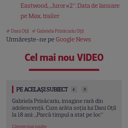
Eastwood, „Juror#2”. Data de lansare
pe Max, trailer
Dani Oțil
Gabriela Prisăcariu Oțil
Urmărește-ne pe
Google News
Cel mai nou VIDEO
PE ACELAȘI SUBIECT
Fructul oprit de pe plajă! Gabriela
Ce o
 Oțil
Prisăcariu, apariție de revistă în cele mai
Gabr
sexy costume de baie ale verii
prob
acor
Citește mai multe