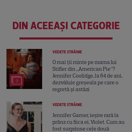
DIN ACEEAȘI CATEGORIE
VEDETE STRĂINE
O mai ții minte pe mama lui
Stifler din „American Pie”?
Jennifer Coolidge, la 64 de ani,
7
dezvăluie greșeala pe care o
regretă și astăzi
VEDETE STRĂINE
Jennifer Garner, ieșire rară la
prânz cu fiica ei, Violet. Cum au
fost surprinse cele două