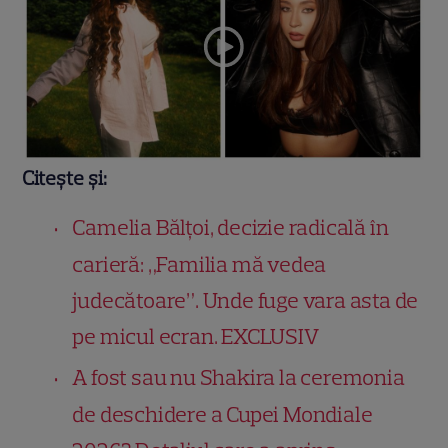
Citește și:
Camelia Bălțoi, decizie radicală în
carieră: „Familia mă vedea
judecătoare”. Unde fuge vara asta de
pe micul ecran. EXCLUSIV
A fost sau nu Shakira la ceremonia
de deschidere a Cupei Mondiale