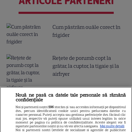
ARTICOLE PARTENERI
Cum păstrăm ouăle corect în
frigider
Reţete de porumb copt la
grătar, la cuptor, la tigaie şi la
airfryer
Nouă ne pasă ca datele tale personale să rămână
confidențiale
Combinaţii răcoritoare de apă
Noi și partenerii noștri
596
stocăm și/sau accesăm informații pe dispozitivul
cu fructe şi plante aromatice
dvs., precum identificatorii cookie unici pentru prelucrarea datelor cu
caracter personal. Puteți accepta sau gestiona preferințele dvs. făcând clic
mai jos, respectiv vă puteți opune utilizării unui interes legitim în orice
pentru vară
moment pe pagina cu politica de confidențialitate. Aceste alegeri vor fi
raportate partenerilor noștri și nu vă vor afecta navigarea.
Mai multe detalii
Noi si partenerii nostri (retelele de socializare si agentiile de publicitate