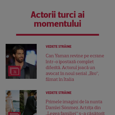
Actorii turci ai
momentului
VEDETE STRĂINE
Can Yaman revine pe ecrane
într-o ipostază complet
diferită. Actorul joacă un
31
avocat în noul serial „Bro”,
filmat în Italia
VEDETE STRĂINE
Primele imagini de la nunta
Damlei Sönmez. Actrița din
„Legea familiei” s-a căsătorit