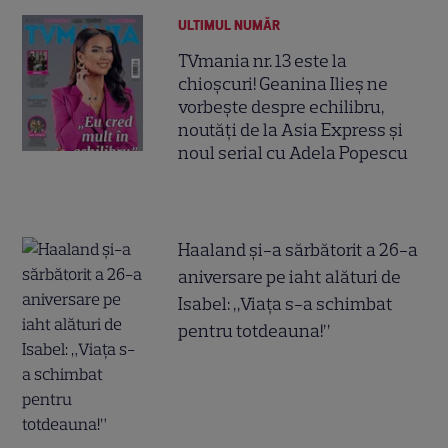
ULTIMUL NUMĂR
TVmania nr. 13 este la
chioșcuri! Geanina Ilieș ne
vorbește despre echilibru,
noutăți de la Asia Express și
noul serial cu Adela Popescu
Haaland și-a sărbătorit a 26-a
aniversare pe iaht alături de
Isabel: „Viața s-a schimbat
pentru totdeauna!”