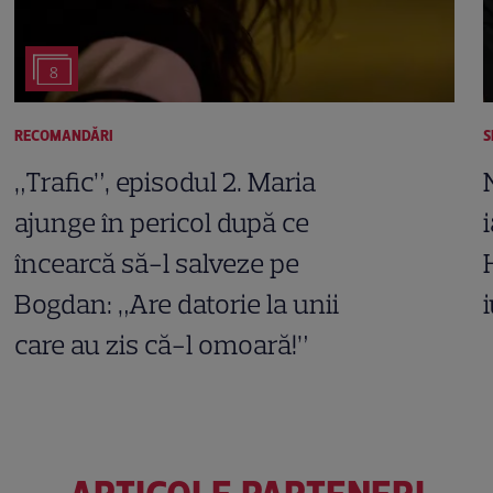
8
RECOMANDĂRI
S
„Trafic”, episodul 2. Maria
ajunge în pericol după ce
încearcă să-l salveze pe
Bogdan: „Are datorie la unii
care au zis că-l omoară!”