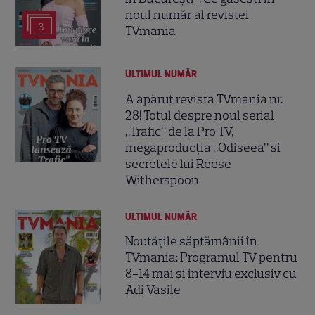
noul număr al revistei
3
TVmania
ULTIMUL NUMĂR
A apărut revista TVmania nr.
28! Totul despre noul serial
„Trafic” de la Pro TV,
megaproducția „Odiseea” și
secretele lui Reese
Witherspoon
ULTIMUL NUMĂR
Noutățile săptămânii în
TVmania: Programul TV pentru
8-14 mai și interviu exclusiv cu
Adi Vasile