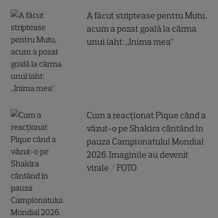
A făcut striptease pentru Mutu,
acum a pozat goală la cârma
unui iaht: „Inima mea”
Cum a reacționat Pique când a
văzut-o pe Shakira cântând în
pauza Campionatului Mondial
2026. Imaginile au devenit
virale / FOTO