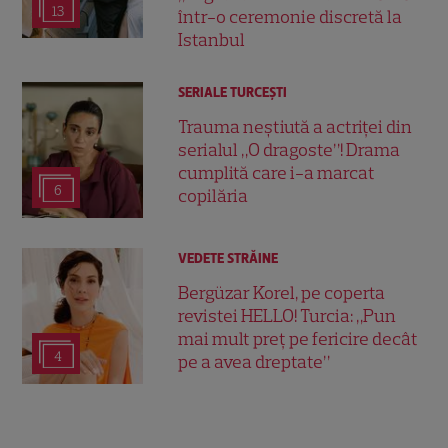
13
într-o ceremonie discretă la
Istanbul
SERIALE TURCEŞTI
Trauma neștiută a actriței din
serialul „O dragoste”! Drama
cumplită care i-a marcat
6
copilăria
VEDETE STRĂINE
Bergüzar Korel, pe coperta
revistei HELLO! Turcia: „Pun
mai mult preț pe fericire decât
4
pe a avea dreptate”