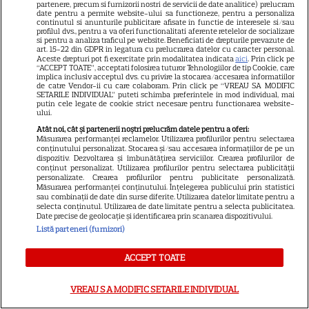
partenere, precum si furnizorii nostri de servicii de date analitice) prelucram
date pentru a permite website-ului sa functioneze, pentru a personaliza
continutul si anunturile publicitare afisate in functie de interesele si/sau
profilul dvs., pentru a va oferi functionalitati aferente retelelor de socializare
si pentru a analiza traficul pe website. Beneficiati de drepturile prevazute de
art. 15-22 din GDPR in legatura cu prelucrarea datelor cu caracter personal.
Cum îţi laşi casa în siguranţă
Aceste drepturi pot fi exercitate prin modalitatea indicata
aici
. Prin click pe
“ACCEPT TOATE”, acceptati folosirea tuturor Tehnologiilor de tip Cookie, care
înainte de a pleca în concediu
implica inclusiv acceptul dvs. cu privire la stocarea/accesarea informatiilor
de catre Vendor-ii cu care colaboram. Prin click pe “VREAU SA MODIFIC
SETARILE INDIVIDUAL” puteti schimba preferintele in mod individual, mai
putin cele legate de cookie strict necesare pentru functionarea website-
ului.
Atât noi, cât și partenerii noștri prelucrăm datele pentru a oferi:
Măsurarea performanței reclamelor. Utilizarea profilurilor pentru selectarea
conținutului personalizat. Stocarea și/sau accesarea informațiilor de pe un
dispozitiv. Dezvoltarea și îmbunătățirea serviciilor. Crearea profilurilor de
conținut personalizat. Utilizarea profilurilor pentru selectarea publicității
personalizate. Crearea profilurilor pentru publicitate personalizată.
Măsurarea performanței conținutului. Înțelegerea publicului prin statistici
sau combinații de date din surse diferite. Utilizarea datelor limitate pentru a
ALTE ARTICOLE
selecta conținutul. Utilizarea de date limitate pentru a selecta publicitatea.
Date precise de geolocație și identificarea prin scanarea dispozitivului.
INTERESANTE
Listă parteneri (furnizori)
ACCEPT TOATE
VREAU SA MODIFIC SETARILE INDIVIDUAL
VEDETE STRĂINE