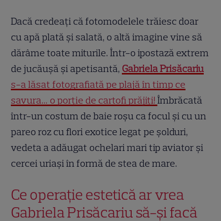
Dacă credeați că fotomodelele trăiesc doar
cu apă plată și salată, o altă imagine vine să
dărâme toate miturile. Într-o ipostază extrem
de jucăușă și apetisantă,
Gabriela Prisăcariu
s-a lăsat fotografiată pe plajă în timp ce
savura… o porție de cartofi prăjiți!
Îmbrăcată
într-un costum de baie roșu ca focul și cu un
pareo roz cu flori exotice legat pe șolduri,
vedeta a adăugat ochelari mari tip aviator și
cercei uriași în formă de stea de mare.
Ce operație estetică ar vrea
Gabriela Prisăcariu să-și facă