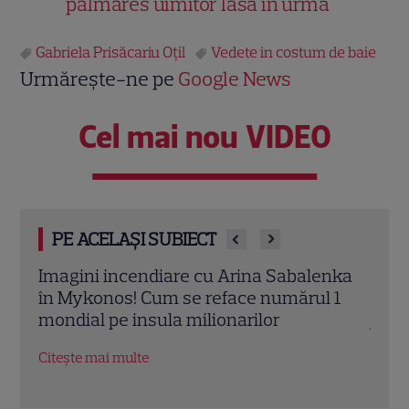
palmares uimitor lasă în urmă
Gabriela Prisăcariu Oțil
Vedete in costum de baie
Urmărește-ne pe
Google News
Cel mai nou VIDEO
PE ACELAȘI SUBIECT
nka
Corina Caragea, uimită de ce a găsit în
Lore
 1
„Maldivele Italiei”: „Prețuri greu de
conc
justificat, foarte multă aglomerație și
esca
gunoaie”
Citeș
Citește mai multe