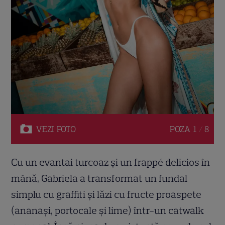
VEZI
FOTO
POZA
1 / 8
Cu un evantai turcoaz și un frappé delicios în
mână, Gabriela a transformat un fundal
simplu cu graffiti și lăzi cu fructe proaspete
(ananași, portocale și lime) într-un catwalk