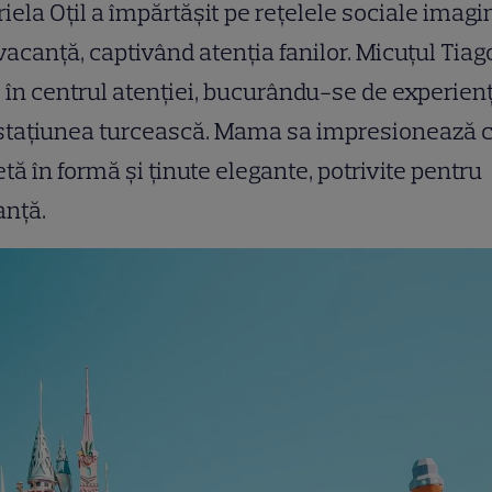
iela Oțil a împărtășit pe rețelele sociale imagi
vacanță, captivând atenția fanilor. Micuțul Tiag
 în centrul atenției, bucurându-se de experien
stațiunea turcească. Mama sa impresionează c
etă în formă și ținute elegante, potrivite pentru
anță.