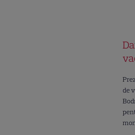
Da
va
Prez
de v
Bodr
pent
mome