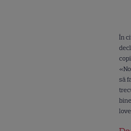
În c
decl
copi
«Noi
să f
trec
bine
lov