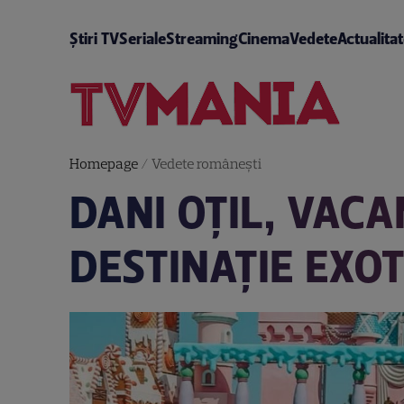
Știri TV
Seriale
Streaming
Cinema
Vedete
Actualita
Homepage
/
Vedete româneşti
DANI OȚIL, VACA
DESTINAȚIE EXOT