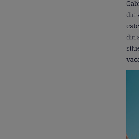
Gabr
din 
este
din 
silu
vac