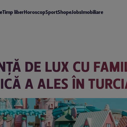
te
Timp liber
Horoscop
Sport
Shop
eJobs
Imobiliare
NȚĂ DE LUX CU FAMIL
ICĂ A ALES ÎN TURCI