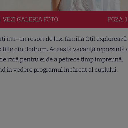
VEZI
GALERIA
FOTO
POZA
1
ți într-un resort de lux, familia Oțil explorează
cțiile din Bodrum. Această vacanță reprezintă 
ie rară pentru ei de a petrece timp împreună,
d în vedere programul încărcat al cuplului.