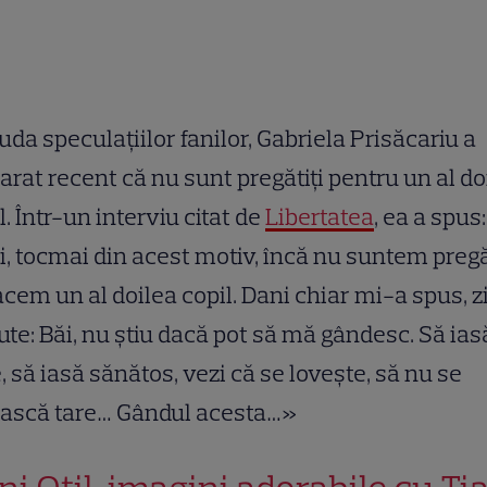
iuda speculațiilor fanilor, Gabriela Prisăcariu a
arat recent că nu sunt pregătiți pentru un al do
l. Într-un interviu citat de
Libertatea
, ea a spus:
, tocmai din acest motiv, încă nu suntem pregă
acem un al doilea copil. Dani chiar mi-a spus, z
ute: Băi, nu știu dacă pot să mă gândesc. Să ias
, să iasă sănătos, vezi că se lovește, să nu se
ească tare… Gândul acesta…»