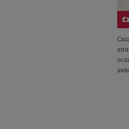
Caza
atra
ocaz
avân