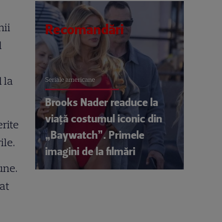
nii
Recomandări
d
 la
Seriale americane
Brooks Nader readuce la
viață costumul iconic din
rite
„Baywatch”. Primele
ile.
imagini de la filmări
une.
dat