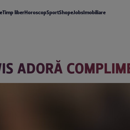
te
Timp liber
Horoscop
Sport
Shop
eJobs
Imobiliare
WIS ADORĂ COMPLIM