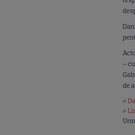
desp
Dani
pent
Acto
– cu
Gabr
de a
Da
Li
Urm