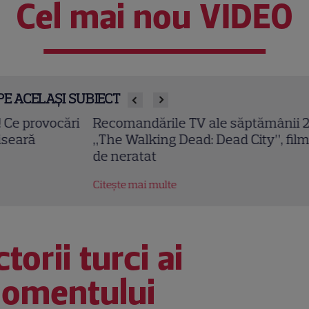
Cel mai nou VIDEO
PE ACELAȘI SUBIECT
comandările TV ale săptămânii 27 iulie – 2 august!
he Walking Dead: Dead City”, filme HBO și telenove
 neratat
tește mai multe
torii turci ai
omentului