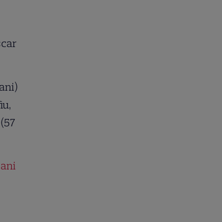
scar
ani)
iu,
 (57
jani