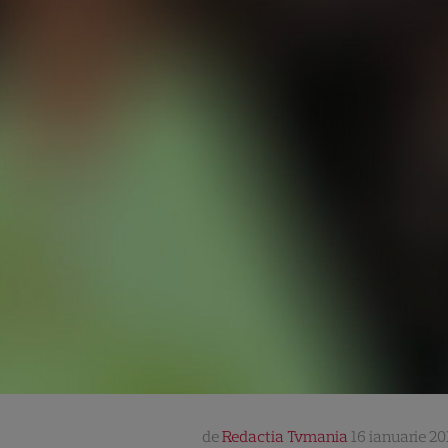
de
Redactia Tvmania
16 ianuarie 201