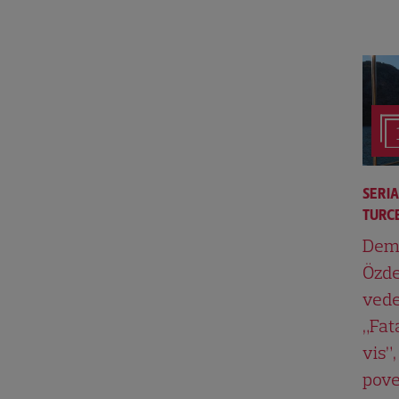
SERI
TURCE
Dem
Özde
vede
„Fat
vis”,
pove