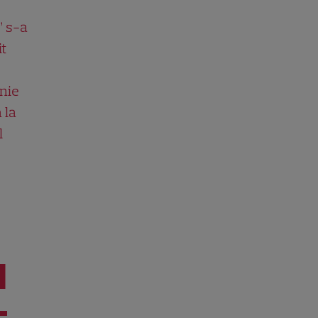
” s-a
it
nie
 la
l
I