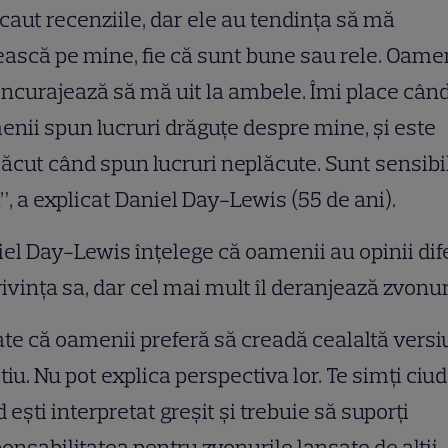
caut recenziile, dar ele au tendinţa să mă
ască pe mine, fie că sunt bune sau rele. Oame
ncurajează să mă uit la ambele. Îmi place cân
nii spun lucruri drăguţe despre mine, şi este
ăcut când spun lucruri neplăcute. Sunt sensibil
”, a explicat Daniel Day-Lewis (55 de ani).
el Day-Lewis înţelege că oamenii au opinii dife
rivinţa sa, dar cel mai mult îl deranjează zvonur
te că oamenii preferă să creadă cealaltă versi
tiu. Nu pot explica perspectiva lor. Te simţi ciu
 eşti interpretat greşit şi trebuie să suporţi
onsabilitatea pentru zvonurile lansate de alţii