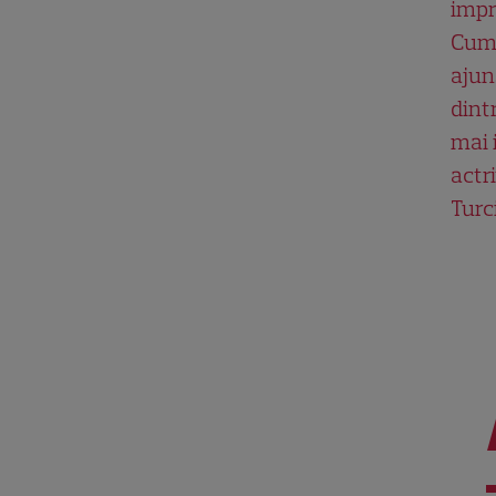
impr
Cum
ajun
dint
mai 
actri
Turc