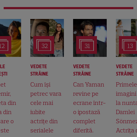
12
32
31
13
ALE
VEDETE
VEDETE
VEDETE
ŞTI
STRĂINE
STRĂINE
STRĂINE
et
Cum își
Can Yaman
Primele
mir,
petrec vara
revine pe
imagini
ta din
cele mai
ecrane într-
la nunt
a din
iubite
o ipostază
Damlei
 are o
actrițe din
complet
Sönmez
ste
serialele
diferită.
Actrița 