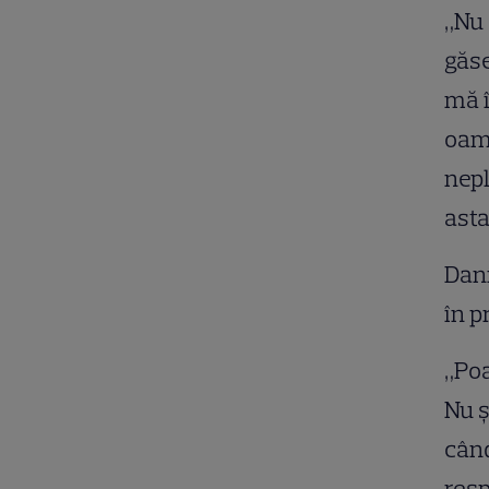
„Nu 
găse
mă î
oame
nepl
asta
Dani
în p
„Poa
Nu ş
când
resp