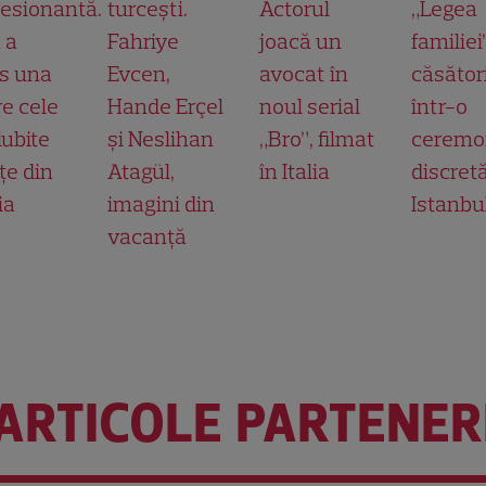
esionantă.
turcești.
Actorul
„Legea
 a
Fahriye
joacă un
familiei
s una
Evcen,
avocat în
căsător
re cele
Hande Erçel
noul serial
într-o
iubite
și Neslihan
„Bro”, filmat
ceremo
țe din
Atagül,
în Italia
discretă
ia
imagini din
Istanbu
vacanță
ARTICOLE PARTENER