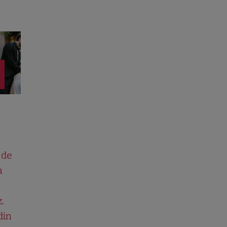
 de
a
.
din