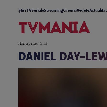
Știri TV
Seriale
Streaming
Cinema
Vedete
Actualita
Homepage
/
Știri
DANIEL DAY-LE