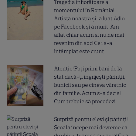
Tragedia înfiorătoare a
momentului în România!
Artista noastră și-a luat Adio
pe Facebook și a murit! Am
aflat chiar acum și nu ne mai
revenim din șoc! Ce i s-a
întâmplat este crunt
Atenție! Poți primi bani de la
stat dacă-ți îngrijești părinții,
bunicii sau pe cineva vârstnic
din familie. Acum s-a decis!
Cum trebuie să procedezi
Surpriză pentru elevi și părinți!
Școala începe mai devreme ca
de obicei toamna aceasta! Ce a