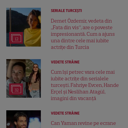
SERIALE TURCEŞTI
Demet Özdemir, vedeta din
„Fata din vis”, are o poveste
impresionantă. Cum a ajuns
12
una dintre cele mai iubite
actrițe din Turcia
VEDETE STRĂINE
Cum își petrec vara cele mai
iubite actrițe din serialele
turcești. Fahriye Evcen, Hande
32
Erçel și Neslihan Atagül,
imagini din vacanță
VEDETE STRĂINE
Can Yaman revine pe ecrane