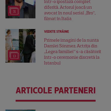
într-o ipostază complet
diferită. Actorul joacă un
31
avocat în noul serial „Bro”,
filmat în Italia
VEDETE STRĂINE
Primele imagini de la nunta
Damlei Sönmez. Actrița din
„Legea familiei” s-a căsătorit
13
într-o ceremonie discretă la
Istanbul
ARTICOLE PARTENERI