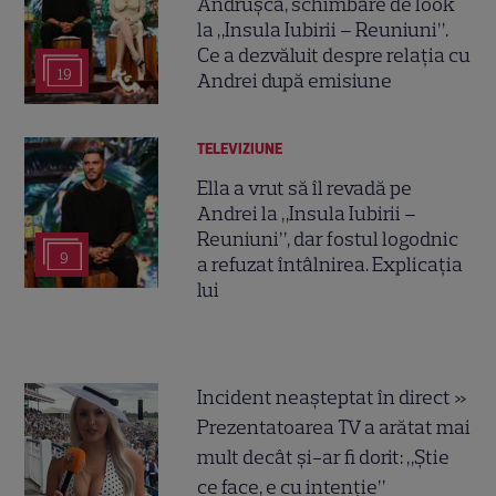
Andrușca, schimbare de look
la „Insula Iubirii – Reuniuni”.
Ce a dezvăluit despre relația cu
19
Andrei după emisiune
TELEVIZIUNE
Ella a vrut să îl revadă pe
Andrei la „Insula Iubirii –
Reuniuni”, dar fostul logodnic
9
a refuzat întâlnirea. Explicația
lui
Incident neașteptat în direct »
Prezentatoarea TV a arătat mai
mult decât și-ar fi dorit: „Știe
ce face, e cu intenție”