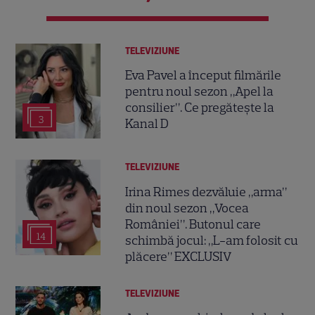
TELEVIZIUNE
Eva Pavel a început filmările
pentru noul sezon „Apel la
consilier”. Ce pregătește la
3
Kanal D
TELEVIZIUNE
Irina Rimes dezvăluie „arma”
din noul sezon „Vocea
României”. Butonul care
14
schimbă jocul: „L-am folosit cu
plăcere” EXCLUSIV
TELEVIZIUNE