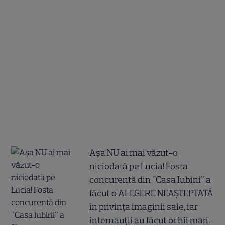
Așa NU ai mai văzut-o
niciodată pe Lucia! Fosta
concurentă din "Casa Iubirii" a
făcut o ALEGERE NEAȘTEPTATĂ
în privința imaginii sale, iar
internauții au făcut ochii mari.