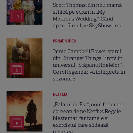
Scott Thomas, din nou mamă
și fiică pe ecran în „My
13
Mother's Wedding”. Când
apare filmul pe SkyShowtime
PRIME VIDEO
Jamie Campbell Bower, starul
din „Stranger Things”, intră în
universul „Stăpânul Inelelor”.
9
Ce rol legendar va interpreta în
sezonul 3
NETFLIX
„Palatul de Est”, noul fenomen
coreean de pe Netflix: Regele
blestemat, fantomele și
5
exorcistul care sfidează
moartea