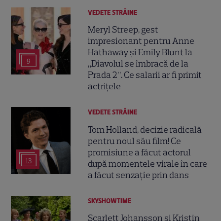
VEDETE STRĂINE
Meryl Streep, gest
impresionant pentru Anne
Hathaway și Emily Blunt la
9
„Diavolul se îmbracă de la
Prada 2”. Ce salarii ar fi primit
actrițele
VEDETE STRĂINE
Tom Holland, decizie radicală
pentru noul său film! Ce
promisiune a făcut actorul
13
după momentele virale în care
a făcut senzație prin dans
SKYSHOWTIME
Scarlett Johansson și Kristin