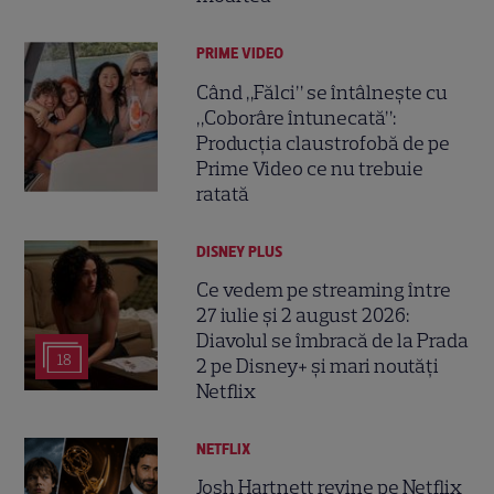
PRIME VIDEO
Când „Fălci” se întâlnește cu
„Coborâre întunecată”:
Producția claustrofobă de pe
Prime Video ce nu trebuie
ratată
DISNEY PLUS
Ce vedem pe streaming între
27 iulie și 2 august 2026:
Diavolul se îmbracă de la Prada
18
2 pe Disney+ și mari noutăți
Netflix
NETFLIX
Josh Hartnett revine pe Netflix