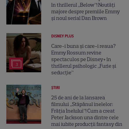
în thrillerul „Below”! Noutăți
majore despre premiile Emmy
și noul serial Dan Brown
DISNEY PLUS
Care-i buna și care-i reaua?
Emmy Rossum revine
spectaculos pe Disney+ în
3
thrillerul psihologic „Furie și
seducție”
ȘTIRI
25 de ani de la lansarea
filmului „Stăpânul inelelor:
Frăția Inelului”! Cum a creat
Peter Jackson una dintre cele
mai iubite producții fantasy din