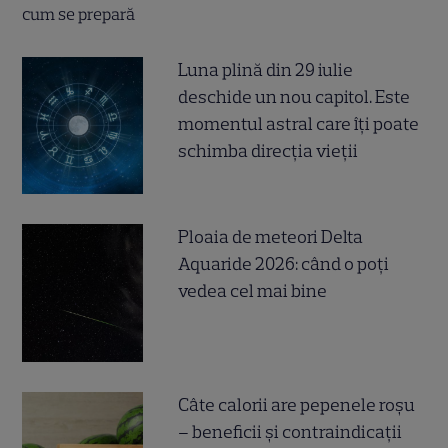
Luna plină din 29 iulie
deschide un nou capitol. Este
momentul astral care îți poate
schimba direcția vieții
Ploaia de meteori Delta
Aquaride 2026: când o poți
vedea cel mai bine
Câte calorii are pepenele roșu
– beneficii și contraindicații