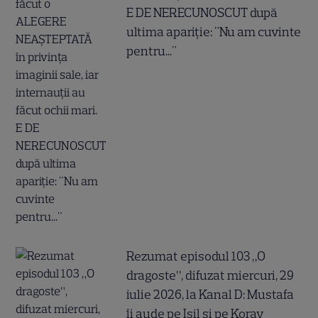
E DE NERECUNOSCUT după
ultima apariție: "Nu am cuvinte
pentru..."
Rezumat episodul 103 „O
dragoste”, difuzat miercuri, 29
iulie 2026, la Kanal D: Mustafa
îi aude pe Ișil și pe Koray