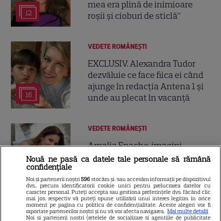
mea era plină de inimioare
12
roșii și cioburi de sticlă”
VEDETE ROMÂNEŞTI
EXCLUSIV. Alexandra Tudor
dezvăluie ce face fiica ei când
ajunge în redacția Antena 1 și
16
unde au plecat în vacanță
VEDETE ROMÂNEŞTI
Amalia Enache, imagini
spectaculoase din Veneția
Nouă ne pasă ca datele tale personale să rămână
confidențiale
alături de fiica ei. Dorința
10
împlinită după 10 ani
Noi și partenerii noștri
596
stocăm și/sau accesăm informații pe dispozitivul
dvs., precum identificatorii cookie unici pentru prelucrarea datelor cu
caracter personal. Puteți accepta sau gestiona preferințele dvs. făcând clic
mai jos, respectiv vă puteți opune utilizării unui interes legitim în orice
moment pe pagina cu politica de confidențialitate. Aceste alegeri vor fi
VEDETE ROMÂNEŞTI
raportate partenerilor noștri și nu vă vor afecta navigarea.
Mai multe detalii
Noi si partenerii nostri (retelele de socializare si agentiile de publicitate