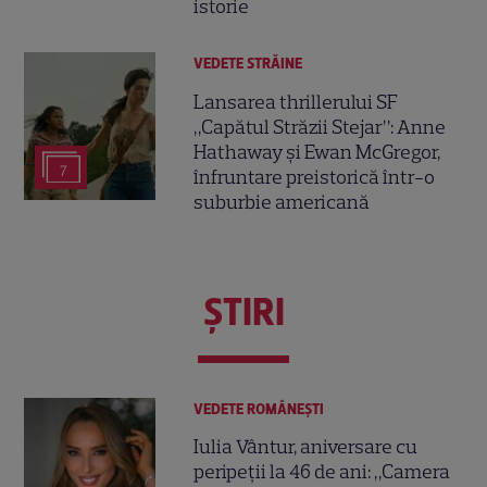
istorie
VEDETE STRĂINE
Lansarea thrillerului SF
„Capătul Străzii Stejar”: Anne
Hathaway și Ewan McGregor,
7
înfruntare preistorică într-o
suburbie americană
ŞTIRI
VEDETE ROMÂNEŞTI
Iulia Vântur, aniversare cu
peripeții la 46 de ani: „Camera