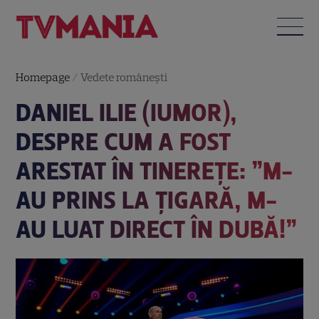
Homepage
/
Vedete româneşti
DANIEL ILIE (IUMOR),
DESPRE CUM A FOST
ARESTAT ÎN TINEREȚE: ”M-
AU PRINS LA ȚIGARĂ, M-
AU LUAT DIRECT ÎN DUBĂ!”