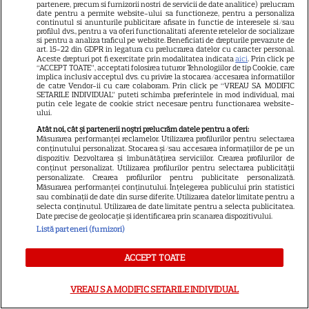
partenere, precum si furnizorii nostri de servicii de date analitice) prelucram
Ioana Blaj și Monica
date pentru a permite website-ului sa functioneze, pentru a personaliza
continutul si anunturile publicitare afisate in functie de interesele si/sau
Bîrlădeanu, vacanță împreună
profilul dvs., pentru a va oferi functionalitati aferente retelelor de socializare
în Grecia. Imaginile de pe barcă
si pentru a analiza traficul pe website. Beneficiati de drepturile prevazute de
art. 15-22 din GDPR in legatura cu prelucrarea datelor cu caracter personal.
11
au atras toate privirile
Aceste drepturi pot fi exercitate prin modalitatea indicata
aici
. Prin click pe
“ACCEPT TOATE”, acceptati folosirea tuturor Tehnologiilor de tip Cookie, care
implica inclusiv acceptul dvs. cu privire la stocarea/accesarea informatiilor
de catre Vendor-ii cu care colaboram. Prin click pe “VREAU SA MODIFIC
SETARILE INDIVIDUAL” puteti schimba preferintele in mod individual, mai
VEDETE ROMÂNEŞTI
putin cele legate de cookie strict necesare pentru functionarea website-
ului.
Irina Fodor, primul mesaj după
Atât noi, cât și partenerii noștri prelucrăm datele pentru a oferi:
repartizarea fiicei la liceu:
Măsurarea performanței reclamelor. Utilizarea profilurilor pentru selectarea
conținutului personalizat. Stocarea și/sau accesarea informațiilor de pe un
„Libertate, frate!”. Unde pleacă
dispozitiv. Dezvoltarea și îmbunătățirea serviciilor. Crearea profilurilor de
9
conținut personalizat. Utilizarea profilurilor pentru selectarea publicității
în vacanță
personalizate. Crearea profilurilor pentru publicitate personalizată.
Măsurarea performanței conținutului. Înțelegerea publicului prin statistici
sau combinații de date din surse diferite. Utilizarea datelor limitate pentru a
selecta conținutul. Utilizarea de date limitate pentru a selecta publicitatea.
VEDETE STRĂINE
Date precise de geolocație și identificarea prin scanarea dispozitivului.
Listă parteneri (furnizori)
Suri Cruise nu mai folosește
numele lui Tom Cruise.
ACCEPT TOATE
Alegerea făcută în onoarea lui
Katie Holmes
VREAU SA MODIFIC SETARILE INDIVIDUAL