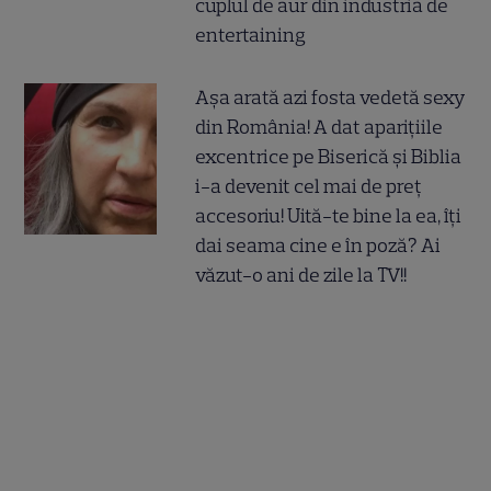
cuplul de aur din industria de
entertaining
Așa arată azi fosta vedetă sexy
din România! A dat aparițiile
excentrice pe Biserică și Biblia
i-a devenit cel mai de preț
accesoriu! Uită-te bine la ea, îți
dai seama cine e în poză? Ai
văzut-o ani de zile la TV!!