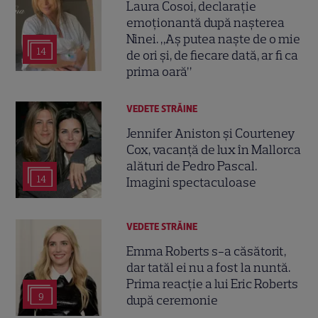
Laura Cosoi, declarație
emoționantă după nașterea
Ninei. „Aș putea naște de o mie
14
de ori și, de fiecare dată, ar fi ca
prima oară”
VEDETE STRĂINE
Jennifer Aniston și Courteney
Cox, vacanță de lux în Mallorca
alături de Pedro Pascal.
14
Imagini spectaculoase
VEDETE STRĂINE
Emma Roberts s-a căsătorit,
dar tatăl ei nu a fost la nuntă.
Prima reacție a lui Eric Roberts
9
după ceremonie