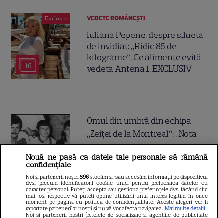
VEDETE ROMÂNEŞTI
Exclusiv
Iuliana Pepene, despre silueta
de invidiat: „Ridic 85 de
kilograme”. Ce alimente evită
16
vedeta Antena 1. EXCLUSIV
Omul din umbră din echipa
„Zeiței de la Montreal”: „Nota
10? Meritul Nadiei 80%. Eu –
Nouă ne pasă ca datele tale personale să rămână
1%!” + De ce nu vorbește
confidențiale
Comăneci despre barbariile lui
Noi și partenerii noștri
596
stocăm și/sau accesăm informații pe dispozitivul
dvs., precum identificatorii cookie unici pentru prelucrarea datelor cu
Karolyi
caracter personal. Puteți accepta sau gestiona preferințele dvs. făcând clic
mai jos, respectiv vă puteți opune utilizării unui interes legitim în orice
moment pe pagina cu politica de confidențialitate. Aceste alegeri vor fi
raportate partenerilor noștri și nu vă vor afecta navigarea.
Mai multe detalii
Cum s-au relaxat Ștefan
Noi si partenerii nostri (retelele de socializare si agentiile de publicitate