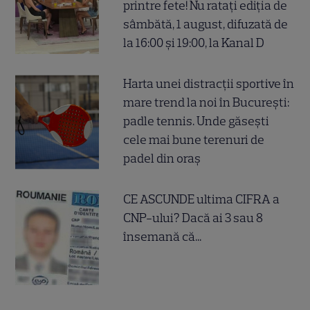
printre fete! Nu ratați ediția de
sâmbătă, 1 august, difuzată de
la 16:00 și 19:00, la Kanal D
Harta unei distracții sportive în
mare trend la noi în București:
padle tennis. Unde găsești
cele mai bune terenuri de
padel din oraș
CE ASCUNDE ultima CIFRA a
CNP-ului? Dacă ai 3 sau 8
însemană că...