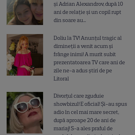
și Adrian Alexandrov, după 10
ani de relație și un copil rupt
din soare au...
Doliu la TV! Anunțul tragic al
dimineții a venit acum și
frânge inimi! A murit subit
prezentatoarea TV care ani de
zile ne-a adus știri de pe
Litoral
Divorțul care zguduie
showbizul! E oficial! Și-au spus
adio în cel mai mare secret,
după aproape 20 de ani de
mariaj! S-a ales praful de