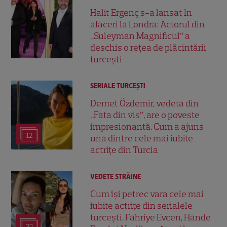
Halit Ergenç s-a lansat în
afaceri la Londra: Actorul din
„Suleyman Magnificul” a
deschis o rețea de plăcintării
turcești
SERIALE TURCEŞTI
Demet Özdemir, vedeta din
„Fata din vis”, are o poveste
impresionantă. Cum a ajuns
12
una dintre cele mai iubite
actrițe din Turcia
VEDETE STRĂINE
Cum își petrec vara cele mai
iubite actrițe din serialele
turcești. Fahriye Evcen, Hande
32