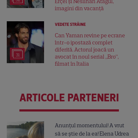
Erçel și Neslihan Atagül,
imagini din vacanță
VEDETE STRĂINE
Can Yaman revine pe ecrane
într-o ipostază complet
diferită. Actorul joacă un
31
avocat în noul serial „Bro”,
filmat în Italia
ARTICOLE PARTENERI
Anunțul momentului! A vrut
să se știe de la ea! Elena Udrea