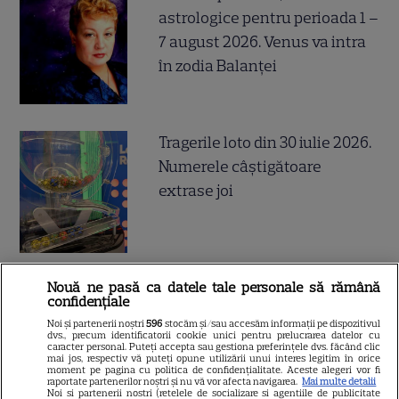
astrologice pentru perioada 1 –
7 august 2026. Venus va intra
în zodia Balanței
Tragerile loto din 30 iulie 2026.
Numerele câştigătoare
extrase joi
Nouă ne pasă ca datele tale personale să rămână
Postul Sfintei Mării – Postul
confidențiale
Adormirii Maicii Domnului. Ce
Noi și partenerii noștri
596
stocăm și/sau accesăm informații pe dispozitivul
dvs., precum identificatorii cookie unici pentru prelucrarea datelor cu
se mănâncă în post
caracter personal. Puteți accepta sau gestiona preferințele dvs. făcând clic
mai jos, respectiv vă puteți opune utilizării unui interes legitim în orice
moment pe pagina cu politica de confidențialitate. Aceste alegeri vor fi
raportate partenerilor noștri și nu vă vor afecta navigarea.
Mai multe detalii
Noi si partenerii nostri (retelele de socializare si agentiile de publicitate