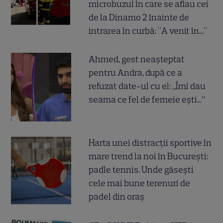
microbuzul în care se aflau cei
de la Dinamo 2 înainte de
intrarea în curbă: "A venit în..."
Ahmed, gest neașteptat
pentru Andra, după ce a
refuzat date-ul cu el: „Îmi dau
seama ce fel de femeie ești...”
Harta unei distracții sportive în
mare trend la noi în București:
padle tennis. Unde găsești
cele mai bune terenuri de
padel din oraș