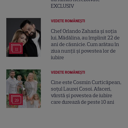
EXCLUSIV
VEDETE ROMÂNEŞTI
Chef Orlando Zaharia și soția
lui, Mădălina, au împlinit 22 de
ani de căsnicie. Cum arătau în
11
ziua nunții și povestea lor de
iubire
VEDETE ROMÂNEŞTI
Cine este Cosmin Curticăpean,
soțul Laurei Cosoi. Afaceri,
vârstă și povestea de iubire
29
care durează de peste 10 ani