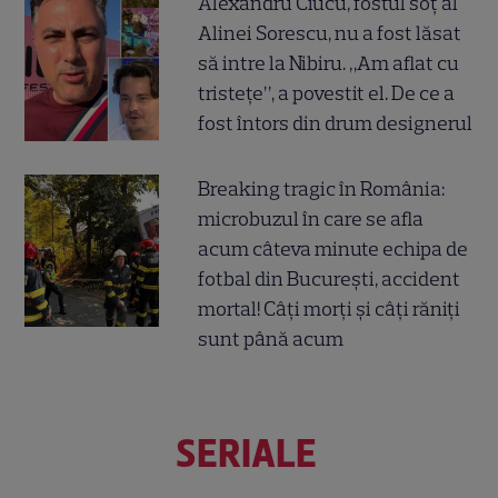
Alexandru Ciucu, fostul soț al
Alinei Sorescu, nu a fost lăsat
să intre la Nibiru. „Am aflat cu
tristețe”, a povestit el. De ce a
fost întors din drum designerul
Breaking tragic în România:
microbuzul în care se afla
acum câteva minute echipa de
fotbal din București, accident
mortal! Câți morți și câți răniți
sunt până acum
SERIALE