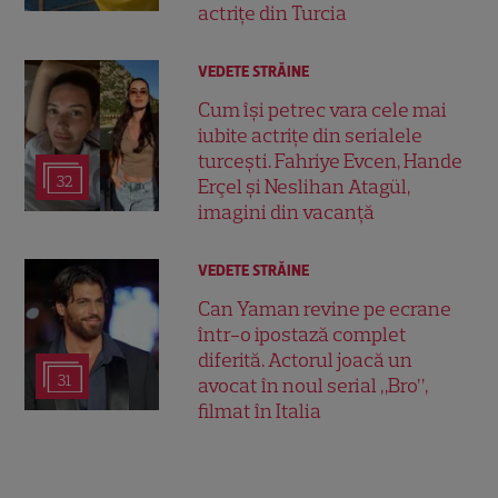
actrițe din Turcia
VEDETE STRĂINE
Cum își petrec vara cele mai
iubite actrițe din serialele
turcești. Fahriye Evcen, Hande
32
Erçel și Neslihan Atagül,
imagini din vacanță
VEDETE STRĂINE
Can Yaman revine pe ecrane
într-o ipostază complet
diferită. Actorul joacă un
31
avocat în noul serial „Bro”,
filmat în Italia