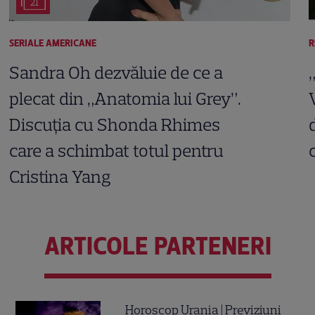
21
SERIALE AMERICANE
R
Sandra Oh dezvăluie de ce a
plecat din „Anatomia lui Grey”.
Discuția cu Shonda Rhimes
care a schimbat totul pentru
Cristina Yang
ARTICOLE PARTENERI
Horoscop Urania | Previziuni