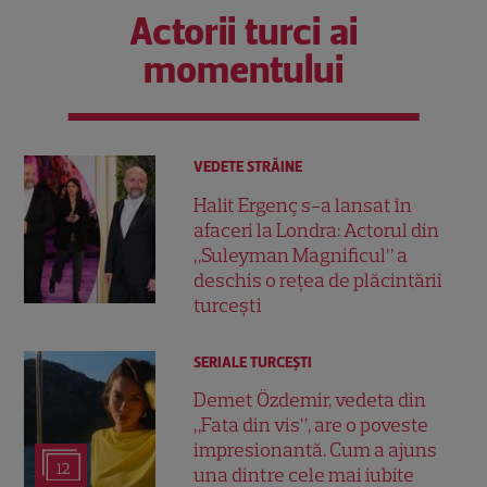
Actorii turci ai
momentului
VEDETE STRĂINE
Halit Ergenç s-a lansat în
afaceri la Londra: Actorul din
„Suleyman Magnificul” a
deschis o rețea de plăcintării
turcești
SERIALE TURCEŞTI
Demet Özdemir, vedeta din
„Fata din vis”, are o poveste
impresionantă. Cum a ajuns
12
una dintre cele mai iubite