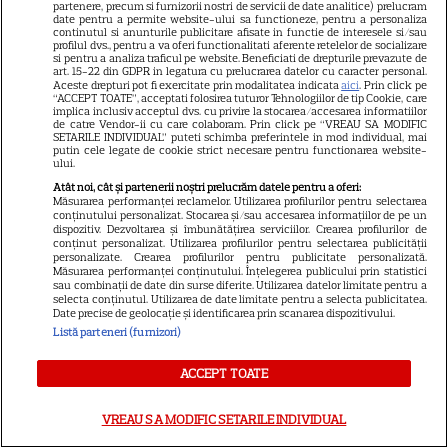
partenere, precum si furnizorii nostri de servicii de date analitice) prelucram
date pentru a permite website-ului sa functioneze, pentru a personaliza
continutul si anunturile publicitare afisate in functie de interesele si/sau
profilul dvs., pentru a va oferi functionalitati aferente retelelor de socializare
Ce vase de gătit îți trebuie
si pentru a analiza traficul pe website. Beneficiati de drepturile prevazute de
art. 15-22 din GDPR in legatura cu prelucrarea datelor cu caracter personal.
dacă te muți singur – ustensile
Aceste drepturi pot fi exercitate prin modalitatea indicata
aici
. Prin click pe
“ACCEPT TOATE”, acceptati folosirea tuturor Tehnologiilor de tip Cookie, care
pe care trebuie să le ai în
implica inclusiv acceptul dvs. cu privire la stocarea/accesarea informatiilor
de catre Vendor-ii cu care colaboram. Prin click pe “VREAU SA MODIFIC
bucătărie
SETARILE INDIVIDUAL” puteti schimba preferintele in mod individual, mai
putin cele legate de cookie strict necesare pentru functionarea website-
ului.
Atât noi, cât și partenerii noștri prelucrăm datele pentru a oferi:
Măsurarea performanței reclamelor. Utilizarea profilurilor pentru selectarea
conținutului personalizat. Stocarea și/sau accesarea informațiilor de pe un
dispozitiv. Dezvoltarea și îmbunătățirea serviciilor. Crearea profilurilor de
conținut personalizat. Utilizarea profilurilor pentru selectarea publicității
personalizate. Crearea profilurilor pentru publicitate personalizată.
Măsurarea performanței conținutului. Înțelegerea publicului prin statistici
sau combinații de date din surse diferite. Utilizarea datelor limitate pentru a
ALTE ARTICOLE
selecta conținutul. Utilizarea de date limitate pentru a selecta publicitatea.
Date precise de geolocație și identificarea prin scanarea dispozitivului.
INTERESANTE
Listă parteneri (furnizori)
ACCEPT TOATE
VREAU SA MODIFIC SETARILE INDIVIDUAL
NETFLIX