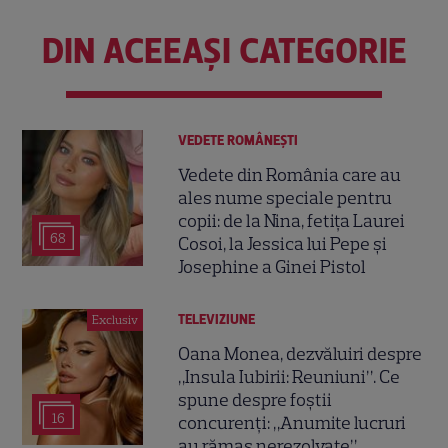
DIN ACEEAȘI CATEGORIE
VEDETE ROMÂNEŞTI
Vedete din România care au
ales nume speciale pentru
copii: de la Nina, fetița Laurei
68
Cosoi, la Jessica lui Pepe și
Josephine a Ginei Pistol
TELEVIZIUNE
Exclusiv
Oana Monea, dezvăluiri despre
„Insula Iubirii: Reuniuni”. Ce
spune despre foștii
16
concurenți: „Anumite lucruri
au rămas nerezolvate”