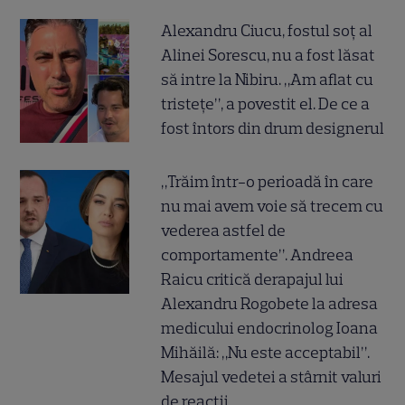
Alexandru Ciucu, fostul soț al
Alinei Sorescu, nu a fost lăsat
să intre la Nibiru. „Am aflat cu
tristețe”, a povestit el. De ce a
fost întors din drum designerul
„Trăim într-o perioadă în care
nu mai avem voie să trecem cu
vederea astfel de
comportamente”. Andreea
Raicu critică derapajul lui
Alexandru Rogobete la adresa
medicului endocrinolog Ioana
Mihăilă: „Nu este acceptabil”.
Mesajul vedetei a stârnit valuri
de reacții