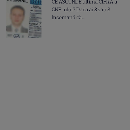
CE ASCUNDE ultima CIFRA a
CNP-ului? Dacă ai 3 sau 8
însemană că...