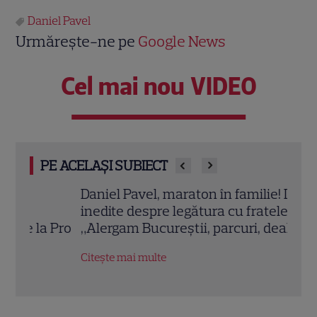
Daniel Pavel
Urmărește-ne pe
Google News
Cel mai nou VIDEO
PE ACELAȘI SUBIECT
Daniel Pavel, maraton în familie! Detalii
Când
inedite despre legătura cu fratele său:
Aven
 Pro
„Alergam Bucureștii, parcuri, dealuri...”
care
euro
Citește mai multe
Citeș