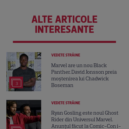
ALTE ARTICOLE
INTERESANTE
VEDETE STRĂINE
Marvel are un nou Black
Panther. David Jonsson preia
moștenirea lui Chadwick
3
Boseman
VEDETE STRĂINE
Ryan Gosling este noul Ghost
Rider din Universul Marvel.
Anunțul făcut la Comic-Con i-