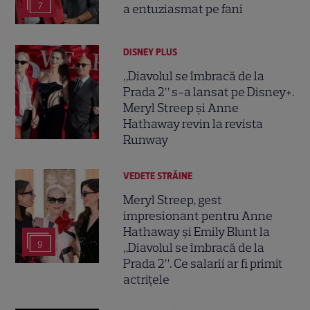
7
a entuziasmat pe fani
DISNEY PLUS
„Diavolul se îmbracă de la
Prada 2” s-a lansat pe Disney+.
Meryl Streep și Anne
Hathaway revin la revista
Runway
VEDETE STRĂINE
Meryl Streep, gest
impresionant pentru Anne
Hathaway și Emily Blunt la
9
„Diavolul se îmbracă de la
Prada 2”. Ce salarii ar fi primit
actrițele