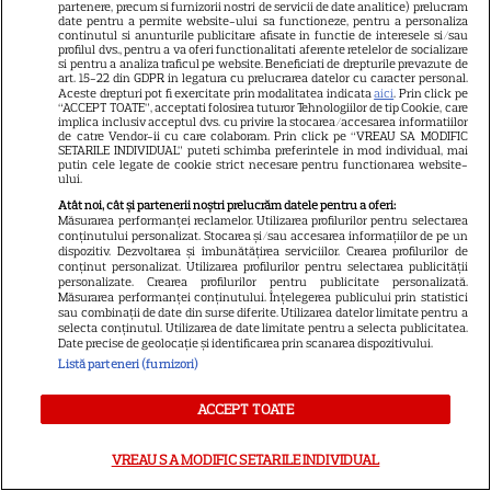
universul „Stăpânul Inelelor”.
partenere, precum si furnizorii nostri de servicii de date analitice) prelucram
9
date pentru a permite website-ului sa functioneze, pentru a personaliza
Ce rol legendar va interpreta în
continutul si anunturile publicitare afisate in functie de interesele si/sau
sezonul 3
profilul dvs., pentru a va oferi functionalitati aferente retelelor de socializare
si pentru a analiza traficul pe website. Beneficiati de drepturile prevazute de
art. 15-22 din GDPR in legatura cu prelucrarea datelor cu caracter personal.
Aceste drepturi pot fi exercitate prin modalitatea indicata
aici
. Prin click pe
NETFLIX
“ACCEPT TOATE”, acceptati folosirea tuturor Tehnologiilor de tip Cookie, care
implica inclusiv acceptul dvs. cu privire la stocarea/accesarea informatiilor
de catre Vendor-ii cu care colaboram. Prin click pe “VREAU SA MODIFIC
„Palatul de Est”, noul fenomen
SETARILE INDIVIDUAL” puteti schimba preferintele in mod individual, mai
putin cele legate de cookie strict necesare pentru functionarea website-
coreean de pe Netflix: Regele
ului.
blestemat, fantomele și
Atât noi, cât și partenerii noștri prelucrăm datele pentru a oferi:
5
exorcistul care sfidează
Măsurarea performanței reclamelor. Utilizarea profilurilor pentru selectarea
conținutului personalizat. Stocarea și/sau accesarea informațiilor de pe un
moartea
dispozitiv. Dezvoltarea și îmbunătățirea serviciilor. Crearea profilurilor de
conținut personalizat. Utilizarea profilurilor pentru selectarea publicității
personalizate. Crearea profilurilor pentru publicitate personalizată.
Măsurarea performanței conținutului. Înțelegerea publicului prin statistici
PRIME VIDEO
sau combinații de date din surse diferite. Utilizarea datelor limitate pentru a
selecta conținutul. Utilizarea de date limitate pentru a selecta publicitatea.
Când „Fălci” se întâlnește cu
Date precise de geolocație și identificarea prin scanarea dispozitivului.
Listă parteneri (furnizori)
„Coborâre întunecată”:
Producția claustrofobă de pe
ACCEPT TOATE
Prime Video ce nu trebuie
ratată
VREAU SA MODIFIC SETARILE INDIVIDUAL