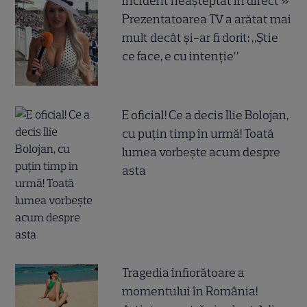
Incident neașteptat în direct »
Prezentatoarea TV a arătat mai
mult decât și-ar fi dorit: „Știe
ce face, e cu intenție”
E oficial! Ce a decis Ilie Bolojan,
cu puțin timp în urmă! Toată
lumea vorbește acum despre
asta
Tragedia înfiorătoare a
momentului în România!