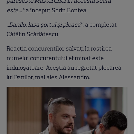
părăsește MasterChef în această seară
este…”
a început Sorin Bontea.
„Danilo, lasă șorțul și pleacă”
, a completat
Cătălin Scărlătescu.
Reacția concurenților salvați la rostirea
numelui concurentului eliminat este
înduioșătoare. Aceștia au regretat plecarea
lui Danilor, mai ales Alessandro.