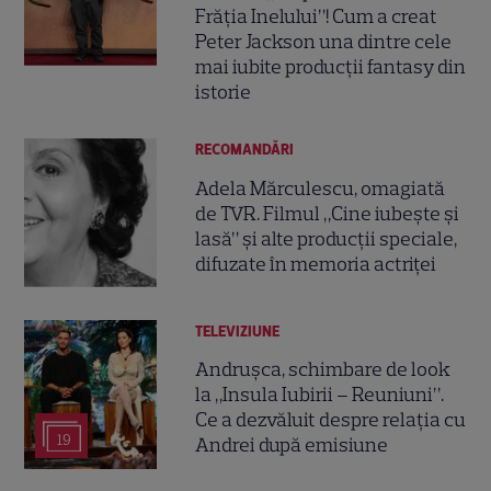
Frăția Inelului”! Cum a creat
Peter Jackson una dintre cele
mai iubite producții fantasy din
istorie
RECOMANDĂRI
Adela Mărculescu, omagiată
de TVR. Filmul „Cine iubește și
lasă” și alte producții speciale,
difuzate în memoria actriței
TELEVIZIUNE
Andrușca, schimbare de look
la „Insula Iubirii – Reuniuni”.
Ce a dezvăluit despre relația cu
19
Andrei după emisiune