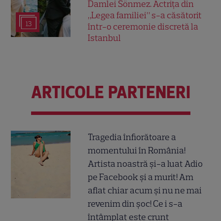
Damlei Sönmez. Actrița din
„Legea familiei” s-a căsătorit
13
într-o ceremonie discretă la
Istanbul
ARTICOLE PARTENERI
Tragedia înfiorătoare a
momentului în România!
Artista noastră și-a luat Adio
pe Facebook și a murit! Am
aflat chiar acum și nu ne mai
revenim din șoc! Ce i s-a
întâmplat este crunt