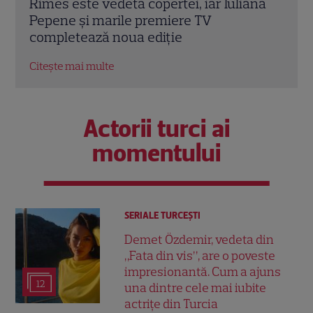
ana
sezon „Vocea României”. Butonul care
Mast
schimbă jocul: „L-am folosit cu plăcere”
Suss
EXCLUSIV
Prin
Citește mai multe
Citeș
Actorii turci ai
momentului
SERIALE TURCEŞTI
Demet Özdemir, vedeta din
„Fata din vis”, are o poveste
impresionantă. Cum a ajuns
12
una dintre cele mai iubite
actrițe din Turcia