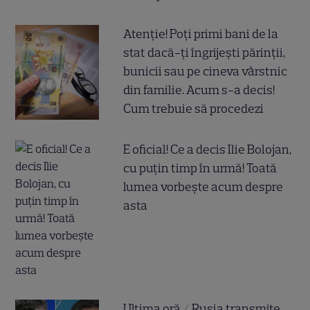
Atenție! Poți primi bani de la
stat dacă-ți îngrijești părinții,
bunicii sau pe cineva vârstnic
din familie. Acum s-a decis!
Cum trebuie să procedezi
E oficial! Ce a decis Ilie Bolojan,
cu puțin timp în urmă! Toată
lumea vorbește acum despre
asta
Ultima oră / Rusia transmite