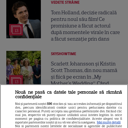
VEDETE STRĂINE
Tom Holland, decizie radicală
pentru noul său film! Ce
promisiune a făcut actorul
13
după momentele virale în care
a făcut senzație prin dans
SKYSHOWTIME
Scarlett Johansson și Kristin
Scott Thomas, din nou mamă
și fiică pe ecran în „My
13
Mother's Wedding”. Când
apare filmul pe SkyShowtime
Nouă ne pasă ca datele tale personale să rămână
confidențiale
Noi și partenerii noștri
596
stocăm și/sau accesăm informații pe dispozitivul
PRIME VIDEO
dvs., precum identificatorii cookie unici pentru prelucrarea datelor cu
caracter personal. Puteți accepta sau gestiona preferințele dvs. făcând clic
Jamie Campbell Bower, starul
mai jos, respectiv vă puteți opune utilizării unui interes legitim în orice
moment pe pagina cu politica de confidențialitate. Aceste alegeri vor fi
din „Stranger Things”, intră în
raportate partenerilor noștri și nu vă vor afecta navigarea.
Mai multe detalii
Noi si partenerii nostri (retelele de socializare si agentiile de publicitate