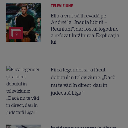
TELEVIZIUNE
Ella a vrut să îl revadă pe
Andrei la „Insula Iubirii –
Reuniuni”, dar fostul logodnic
9
a refuzat întâlnirea. Explicația
lui
Fiica legendei și-a făcut
debutul în televiziune: „Dacă
nu te văd în direct, dau în
judecată Liga!”