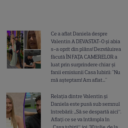
Ce a aflat Daniela despre
Valentin A DEVASTAT-O și abia
s-a oprit din plâns! Dezvăluirea
făcută ÎN FAȚA CAMERELOR a
luat prin surprindere chiar și
fanii emisiunii Casa Iubirii: "Nu
mă așteptam! Am aflat..."
Relația dintre Valentin și
Daniela este pusă sub semnul
întrebării: „Să se despartă aici”.
Aflați ce se va întâmpla în
„Casa iubirii”, joi, 30 iulie, de la