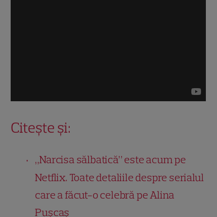
Citește și:
„Narcisa sălbatică” este acum pe
Netflix. Toate detaliile despre serialul
care a făcut-o celebră pe Alina
Pușcaș