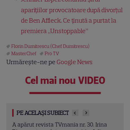
aparițiilor provocatoare după divorțul
de Ben Affleck. Ce ținută a purtat la
premiera „Unstoppable”
Florin Dumitrescu (Chef Dumitrescu)
MasterChef
Pro TV
Urmărește-ne pe
Google News
Cel mai nou VIDEO
PE ACELAȘI SUBIECT
a
Irina Rimes dezvăluie „arma” din noul
Megh