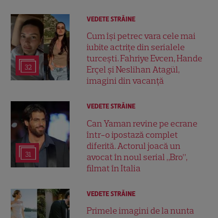
VEDETE STRĂINE
Cum își petrec vara cele mai
iubite actrițe din serialele
turcești. Fahriye Evcen, Hande
32
Erçel și Neslihan Atagül,
imagini din vacanță
VEDETE STRĂINE
Can Yaman revine pe ecrane
într-o ipostază complet
diferită. Actorul joacă un
31
avocat în noul serial „Bro”,
filmat în Italia
VEDETE STRĂINE
Primele imagini de la nunta