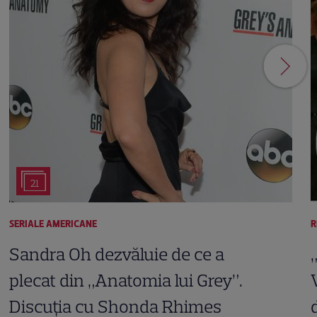
21
SERIALE AMERICANE
R
Sandra Oh dezvăluie de ce a
plecat din „Anatomia lui Grey”.
Discuția cu Shonda Rhimes